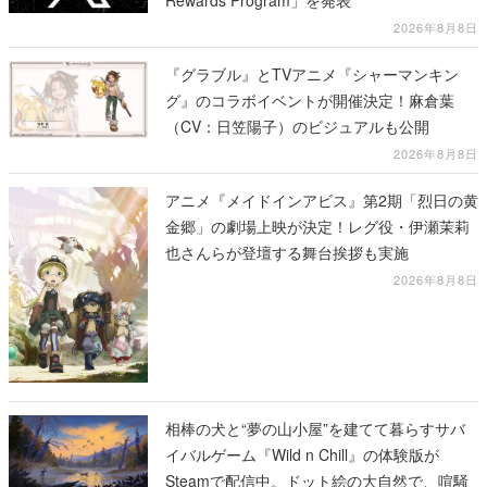
2026年8月8日
『グラブル』とTVアニメ『シャーマンキン
グ』のコラボイベントが開催決定！麻倉葉
（CV：日笠陽子）のビジュアルも公開
2026年8月8日
アニメ『メイドインアビス』第2期「烈日の黄
金郷」の劇場上映が決定！レグ役・伊瀬茉莉
也さんらが登壇する舞台挨拶も実施
2026年8月8日
相棒の犬と“夢の山小屋”を建てて暮らすサバ
イバルゲーム『Wild n Chill』の体験版が
Steamで配信中。ドット絵の大自然で、喧騒