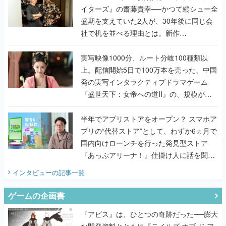
イターズ』の齋藤貴幸──かつて縦シュー全
盛期を支えていた2人が、30年後に同じ会
社で机を並べる理由とは。新作
『TATSUJIN EXTREME』で初タッグを組
んだレジェンド2人に訊く開発秘話
実写映像1000分、ルート分岐100種類以
上。配信開始5日で100万本を売った、中国
発の実写インタラクティブドラマゲーム
『盛世天下：女帝への道II』の、規模が違
うこだわりをプロデューサーに聞いた
半年でアプリストアをオープン？ スマホア
プリの“代替ストア”として、わずか6ヵ月で
国内向けローンチを行った発見型ストア
『あっぷアリーナ！』仕掛け人に話を聞い
てみた
インタビュー
の記事一覧
ゲームの企画書
『アビス』は、ひとつの奇跡だった──膨大