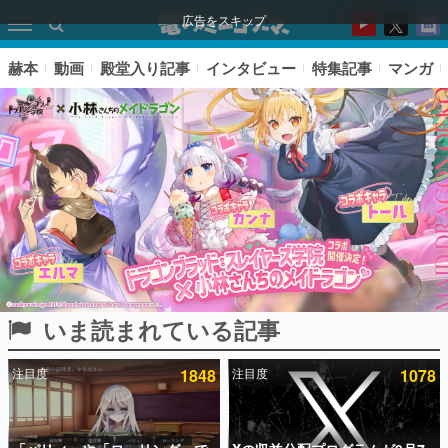
広告をスキップ
赫本
動画
殿堂入り記事
インタビュー
特集記事
マンガ
いま読まれている記事
ピックアップ
注目度
1848
注目度
1078
電ファミのいま読まれている記事ランキング
アプリセール情報