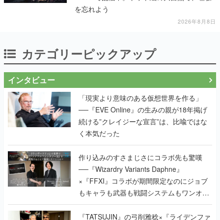
を忘れよう
2026年8月8日
カテゴリーピックアップ
インタビュー
「現実より意味のある仮想世界を作る」
──『EVE Online』の生みの親が18年掲げ
続ける”クレイジーな宣言”は、比喩ではな
く本気だった
作り込みのすさまじさにコラボ先も驚嘆
──『Wizardry Variants Daphne』
×『FFXI』コラボが期間限定なのにジョブ
もキャラも武器も戦闘システムもワンオフ
で作り込まれた理由を両ディレクターに聞
く
『TATSUJIN』の弓削雅稔×『ライデンファ