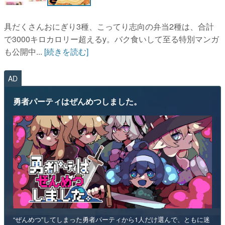
具だくさんおにぎり3種、こってり志向の弁当2種は、合計
で3000キロカロリー超えるy。バク食いして至る特別マンガ
も公開中‎...
[続きを読む]
AD
勇者パーティはぜんめつしました。
“ぜんめつ”してしまった勇者パーティから1人だけ選んで、ともに迷