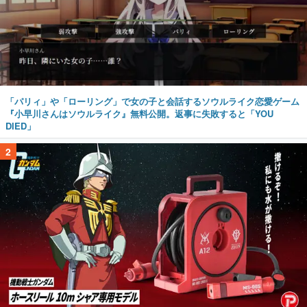
「パリィ」や「ローリング」で女の子と会話するソウルライク恋愛ゲーム
『小早川さんはソウルライク』無料公開。返事に失敗すると「YOU
DIED」
2