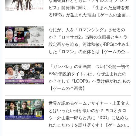
な開発資料とともに『テイルズ オブ ジ ア
ビス』開発陣に聞く、「生まれた意味を知
るRPG」が生まれた理由【ゲームの企画
書】
なにが、人を「ロマンシング」させるの
か？『ロマサガ2』当時の企画書とキャラ
設定画から迫る、河津秋敏がRPGに生み出
した「ロマン」の正体とは【ゲームの企画
書】
『ガンパレ』の企画書、ついに公開━初代
PSの伝説的タイトルは、なぜ生まれたの
か？そして『LOOP8』へ受け継がれたもの
【ゲームの企画書】
世界が認めるゲームデザイナー・上田文人
とはいったい何が凄いのか？ ヨコオタロ
ウ・外山圭一郎らと共に『ICO』に込めら
れたこだわりを語り尽くす！【ゲームの企
画書】