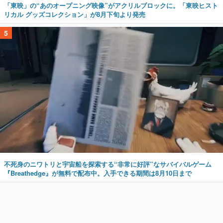
「東映」の“あのオープニング映像”がアクリルブロックに。「東映ヒスト
リカル グッズコレクション」が8月下旬より発売
5
不死身のニワトリと宇宙船を探索する“非常に好評”なサバイバルゲーム
『Breathedge』が無料で配布中。入手できる期間は8月10日まで