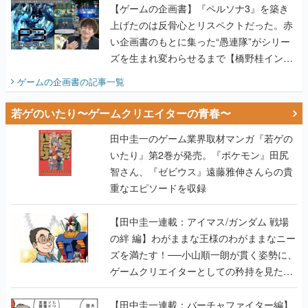
【ゲームの企画書】『ペルソナ3』を築き
上げたのは反骨心とリスペクトだった。赤
い企画書のもとに集った“愚連隊”がシリー
ズを生まれ変わらせるまで【橋野桂インタ
ビュー】
ゲームの企画書
の記事一覧
若ゲのいたり〜ゲームクリエイターの青春〜
田中圭一のゲーム業界取材マンガ『若ゲの
いたり』第2巻が発売。『ポケモン』田尻
智さん、『ゼビウス』遠藤雅伸さんらの貴
重なエピソードを収録
【田中圭一連載：アイマス/ガンダム 戦場
の絆 編】わがままな王様のわがままなニー
ズを満たす！──小山順一朗が貫く姿勢に、
ゲームクリエイターとしての矜持を見た
【若ゲのいたり最終回】
【田中圭一連載：バーチャファイター編】