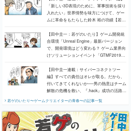
「新しい3D表現のために、軍事技術を採り
入れたい」世界情勢を味方につけて、ゲー
ムに革命をもたらした鈴木 裕の功績【若ゲ
のいたり】
【田中圭一：若ゲのいたり】ゲーム開発統
合環境「Unreal Engine」最新バージョン
で、開発環境はどう変わる？ ゲーム業界向
けソリューションイベント「GTMF2019」
に行って、より理解を深めよう【PR】
【田中圭一連載：サイバーコネクトツー
編】すべての責任はオレが取る。だから、
付いてきてくれないか──男の熱意はチーム
解散の危機を救い、『.hack』成功の活路を
開く。業界の快男児・松山 洋に流れる血は
若ゲのいたり〜ゲームクリエイターの青春〜
の記事一覧
『少年ジャンプ』色だった【若ゲのいた
り】