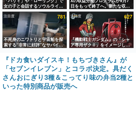
「パリィ」や「ローリング」で
Xの収益分配プログラムが9月7
女の子と会話するソウルライク
日をもって終了へ。新たな収益
インタビュー
恋愛ゲーム『小早川さんはソウ
化制度「Original Content
注目度
781
注目度
627
ルライク』無料公開。返事に失
Rewards Program」を発表
連載・特集一覧
敗すると「YOU DIED」
殿堂入り記事
不死身のニワトリと宇宙船を探
『機動戦士ガンダム』の「シャ
SNS拡散数が数千以上！ ページビュー数万以上！ などな
ど。多くの人々に読まれた、電ファミ渾身の“殿堂入り”記
索する“非常に好評”なサバイバ
ア専用ザクⅡ」をイメージした
事をまとめました。
ルゲーム『Breathedge』が無
散水ホースリールが予約開始。
料で配布中。入手できる期間は8
本体にはシャアのパーソナルマ
『ドカ食いダイスキ！もちづきさん』が
ゲームの企画書
月10日まで
ークやジオン公国軍のエンブレ
名作ゲームクリエイターの方々に製作時のエピソードをお
「セブンイレブン」とコラボ決定。具だく
ム、型式番号などを配置
聞きし、ヒットする企画（ゲーム）とは何か？を探ってい
きます。
さんおにぎり3種＆こってり味の弁当2種と
赫本
いった特別商品が販売へ
この物語を解いてはいけない。『赫本』は、〈試験問題〉
の形をした短編ホラー小説集です。
新世代に訊く
これからのデジタルゲーム市場を担う若きクリエイター達
の姿を追い、彼らのルーツと情熱を探っていきます。
ゲーム世代の作家たち
ゲームに多大な影響を受けた作家さんに取材し、ゲームが