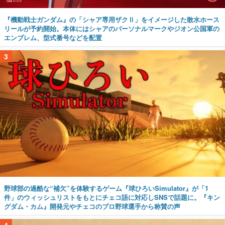
『機動戦士ガンダム』の「シャア専用ザクⅡ」をイメージした散水ホース
リールが予約開始。本体にはシャアのパーソナルマークやジオン公国軍の
エンブレム、型式番号などを配置
3
野球部の過酷な“補欠”を体験するゲーム『球ひろいSimulator』が「1
件」のウィッシュリストをもとにチェコ語に対応しSNSで話題に。『キン
グダム・カム』開発元やチェコのプロ野球選手から称賛の声