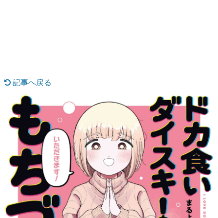
日本のコンテンツ産業やカルチャーに与えた影響を探る企
画です。
日本モバイルゲーム産業史
日本のモバイルゲーム史における主要なトピック・タイト
ルを網羅するほか、開発者へのインタビューや識者による
解説を掲載。約20年の歴史が一望できる決定版！
若ゲのいたり〜ゲームクリエイターの青春〜
『うつヌケ』『ペンと箸』等で知られるマンガ家・田中圭
記事へ戻る
一先生によるゲーム業界レポートマンガです。
なんでゲームは面白い？
ゲーム開発者・hamatsu氏がゲームの魅力を画面や操作の
具体的な形から解き明かしていく、硬派で骨太な評論連載
です。
ゲームが変えた日本語
「経験値」「裏技」「ラスボス」… ゲームにまつわる言葉
の起源や用法の変遷を、コンピューター文化史研究家・タ
イニーP氏が徹底調査。
カテゴリ
特集記事