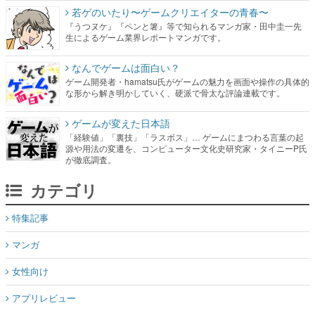
若ゲのいたり〜ゲームクリエイターの青春〜
『うつヌケ』『ペンと箸』等で知られるマンガ家・田中圭一先
生によるゲーム業界レポートマンガです。
なんでゲームは面白い？
ゲーム開発者・hamatsu氏がゲームの魅力を画面や操作の具体的
な形から解き明かしていく、硬派で骨太な評論連載です。
ゲームが変えた日本語
「経験値」「裏技」「ラスボス」… ゲームにまつわる言葉の起
源や用法の変遷を、コンピューター文化史研究家・タイニーP氏
が徹底調査。
カテゴリ
特集記事
マンガ
女性向け
アプリレビュー