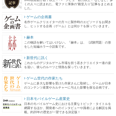
くの人々に読まれた、電ファミ渾身の“殿堂入り”記事をまとめま
した。
ゲームの企画書
名作ゲームクリエイターの方々に製作時のエピソードをお聞き
し、ヒットする企画（ゲーム）とは何か？を探っていきます。
赫本
この物語を解いてはいけない。『赫本』は、〈試験問題〉の形
をした短編ホラー小説集です。
新世代に訊く
これからのデジタルゲーム市場を担う若きクリエイター達の姿
を追い、彼らのルーツと情熱を探っていきます。
ゲーム世代の作家たち
ゲームに多大な影響を受けた作家さんに取材し、ゲームが日本
のコンテンツ産業やカルチャーに与えた影響を探る企画です。
日本モバイルゲーム産業史
日本のモバイルゲーム史における主要なトピック・タイトルを
網羅するほか、開発者へのインタビューや識者による解説を掲
載。約20年の歴史が一望できる決定版！