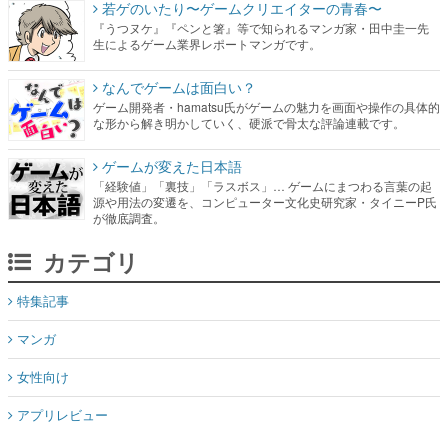
若ゲのいたり〜ゲームクリエイターの青春〜
『うつヌケ』『ペンと箸』等で知られるマンガ家・田中圭一先
生によるゲーム業界レポートマンガです。
なんでゲームは面白い？
ゲーム開発者・hamatsu氏がゲームの魅力を画面や操作の具体的
な形から解き明かしていく、硬派で骨太な評論連載です。
ゲームが変えた日本語
「経験値」「裏技」「ラスボス」… ゲームにまつわる言葉の起
源や用法の変遷を、コンピューター文化史研究家・タイニーP氏
が徹底調査。
カテゴリ
特集記事
マンガ
女性向け
アプリレビュー