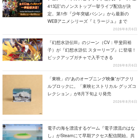
413話”のノンストップ一挙ライブ配信が決
定。第1作『少年突破バシン』から最新の
WEBアニメシリーズ『ミラージュ』まで
2026年8月6日
『幻想水滸伝III』のジーン（CV：甲斐田裕
子）が『幻想水滸伝 スターリープ』に登場！
ピックアップガチャで入手できる
2026年8月6日
「東映」の“あのオープニング映像”がアクリ
ルブロックに。「東映ヒストリカル グッズコ
レクション」が8月下旬より発売
2026年8月6日
電子の海を漂流するゲーム『電子漂流のはな
し』がSteamにて早期アクセス配信開始。共