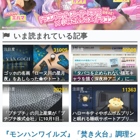
インタビュー
連載・特集一覧
いま読まれている記事
殿堂入り記事
SNS拡散数が数千以上！ ページビュー数万以上！ などな
ど。多くの人々に読まれた、電ファミ渾身の“殿堂入り”記
注目度
31009
注目度
30008
事をまとめました。
ゲームの企画書
名作ゲームクリエイターの方々に製作時のエピソードをお
聞きし、ヒットする企画（ゲーム）とは何か？を探ってい
ゴッホの名画『ローヌ川の星月
「タバコを止められない猫耳キ
きます。
夜』をあしらった傘やトートバ
ャラを描く深夜枠アニメ」に視
ッグなどが登場。8月7日21時よ
聴者の一部から批判意見。違法
赫本
注目度
20251
注目度
11363
り2日間限定で予約販売
薬物の使用と思わしき描写も含
この物語を解いてはいけない。『赫本』は、〈試験問題〉
めて、BPOが議論を交わす
の形をした短編ホラー小説集です。
新世代に訊く
「プチプチ」の川上産業が「プ
ハローキティやポムポムプリン
これからのデジタルゲーム市場を担う若きクリエイター達
チプチ株式会社」に10月1日よ
と眠れる睡眠サポートアプリ
の姿を追い、彼らのルーツと情熱を探っていきます。
り社名変更へ。創業58年で初め
『ゆめたび』が配信中。キャラ
ての変更で、“プチッ”と鳴るお
ごとのASMRや目覚ましアラー
『モンハンワイルズ』「焚き火台」調理シ
ゲーム世代の作家たち
なじみの緩衝材が会社の名前に
ムも搭載
ゲームに多大な影響を受けた作家さんに取材し、ゲームが