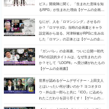
ビス』開発陣に聞く、「生まれた意味を知
るRPG」が生まれた理由【ゲームの企画
書】
なにが、人を「ロマンシング」させるの
か？『ロマサガ2』当時の企画書とキャラ
設定画から迫る、河津秋敏がRPGに生み出
した「ロマン」の正体とは【ゲームの企画
書】
『ガンパレ』の企画書、ついに公開━初代
PSの伝説的タイトルは、なぜ生まれたの
か？そして『LOOP8』へ受け継がれたもの
【ゲームの企画書】
世界が認めるゲームデザイナー・上田文人
とはいったい何が凄いのか？ ヨコオタロ
ウ・外山圭一郎らと共に『ICO』に込めら
れたこだわりを語り尽くす！【ゲームの企
画書】