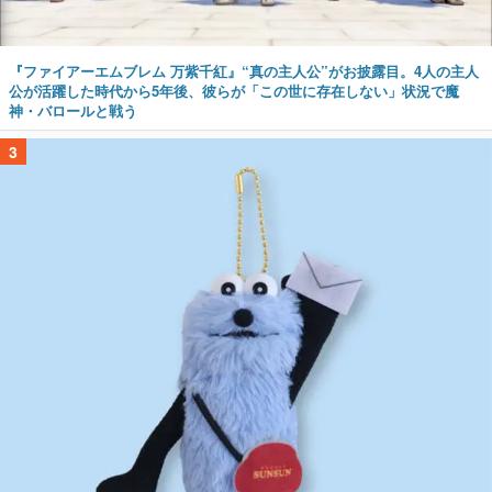
『ファイアーエムブレム 万紫千紅』“真の主人公”がお披露目。4人の主人
公が活躍した時代から5年後、彼らが「この世に存在しない」状況で魔
神・バロールと戦う
3