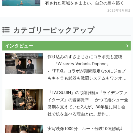
有された海域をさまよい、自分の島を築く
2026年8月6日
カテゴリーピックアップ
インタビュー
作り込みのすさまじさにコラボ先も驚嘆
──『Wizardry Variants Daphne』
×『FFXI』コラボが期間限定なのにジョブ
もキャラも武器も戦闘システムもワンオフ
で作り込まれた理由を両ディレクターに聞
く
『TATSUJIN』の弓削雅稔×『ライデンファ
イターズ』の齋藤貴幸──かつて縦シュー全
盛期を支えていた2人が、30年後に同じ会
社で机を並べる理由とは。新作
『TATSUJIN EXTREME』で初タッグを組
んだレジェンド2人に訊く開発秘話
実写映像1000分、ルート分岐100種類以