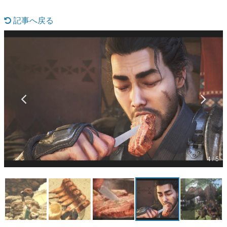
マンガ
記事へ戻る
女性向け
アプリレビュー
その他
電ファミニコゲーマーとは？
運営：株式会社マレ
4 / 5