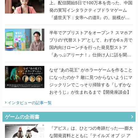
上。配信開始5日で100万本を売った、中国
発の実写インタラクティブドラマゲーム
『盛世天下：女帝への道II』の、規模が違
うこだわりをプロデューサーに聞いた
半年でアプリストアをオープン？ スマホア
プリの“代替ストア”として、わずか6ヵ月で
国内向けローンチを行った発見型ストア
『あっぷアリーナ！』仕掛け人に話を聞い
てみた
なぜ “あの花王” がホラーゲームを作ること
になったのか？ 敵に見つからないようにマ
ジックリンでこっそり掃除する『しずかな
おそうじ』が生まれるまで【開発座談会】
インタビュー
の記事一覧
ゲームの企画書
『アビス』は、ひとつの奇跡だった──膨大
な開発資料とともに『テイルズ オブ ジ ア