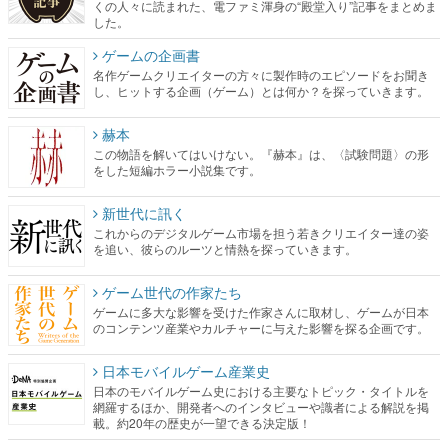
くの人々に読まれた、電ファミ渾身の“殿堂入り”記事をまとめま
した。
ゲームの企画書
名作ゲームクリエイターの方々に製作時のエピソードをお聞き
し、ヒットする企画（ゲーム）とは何か？を探っていきます。
赫本
この物語を解いてはいけない。『赫本』は、〈試験問題〉の形
をした短編ホラー小説集です。
新世代に訊く
これからのデジタルゲーム市場を担う若きクリエイター達の姿
を追い、彼らのルーツと情熱を探っていきます。
ゲーム世代の作家たち
ゲームに多大な影響を受けた作家さんに取材し、ゲームが日本
のコンテンツ産業やカルチャーに与えた影響を探る企画です。
日本モバイルゲーム産業史
日本のモバイルゲーム史における主要なトピック・タイトルを
網羅するほか、開発者へのインタビューや識者による解説を掲
載。約20年の歴史が一望できる決定版！