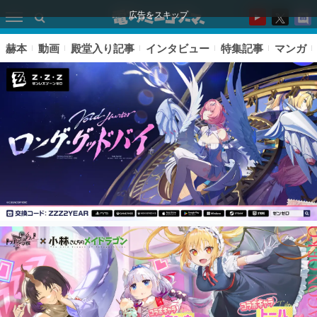
広告をスキップ
赫本
動画
殿堂入り記事
インタビュー
特集記事
マンガ
ピックアップ
電ファミのいま読まれている記事ランキング
アプリセール情報