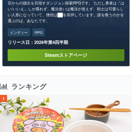
宮からの脱出を目指すダンジョン探索RPGです。 ただし勇者は「は
い/いいえ」しか喋れず、魔法使いは魔法が使えず、戦士は可愛らし
い人形になっていて、僧侶は██を崇拝しています。誰を救うのかを
選ぶのは、あなたです。
インディー
RPG
リリース日：2026年第4四半期
Steamストアページ
ランキング
1