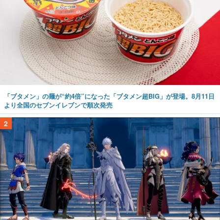
「ブタメン」の麺が“約4倍”になった「ブタメン超BIG」が登場。8月11日
より全国のセブンイレブンで順次発売
2