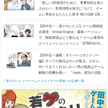
「新しい3D表現のために、軍事技術を採り
入れたい」世界情勢を味方につけて、ゲー
ムに革命をもたらした鈴木 裕の功績【若ゲ
のいたり】
【田中圭一：若ゲのいたり】ゲーム開発統
合環境「Unreal Engine」最新バージョン
で、開発環境はどう変わる？ ゲーム業界向
けソリューションイベント「GTMF2019」
に行って、より理解を深めよう【PR】
【田中圭一連載：サイバーコネクトツー
編】すべての責任はオレが取る。だから、
付いてきてくれないか──男の熱意はチーム
解散の危機を救い、『.hack』成功の活路を
開く。業界の快男児・松山 洋に流れる血は
若ゲのいたり〜ゲームクリエイターの青春〜
の記事一覧
『少年ジャンプ』色だった【若ゲのいた
り】