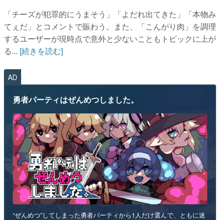
「チーズが犯罪的にうまそう」「よだれ出てきた」「本物み
てぇだ」とコメントで賑わう。また、「こんがり肉」を調理
するユーザーが現時点で意外と少ないこともトピックに上が
る...
[続きを読む]
AD
勇者パーティはぜんめつしました。
“ぜんめつ”してしまった勇者パーティから1人だけ選んで、ともに迷