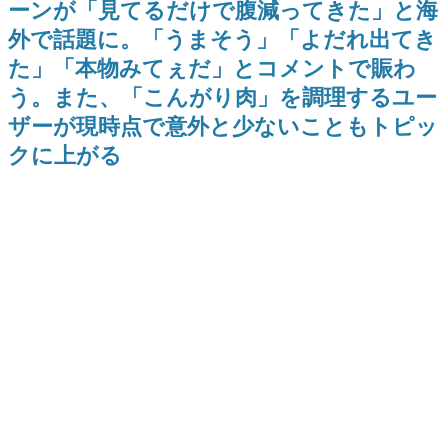
ーンが「見てるだけで腹減ってきた」と海
日本のコンテンツ産業やカルチャーに与えた影響を探る企
外で話題に。「うまそう」「よだれ出てき
画です。
た」「本物みてぇだ」とコメントで賑わ
日本モバイルゲーム産業史
日本のモバイルゲーム史における主要なトピック・タイト
う。また、「こんがり肉」を調理するユー
ルを網羅するほか、開発者へのインタビューや識者による
解説を掲載。約20年の歴史が一望できる決定版！
ザーが現時点で意外と少ないこともトピッ
若ゲのいたり〜ゲームクリエイターの青春〜
クに上がる
『うつヌケ』『ペンと箸』等で知られるマンガ家・田中圭
一先生によるゲーム業界レポートマンガです。
なんでゲームは面白い？
ゲーム開発者・hamatsu氏がゲームの魅力を画面や操作の
具体的な形から解き明かしていく、硬派で骨太な評論連載
です。
ゲームが変えた日本語
「経験値」「裏技」「ラスボス」… ゲームにまつわる言葉
の起源や用法の変遷を、コンピューター文化史研究家・タ
イニーP氏が徹底調査。
カテゴリ
特集記事