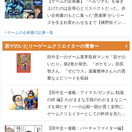
【ゲームの企画書】『ペルソナ3』を築き
上げたのは反骨心とリスペクトだった。赤
い企画書のもとに集った“愚連隊”がシリー
ズを生まれ変わらせるまで【橋野桂インタ
ビュー】
ゲームの企画書
の記事一覧
若ゲのいたり〜ゲームクリエイターの青春〜
田中圭一のゲーム業界取材マンガ『若ゲの
いたり』第2巻が発売。『ポケモン』田尻
智さん、『ゼビウス』遠藤雅伸さんらの貴
重なエピソードを収録
【田中圭一連載：アイマス/ガンダム 戦場
の絆 編】わがままな王様のわがままなニー
ズを満たす！──小山順一朗が貫く姿勢に、
ゲームクリエイターとしての矜持を見た
【若ゲのいたり最終回】
【田中圭一連載：バーチャファイター編】