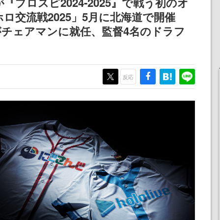
プロスピ2024-2025』で戦う初のオ
不思議ち
産で登場、過去に発売し
ロ交流戦2025」5月に北海道で開催
を謳歌
たグッズの再販も
チェアマンに就任、監督4名のドラフ
反応