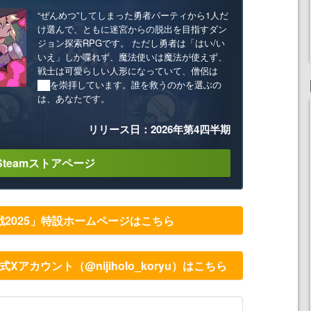
“ぜんめつ”してしまった勇者パーティから1人だ
け選んで、ともに迷宮からの脱出を目指すダン
ジョン探索RPGです。 ただし勇者は「はい/い
いえ」しか喋れず、魔法使いは魔法が使えず、
戦士は可愛らしい人形になっていて、僧侶は
██を崇拝しています。誰を救うのかを選ぶの
は、あなたです。
リリース日：2026年第4四半期
Steamストアページ
2025」特設ホームページはこちら
Xアカウント（@nijiholo_koryu）はこちら