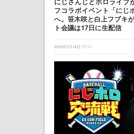
にじさんじとホロライブが『
女子や、萌え声
フコラボイベント「にじホ
ゃん女子と青春
へ。笹木咲と白上フブキが
ト会議は17日に生配信
2025年3月14日 17:17