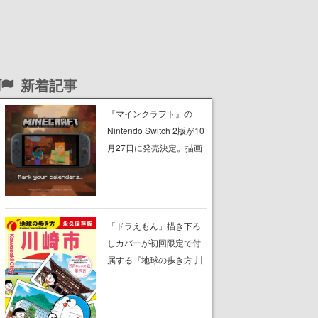
新着記事
『マインクラフト』の
Nintendo Switch 2版が10
月27日に発売決定。描画
設定はデフォルトで「バ
イブラントビジュアル
ズ」となり、より豊かな
グラフィック表現に
「ドラえもん」描き下ろ
しカバーが初回限定で付
属する『地球の歩き方 川
崎市』が8月6日に発売。
全400ページの大ボリュ
ーム