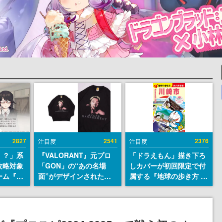
2827
2541
2376
注目度
注目度
！？」系
『VALORANT』元プロ
「ドラえもん」描き下ろ
攻略対象
「GON」の“あの名場
しカバーが初回限定で付
ーム『美
面”がデザインされた新
属する『地球の歩き方 川
eamス
作グッズが本日8月5日よ
崎市』が8月6日に発売。
開。「お
り期間限定で発売。Tシ
全400ページの大ボリュ
自重しろ
ャツやコインケース、ア
ーム
微笑の夢
クキーなどが全品受注生