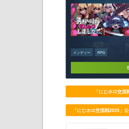
インディー
RPG
「にじホロ交流戦
「にじホロ交流戦2025」公式