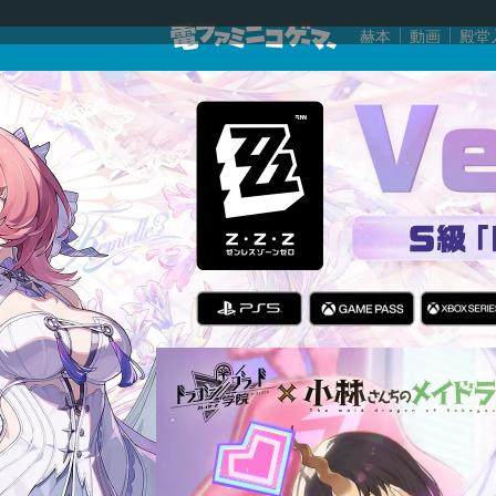
赫本
動画
殿堂