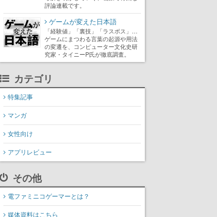
評論連載です。
ゲームが変えた日本語
「経験値」「裏技」「ラスボス」…
ゲームにまつわる言葉の起源や用法
の変遷を、コンピューター文化史研
究家・タイニーP氏が徹底調査。
カテゴリ
特集記事
マンガ
女性向け
アプリレビュー
その他
電ファミニコゲーマーとは？
媒体資料はこちら