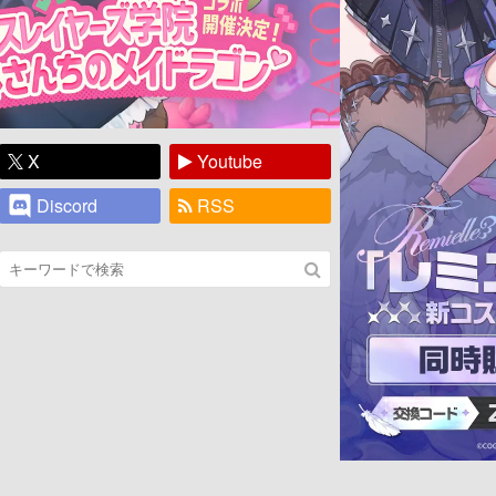
X
Youtube
Discord
RSS