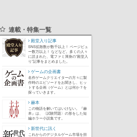
連載・特集一覧
殿堂入り記事
SNS拡散数が数千以上！ ページビュ
ー数万以上！ などなど。多くの人々
に読まれた、電ファミ渾身の“殿堂入
り”記事をまとめました。
ゲームの企画書
名作ゲームクリエイターの方々に製
作時のエピソードをお聞きし、ヒッ
トする企画（ゲーム）とは何か？を
探っていきます。
赫本
この物語を解いてはいけない。『赫
本』は、〈試験問題〉の形をした短
編ホラー小説集です。
新世代に訊く
これからのデジタルゲーム市場を担