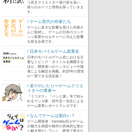
う若きクリエイター達の姿を追い、
彼らのルーツと情熱を探っていきま
す。
ゲーム世代の作家たち
ゲームに多大な影響を受けた作家さ
んに取材し、ゲームが日本のコンテ
ンツ産業やカルチャーに与えた影響
を探る企画です。
日本モバイルゲーム産業史
日本のモバイルゲーム史における主
要なトピック・タイトルを網羅する
ほか、開発者へのインタビューや識
者による解説を掲載。約20年の歴史
が一望できる決定版！
若ゲのいたり〜ゲームクリエ
イターの青春〜
『うつヌケ』『ペンと箸』等で知ら
れるマンガ家・田中圭一先生による
ゲーム業界レポートマンガです。
なんでゲームは面白い？
ゲーム開発者・hamatsu氏がゲーム
の魅力を画面や操作の具体的な形か
ら解き明かしていく、硬派で骨太な