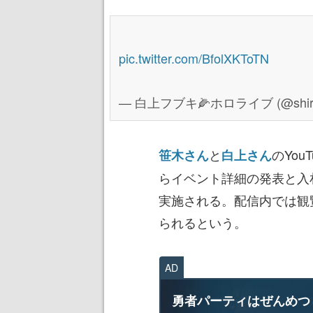
pic.twitter.com/BfolXKToTN
— 白上フブキ🌽ホロライブ (@shirak
と
のYou
笹木さん
白上さん
らイベント詳細の発表と入
実施される。配信内では観
られるという。
AD
勇者パーティはぜんめつ