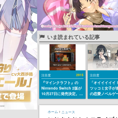
いま読まれている記事
2915
注目度
注目度
『マインクラフト』の
「オイイイイイ
Nintendo Switch 2版が
ツッコミ女子が
10月27日に発売決定。描
の恋愛ノベルゲ
画設定はデフォルトで
術部カノジョ』St
「バイブラントビジュア
トアページが公
ルズ」となり、より豊か
前らーそろそろ
ホーム
ニュース
なグラフィック表現に
ー？＾＾」暗黒