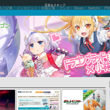
広告をスキップ
入り記事
インタビュー
特集記事
マンガ
Steam
Switch2
PS