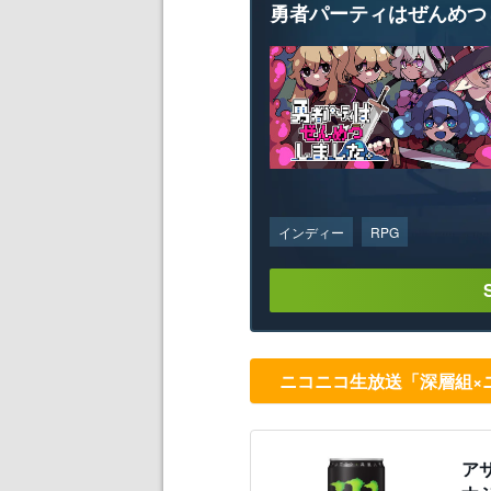
勇者パーティはぜんめつ
インディー
RPG
ニコニコ生放送「深層組×
アサ