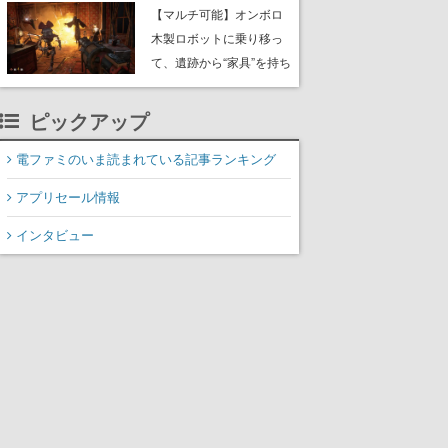
や大きな貝も
【マルチ可能】オンボロ
木製ロボットに乗り移っ
て、遺跡から“家具”を持ち
帰るホラーアクションゲ
ーム『GRAIN ROT』が本
ピックアップ
日8月8日Steamにて発
売。迫る“腐敗”から逃げ延
電ファミのいま読まれている記事ランキング
び、持ち帰った家具で基
アプリセール情報
地を再建
インタビュー