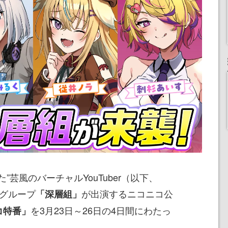
た”芸風のバーチャルYouTuber（以下、
たグループ
が出演するニコニコ公
「深層組」
を3月23日～26日の4日間にわたっ
コ特番」