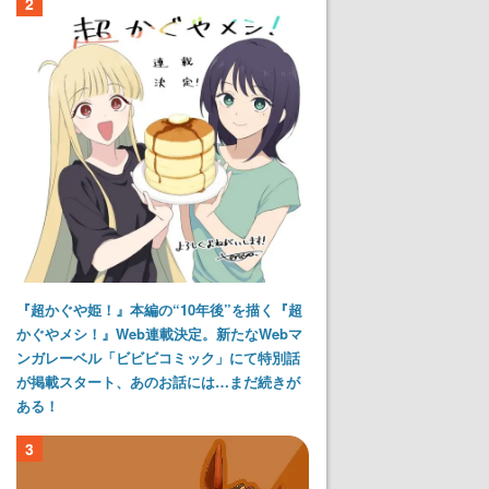
2
『超かぐや姫！』本編の“10年後”を描く『超
かぐやメシ！』Web連載決定。新たなWebマ
ンガレーベル「ビビビコミック」にて特別話
が掲載スタート、あのお話には…まだ続きが
ある！
3