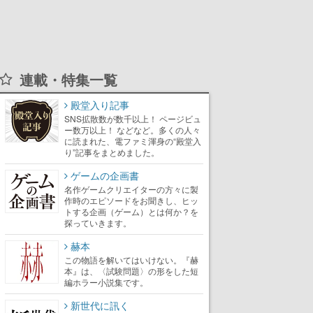
連載・特集一覧
殿堂入り記事
SNS拡散数が数千以上！ ページビュ
ー数万以上！ などなど。多くの人々
に読まれた、電ファミ渾身の“殿堂入
り”記事をまとめました。
ゲームの企画書
名作ゲームクリエイターの方々に製
作時のエピソードをお聞きし、ヒッ
トする企画（ゲーム）とは何か？を
探っていきます。
赫本
この物語を解いてはいけない。『赫
本』は、〈試験問題〉の形をした短
編ホラー小説集です。
新世代に訊く