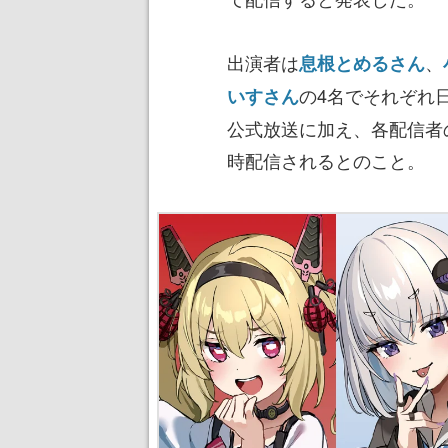
出演者は
、
息根とめるさん
の4名でそれぞれ
いすさん
公式放送に加え、各配信者のY
時配信されるとのこと。