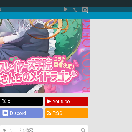
5
X
Youtube
Discord
RSS