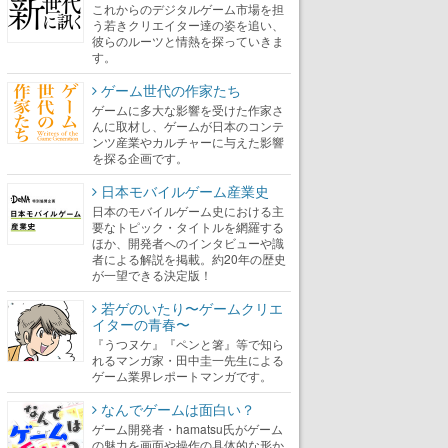
これからのデジタルゲーム市場を担
う若きクリエイター達の姿を追い、
彼らのルーツと情熱を探っていきま
す。
ゲーム世代の作家たち
ゲームに多大な影響を受けた作家さ
んに取材し、ゲームが日本のコンテ
ンツ産業やカルチャーに与えた影響
を探る企画です。
日本モバイルゲーム産業史
日本のモバイルゲーム史における主
要なトピック・タイトルを網羅する
ほか、開発者へのインタビューや識
者による解説を掲載。約20年の歴史
が一望できる決定版！
若ゲのいたり〜ゲームクリエ
イターの青春〜
『うつヌケ』『ペンと箸』等で知ら
れるマンガ家・田中圭一先生による
ゲーム業界レポートマンガです。
なんでゲームは面白い？
ゲーム開発者・hamatsu氏がゲーム
の魅力を画面や操作の具体的な形か