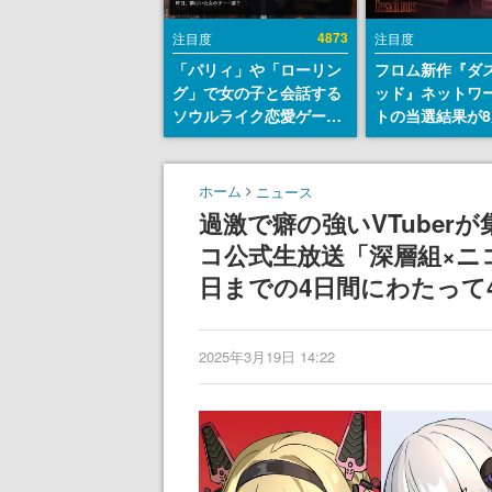
4873
注目度
注目度
「パリィ」や「ローリン
フロム新作『ダ
グ」で女の子と会話する
ッド』ネットワ
ソウルライク恋愛ゲーム
トの当選結果が8
『小早川さんはソウルラ
時に発表。応募
イク』無料公開。返事に
マイページから
失敗すると「YOU
能、テスト実施は
ホーム
ニュース
DIED」
日～24日
過激で癖の強いVTube
コ公式生放送「深層組×ニコ
日までの4日間にわたって4
2025年3月19日 14:22