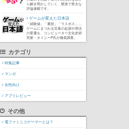
ら解き明かしていく、硬派で骨太な
評論連載です。
ゲームが変えた日本語
「経験値」「裏技」「ラスボス」…
ゲームにまつわる言葉の起源や用法
の変遷を、コンピューター文化史研
究家・タイニーP氏が徹底調査。
カテゴリ
特集記事
マンガ
女性向け
アプリレビュー
その他
電ファミニコゲーマーとは？