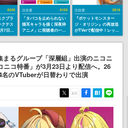
4345
4103
2816
注目度
注目度
スクブラ
「タバコを止められない
『ポケットモンスター
ークテス
猫耳キャラを描く深夜枠
ジ・オリジン』の再放送
月7日22
アニメ」に視聴者の一部
がTVerで配信中！レッド
サイトの
から批判意見。違法薬物
（CV：竹内順子）が主人
確認可
の使用と思しき描写も含
公のオリジナルアニメ
8月21
めて、BPOが議論を交わ
す
rが集まるグループ「深層組」出演のニコニ
ニコ特番」が3月23日より配信へ。26
名のVTuberが日替わりで出演
反応