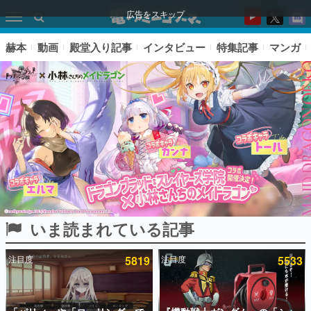
広告をスキップ
赫本
動画
殿堂入り記事
インタビュー
特集記事
マンガ
いま読まれている記事
ピックアップ
注目度
5819
注目度
5533
電ファミのいま読まれている記事ランキング
アプリセール情報