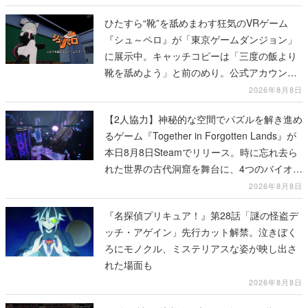
ひたすら“靴”を舐めまわす狂気のVRゲーム
『シュ～ペロ』が「東京ゲームダンジョン」
に展示中。キャッチコピーは「三度の飯より
靴を舐めよう」と前のめり。公式アカウント
も開設され、2026年リリースに向けて開発中
2026年8月8日
【2人協力】神秘的な空間でパズルを解き進め
るゲーム『Together in Forgotten Lands』が
本日8月8日Steamでリリース。時に忘れ去ら
れた世界の古代洞窟を舞台に、4つのバイオー
ムを探索しながら脱出を目指す
2026年8月8日
『名探偵プリキュア！』第28話「謎の怪盗デ
ッチ・アゲイン」先行カット解禁。泣きぼく
ろにモノクル、ミステリアスな姿が映し出さ
れた場面も
2026年8月8日