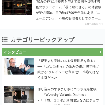
“船倉の神”に培養肉を与えて楽園を目指す異
色のホラーゲーム『器に喰わせろ』の体験版
が配信開始。目的地は700光年先にある「ニ
ューエデン」、不燃の管理者としてクローン
人間を増やし、加工して神に捧げる
2026年8月8日
カテゴリーピックアップ
インタビュー
「現実より意味のある仮想世界を作る」
──『EVE Online』の生みの親が18年掲げ
続ける”クレイジーな宣言”は、比喩ではな
く本気だった
作り込みのすさまじさにコラボ先も驚嘆
──『Wizardry Variants Daphne』
×『FFXI』コラボが期間限定なのにジョブ