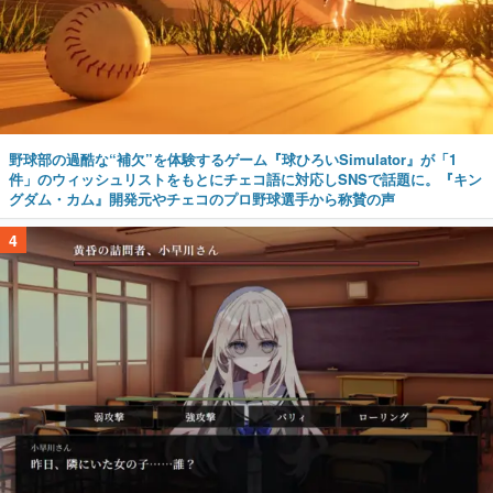
野球部の過酷な“補欠”を体験するゲーム『球ひろいSimulator』が「1
件」のウィッシュリストをもとにチェコ語に対応しSNSで話題に。『キン
グダム・カム』開発元やチェコのプロ野球選手から称賛の声
4