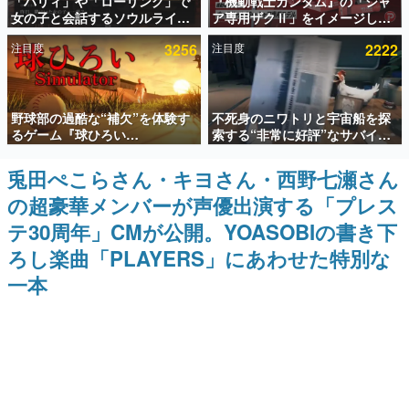
「パリィ」や「ローリング」で
『機動戦士ガンダム』の「シャ
女の子と会話するソウルライク
ア専用ザクⅡ」をイメージした
インタビュー
恋愛ゲーム『小早川さんはソウ
散水ホースリールが予約開始。
注目度
3256
注目度
2222
ルライク』無料公開。返事に失
本体にはシャアのパーソナルマ
連載・特集一覧
敗すると「YOU DIED」
ークやジオン公国軍のエンブレ
ム、型式番号などを配置
殿堂入り記事
野球部の過酷な“補欠”を体験す
不死身のニワトリと宇宙船を探
SNS拡散数が数千以上！ ページビュー数万以上！ などな
ど。多くの人々に読まれた、電ファミ渾身の“殿堂入り”記
るゲーム『球ひろい
索する“非常に好評”なサバイバ
事をまとめました。
Simulator』が「1件」のウィッ
ルゲーム『Breathedge』が無
シュリストをもとにチェコ語に
料で配布中。入手できる期間は8
兎田ぺこらさん・キヨさん・西野七瀬さん
ゲームの企画書
対応しSNSで話題に。『キング
月10日まで
名作ゲームクリエイターの方々に製作時のエピソードをお
の超豪華メンバーが声優出演する「プレス
ダム・カム』開発元やチェコの
聞きし、ヒットする企画（ゲーム）とは何か？を探ってい
プロ野球選手から称賛の声
きます。
テ30周年」CMが公開。YOASOBIの書き下
赫本
ろし楽曲「PLAYERS」にあわせた特別な
この物語を解いてはいけない。『赫本』は、〈試験問題〉
一本
の形をした短編ホラー小説集です。
新世代に訊く
これからのデジタルゲーム市場を担う若きクリエイター達
の姿を追い、彼らのルーツと情熱を探っていきます。
ゲーム世代の作家たち
ゲームに多大な影響を受けた作家さんに取材し、ゲームが