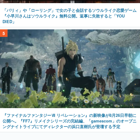
「パリィ」や「ローリング」で女の子と会話するソウルライク恋愛ゲーム
『小早川さんはソウルライク』無料公開。返事に失敗すると「YOU
DIED」
5
『ファイナルファンタジーⅦ リベレーション』の新映像が8月26日早朝に
公開へ。『FF7』リメイクシリーズの完結編、「gamescom」のオープニ
ングナイトライブにてディレクターの浜口直樹氏が登壇する予定