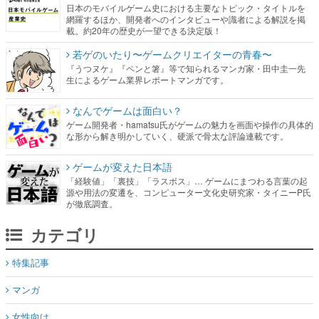
日本のモバイルゲーム史における主要なトピック・タイトルを
網羅するほか、開発者へのインタビューや識者による解説を掲
載。約20年の歴史が一望できる決定版！
若ゲのいたり〜ゲームクリエイターの青春〜
『うつヌケ』『ペンと箸』等で知られるマンガ家・田中圭一先
生によるゲーム業界レポートマンガです。
なんでゲームは面白い？
ゲーム開発者・hamatsu氏がゲームの魅力を画面や操作の具体的
な形から解き明かしていく、硬派で骨太な評論連載です。
ゲームが変えた日本語
「経験値」「裏技」「ラスボス」… ゲームにまつわる言葉の起
源や用法の変遷を、コンピューター文化史研究家・タイニーP氏
が徹底調査。
カテゴリ
特集記事
マンガ
女性向け