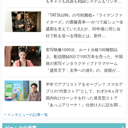
もキャラも武器も戦闘システムもワンオフ
で作り込まれた理由を両ディレクターに聞
く
『TATSUJIN』の弓削雅稔×『ライデンファ
イターズ』の齋藤貴幸──かつて縦シュー全
盛期を支えていた2人が、30年後に同じ会
社で机を並べる理由とは。新作
『TATSUJIN EXTREME』で初タッグを組
んだレジェンド2人に訊く開発秘話
実写映像1000分、ルート分岐100種類以
上。配信開始5日で100万本を売った、中国
発の実写インタラクティブドラマゲーム
『盛世天下：女帝への道II』の、規模が違
うこだわりをプロデューサーに聞いた
半年でアプリストアをオープン？ スマホア
プリの“代替ストア”として、わずか6ヵ月で
国内向けローンチを行った発見型ストア
『あっぷアリーナ！』仕掛け人に話を聞い
てみた
インタビュー
の記事一覧
ゲームの企画書