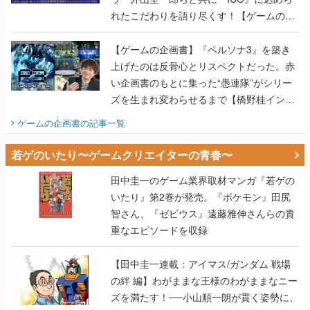
れたこだわりを語り尽くす！【ゲームの企
画書】
【ゲームの企画書】『ペルソナ3』を築き
上げたのは反骨心とリスペクトだった。赤
い企画書のもとに集った“愚連隊”がシリー
ズを生まれ変わらせるまで【橋野桂インタ
ビュー】
ゲームの企画書
の記事一覧
若ゲのいたり〜ゲームクリエイターの青春〜
田中圭一のゲーム業界取材マンガ『若ゲの
いたり』第2巻が発売。『ポケモン』田尻
智さん、『ゼビウス』遠藤雅伸さんらの貴
重なエピソードを収録
【田中圭一連載：アイマス/ガンダム 戦場
の絆 編】わがままな王様のわがままなニー
ズを満たす！──小山順一朗が貫く姿勢に、