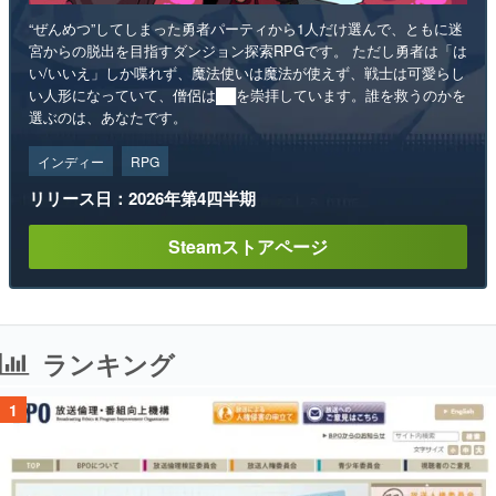
“ぜんめつ”してしまった勇者パーティから1人だけ選んで、ともに迷
宮からの脱出を目指すダンジョン探索RPGです。 ただし勇者は「は
い/いいえ」しか喋れず、魔法使いは魔法が使えず、戦士は可愛らし
い人形になっていて、僧侶は██を崇拝しています。誰を救うのかを
選ぶのは、あなたです。
インディー
RPG
リリース日：2026年第4四半期
Steamストアページ
ランキング
1