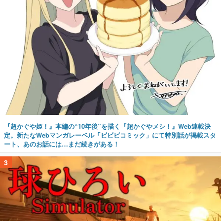
『超かぐや姫！』本編の“10年後”を描く『超かぐやメシ！』Web連載決
定。新たなWebマンガレーベル「ビビビコミック」にて特別話が掲載スタ
ート、あのお話には…まだ続きがある！
3