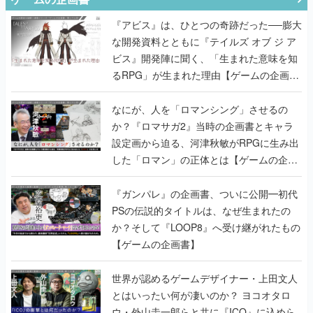
『アビス』は、ひとつの奇跡だった──膨大
な開発資料とともに『テイルズ オブ ジ ア
ビス』開発陣に聞く、「生まれた意味を知
るRPG」が生まれた理由【ゲームの企画
書】
なにが、人を「ロマンシング」させるの
か？『ロマサガ2』当時の企画書とキャラ
設定画から迫る、河津秋敏がRPGに生み出
した「ロマン」の正体とは【ゲームの企画
書】
『ガンパレ』の企画書、ついに公開━初代
PSの伝説的タイトルは、なぜ生まれたの
か？そして『LOOP8』へ受け継がれたもの
【ゲームの企画書】
世界が認めるゲームデザイナー・上田文人
とはいったい何が凄いのか？ ヨコオタロ
ウ・外山圭一郎らと共に『ICO』に込めら