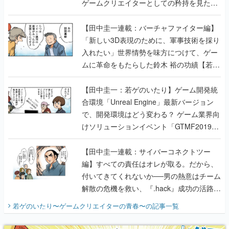
ゲームクリエイターとしての矜持を見た
【若ゲのいたり最終回】
【田中圭一連載：バーチャファイター編】
「新しい3D表現のために、軍事技術を採り
入れたい」世界情勢を味方につけて、ゲー
ムに革命をもたらした鈴木 裕の功績【若ゲ
のいたり】
【田中圭一：若ゲのいたり】ゲーム開発統
合環境「Unreal Engine」最新バージョン
で、開発環境はどう変わる？ ゲーム業界向
けソリューションイベント「GTMF2019」
に行って、より理解を深めよう【PR】
【田中圭一連載：サイバーコネクトツー
編】すべての責任はオレが取る。だから、
付いてきてくれないか──男の熱意はチーム
解散の危機を救い、『.hack』成功の活路を
開く。業界の快男児・松山 洋に流れる血は
若ゲのいたり〜ゲームクリエイターの青春〜
の記事一覧
『少年ジャンプ』色だった【若ゲのいた
り】