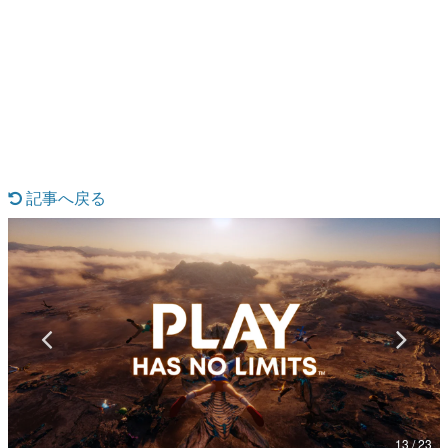
日本のコンテンツ産業やカルチャーに与えた影響を探る企
画です。
日本モバイルゲーム産業史
日本のモバイルゲーム史における主要なトピック・タイト
ルを網羅するほか、開発者へのインタビューや識者による
解説を掲載。約20年の歴史が一望できる決定版！
若ゲのいたり〜ゲームクリエイターの青春〜
『うつヌケ』『ペンと箸』等で知られるマンガ家・田中圭
一先生によるゲーム業界レポートマンガです。
記事へ戻る
なんでゲームは面白い？
ゲーム開発者・hamatsu氏がゲームの魅力を画面や操作の
具体的な形から解き明かしていく、硬派で骨太な評論連載
です。
ゲームが変えた日本語
「経験値」「裏技」「ラスボス」… ゲームにまつわる言葉
の起源や用法の変遷を、コンピューター文化史研究家・タ
イニーP氏が徹底調査。
カテゴリ
13 / 23
特集記事