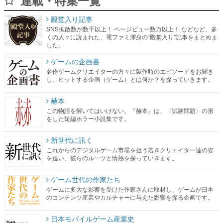
連載・特集一覧
殿堂入り記事
SNS拡散数が数千以上！ ページビュー数万以上！ などなど。多
くの人々に読まれた、電ファミ渾身の“殿堂入り”記事をまとめま
した。
ゲームの企画書
名作ゲームクリエイターの方々に製作時のエピソードをお聞き
し、ヒットする企画（ゲーム）とは何か？を探っていきます。
赫本
この物語を解いてはいけない。『赫本』は、〈試験問題〉の形
をした短編ホラー小説集です。
新世代に訊く
これからのデジタルゲーム市場を担う若きクリエイター達の姿
を追い、彼らのルーツと情熱を探っていきます。
ゲーム世代の作家たち
ゲームに多大な影響を受けた作家さんに取材し、ゲームが日本
のコンテンツ産業やカルチャーに与えた影響を探る企画です。
日本モバイルゲーム産業史