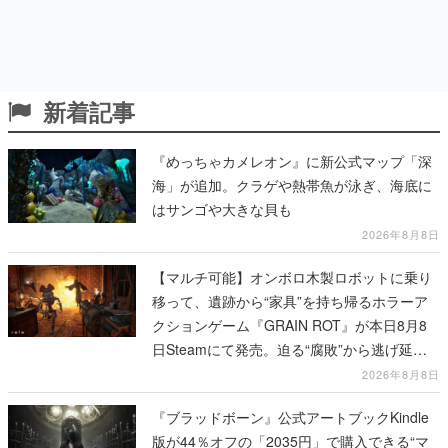
新着記事
『めっちゃカメレオン』に新公式マップ「深
海」が追加。クラゲや熱帯魚が泳ぎ、海底に
はサンゴや大きな貝も
2026年8月8日
【マルチ可能】オンボロ木製ロボットに乗り
移って、遺跡から“家具”を持ち帰るホラーア
クションゲーム『GRAIN ROT』が本日8月8
日Steamにて発売。迫る“腐敗”から逃げ延
び、持ち帰った家具で基地を再建
2026年8月8日
『ブラッドボーン』公式アートブックKindle
版が44％オフの「2035円」で購入できる“マ