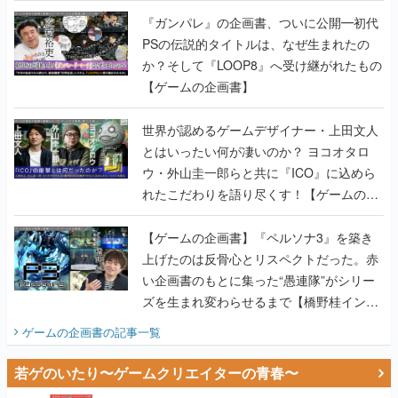
『ガンパレ』の企画書、ついに公開━初代
PSの伝説的タイトルは、なぜ生まれたの
か？そして『LOOP8』へ受け継がれたもの
【ゲームの企画書】
世界が認めるゲームデザイナー・上田文人
とはいったい何が凄いのか？ ヨコオタロ
ウ・外山圭一郎らと共に『ICO』に込めら
れたこだわりを語り尽くす！【ゲームの企
画書】
【ゲームの企画書】『ペルソナ3』を築き
上げたのは反骨心とリスペクトだった。赤
い企画書のもとに集った“愚連隊”がシリー
ズを生まれ変わらせるまで【橋野桂インタ
ビュー】
ゲームの企画書
の記事一覧
若ゲのいたり〜ゲームクリエイターの青春〜