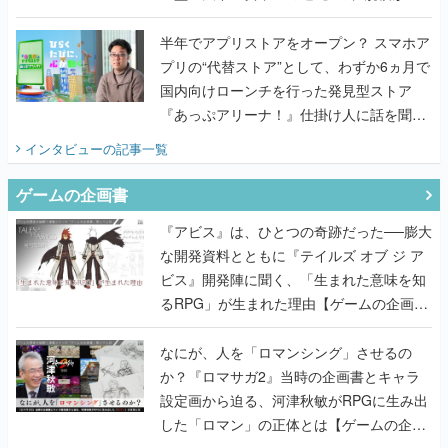
うこだわりをプロデューサーに聞いた
半年でアプリストアをオープン？ スマホア
プリの“代替ストア”として、わずか6ヵ月で
国内向けローンチを行った発見型ストア
『あっぷアリーナ！』仕掛け人に話を聞い
てみた
インタビュー
の記事一覧
ゲームの企画書
『アビス』は、ひとつの奇跡だった──膨大
な開発資料とともに『テイルズ オブ ジ ア
ビス』開発陣に聞く、「生まれた意味を知
るRPG」が生まれた理由【ゲームの企画
書】
なにが、人を「ロマンシング」させるの
か？『ロマサガ2』当時の企画書とキャラ
設定画から迫る、河津秋敏がRPGに生み出
した「ロマン」の正体とは【ゲームの企画
書】