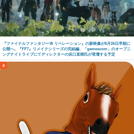
『ファイナルファンタジーⅦ リベレーション』の新映像が8月26日早朝に
公開へ。『FF7』リメイクシリーズの完結編、「gamescom」のオープニ
ングナイトライブにてディレクターの浜口直樹氏が登壇する予定
4