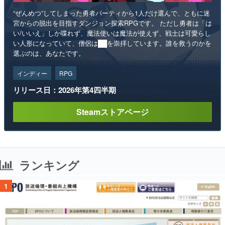
“ぜんめつ”してしまった勇者パーティから1人だけ選んで、ともに迷
宮からの脱出を目指すダンジョン探索RPGです。 ただし勇者は「は
い/いいえ」しか喋れず、魔法使いは魔法が使えず、戦士は可愛らし
い人形になっていて、僧侶は██を崇拝しています。誰を救うのかを
選ぶのは、あなたです。
インディー
RPG
リリース日：2026年第4四半期
Steamストアページ
ランキング
1