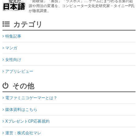
「経験値」「裏技」「ラスボス」… ゲームにまつわる言葉の起
源や用法の変遷を、コンピューター文化史研究家・タイニーP氏
が徹底調査。
カテゴリ
特集記事
マンガ
女性向け
アプリレビュー
その他
電ファミニコゲーマーとは？
媒体資料はこちら
XプレゼントCP応募規約
運営：株式会社マレ