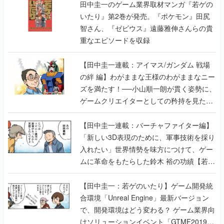
田中圭一のゲーム業界取材マンガ『若ゲの
いたり』第2巻が発売。『ポケモン』田尻
智さん、『ゼビウス』遠藤雅伸さんらの貴
重なエピソードを収録
【田中圭一連載：アイマス/ガンダム 戦場
の絆 編】わがままな王様のわがままなニー
ズを満たす！──小山順一朗が貫く姿勢に、
ゲームクリエイターとしての矜持を見た
【若ゲのいたり最終回】
【田中圭一連載：バーチャファイター編】
「新しい3D表現のために、軍事技術を採り
入れたい」世界情勢を味方につけて、ゲー
ムに革命をもたらした鈴木 裕の功績【若ゲ
のいたり】
【田中圭一：若ゲのいたり】ゲーム開発統
合環境「Unreal Engine」最新バージョン
で、開発環境はどう変わる？ ゲーム業界向
けソリューションイベント「GTMF2019」