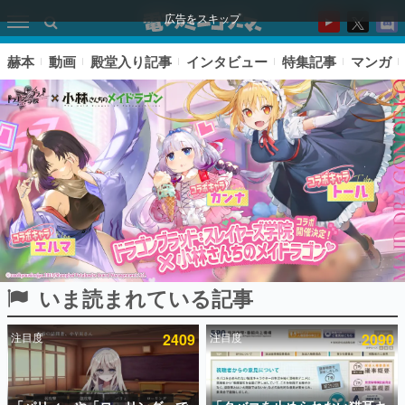
広告をスキップ
赫本
動画
殿堂入り記事
インタビュー
特集記事
マンガ
いま読まれている記事
ピックアップ
注目度
2409
注目度
2090
電ファミのいま読まれている記事ランキング
アプリセール情報