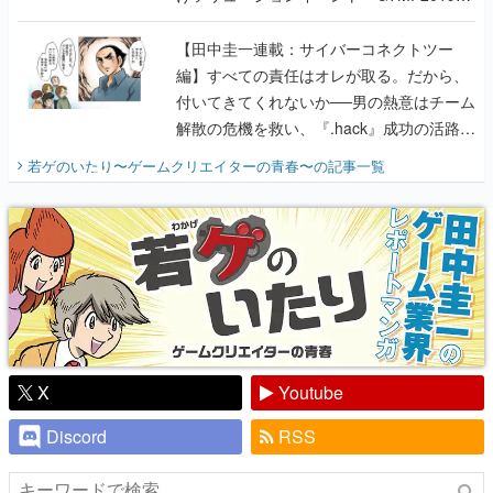
に行って、より理解を深めよう【PR】
【田中圭一連載：サイバーコネクトツー
編】すべての責任はオレが取る。だから、
付いてきてくれないか──男の熱意はチーム
解散の危機を救い、『.hack』成功の活路を
開く。業界の快男児・松山 洋に流れる血は
若ゲのいたり〜ゲームクリエイターの青春〜
の記事一覧
『少年ジャンプ』色だった【若ゲのいた
り】
X
Youtube
Discord
RSS