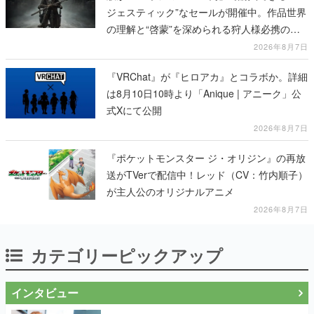
ジェスティック”なセールが開催中。作品世界
の理解と“啓蒙”を深められる狩人様必携の一
冊
2026年8月7日
『VRChat』が『ヒロアカ』とコラボか。詳細
は8月10日10時より「Anique | アニーク」公
式Xにて公開
2026年8月7日
『ポケットモンスター ジ・オリジン』の再放
送がTVerで配信中！レッド（CV：竹内順子）
が主人公のオリジナルアニメ
2026年8月7日
カテゴリーピックアップ
インタビュー