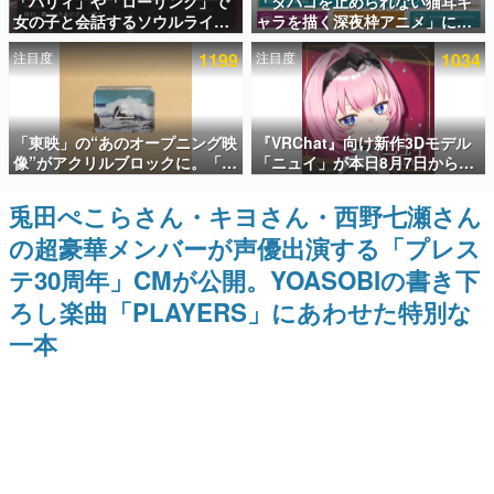
「パリィ」や「ローリング」で
「タバコを止められない猫耳キ
女の子と会話するソウルライク
ャラを描く深夜枠アニメ」に視
インタビュー
恋愛ゲーム『小早川さんはソウ
聴者の一部から批判意見。違法
注目度
1199
注目度
1034
ルライク』無料公開。返事に失
薬物の使用と思しき描写も含め
連載・特集一覧
敗すると「YOU DIED」
て、BPOが議論を交わす
殿堂入り記事
「東映」の“あのオープニング映
『VRChat』向け新作3Dモデル
SNS拡散数が数千以上！ ページビュー数万以上！ などな
ど。多くの人々に読まれた、電ファミ渾身の“殿堂入り”記
像”がアクリルブロックに。「東
「ニュイ」が本日8月7日から
事をまとめました。
映ヒストリカル グッズコレクシ
BOOTHにて発売。瞳に光る星
ョン」が8月下旬より発売
や感情豊かな表情が、小悪魔か
兎田ぺこらさん・キヨさん・西野七瀬さん
ゲームの企画書
わいい
名作ゲームクリエイターの方々に製作時のエピソードをお
の超豪華メンバーが声優出演する「プレス
聞きし、ヒットする企画（ゲーム）とは何か？を探ってい
きます。
テ30周年」CMが公開。YOASOBIの書き下
赫本
ろし楽曲「PLAYERS」にあわせた特別な
この物語を解いてはいけない。『赫本』は、〈試験問題〉
一本
の形をした短編ホラー小説集です。
新世代に訊く
これからのデジタルゲーム市場を担う若きクリエイター達
の姿を追い、彼らのルーツと情熱を探っていきます。
ゲーム世代の作家たち
ゲームに多大な影響を受けた作家さんに取材し、ゲームが