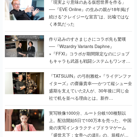
「現実より意味のある仮想世界を作る」
──『EVE Online』の生みの親が18年掲げ
続ける”クレイジーな宣言”は、比喩ではな
く本気だった
作り込みのすさまじさにコラボ先も驚嘆
──『Wizardry Variants Daphne』
×『FFXI』コラボが期間限定なのにジョブ
もキャラも武器も戦闘システムもワンオフ
で作り込まれた理由を両ディレクターに聞
く
『TATSUJIN』の弓削雅稔×『ライデンファ
イターズ』の齋藤貴幸──かつて縦シュー全
盛期を支えていた2人が、30年後に同じ会
社で机を並べる理由とは。新作
『TATSUJIN EXTREME』で初タッグを組
んだレジェンド2人に訊く開発秘話
実写映像1000分、ルート分岐100種類以
上。配信開始5日で100万本を売った、中国
発の実写インタラクティブドラマゲーム
『盛世天下：女帝への道II』の、規模が違