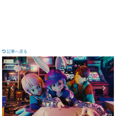
日本のコンテンツ産業やカルチャーに与えた影響を探る企
画です。
日本モバイルゲーム産業史
日本のモバイルゲーム史における主要なトピック・タイト
ルを網羅するほか、開発者へのインタビューや識者による
解説を掲載。約20年の歴史が一望できる決定版！
若ゲのいたり〜ゲームクリエイターの青春〜
『うつヌケ』『ペンと箸』等で知られるマンガ家・田中圭
一先生によるゲーム業界レポートマンガです。
記事へ戻る
なんでゲームは面白い？
ゲーム開発者・hamatsu氏がゲームの魅力を画面や操作の
具体的な形から解き明かしていく、硬派で骨太な評論連載
です。
ゲームが変えた日本語
「経験値」「裏技」「ラスボス」… ゲームにまつわる言葉
の起源や用法の変遷を、コンピューター文化史研究家・タ
イニーP氏が徹底調査。
カテゴリ
4 / 23
特集記事