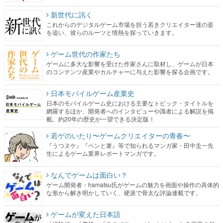
新世代に訊く
これからのデジタルゲーム市場を担う若きクリエイター達の姿
を追い、彼らのルーツと情熱を探っていきます。
ゲーム世代の作家たち
ゲームに多大な影響を受けた作家さんに取材し、ゲームが日本
のコンテンツ産業やカルチャーに与えた影響を探る企画です。
日本モバイルゲーム産業史
日本のモバイルゲーム史における主要なトピック・タイトルを
網羅するほか、開発者へのインタビューや識者による解説を掲
載。約20年の歴史が一望できる決定版！
若ゲのいたり〜ゲームクリエイターの青春〜
『うつヌケ』『ペンと箸』等で知られるマンガ家・田中圭一先
生によるゲーム業界レポートマンガです。
なんでゲームは面白い？
ゲーム開発者・hamatsu氏がゲームの魅力を画面や操作の具体的
な形から解き明かしていく、硬派で骨太な評論連載です。
ゲームが変えた日本語