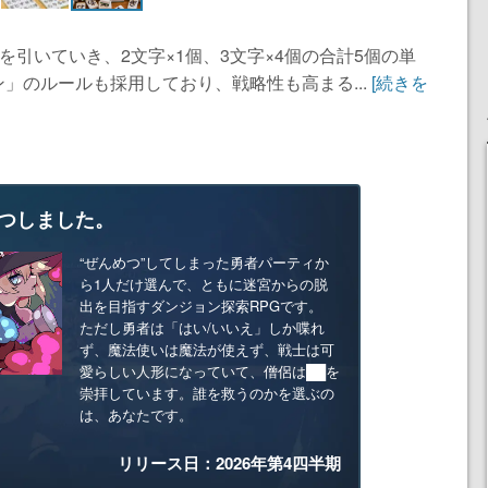
を引いていき、2文字×1個、3文字×4個の合計5個の単
」のルールも採用しており、戦略性も高まる...
[続きを
つしました。
“ぜんめつ”してしまった勇者パーティか
ら1人だけ選んで、ともに迷宮からの脱
出を目指すダンジョン探索RPGです。
ただし勇者は「はい/いいえ」しか喋れ
ず、魔法使いは魔法が使えず、戦士は可
愛らしい人形になっていて、僧侶は██を
崇拝しています。誰を救うのかを選ぶの
は、あなたです。
リリース日：2026年第4四半期