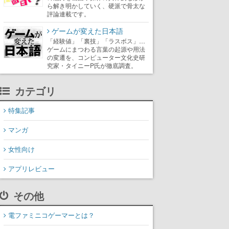
ら解き明かしていく、硬派で骨太な
評論連載です。
ゲームが変えた日本語
「経験値」「裏技」「ラスボス」…
ゲームにまつわる言葉の起源や用法
の変遷を、コンピューター文化史研
究家・タイニーP氏が徹底調査。
カテゴリ
特集記事
マンガ
女性向け
アプリレビュー
その他
電ファミニコゲーマーとは？