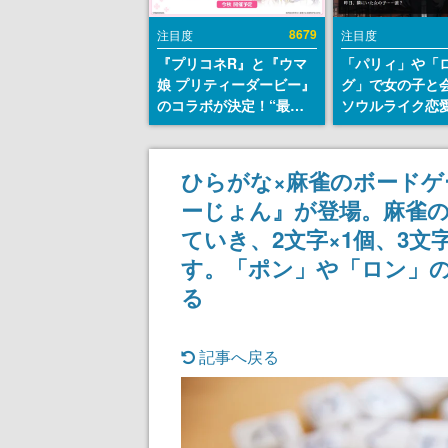
8679
注目度
注目度
『プリコネR』と『ウマ
「パリィ」や「
娘 プリティーダービー』
グ」で女の子と
のコラボが決定！“最大
ソウルライク恋
170連無料”の8.5周年キ
『小早川さんは
ャンペーンなども発表
イク』無料公開
失敗すると「YO
ひらがな×麻雀のボードゲ
DIED」
ーじょん』が登場。麻雀の
ていき、2文字×1個、3文
す。「ポン」や「ロン」
る
記事へ戻る