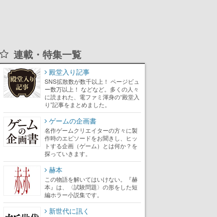
連載・特集一覧
殿堂入り記事
SNS拡散数が数千以上！ ページビュ
ー数万以上！ などなど。多くの人々
に読まれた、電ファミ渾身の“殿堂入
り”記事をまとめました。
ゲームの企画書
名作ゲームクリエイターの方々に製
作時のエピソードをお聞きし、ヒッ
トする企画（ゲーム）とは何か？を
探っていきます。
赫本
この物語を解いてはいけない。『赫
本』は、〈試験問題〉の形をした短
編ホラー小説集です。
新世代に訊く