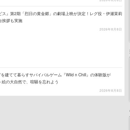
ビス』第2期「烈日の黄金郷」の劇場上映が決定！レグ役・伊瀬茉莉
台挨拶も実施
2026年8月8日
を建てて暮らすサバイバルゲーム『Wild n Chill』の体験版が
ット絵の大自然で、喧騒を忘れよう
2026年8月8日