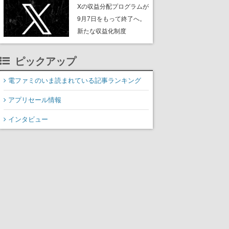
ンペーンなども発表
Xの収益分配プログラムが
9月7日をもって終了へ。
新たな収益化制度
「Original Content
Rewards Program」を発
ピックアップ
表
電ファミのいま読まれている記事ランキング
アプリセール情報
インタビュー