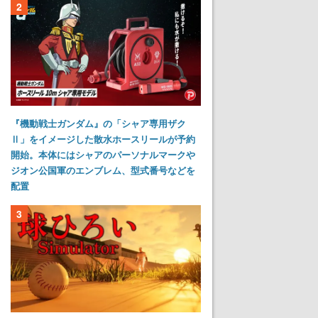
2
『機動戦士ガンダム』の「シャア専用ザク
Ⅱ」をイメージした散水ホースリールが予約
開始。本体にはシャアのパーソナルマークや
ジオン公国軍のエンブレム、型式番号などを
配置
3