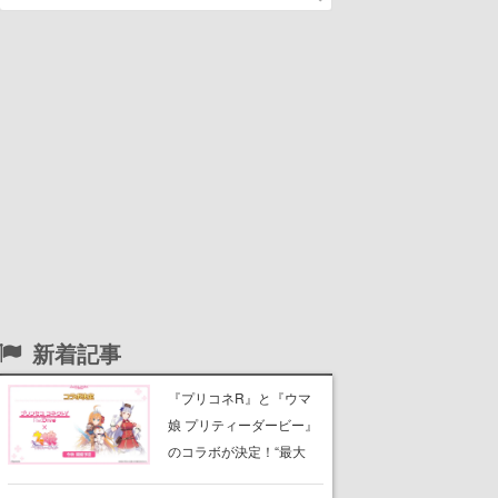
新着記事
『プリコネR』と『ウマ
娘 プリティーダービー』
のコラボが決定！“最大
170連無料”の8.5周年キャ