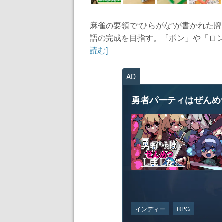
麻雀の要領で“ひらがな”が書かれた牌
語の完成を目指す。「ポン」や「ロン
読む]
AD
勇者パーティはぜんめ
インディー
RPG