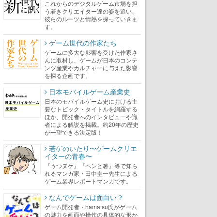
これからのデジタルゲーム市場を担
う若きクリエイター達の姿を追い、
彼らのルーツと情熱を探っていきま
す。
ゲーム世代の作家たち
ゲームに多大な影響を受けた作家さ
んに取材し、ゲームが日本のコンテ
ンツ産業やカルチャーに与えた影響
を探る企画です。
日本モバイルゲーム産業史
日本のモバイルゲーム史における主
要なトピック・タイトルを網羅する
ほか、開発者へのインタビューや識
者による解説を掲載。約20年の歴史
が一望できる決定版！
若ゲのいたり〜ゲームクリエ
イターの青春〜
『うつヌケ』『ペンと箸』等で知ら
れるマンガ家・田中圭一先生による
ゲーム業界レポートマンガです。
なんでゲームは面白い？
ゲーム開発者・hamatsu氏がゲーム
の魅力を画面や操作の具体的な形か