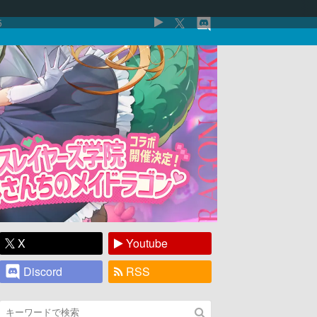
5
X
Youtube
Discord
RSS