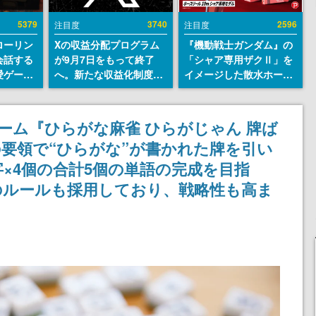
5379
3740
2596
注目度
注目度
ローリン
Xの収益分配プログラム
『機動戦士ガンダム』の
会話する
が9月7日をもって終了
「シャア専用ザクⅡ」を
愛ゲーム
へ。新たな収益化制度
イメージした散水ホース
ソウルラ
「Original Content
リールが予約開始。本体
。返事に
Rewards Program」を
にはシャアのパーソナル
U
発表
マークやジオン公国軍の
ーム『ひらがな麻雀 ひらがじゃん 牌ば
エンブレム、型式番号な
要領で“ひらがな”が書かれた牌を引い
どを配置
字×4個の合計5個の単語の完成を目指
のルールも採用しており、戦略性も高ま