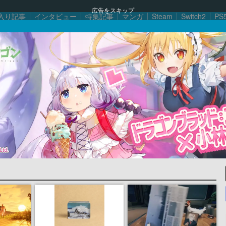
広告をスキップ
入り記事
インタビュー
特集記事
マンガ
Steam
Switch2
PS