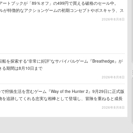
』のアートブックが「89％オフ」の499円で買える破格のセール中。
ュアルが特徴的なアクションゲームの初期コンセプトやボスキャラ、ス
録
2026年8月8日
を探索する“非常に好評”なサバイバルゲーム『Breathedge』が
る期間は8月10日まで
2026年8月8日
狩猟生活を営むゲーム『Way of the Hunter 2』9月29日に正式版
物を追跡してくれる忠実な相棒として登場し、冒険を重ねると成長
2026年8月8日