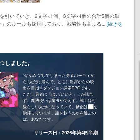
を引いていき、2文字×1個、3文字×4個の合計5個の単
」のルールも採用しており、戦略性も高まる...
[続きを
つしました。
“ぜんめつ”してしまった勇者パーティか
ら1人だけ選んで、ともに迷宮からの脱
出を目指すダンジョン探索RPGです。
ただし勇者は「はい/いいえ」しか喋れ
ず、魔法使いは魔法が使えず、戦士は可
愛らしい人形になっていて、僧侶は██を
崇拝しています。誰を救うのかを選ぶの
は、あなたです。
リリース日：2026年第4四半期