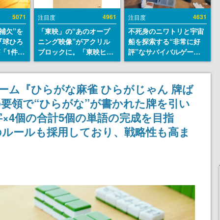
5071
4961
4631
注目度
注目度
補欠”を
「東映」の“あのオープ
不死身のニワトリと宇宙
『球ひろ
ニング映像”がアクリル
船を探索する“非常に好
』が「1件」
ブロックに。「東映ヒス
評”なサバイバルゲーム
ストをも
トリカル グッズコレクシ
『Breathedge』が無料
対応し
ョン」が8月下旬より発
で配布中。入手できる期
『キング
売
間は8月10日まで
ーム『ひらがな麻雀 ひらがじゃん 牌ば
発元やチ
要領で“ひらがな”が書かれた牌を引い
選手から
字×4個の合計5個の単語の完成を目指
のルールも採用しており、戦略性も高ま