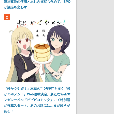
違法薬物の使用と思しき描写も含めて、BPO
が議論を交わす
2
『超かぐや姫！』本編の“10年後”を描く『超
かぐやメシ！』Web連載決定。新たなWebマ
ンガレーベル「ビビビコミック」にて特別話
が掲載スタート、あのお話には…まだ続きが
ある！