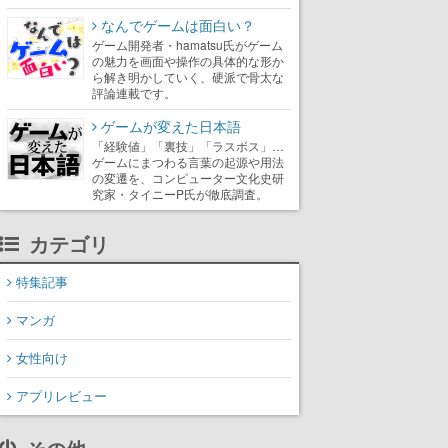
なんでゲームは面白い？
ゲーム開発者・hamatsu氏がゲーム
の魅力を画面や操作の具体的な形か
ら解き明かしていく、硬派で骨太な
評論連載です。
ゲームが変えた日本語
「経験値」「裏技」「ラスボス」…
ゲームにまつわる言葉の起源や用法
の変遷を、コンピューター文化史研
究家・タイニーP氏が徹底調査。
カテゴリ
特集記事
マンガ
女性向け
アプリレビュー