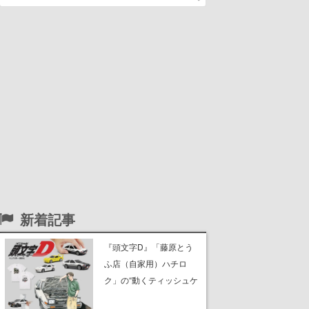
新着記事
『頭文字D』「藤原とう
ふ店（自家用）ハチロ
ク」の“動くティッシュケ
ース”が買えるポップアッ