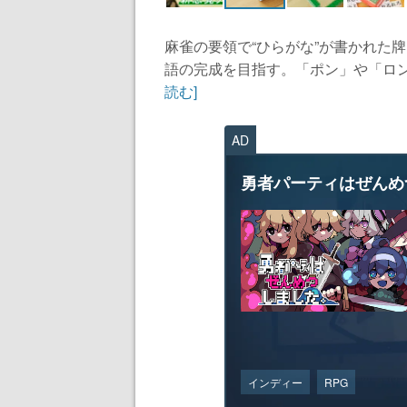
麻雀の要領で“ひらがな”が書かれた牌
語の完成を目指す。「ポン」や「ロン
読む]
AD
勇者パーティはぜんめ
インディー
RPG