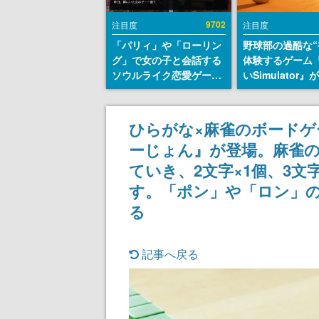
9702
注目度
注目度
「パリィ」や「ローリン
野球部の過酷な“
グ」で女の子と会話する
体験するゲーム
ソウルライク恋愛ゲーム
いSimulator
『小早川さんはソウルラ
のウィッシュリ
イク』無料公開。返事に
とにチェコ語に
失敗すると「YOU
SNSで話題に。
ひらがな×麻雀のボードゲ
DIED」
ダム・カム』開
ーじょん』が登場。麻雀の
ェコのプロ野球
称賛の声
ていき、2文字×1個、3文
す。「ポン」や「ロン」
る
記事へ戻る