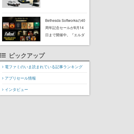
プショップが開催へ。マ
ンガの舞台である群馬の
「イオンモール高崎」に
Bethesda Softworksの40
て、8月11日から8月20日
周年記念セールが8月14
までの期間限定で開催予
日まで開催中。『エルダ
定
ー・スクロールズ』や
『フォールアウト』シリ
ピックアップ
ーズがまとめてお得にゲ
ットできる
電ファミのいま読まれている記事ランキング
アプリセール情報
インタビュー