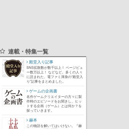
連載・特集一覧
殿堂入り記事
SNS拡散数が数千以上！ ページビュ
ー数万以上！ などなど。多くの人々
に読まれた、電ファミ渾身の“殿堂入
り”記事をまとめました。
ゲームの企画書
名作ゲームクリエイターの方々に製
作時のエピソードをお聞きし、ヒッ
トする企画（ゲーム）とは何か？を
探っていきます。
赫本
この物語を解いてはいけない。『赫