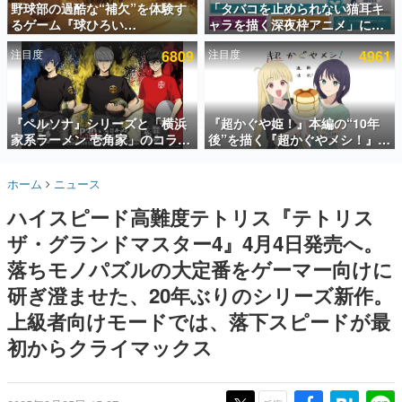
野球部の過酷な“補欠”を体験す
「タバコを止められない猫耳キ
るゲーム『球ひろい
ャラを描く深夜枠アニメ」に視
インタビュー
Simulator』が「1件」のウィッ
聴者の一部から批判意見。違法
注目度
6809
注目度
4961
シュリストをもとにチェコ語に
薬物の使用と思しき描写も含め
連載・特集一覧
対応しSNSで話題に。『キング
て、BPOが議論を交わす
ダム・カム』開発元やチェコの
殿堂入り記事
プロ野球選手から称賛の声
SNS拡散数が数千以上！ ページビュー数万以上！ などな
『ペルソナ』シリーズと「横浜
『超かぐや姫！』本編の“10年
ど。多くの人々に読まれた、電ファミ渾身の“殿堂入り”記
家系ラーメン 壱角家」のコラボ
後”を描く『超かぐやメシ！』
事をまとめました。
が8月21日から開催。”はがく
Web連載決定。新たなWebマン
れ”風とんこつラーメンや、おい
ガレーベル「ビビビコミック」
ゲームの企画書
ホーム
ニュース
しく食べられるカレーラーメン
にて特別話が掲載スタート、あ
名作ゲームクリエイターの方々に製作時のエピソードをお
聞きし、ヒットする企画（ゲーム）とは何か？を探ってい
がラインナップ
のお話には…まだ続きがある！
ハイスピード高難度テトリス『テトリス
きます。
ザ・グランドマスター4』4月4日発売へ。
赫本
この物語を解いてはいけない。『赫本』は、〈試験問題〉
落ちモノパズルの大定番をゲーマー向けに
の形をした短編ホラー小説集です。
研ぎ澄ませた、20年ぶりのシリーズ新作。
上級者向けモードでは、落下スピードが最
新世代に訊く
これからのデジタルゲーム市場を担う若きクリエイター達
初からクライマックス
の姿を追い、彼らのルーツと情熱を探っていきます。
ゲーム世代の作家たち
ゲームに多大な影響を受けた作家さんに取材し、ゲームが