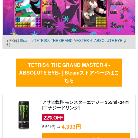
（画像は
Steam：TETRIS® THE GRAND MASTER 4 -ABSOLUTE EYE-
よ
り）
TETRIS® THE GRAND MASTER 4 -
ABSOLUTE EYE-｜Steamストアページはこ
ちら
アサヒ飲料 モンスターエナジー 355ml×24本
[エナジードリンク]
22%OFF
4,333円
5,521円
→