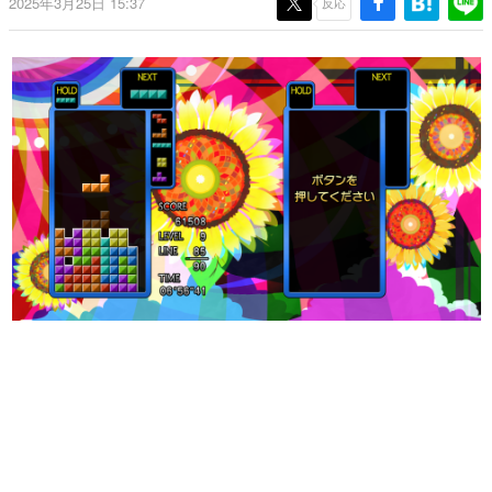
2025年3月25日 15:37
反応
日本のコンテンツ産業やカルチャーに与えた影響を探る企
画です。
日本モバイルゲーム産業史
日本のモバイルゲーム史における主要なトピック・タイト
ルを網羅するほか、開発者へのインタビューや識者による
解説を掲載。約20年の歴史が一望できる決定版！
若ゲのいたり〜ゲームクリエイターの青春〜
『うつヌケ』『ペンと箸』等で知られるマンガ家・田中圭
一先生によるゲーム業界レポートマンガです。
なんでゲームは面白い？
ゲーム開発者・hamatsu氏がゲームの魅力を画面や操作の
具体的な形から解き明かしていく、硬派で骨太な評論連載
です。
ゲームが変えた日本語
「経験値」「裏技」「ラスボス」… ゲームにまつわる言葉
の起源や用法の変遷を、コンピューター文化史研究家・タ
イニーP氏が徹底調査。
カテゴリ
特集記事