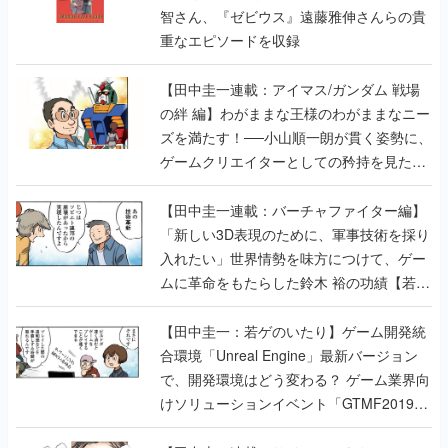
智さん、『ゼビウス』遠藤雅伸さんらの貴
重なエピソードを収録
【田中圭一連載：アイマス/ガンダム 戦場
の絆 編】わがままな王様のわがままなニー
ズを満たす！──小山順一朗が貫く姿勢に、
ゲームクリエイターとしての矜持を見た
【若ゲのいたり最終回】
【田中圭一連載：バーチャファイター編】
「新しい3D表現のために、軍事技術を採り
入れたい」世界情勢を味方につけて、ゲー
ムに革命をもたらした鈴木 裕の功績【若ゲ
のいたり】
【田中圭一：若ゲのいたり】ゲーム開発統
合環境「Unreal Engine」最新バージョン
で、開発環境はどう変わる？ ゲーム業界向
けソリューションイベント「GTMF2019」
に行って、より理解を深めよう【PR】