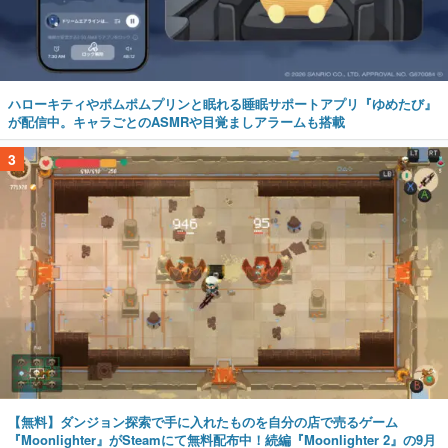
ハローキティやポムポムプリンと眠れる睡眠サポートアプリ『ゆめたび』
が配信中。キャラごとのASMRや目覚ましアラームも搭載
3
【無料】ダンジョン探索で手に入れたものを自分の店で売るゲーム
『Moonlighter』がSteamにて無料配布中！続編『Moonlighter 2』の9月