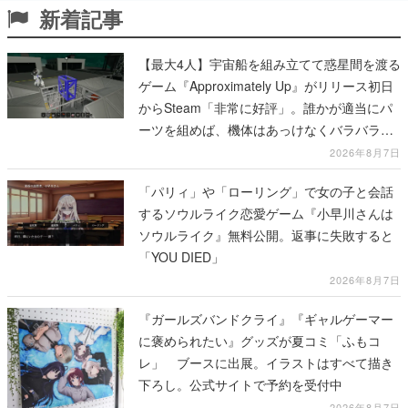
新着記事
【最大4人】宇宙船を組み立てて惑星間を渡る
ゲーム『Approximately Up』がリリース初日
からSteam「非常に好評」。誰かが適当にパ
ーツを組めば、機体はあっけなくバラバラに
大破
2026年8月7日
「パリィ」や「ローリング」で女の子と会話
するソウルライク恋愛ゲーム『小早川さんは
ソウルライク』無料公開。返事に失敗すると
「YOU DIED」
2026年8月7日
『ガールズバンドクライ』『ギャルゲーマー
に褒められたい』グッズが夏コミ「ふもコ
レ」 ブースに出展。イラストはすべて描き
下ろし。公式サイトで予約を受付中
2026年8月7日