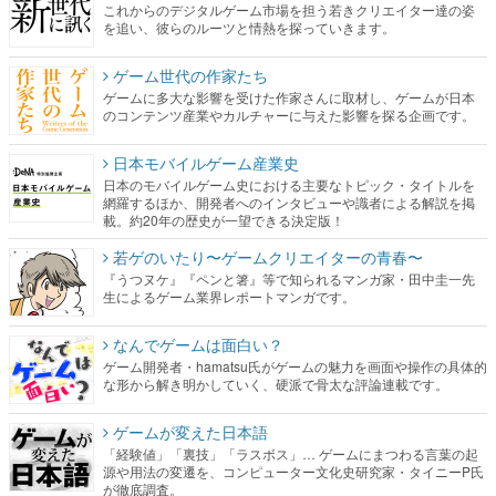
これからのデジタルゲーム市場を担う若きクリエイター達の姿
を追い、彼らのルーツと情熱を探っていきます。
ゲーム世代の作家たち
ゲームに多大な影響を受けた作家さんに取材し、ゲームが日本
のコンテンツ産業やカルチャーに与えた影響を探る企画です。
日本モバイルゲーム産業史
日本のモバイルゲーム史における主要なトピック・タイトルを
網羅するほか、開発者へのインタビューや識者による解説を掲
載。約20年の歴史が一望できる決定版！
若ゲのいたり〜ゲームクリエイターの青春〜
『うつヌケ』『ペンと箸』等で知られるマンガ家・田中圭一先
生によるゲーム業界レポートマンガです。
なんでゲームは面白い？
ゲーム開発者・hamatsu氏がゲームの魅力を画面や操作の具体的
な形から解き明かしていく、硬派で骨太な評論連載です。
ゲームが変えた日本語
「経験値」「裏技」「ラスボス」… ゲームにまつわる言葉の起
源や用法の変遷を、コンピューター文化史研究家・タイニーP氏
が徹底調査。