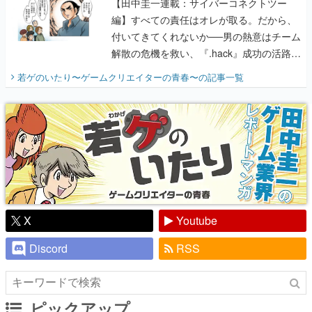
【田中圭一連載：サイバーコネクトツー
編】すべての責任はオレが取る。だから、
付いてきてくれないか──男の熱意はチーム
解散の危機を救い、『.hack』成功の活路を
開く。業界の快男児・松山 洋に流れる血は
若ゲのいたり〜ゲームクリエイターの青春〜
の記事一覧
『少年ジャンプ』色だった【若ゲのいた
り】
X
Youtube
Discord
RSS
ピックアップ