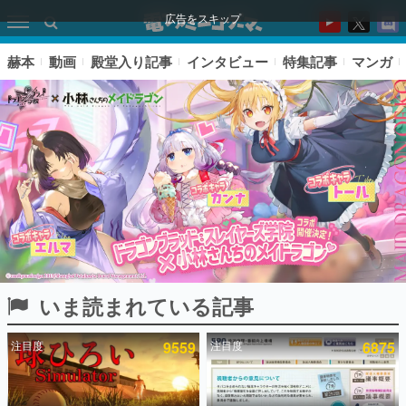
広告をスキップ
赫本
動画
殿堂入り記事
インタビュー
特集記事
マンガ
いま読まれている記事
ピックアップ
注目度
9559
注目度
6875
電ファミのいま読まれている記事ランキング
アプリセール情報