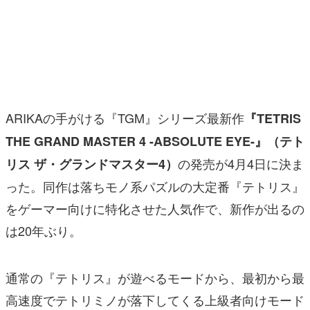
マンガ
女性向け
アプリレビュー
その他
ARIKAの手がける『TGM』シリーズ最新作
『TETRIS
THE GRAND MASTER 4 -ABSOLUTE EYE-』（テト
電ファミニコゲーマーとは？
の発売が4月4日に決ま
リス ザ・グランドマスター4）
運営：株式会社マレ
った。同作は落ちモノ系パズルの大定番『テトリス』
をゲーマー向けに特化させた人気作で、新作が出るの
は20年ぶり。
通常の『テトリス』が遊べるモードから、最初から最
高速度でテトリミノが落下してくる上級者向けモード