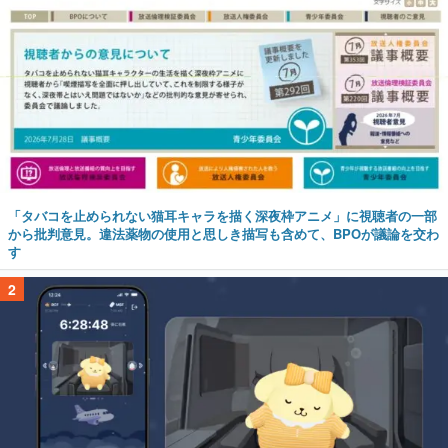
「タバコを止められない猫耳キャラを描く深夜枠アニメ」に視聴者の一部
から批判意見。違法薬物の使用と思しき描写も含めて、BPOが議論を交わ
す
2