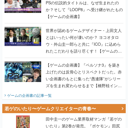
PSの伝説的タイトルは、なぜ生まれたの
か？そして『LOOP8』へ受け継がれたもの
【ゲームの企画書】
世界が認めるゲームデザイナー・上田文人
とはいったい何が凄いのか？ ヨコオタロ
ウ・外山圭一郎らと共に『ICO』に込めら
れたこだわりを語り尽くす！【ゲームの企
画書】
【ゲームの企画書】『ペルソナ3』を築き
上げたのは反骨心とリスペクトだった。赤
い企画書のもとに集った“愚連隊”がシリー
ズを生まれ変わらせるまで【橋野桂インタ
ビュー】
ゲームの企画書
の記事一覧
若ゲのいたり〜ゲームクリエイターの青春〜
田中圭一のゲーム業界取材マンガ『若ゲの
いたり』第2巻が発売。『ポケモン』田尻