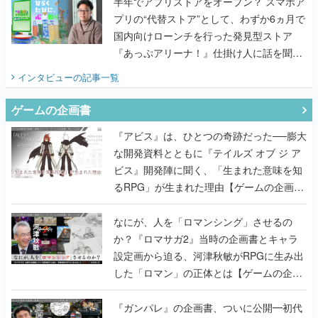
半年でアプリストアをオープン？ スマホア
プリの“代替ストア”として、わずか6ヵ月で
国内向けローンチを行った発見型ストア
『あっぷアリーナ！』仕掛け人に話を聞い
てみた
インタビュー
の記事一覧
ゲームの企画書
『アビス』は、ひとつの奇跡だった──膨大
な開発資料とともに『テイルズ オブ ジ ア
ビス』開発陣に聞く、「生まれた意味を知
るRPG」が生まれた理由【ゲームの企画
書】
なにが、人を「ロマンシング」させるの
か？『ロマサガ2』当時の企画書とキャラ
設定画から迫る、河津秋敏がRPGに生み出
した「ロマン」の正体とは【ゲームの企画
書】
『ガンパレ』の企画書、ついに公開━初代