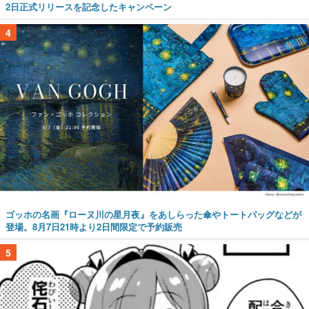
2日正式リリースを記念したキャンペーン
4
ゴッホの名画『ローヌ川の星月夜』をあしらった傘やトートバッグなどが
登場。8月7日21時より2日間限定で予約販売
5