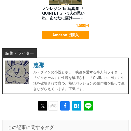
ノンレゾン 1st写真集 『
QUINTET 』 - 5人の思い
出、あなたに届け―― -
4,500円
Amazonで購入
編集・ライター
恵那
ル・グィンの小説とホラー映画を愛する半人前ライター。
「ジルオール」に性癖を破壊され、「CivilizationⅥ」に生
活を破壊されて育つ。熱いパッションの創作物を吸って生
きながらえています。正気です。
反応
この記事に関するタグ