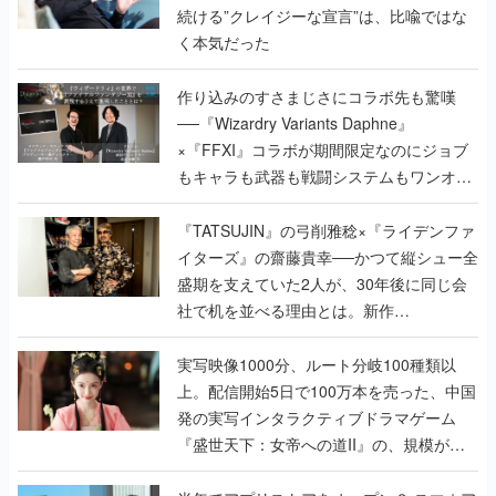
続ける”クレイジーな宣言”は、比喩ではな
く本気だった
作り込みのすさまじさにコラボ先も驚嘆
──『Wizardry Variants Daphne』
×『FFXI』コラボが期間限定なのにジョブ
もキャラも武器も戦闘システムもワンオフ
で作り込まれた理由を両ディレクターに聞
く
『TATSUJIN』の弓削雅稔×『ライデンファ
イターズ』の齋藤貴幸──かつて縦シュー全
盛期を支えていた2人が、30年後に同じ会
社で机を並べる理由とは。新作
『TATSUJIN EXTREME』で初タッグを組
んだレジェンド2人に訊く開発秘話
実写映像1000分、ルート分岐100種類以
上。配信開始5日で100万本を売った、中国
発の実写インタラクティブドラマゲーム
『盛世天下：女帝への道II』の、規模が違
うこだわりをプロデューサーに聞いた