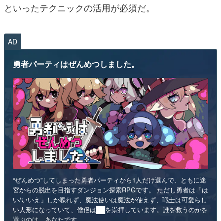
といったテクニックの活用が必須だ。
AD
勇者パーティはぜんめつしました。
“ぜんめつ”してしまった勇者パーティから1人だけ選んで、ともに迷
宮からの脱出を目指すダンジョン探索RPGです。 ただし勇者は「は
い/いいえ」しか喋れず、魔法使いは魔法が使えず、戦士は可愛らし
い人形になっていて、僧侶は██を崇拝しています。誰を救うのかを
選ぶのは、あなたです。