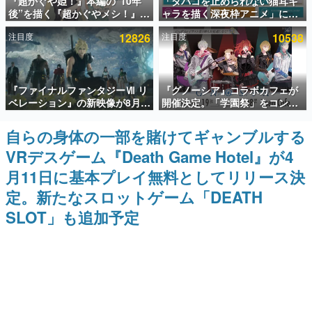
『超かぐや姫！』本編の“10年
「タバコを止められない猫耳キ
後”を描く『超かぐやメシ！』
ャラを描く深夜枠アニメ」に視
インタビュー
Web連載決定。新たなWebマン
聴者の一部から批判意見。違法
注目度
12826
注目度
10538
ガレーベル「ビビビコミック」
薬物の使用と思しき描写も含め
連載・特集一覧
にて特別話が掲載スタート、あ
て、BPOが議論を交わす
のお話には…まだ続きがある！
殿堂入り記事
『ファイナルファンタジーⅦ リ
『グノーシア』コラボカフェが
SNS拡散数が数千以上！ ページビュー数万以上！ などな
ど。多くの人々に読まれた、電ファミ渾身の“殿堂入り”記
ベレーション』の新映像が8月
開催決定。「学園祭」をコンセ
事をまとめました。
26日早朝に公開へ。『FF7』リ
プトに、模擬店やセツやSQ、ラ
メイクシリーズの完結編、
キオたちが学祭バンドを楽しむ
自らの身体の一部を賭けてギャンブルする
ゲームの企画書
「gamescom」のオープニング
様子を切り取った新グッズが展
名作ゲームクリエイターの方々に製作時のエピソードをお
VRデスゲーム『Death Game Hotel』が4
ナイトライブにてディレクター
開
聞きし、ヒットする企画（ゲーム）とは何か？を探ってい
の浜口直樹氏が登壇する予定
きます。
月11日に基本プレイ無料としてリリース決
赫本
定。新たなスロットゲーム「DEATH
この物語を解いてはいけない。『赫本』は、〈試験問題〉
SLOT」も追加予定
の形をした短編ホラー小説集です。
新世代に訊く
これからのデジタルゲーム市場を担う若きクリエイター達
の姿を追い、彼らのルーツと情熱を探っていきます。
ゲーム世代の作家たち
ゲームに多大な影響を受けた作家さんに取材し、ゲームが