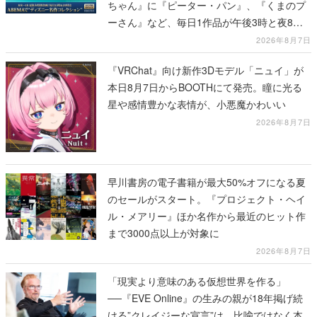
ちゃん』に『ピーター・パン』、『くまのプ
ーさん』など、毎日1作品が午後3時と夜8時
に2回放送
2026年8月7日
『VRChat』向け新作3Dモデル「ニュイ」が
本日8月7日からBOOTHにて発売。瞳に光る
星や感情豊かな表情が、小悪魔かわいい
2026年8月7日
早川書房の電子書籍が最大50%オフになる夏
のセールがスタート。『プロジェクト・ヘイ
ル・メアリー』ほか名作から最近のヒット作
まで3000点以上が対象に
2026年8月7日
「現実より意味のある仮想世界を作る」
──『EVE Online』の生みの親が18年掲げ続
ける”クレイジーな宣言”は、比喩ではなく本