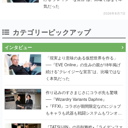
気だった
2026年8月7日
カテゴリーピックアップ
インタビュー
「現実より意味のある仮想世界を作る」
──『EVE Online』の生みの親が18年掲げ
続ける”クレイジーな宣言”は、比喩ではな
く本気だった
作り込みのすさまじさにコラボ先も驚嘆
──『Wizardry Variants Daphne』
×『FFXI』コラボが期間限定なのにジョブ
もキャラも武器も戦闘システムもワンオフ
で作り込まれた理由を両ディレクターに聞
く
『TATSUJIN』の弓削雅稔×『ライデンファ