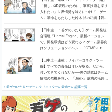
「新しい3D表現のために、軍事技術を採り
入れたい」世界情勢を味方につけて、ゲー
ムに革命をもたらした鈴木 裕の功績【若ゲ
のいたり】
【田中圭一：若ゲのいたり】ゲーム開発統
合環境「Unreal Engine」最新バージョン
で、開発環境はどう変わる？ ゲーム業界向
けソリューションイベント「GTMF2019」
に行って、より理解を深めよう【PR】
【田中圭一連載：サイバーコネクトツー
編】すべての責任はオレが取る。だから、
付いてきてくれないか──男の熱意はチーム
解散の危機を救い、『.hack』成功の活路を
開く。業界の快男児・松山 洋に流れる血は
若ゲのいたり〜ゲームクリエイターの青春〜
の記事一覧
『少年ジャンプ』色だった【若ゲのいた
り】