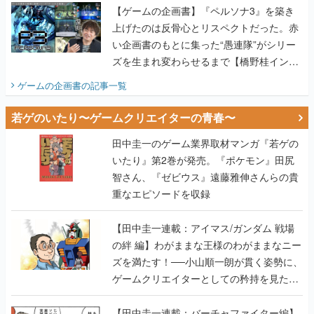
【ゲームの企画書】『ペルソナ3』を築き
上げたのは反骨心とリスペクトだった。赤
い企画書のもとに集った“愚連隊”がシリー
ズを生まれ変わらせるまで【橋野桂インタ
ビュー】
ゲームの企画書
の記事一覧
若ゲのいたり〜ゲームクリエイターの青春〜
田中圭一のゲーム業界取材マンガ『若ゲの
いたり』第2巻が発売。『ポケモン』田尻
智さん、『ゼビウス』遠藤雅伸さんらの貴
重なエピソードを収録
【田中圭一連載：アイマス/ガンダム 戦場
の絆 編】わがままな王様のわがままなニー
ズを満たす！──小山順一朗が貫く姿勢に、
ゲームクリエイターとしての矜持を見た
【若ゲのいたり最終回】
【田中圭一連載：バーチャファイター編】