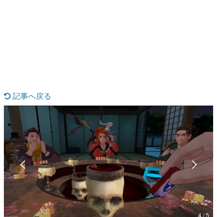
日本のコンテンツ産業やカルチャーに与えた影響を探る企
画です。
日本モバイルゲーム産業史
日本のモバイルゲーム史における主要なトピック・タイト
ルを網羅するほか、開発者へのインタビューや識者による
解説を掲載。約20年の歴史が一望できる決定版！
若ゲのいたり〜ゲームクリエイターの青春〜
『うつヌケ』『ペンと箸』等で知られるマンガ家・田中圭
一先生によるゲーム業界レポートマンガです。
記事へ戻る
なんでゲームは面白い？
ゲーム開発者・hamatsu氏がゲームの魅力を画面や操作の
具体的な形から解き明かしていく、硬派で骨太な評論連載
です。
ゲームが変えた日本語
「経験値」「裏技」「ラスボス」… ゲームにまつわる言葉
の起源や用法の変遷を、コンピューター文化史研究家・タ
イニーP氏が徹底調査。
カテゴリ
4 / 5
特集記事