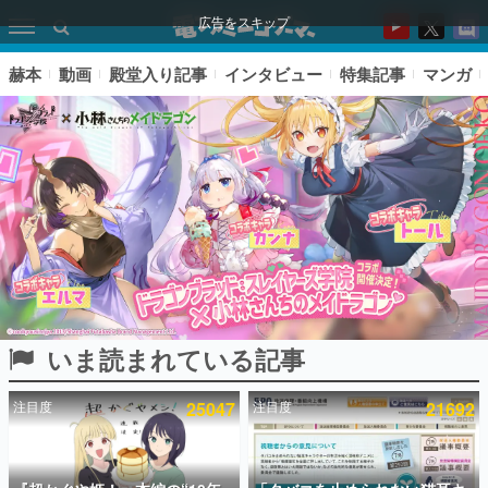
広告をスキップ
赫本
動画
殿堂入り記事
インタビュー
特集記事
マンガ
いま読まれている記事
ピックアップ
注目度
25047
注目度
21692
電ファミのいま読まれている記事ランキング
アプリセール情報