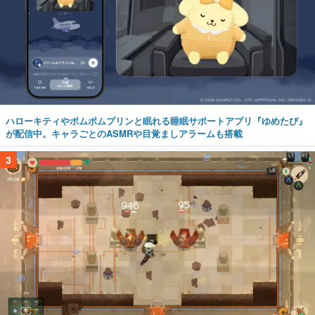
ハローキティやポムポムプリンと眠れる睡眠サポートアプリ『ゆめたび』
が配信中。キャラごとのASMRや目覚ましアラームも搭載
3