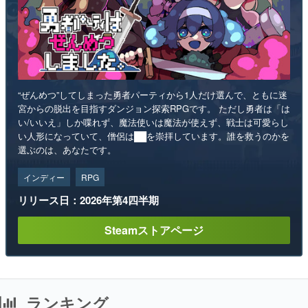
“ぜんめつ”してしまった勇者パーティから1人だけ選んで、ともに迷
宮からの脱出を目指すダンジョン探索RPGです。 ただし勇者は「は
い/いいえ」しか喋れず、魔法使いは魔法が使えず、戦士は可愛らし
い人形になっていて、僧侶は██を崇拝しています。誰を救うのかを
選ぶのは、あなたです。
インディー
RPG
リリース日：2026年第4四半期
Steamストアページ
ランキング