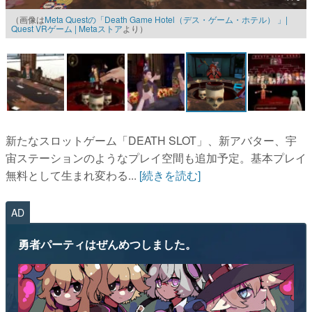
（画像は
Meta Questの「Death Game Hotel（デス・ゲーム・ホテル） 」|
マンガ
Quest VRゲーム | Metaストア
より）
女性向け
アプリレビュー
その他
新たなスロットゲーム「DEATH SLOT」、新アバター、宇
電ファミニコゲーマーとは？
宙ステーションのようなプレイ空間も追加予定。基本プレイ
運営：株式会社マレ
無料として生まれ変わる...
[続きを読む]
AD
勇者パーティはぜんめつしました。