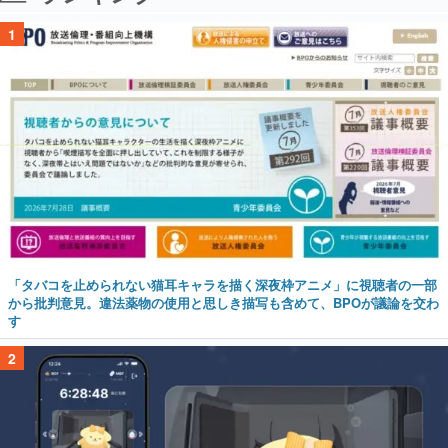
1
「タバコを止められない猫耳キャラを描く深夜枠アニメ」に視聴者の一部
から批判意見。違法薬物の使用と思しき描写も含めて、BPOが議論を交わ
す
2