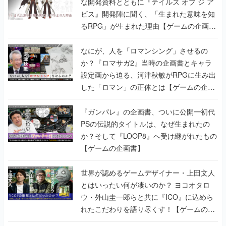
な開発資料とともに『テイルズ オブ ジ ア
ビス』開発陣に聞く、「生まれた意味を知
るRPG」が生まれた理由【ゲームの企画
書】
なにが、人を「ロマンシング」させるの
か？『ロマサガ2』当時の企画書とキャラ
設定画から迫る、河津秋敏がRPGに生み出
した「ロマン」の正体とは【ゲームの企画
書】
『ガンパレ』の企画書、ついに公開━初代
PSの伝説的タイトルは、なぜ生まれたの
か？そして『LOOP8』へ受け継がれたもの
【ゲームの企画書】
世界が認めるゲームデザイナー・上田文人
とはいったい何が凄いのか？ ヨコオタロ
ウ・外山圭一郎らと共に『ICO』に込めら
れたこだわりを語り尽くす！【ゲームの企
画書】