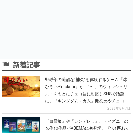
新着記事
野球部の過酷な“補欠”を体験するゲーム『球
ひろいSimulator』が「1件」のウィッシュリ
ストをもとにチェコ語に対応しSNSで話題
に。『キングダム・カム』開発元やチェコの
プロ野球選手から称賛の声
2026年8月7日
『白雪姫』や『シンデレラ』、ディズニーの
名作10作品がABEMAに初登場。『101匹わん