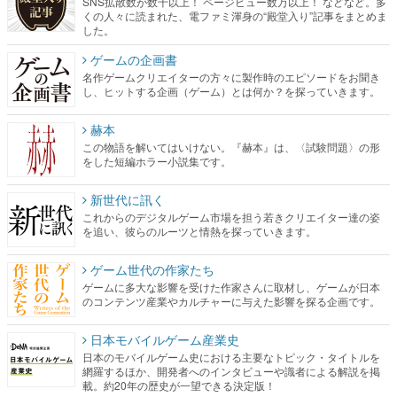
SNS拡散数が数千以上！ ページビュー数万以上！ などなど。多
くの人々に読まれた、電ファミ渾身の“殿堂入り”記事をまとめま
した。
ゲームの企画書
名作ゲームクリエイターの方々に製作時のエピソードをお聞き
し、ヒットする企画（ゲーム）とは何か？を探っていきます。
赫本
この物語を解いてはいけない。『赫本』は、〈試験問題〉の形
をした短編ホラー小説集です。
新世代に訊く
これからのデジタルゲーム市場を担う若きクリエイター達の姿
を追い、彼らのルーツと情熱を探っていきます。
ゲーム世代の作家たち
ゲームに多大な影響を受けた作家さんに取材し、ゲームが日本
のコンテンツ産業やカルチャーに与えた影響を探る企画です。
日本モバイルゲーム産業史
日本のモバイルゲーム史における主要なトピック・タイトルを
網羅するほか、開発者へのインタビューや識者による解説を掲
載。約20年の歴史が一望できる決定版！