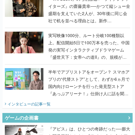
イターズ』の齋藤貴幸──かつて縦シュー全
盛期を支えていた2人が、30年後に同じ会
社で机を並べる理由とは。新作
『TATSUJIN EXTREME』で初タッグを組
んだレジェンド2人に訊く開発秘話
実写映像1000分、ルート分岐100種類以
上。配信開始5日で100万本を売った、中国
発の実写インタラクティブドラマゲーム
『盛世天下：女帝への道II』の、規模が違
うこだわりをプロデューサーに聞いた
半年でアプリストアをオープン？ スマホア
プリの“代替ストア”として、わずか6ヵ月で
国内向けローンチを行った発見型ストア
『あっぷアリーナ！』仕掛け人に話を聞い
てみた
インタビュー
の記事一覧
ゲームの企画書
『アビス』は、ひとつの奇跡だった──膨大