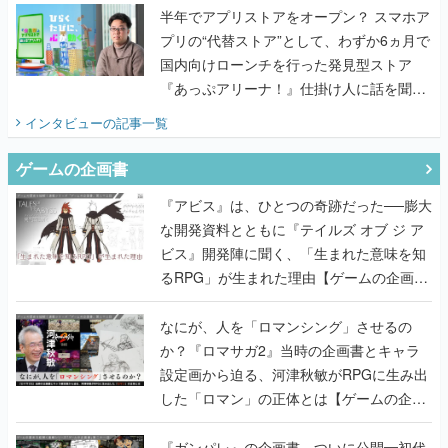
半年でアプリストアをオープン？ スマホア
プリの“代替ストア”として、わずか6ヵ月で
国内向けローンチを行った発見型ストア
『あっぷアリーナ！』仕掛け人に話を聞い
てみた
インタビュー
の記事一覧
ゲームの企画書
『アビス』は、ひとつの奇跡だった──膨大
な開発資料とともに『テイルズ オブ ジ ア
ビス』開発陣に聞く、「生まれた意味を知
るRPG」が生まれた理由【ゲームの企画
書】
なにが、人を「ロマンシング」させるの
か？『ロマサガ2』当時の企画書とキャラ
設定画から迫る、河津秋敏がRPGに生み出
した「ロマン」の正体とは【ゲームの企画
書】
『ガンパレ』の企画書、ついに公開━初代