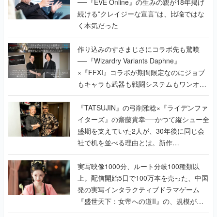
──『EVE Online』の生みの親が18年掲げ
続ける”クレイジーな宣言”は、比喩ではな
く本気だった
作り込みのすさまじさにコラボ先も驚嘆
──『Wizardry Variants Daphne』
×『FFXI』コラボが期間限定なのにジョブ
もキャラも武器も戦闘システムもワンオフ
で作り込まれた理由を両ディレクターに聞
く
『TATSUJIN』の弓削雅稔×『ライデンファ
イターズ』の齋藤貴幸──かつて縦シュー全
盛期を支えていた2人が、30年後に同じ会
社で机を並べる理由とは。新作
『TATSUJIN EXTREME』で初タッグを組
んだレジェンド2人に訊く開発秘話
実写映像1000分、ルート分岐100種類以
上。配信開始5日で100万本を売った、中国
発の実写インタラクティブドラマゲーム
『盛世天下：女帝への道II』の、規模が違
うこだわりをプロデューサーに聞いた