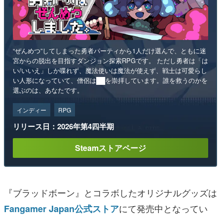
“ぜんめつ”してしまった勇者パーティから1人だけ選んで、ともに迷
宮からの脱出を目指すダンジョン探索RPGです。 ただし勇者は「は
い/いいえ」しか喋れず、魔法使いは魔法が使えず、戦士は可愛らし
い人形になっていて、僧侶は██を崇拝しています。誰を救うのかを
選ぶのは、あなたです。
インディー
RPG
リリース日：2026年第4四半期
Steamストアページ
『ブラッドボーン』とコラボしたオリジナルグッズは
にて発売中となってい
Fangamer Japan公式ストア