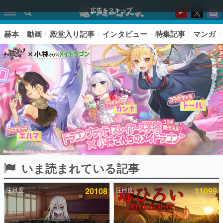
広告をスキップ
赫本
動画
殿堂入り記事
インタビュー
特集記事
マンガ
いま読まれている記事
ピックアップ
注目度
20108
注目度
11099
電ファミのいま読まれている記事ランキング
アプリセール情報