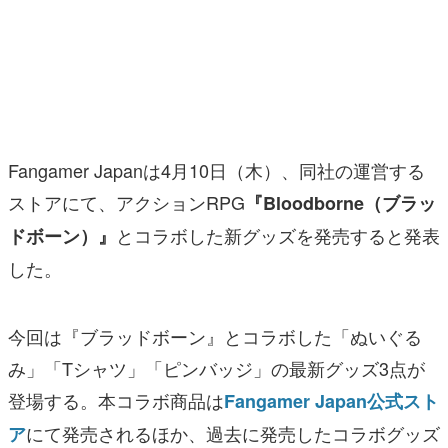
マンガ
女性向け
アプリレビュー
その他
Fangamer Japanは4月10日（木）、同社の運営する
ストアにて、アクションRPG
『Bloodborne（ブラッ
電ファミニコゲーマーとは？
とコラボした新グッズを発売すると発表
ドボーン）』
運営：株式会社マレ
した。
今回は『ブラッドボーン』とコラボした「ぬいぐる
み」「Tシャツ」「ピンバッジ」の最新グッズ3点が
登場する。本コラボ商品は
Fangamer Japan公式スト
にて発売されるほか、過去に発売したコラボグッズ
ア