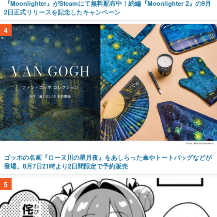
『Moonlighter』がSteamにて無料配布中！続編『Moonlighter 2』の9月
2日正式リリースを記念したキャンペーン
4
ゴッホの名画『ローヌ川の星月夜』をあしらった傘やトートバッグなどが
登場。8月7日21時より2日間限定で予約販売
5