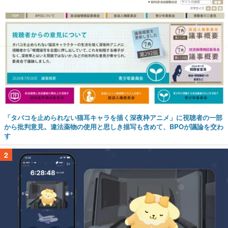
「タバコを止められない猫耳キャラを描く深夜枠アニメ」に視聴者の一部
から批判意見。違法薬物の使用と思しき描写も含めて、BPOが議論を交わ
す
2