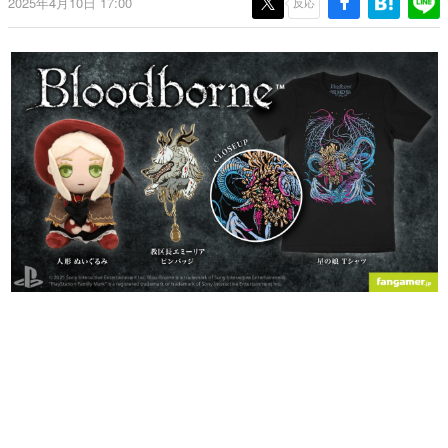
2025年4月10日 17:00
反応
日本のコンテンツ産業やカルチャーに与えた影響を探る企
画です。
日本モバイルゲーム産業史
日本のモバイルゲーム史における主要なトピック・タイト
ルを網羅するほか、開発者へのインタビューや識者による
解説を掲載。約20年の歴史が一望できる決定版！
若ゲのいたり〜ゲームクリエイターの青春〜
『うつヌケ』『ペンと箸』等で知られるマンガ家・田中圭
一先生によるゲーム業界レポートマンガです。
なんでゲームは面白い？
ゲーム開発者・hamatsu氏がゲームの魅力を画面や操作の
具体的な形から解き明かしていく、硬派で骨太な評論連載
です。
ゲームが変えた日本語
「経験値」「裏技」「ラスボス」… ゲームにまつわる言葉
の起源や用法の変遷を、コンピューター文化史研究家・タ
イニーP氏が徹底調査。
カテゴリ
特集記事