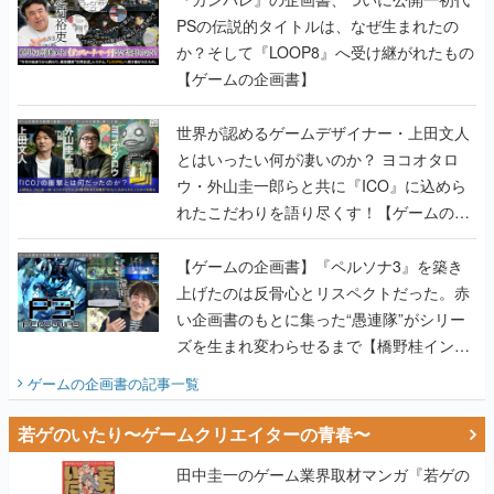
PSの伝説的タイトルは、なぜ生まれたの
か？そして『LOOP8』へ受け継がれたもの
【ゲームの企画書】
世界が認めるゲームデザイナー・上田文人
とはいったい何が凄いのか？ ヨコオタロ
ウ・外山圭一郎らと共に『ICO』に込めら
れたこだわりを語り尽くす！【ゲームの企
画書】
【ゲームの企画書】『ペルソナ3』を築き
上げたのは反骨心とリスペクトだった。赤
い企画書のもとに集った“愚連隊”がシリー
ズを生まれ変わらせるまで【橋野桂インタ
ビュー】
ゲームの企画書
の記事一覧
若ゲのいたり〜ゲームクリエイターの青春〜
田中圭一のゲーム業界取材マンガ『若ゲの