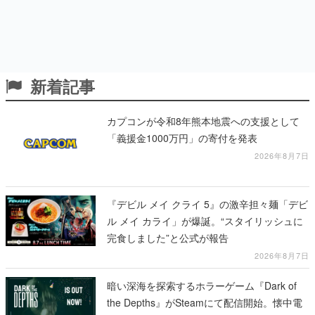
新着記事
カプコンが令和8年熊本地震への支援として
「義援金1000万円」の寄付を発表
2026年8月7日
『デビル メイ クライ 5』の激辛担々麺「デビ
ル メイ カライ」が爆誕。“スタイリッシュに
完食しました”と公式が報告
2026年8月7日
暗い深海を探索するホラーゲーム『Dark of
the Depths』がSteamにて配信開始。懐中電