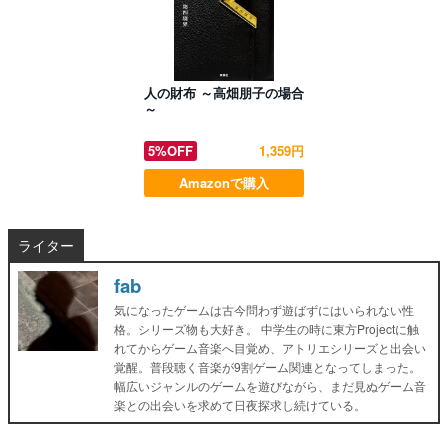
人の財布 ～高畑朋子の場合
～
5%OFF
1,359円
Amazonで購入
ライター
fab
気になったゲームは古今問わず遊ばずにはいられない性
格。シリーズ物も大好き。 中学生の時に東方Projectに触
れてからゲーム音楽へ目覚め、アトリエシリーズと出会い
覚醒。普段聴く音楽が9割ゲーム関連となってしまった。
幅広いジャンルのゲームを遊びながら、まだ見ぬゲーム音
楽との出会いを求めて日夜探求し続けている。