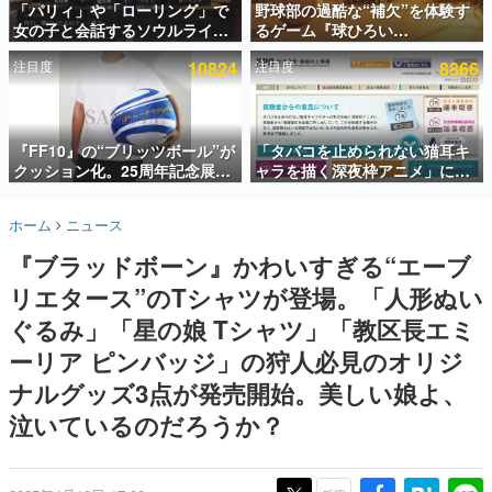
「パリィ」や「ローリング」で
野球部の過酷な“補欠”を体験す
女の子と会話するソウルライク
るゲーム『球ひろい
インタビュー
恋愛ゲーム『小早川さんはソウ
Simulator』が「1件」のウィッ
注目度
10824
注目度
8866
ルライク』無料公開。返事に失
シュリストをもとにチェコ語に
連載・特集一覧
敗すると「YOU DIED」
対応しSNSで話題に。『キング
ダム・カム』開発元やチェコの
殿堂入り記事
プロ野球選手から称賛の声
SNS拡散数が数千以上！ ページビュー数万以上！ などな
『FF10』の“ブリッツボール”が
「タバコを止められない猫耳キ
ど。多くの人々に読まれた、電ファミ渾身の“殿堂入り”記
クッション化。25周年記念展
ャラを描く深夜枠アニメ」に視
事をまとめました。
「FINAL FANTASY X
聴者の一部から批判意見。違法
MUSEUM-幻光の記憶-」のグッ
薬物の使用と思しき描写も含め
ゲームの企画書
ホーム
ニュース
ズ情報が一部公開
て、BPOが議論を交わす
名作ゲームクリエイターの方々に製作時のエピソードをお
聞きし、ヒットする企画（ゲーム）とは何か？を探ってい
『ブラッドボーン』かわいすぎる“エーブ
きます。
リエタース”のTシャツが登場。「人形ぬい
赫本
この物語を解いてはいけない。『赫本』は、〈試験問題〉
ぐるみ」「星の娘 Tシャツ」「教区長エミ
の形をした短編ホラー小説集です。
ーリア ピンバッジ」の狩人必見のオリジ
ナルグッズ3点が発売開始。美しい娘よ、
新世代に訊く
これからのデジタルゲーム市場を担う若きクリエイター達
泣いているのだろうか？
の姿を追い、彼らのルーツと情熱を探っていきます。
ゲーム世代の作家たち
ゲームに多大な影響を受けた作家さんに取材し、ゲームが