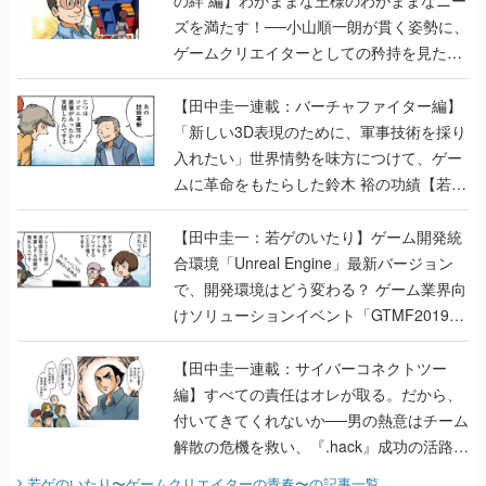
ズを満たす！──小山順一朗が貫く姿勢に、
ゲームクリエイターとしての矜持を見た
【若ゲのいたり最終回】
【田中圭一連載：バーチャファイター編】
「新しい3D表現のために、軍事技術を採り
入れたい」世界情勢を味方につけて、ゲー
ムに革命をもたらした鈴木 裕の功績【若ゲ
のいたり】
【田中圭一：若ゲのいたり】ゲーム開発統
合環境「Unreal Engine」最新バージョン
で、開発環境はどう変わる？ ゲーム業界向
けソリューションイベント「GTMF2019」
に行って、より理解を深めよう【PR】
【田中圭一連載：サイバーコネクトツー
編】すべての責任はオレが取る。だから、
付いてきてくれないか──男の熱意はチーム
解散の危機を救い、『.hack』成功の活路を
開く。業界の快男児・松山 洋に流れる血は
若ゲのいたり〜ゲームクリエイターの青春〜
の記事一覧