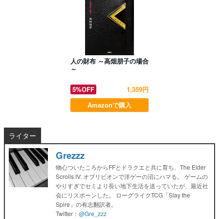
人の財布 ～高畑朋子の場合
～
5%OFF
1,359円
Amazonで購入
ライター
Grezzz
物心ついたころからFFとドラクエと共に育ち、The Elder
Scrolls IV: オブリビオンで洋ゲーの沼にハマる。 ゲームの
やりすぎでセミより長い地下生活を送っていたが、最近社
会にリスポーンした。 ローグライクTCG「Slay the
Spire」の有志翻訳者。
Twitter：
@Gre_zzz