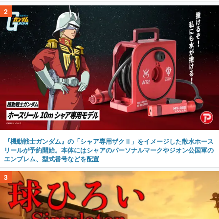
2
『機動戦士ガンダム』の「シャア専用ザクⅡ」をイメージした散水ホース
リールが予約開始。本体にはシャアのパーソナルマークやジオン公国軍の
エンブレム、型式番号などを配置
3