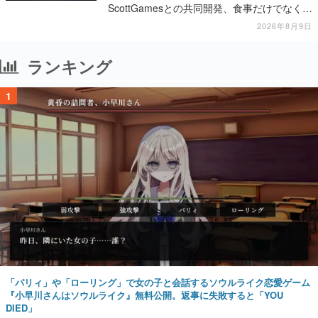
ScottGamesとの共同開発、食事だけでなくス
テージショーや没入型のホラー体験も楽しめ
2026年8月9日
る
ランキング
1
「パリィ」や「ローリング」で女の子と会話するソウルライク恋愛ゲーム
『小早川さんはソウルライク』無料公開。返事に失敗すると「YOU
DIED」