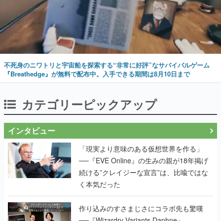
不死身のニワトリと宇宙船を探索する“非常に好評”なサバイバルゲーム
『Breathedge』が無料で配布中。入手できる期間は8月10日まで
カテゴリーピックアップ
インタビュー
「現実より意味のある仮想世界を作る」
──『EVE Online』の生みの親が18年掲げ
続ける”クレイジーな宣言”は、比喩ではな
く本気だった
作り込みのすさまじさにコラボ先も驚嘆
──『Wizardry Variants Daphne』