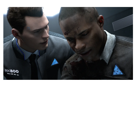
日本のコンテンツ産業やカルチャーに与えた影響を探る企
画です。
日本モバイルゲーム産業史
日本のモバイルゲーム史における主要なトピック・タイト
ルを網羅するほか、開発者へのインタビューや識者による
解説を掲載。約20年の歴史が一望できる決定版！
若ゲのいたり〜ゲームクリエイターの青春〜
『うつヌケ』『ペンと箸』等で知られるマンガ家・田中圭
一先生によるゲーム業界レポートマンガです。
なんでゲームは面白い？
ゲーム開発者・hamatsu氏がゲームの魅力を画面や操作の
具体的な形から解き明かしていく、硬派で骨太な評論連載
です。
ゲームが変えた日本語
「経験値」「裏技」「ラスボス」… ゲームにまつわる言葉
の起源や用法の変遷を、コンピューター文化史研究家・タ
イニーP氏が徹底調査。
カテゴリ
特集記事