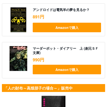
アンドロイドは電気羊の夢を見るか？
891円
Amazonで購入
マーダーボット・ダイアリー 上 (創元ＳＦ
文庫)
990円
Amazonで購入
「人の財布～高畑朋子の場合～」販売中