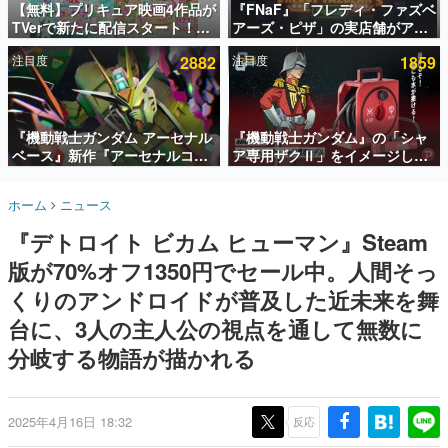
【無料】プリキュア映画4作品が
『FNaF』「フレディ・ファズベ
TVerで新たに配信スタート！な
アーズ・ピザ」の実店舗がアメ
インタビュー
んと2018年～2024年の映画ほぼ
リカの商業施設「American
注目度
2882
注目度
1859
すべてが見放題に、ぶっちゃけ
Dream」に2027年オープン！
連載・特集一覧
ありえないラインナップ
ScottGamesとの共同開発、食
事だけでなくステージショーや
殿堂入り記事
没入型のホラー体験も楽しめる
SNS拡散数が数千以上！ ページビュー数万以上！ などな
『機動戦士ガンダム アーセナル
『機動戦士ガンダム』の「シャ
ど。多くの人々に読まれた、電ファミ渾身の“殿堂入り”記
ベース』新作『アーセナルコマ
ア専用ザクⅡ」をイメージした
事をまとめました。
ンダー』発表！8月28日からオ
散水ホースリールが予約開始。
ープンベータテスト開催、2027
本体にはシャアのパーソナルマ
ゲームの企画書
ホーム
ニュース
年2月下旬に稼働予定
ークやジオン公国軍のエンブレ
名作ゲームクリエイターの方々に製作時のエピソードをお
聞きし、ヒットする企画（ゲーム）とは何か？を探ってい
ム、型式番号などを配置
『デトロイト ビカム ヒューマン』Steam
きます。
版が70%オフ1350円でセール中。人間そっ
赫本
この物語を解いてはいけない。『赫本』は、〈試験問題〉
くりのアンドロイドが普及した近未来を舞
の形をした短編ホラー小説集です。
台に、3人の主人公の視点を通して無数に
分岐する物語が描かれる
新世代に訊く
これからのデジタルゲーム市場を担う若きクリエイター達
の姿を追い、彼らのルーツと情熱を探っていきます。
2025年4月16日 18:32
反応
ゲーム世代の作家たち
ゲームに多大な影響を受けた作家さんに取材し、ゲームが