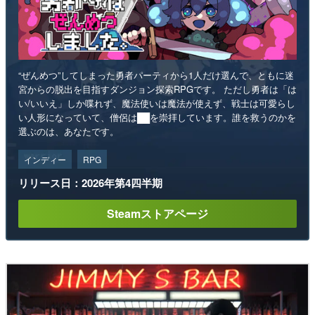
“ぜんめつ”してしまった勇者パーティから1人だけ選んで、ともに迷
宮からの脱出を目指すダンジョン探索RPGです。 ただし勇者は「は
い/いいえ」しか喋れず、魔法使いは魔法が使えず、戦士は可愛らし
い人形になっていて、僧侶は██を崇拝しています。誰を救うのかを
選ぶのは、あなたです。
インディー
RPG
リリース日：2026年第4四半期
Steamストアページ