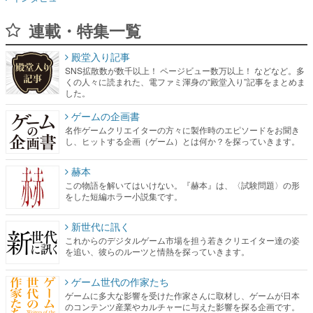
連載・特集一覧
殿堂入り記事
SNS拡散数が数千以上！ ページビュー数万以上！ などなど。多
くの人々に読まれた、電ファミ渾身の“殿堂入り”記事をまとめま
した。
ゲームの企画書
名作ゲームクリエイターの方々に製作時のエピソードをお聞き
し、ヒットする企画（ゲーム）とは何か？を探っていきます。
赫本
この物語を解いてはいけない。『赫本』は、〈試験問題〉の形
をした短編ホラー小説集です。
新世代に訊く
これからのデジタルゲーム市場を担う若きクリエイター達の姿
を追い、彼らのルーツと情熱を探っていきます。
ゲーム世代の作家たち
ゲームに多大な影響を受けた作家さんに取材し、ゲームが日本
のコンテンツ産業やカルチャーに与えた影響を探る企画です。