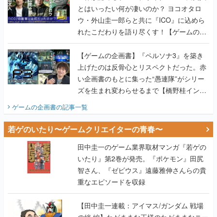
とはいったい何が凄いのか？ ヨコオタロ
ウ・外山圭一郎らと共に『ICO』に込めら
れたこだわりを語り尽くす！【ゲームの企
画書】
【ゲームの企画書】『ペルソナ3』を築き
上げたのは反骨心とリスペクトだった。赤
い企画書のもとに集った“愚連隊”がシリー
ズを生まれ変わらせるまで【橋野桂インタ
ビュー】
ゲームの企画書
の記事一覧
若ゲのいたり〜ゲームクリエイターの青春〜
田中圭一のゲーム業界取材マンガ『若ゲの
いたり』第2巻が発売。『ポケモン』田尻
智さん、『ゼビウス』遠藤雅伸さんらの貴
重なエピソードを収録
【田中圭一連載：アイマス/ガンダム 戦場
の絆 編】わがままな王様のわがままなニー