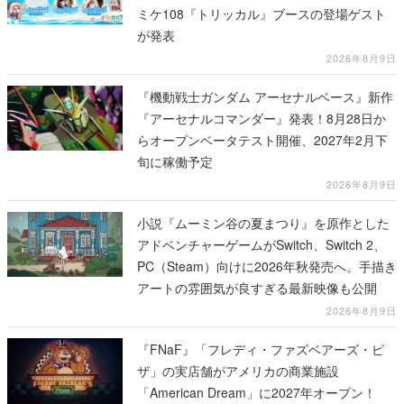
ミケ108『トリッカル』ブースの登場ゲスト
が発表
2026年8月9日
『機動戦士ガンダム アーセナルベース』新作
『アーセナルコマンダー』発表！8月28日か
らオープンベータテスト開催、2027年2月下
旬に稼働予定
2026年8月9日
小説『ムーミン谷の夏まつり』を原作とした
アドベンチャーゲームがSwitch、Switch 2、
PC（Steam）向けに2026年秋発売へ。手描き
アートの雰囲気が良すぎる最新映像も公開
2026年8月9日
『FNaF』「フレディ・ファズベアーズ・ピ
ザ」の実店舗がアメリカの商業施設
「American Dream」に2027年オープン！