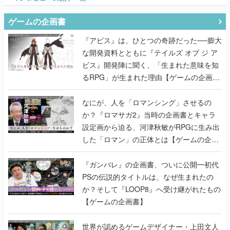
ゲームの企画書
『アビス』は、ひとつの奇跡だった──膨大
な開発資料とともに『テイルズ オブ ジ ア
ビス』開発陣に聞く、「生まれた意味を知
るRPG」が生まれた理由【ゲームの企画
書】
なにが、人を「ロマンシング」させるの
か？『ロマサガ2』当時の企画書とキャラ
設定画から迫る、河津秋敏がRPGに生み出
した「ロマン」の正体とは【ゲームの企画
書】
『ガンパレ』の企画書、ついに公開━初代
PSの伝説的タイトルは、なぜ生まれたの
か？そして『LOOP8』へ受け継がれたもの
【ゲームの企画書】
世界が認めるゲームデザイナー・上田文人