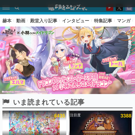
広告をスキップ
赫本
動画
殿堂入り記事
インタビュー
特集記事
マンガ
いま読まれている記事
ピックアップ
注目度
6435
注目度
3388
電ファミのいま読まれている記事ランキング
アプリセール情報