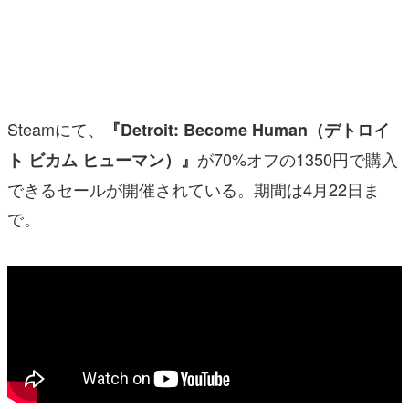
マンガ
女性向け
アプリレビュー
Steamにて、
『Detroit: Become Human（デトロイ
その他
が70%オフの1350円で購入
ト ビカム ヒューマン）』
できるセールが開催されている。期間は4月22日ま
電ファミニコゲーマーとは？
で。
運営：株式会社マレ