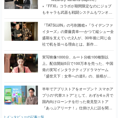
×『FFXI』コラボが期間限定なのにジョブ
もキャラも武器も戦闘システムもワンオフ
で作り込まれた理由を両ディレクターに聞
く
『TATSUJIN』の弓削雅稔×『ライデンファ
イターズ』の齋藤貴幸──かつて縦シュー全
盛期を支えていた2人が、30年後に同じ会
社で机を並べる理由とは。新作
『TATSUJIN EXTREME』で初タッグを組
んだレジェンド2人に訊く開発秘話
実写映像1000分、ルート分岐100種類以
上。配信開始5日で100万本を売った、中国
発の実写インタラクティブドラマゲーム
『盛世天下：女帝への道II』の、規模が違
うこだわりをプロデューサーに聞いた
半年でアプリストアをオープン？ スマホア
プリの“代替ストア”として、わずか6ヵ月で
国内向けローンチを行った発見型ストア
『あっぷアリーナ！』仕掛け人に話を聞い
てみた
インタビュー
の記事一覧