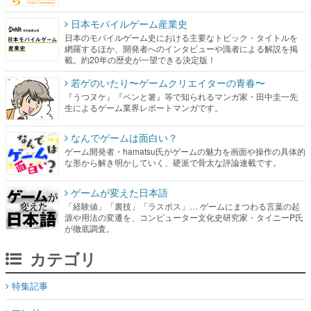
日本モバイルゲーム産業史
日本のモバイルゲーム史における主要なトピック・タイトルを
網羅するほか、開発者へのインタビューや識者による解説を掲
載。約20年の歴史が一望できる決定版！
若ゲのいたり〜ゲームクリエイターの青春〜
『うつヌケ』『ペンと箸』等で知られるマンガ家・田中圭一先
生によるゲーム業界レポートマンガです。
なんでゲームは面白い？
ゲーム開発者・hamatsu氏がゲームの魅力を画面や操作の具体的
な形から解き明かしていく、硬派で骨太な評論連載です。
ゲームが変えた日本語
「経験値」「裏技」「ラスボス」… ゲームにまつわる言葉の起
源や用法の変遷を、コンピューター文化史研究家・タイニーP氏
が徹底調査。
カテゴリ
特集記事