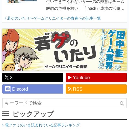
付いてきてくれないか──男の熱意はチーム
解散の危機を救い、『.hack』成功の活路を
開く。業界の快男児・松山 洋に流れる血は
若ゲのいたり〜ゲームクリエイターの青春〜
の記事一覧
『少年ジャンプ』色だった【若ゲのいた
り】
X
Youtube
Discord
RSS
ピックアップ
電ファミのいま読まれている記事ランキング