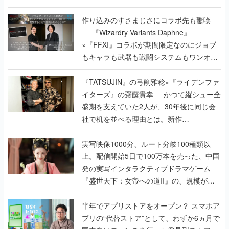
作り込みのすさまじさにコラボ先も驚嘆
──『Wizardry Variants Daphne』
×『FFXI』コラボが期間限定なのにジョブ
もキャラも武器も戦闘システムもワンオフ
で作り込まれた理由を両ディレクターに聞
く
『TATSUJIN』の弓削雅稔×『ライデンファ
イターズ』の齋藤貴幸──かつて縦シュー全
盛期を支えていた2人が、30年後に同じ会
社で机を並べる理由とは。新作
『TATSUJIN EXTREME』で初タッグを組
んだレジェンド2人に訊く開発秘話
実写映像1000分、ルート分岐100種類以
上。配信開始5日で100万本を売った、中国
発の実写インタラクティブドラマゲーム
『盛世天下：女帝への道II』の、規模が違
うこだわりをプロデューサーに聞いた
半年でアプリストアをオープン？ スマホア
プリの“代替ストア”として、わずか6ヵ月で