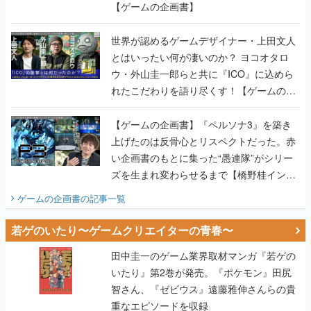
【ゲームの企画書】
世界が認めるゲームデザイナー・上田文人
とはいったい何が凄いのか？ ヨコオタロ
ウ・外山圭一郎らと共に『ICO』に込めら
れたこだわりを語り尽くす！【ゲームの企
画書】
【ゲームの企画書】『ペルソナ3』を築き
上げたのは反骨心とリスペクトだった。赤
い企画書のもとに集った“愚連隊”がシリー
ズを生まれ変わらせるまで【橋野桂インタ
ビュー】
ゲームの企画書
の記事一覧
若ゲのいたり〜ゲームクリエイターの青春〜
田中圭一のゲーム業界取材マンガ『若ゲの
いたり』第2巻が発売。『ポケモン』田尻
智さん、『ゼビウス』遠藤雅伸さんらの貴
重なエピソードを収録