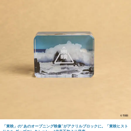
「東映」の“あのオープニング映像”がアクリルブロックに。「東映ヒスト