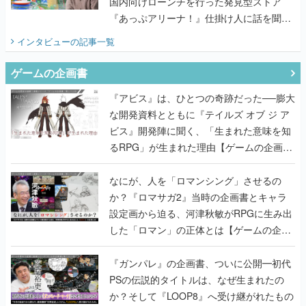
国内向けローンチを行った発見型ストア
『あっぷアリーナ！』仕掛け人に話を聞い
てみた
インタビュー
の記事一覧
ゲームの企画書
『アビス』は、ひとつの奇跡だった──膨大
な開発資料とともに『テイルズ オブ ジ ア
ビス』開発陣に聞く、「生まれた意味を知
るRPG」が生まれた理由【ゲームの企画
書】
なにが、人を「ロマンシング」させるの
か？『ロマサガ2』当時の企画書とキャラ
設定画から迫る、河津秋敏がRPGに生み出
した「ロマン」の正体とは【ゲームの企画
書】
『ガンパレ』の企画書、ついに公開━初代
PSの伝説的タイトルは、なぜ生まれたの
か？そして『LOOP8』へ受け継がれたもの