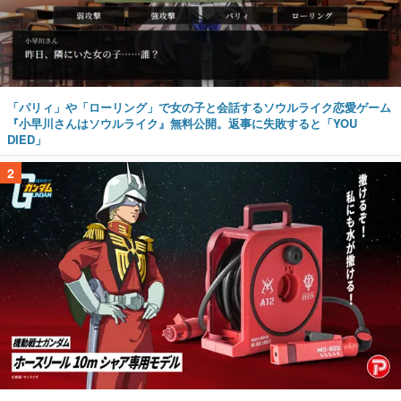
「パリィ」や「ローリング」で女の子と会話するソウルライク恋愛ゲーム
『小早川さんはソウルライク』無料公開。返事に失敗すると「YOU
DIED」
2