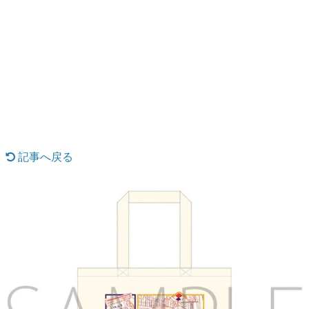
日本のコンテンツ産業やカルチャーに与えた影響を探る企
画です。
日本モバイルゲーム産業史
日本のモバイルゲーム史における主要なトピック・タイト
ルを網羅するほか、開発者へのインタビューや識者による
解説を掲載。約20年の歴史が一望できる決定版！
若ゲのいたり〜ゲームクリエイターの青春〜
『うつヌケ』『ペンと箸』等で知られるマンガ家・田中圭
一先生によるゲーム業界レポートマンガです。
記事へ戻る
なんでゲームは面白い？
ゲーム開発者・hamatsu氏がゲームの魅力を画面や操作の
具体的な形から解き明かしていく、硬派で骨太な評論連載
です。
ゲームが変えた日本語
「経験値」「裏技」「ラスボス」… ゲームにまつわる言葉
の起源や用法の変遷を、コンピューター文化史研究家・タ
イニーP氏が徹底調査。
カテゴリ
特集記事