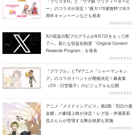
『プリコネR』と『ウマ娘 プリティーダービ
ー』のコラボが決定！“最大170連無料”の8.5
周年キャンペーンなども発表
2026年8月8日
Xの収益分配プログラムが9月7日をもって終
了へ。新たな収益化制度「Original Content
Rewards Program」を発表
2026年8月8日
『グラブル』とTVアニメ『シャーマンキン
グ』のコラボイベントが開催決定！麻倉葉
（CV：日笠陽子）のビジュアルも公開
2026年8月8日
アニメ『メイドインアビス』第2期「烈日の黄
金郷」の劇場上映が決定！レグ役・伊瀬茉莉
也さんらが登壇する舞台挨拶も実施
2026年8月8日