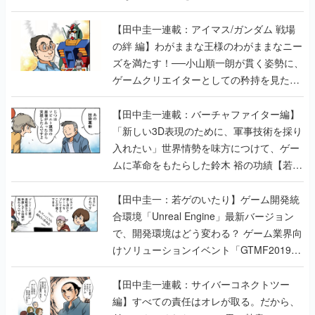
【田中圭一連載：アイマス/ガンダム 戦場
の絆 編】わがままな王様のわがままなニー
ズを満たす！──小山順一朗が貫く姿勢に、
ゲームクリエイターとしての矜持を見た
【若ゲのいたり最終回】
【田中圭一連載：バーチャファイター編】
「新しい3D表現のために、軍事技術を採り
入れたい」世界情勢を味方につけて、ゲー
ムに革命をもたらした鈴木 裕の功績【若ゲ
のいたり】
【田中圭一：若ゲのいたり】ゲーム開発統
合環境「Unreal Engine」最新バージョン
で、開発環境はどう変わる？ ゲーム業界向
けソリューションイベント「GTMF2019」
に行って、より理解を深めよう【PR】
【田中圭一連載：サイバーコネクトツー
編】すべての責任はオレが取る。だから、