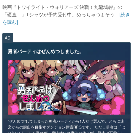
映画『トワイライト・ウォリアーズ 決戦！九龍城砦』の
「硬直！」Tシャツが予約受付中。めっちゃつよそう...
[続き
を読む]
AD
勇者パーティはぜんめつしました。
“ぜんめつ”してしまった勇者パーティから1人だけ選んで、ともに迷
宮からの脱出を目指すダンジョン探索RPGです。 ただし勇者は「は
い/いいえ」しか喋れず、魔法使いは魔法が使えず、戦士は可愛らし