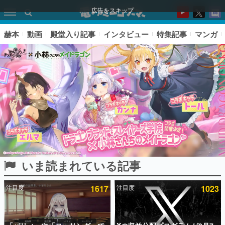
広告をスキップ
赫本
動画
殿堂入り記事
インタビュー
特集記事
マンガ
いま読まれている記事
ピックアップ
注目度
1617
注目度
1023
電ファミのいま読まれている記事ランキング
アプリセール情報