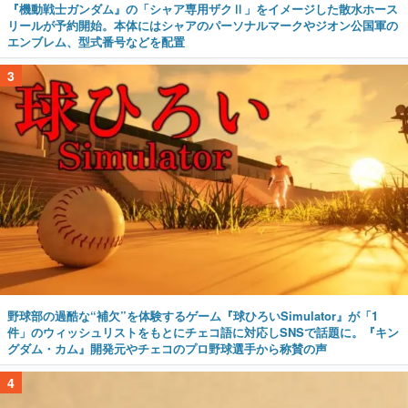
『機動戦士ガンダム』の「シャア専用ザクⅡ」をイメージした散水ホース
リールが予約開始。本体にはシャアのパーソナルマークやジオン公国軍の
エンブレム、型式番号などを配置
3
野球部の過酷な“補欠”を体験するゲーム『球ひろいSimulator』が「1
件」のウィッシュリストをもとにチェコ語に対応しSNSで話題に。『キン
グダム・カム』開発元やチェコのプロ野球選手から称賛の声
4