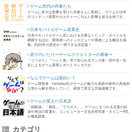
ゲーム世代の作家たち
ゲームに多大な影響を受けた作家さんに取材し、ゲームが日本
のコンテンツ産業やカルチャーに与えた影響を探る企画です。
日本モバイルゲーム産業史
日本のモバイルゲーム史における主要なトピック・タイトルを
網羅するほか、開発者へのインタビューや識者による解説を掲
載。約20年の歴史が一望できる決定版！
若ゲのいたり〜ゲームクリエイターの青春〜
『うつヌケ』『ペンと箸』等で知られるマンガ家・田中圭一先
生によるゲーム業界レポートマンガです。
なんでゲームは面白い？
ゲーム開発者・hamatsu氏がゲームの魅力を画面や操作の具体的
な形から解き明かしていく、硬派で骨太な評論連載です。
ゲームが変えた日本語
「経験値」「裏技」「ラスボス」… ゲームにまつわる言葉の起
源や用法の変遷を、コンピューター文化史研究家・タイニーP氏
が徹底調査。
カテゴリ