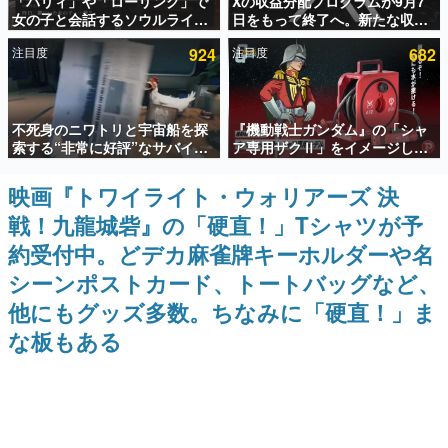
「パリィ」や「ローリング」で
Xの収益分配プログラムが9月7
女の子と会話するソウルライク
日をもって終了へ。新たな収益
インタビュー
恋愛ゲーム『小早川さんはソウ
化制度「Original Content
注目度
924
注目度
682
ルライク』無料公開。返事に失
Rewards Program」を発表
連載・特集一覧
敗すると「YOU DIED」
殿堂入り記事
不死身のニワトリと宇宙船を探
『機動戦士ガンダム』の「シャ
SNS拡散数が数千以上！ ページビュー数万以上！ などな
ど。多くの人々に読まれた、電ファミ渾身の“殿堂入り”記
索する“非常に好評”なサバイバ
ア専用ザクⅡ」をイメージした
事をまとめました。
ルゲーム『Breathedge』が無
散水ホースリールが予約開始。
料で配布中。入手できる期間は8
本体にはシャアのパーソナルマ
映画『トワイライト・ウォリアーズ 決
ゲームの企画書
月10日まで
ークやジオン公国軍のエンブレ
名作ゲームクリエイターの方々に製作時のエピソードをお
戦！九龍城砦』の「硬直！」Tシャツが予
ム、型式番号などを配置
聞きし、ヒットする企画（ゲーム）とは何か？を探ってい
きます。
約受付中。どデカ麻雀牌キーホルダーや名
赫本
シーンポストカード、トートバッグなど、
この物語を解いてはいけない。『赫本』は、〈試験問題〉
他にもグッズ多数。ちなみに「硬直！」ま
の形をした短編ホラー小説集です。
な板もある
新世代に訊く
これからのデジタルゲーム市場を担う若きクリエイター達
の姿を追い、彼らのルーツと情熱を探っていきます。
ゲーム世代の作家たち
ゲームに多大な影響を受けた作家さんに取材し、ゲームが