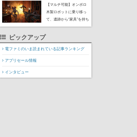
や大きな貝も
【マルチ可能】オンボロ
木製ロボットに乗り移っ
て、遺跡から“家具”を持ち
帰るホラーアクションゲ
ーム『GRAIN ROT』が本
ピックアップ
日8月8日Steamにて発
売。迫る“腐敗”から逃げ延
電ファミのいま読まれている記事ランキング
び、持ち帰った家具で基
アプリセール情報
地を再建
インタビュー