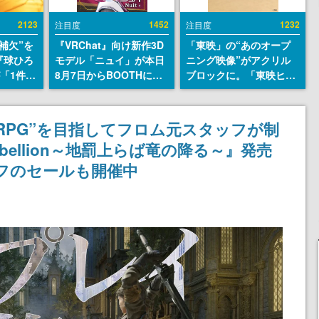
2123
1452
1232
注目度
注目度
補欠”を
『VRChat』向け新作3D
「東映」の“あのオープ
『球ひろ
モデル「ニュイ」が本日
ニング映像”がアクリル
』が「1件」
8月7日からBOOTHにて
ブロックに。「東映ヒス
ストをも
発売。瞳に光る星や感情
トリカル グッズコレクシ
対応し
豊かな表情が、小悪魔か
ョン」が8月下旬より発
『キング
わいい
売
RPG”を目指してフロム元スタッフが制
発元やチ
Rebellion～地罰上らば竜の降る～』発売
選手から
オフのセールも開催中