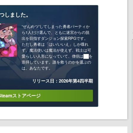
つしました。
“ぜんめつ”してしまった勇者パーティか
ら1人だけ選んで、ともに迷宮からの脱
出を目指すダンジョン探索RPGです。
ただし勇者は「はい/いいえ」しか喋れ
ず、魔法使いは魔法が使えず、戦士は可
愛らしい人形になっていて、僧侶は██を
崇拝しています。誰を救うのかを選ぶの
は、あなたです。
リリース日：2026年第4四半期
Steamストアページ