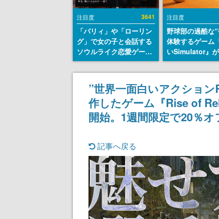
3641
注目度
注目度
「パリィ」や「ローリン
野球部の過酷な“
グ」で女の子と会話する
体験するゲーム
ソウルライク恋愛ゲーム
いSimulator
『小早川さんはソウルラ
のウィッシュリ
イク』無料公開。返事に
とにチェコ語に
失敗すると「YOU
SNSで話題に。
”世界一面白いアクション
DIED」
ダム・カム』開
作したゲーム『Rise of 
ェコのプロ野球
称賛の声
開始。1週間限定で20％
記事へ戻る