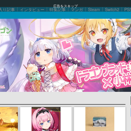
広告をスキップ
入り記事
インタビュー
特集記事
マンガ
Steam
Switch2
PS