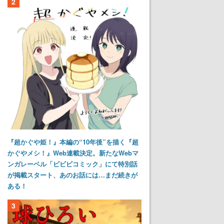
2
『超かぐや姫！』本編の“10年後”を描く『超
かぐやメシ！』Web連載決定。新たなWebマ
ンガレーベル「ビビビコミック」にて特別話
が掲載スタート、あのお話には…まだ続きが
ある！
3