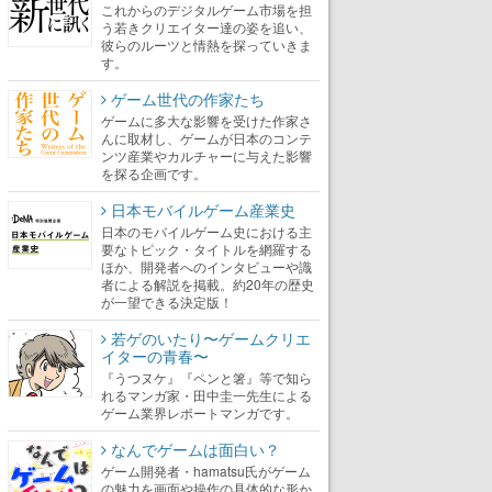
これからのデジタルゲーム市場を担
う若きクリエイター達の姿を追い、
彼らのルーツと情熱を探っていきま
す。
ゲーム世代の作家たち
ゲームに多大な影響を受けた作家さ
んに取材し、ゲームが日本のコンテ
ンツ産業やカルチャーに与えた影響
を探る企画です。
日本モバイルゲーム産業史
日本のモバイルゲーム史における主
要なトピック・タイトルを網羅する
ほか、開発者へのインタビューや識
者による解説を掲載。約20年の歴史
が一望できる決定版！
若ゲのいたり〜ゲームクリエ
イターの青春〜
『うつヌケ』『ペンと箸』等で知ら
れるマンガ家・田中圭一先生による
ゲーム業界レポートマンガです。
なんでゲームは面白い？
ゲーム開発者・hamatsu氏がゲーム
の魅力を画面や操作の具体的な形か