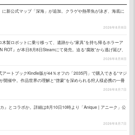
』に新公式マップ「深海」が追加。クラゲや熱帯魚が泳ぎ、海底に
2026年8月8日
ロ木製ロボットに乗り移って、遺跡から“家具”を持ち帰るホラーア
N ROT』が本日8月8日Steamにて発売。迫る“腐敗”から逃げ延び、
を再建
2026年8月8日
ートブックKindle版が44％オフの「2035円」で購入できる“マジ
が開催中。作品世界の理解と“啓蒙”を深められる狩人様必携の一冊
2026年8月7日
カ』とコラボか。詳細は8月10日10時より「Anique | アニーク」公
2026年8月7日