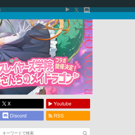
5
X
Youtube
Discord
RSS