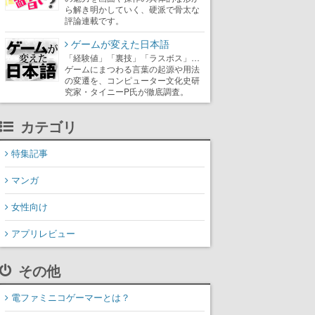
ら解き明かしていく、硬派で骨太な
評論連載です。
ゲームが変えた日本語
「経験値」「裏技」「ラスボス」…
ゲームにまつわる言葉の起源や用法
の変遷を、コンピューター文化史研
究家・タイニーP氏が徹底調査。
カテゴリ
特集記事
マンガ
女性向け
アプリレビュー
その他
電ファミニコゲーマーとは？