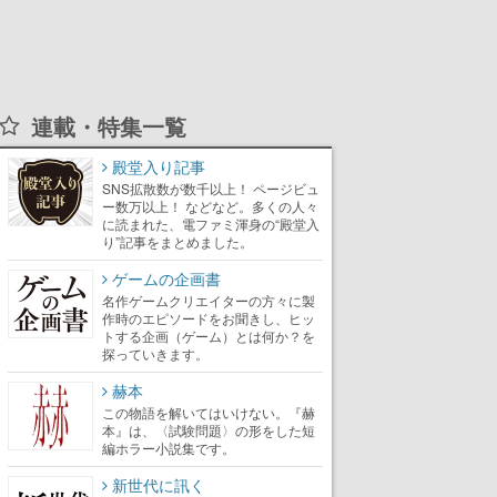
連載・特集一覧
殿堂入り記事
SNS拡散数が数千以上！ ページビュ
ー数万以上！ などなど。多くの人々
に読まれた、電ファミ渾身の“殿堂入
り”記事をまとめました。
ゲームの企画書
名作ゲームクリエイターの方々に製
作時のエピソードをお聞きし、ヒッ
トする企画（ゲーム）とは何か？を
探っていきます。
赫本
この物語を解いてはいけない。『赫
本』は、〈試験問題〉の形をした短
編ホラー小説集です。
新世代に訊く