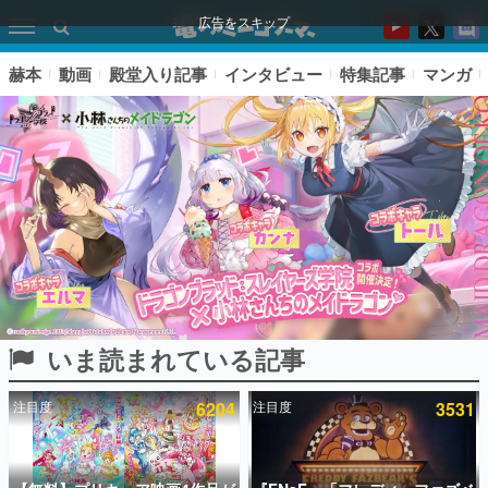
広告をスキップ
赫本
動画
殿堂入り記事
インタビュー
特集記事
マンガ
いま読まれている記事
ピックアップ
注目度
6204
注目度
3531
電ファミのいま読まれている記事ランキング
アプリセール情報