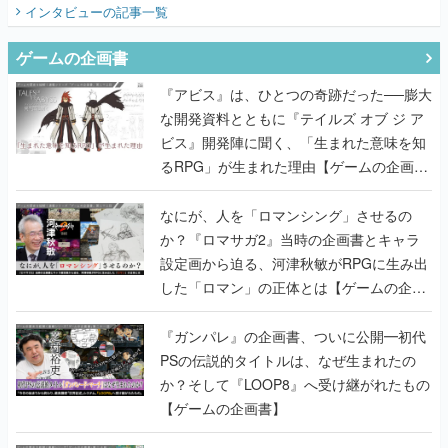
てみた
インタビュー
の記事一覧
ゲームの企画書
『アビス』は、ひとつの奇跡だった──膨大
な開発資料とともに『テイルズ オブ ジ ア
ビス』開発陣に聞く、「生まれた意味を知
るRPG」が生まれた理由【ゲームの企画
書】
なにが、人を「ロマンシング」させるの
か？『ロマサガ2』当時の企画書とキャラ
設定画から迫る、河津秋敏がRPGに生み出
した「ロマン」の正体とは【ゲームの企画
書】
『ガンパレ』の企画書、ついに公開━初代
PSの伝説的タイトルは、なぜ生まれたの
か？そして『LOOP8』へ受け継がれたもの
【ゲームの企画書】