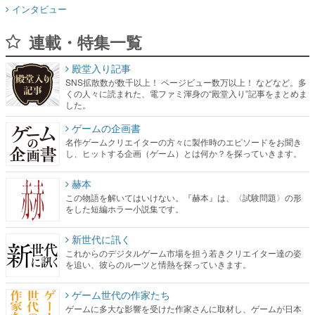
インタビュー
連載・特集一覧
殿堂入り記事
SNS拡散数が数千以上！ ページビュー数万以上！ などなど。多
くの人々に読まれた、電ファミ渾身の“殿堂入り”記事をまとめま
した。
ゲームの企画書
名作ゲームクリエイターの方々に製作時のエピソードをお聞き
し、ヒットする企画（ゲーム）とは何か？を探っていきます。
赫本
この物語を解いてはいけない。『赫本』は、〈試験問題〉の形
をした短編ホラー小説集です。
新世代に訊く
これからのデジタルゲーム市場を担う若きクリエイター達の姿
を追い、彼らのルーツと情熱を探っていきます。
ゲーム世代の作家たち
ゲームに多大な影響を受けた作家さんに取材し、ゲームが日本