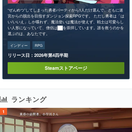
“ぜんめつ”してしまった勇者パーティから1人だけ選んで、ともに迷
宮からの脱出を目指すダンジョン探索RPGです。 ただし勇者は「は
い/いいえ」しか喋れず、魔法使いは魔法が使えず、戦士は可愛らし
い人形になっていて、僧侶は██を崇拝しています。誰を救うのかを
選ぶのは、あなたです。
インディー
RPG
リリース日：2026年第4四半期
Steamストアページ
ランキング
1