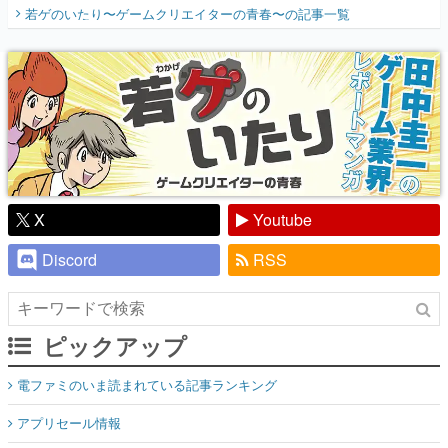
開く。業界の快男児・松山 洋に流れる血は
若ゲのいたり〜ゲームクリエイターの青春〜
の記事一覧
『少年ジャンプ』色だった【若ゲのいた
り】
X
Youtube
Discord
RSS
ピックアップ
電ファミのいま読まれている記事ランキング
アプリセール情報