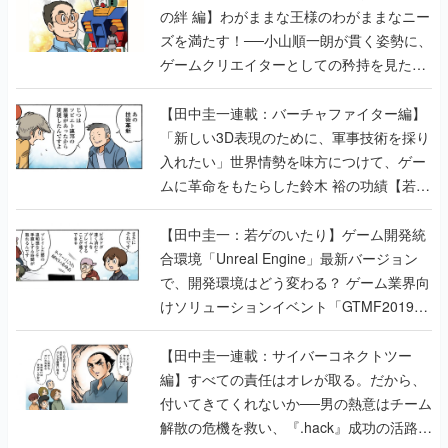
の絆 編】わがままな王様のわがままなニー
ズを満たす！──小山順一朗が貫く姿勢に、
ゲームクリエイターとしての矜持を見た
【若ゲのいたり最終回】
【田中圭一連載：バーチャファイター編】
「新しい3D表現のために、軍事技術を採り
入れたい」世界情勢を味方につけて、ゲー
ムに革命をもたらした鈴木 裕の功績【若ゲ
のいたり】
【田中圭一：若ゲのいたり】ゲーム開発統
合環境「Unreal Engine」最新バージョン
で、開発環境はどう変わる？ ゲーム業界向
けソリューションイベント「GTMF2019」
に行って、より理解を深めよう【PR】
【田中圭一連載：サイバーコネクトツー
編】すべての責任はオレが取る。だから、
付いてきてくれないか──男の熱意はチーム
解散の危機を救い、『.hack』成功の活路を