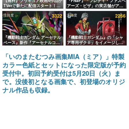
【無料】プリキュア映画4作品が
『FNaF』「フレディ・ファズベ
TVerで新たに配信スタート！な
アーズ・ピザ」の実店舗がアメ
インタビュー
んと2018年～2024年の映画ほぼ
リカの商業施設「American
注目度
3322
注目度
2266
すべてが見放題に、ぶっちゃけ
Dream」に2027年オープン！
連載・特集一覧
ありえないラインナップ
ScottGamesとの共同開発、食
事だけでなくステージショーや
没入型のホラー体験も楽しめる
殿堂入り記事
『機動戦士ガンダム アーセナル
『機動戦士ガンダム』の「シャ
SNS拡散数が数千以上！ ページビュー数万以上！ などな
ど。多くの人々に読まれた、電ファミ渾身の“殿堂入り”記
ベース』新作『アーセナルコマ
ア専用ザクⅡ」をイメージした
事をまとめました。
ンダー』発表！8月28日からオ
散水ホースリールが予約開始。
ープンベータテスト開催、2027
本体にはシャアのパーソナルマ
「いのまたむつみ画集MIA（ミア）」特製
ゲームの企画書
年2月下旬に稼働予定
ークやジオン公国軍のエンブレ
名作ゲームクリエイターの方々に製作時のエピソードをお
カラー色紙とセットになった限定版が予約
ム、型式番号などを配置
聞きし、ヒットする企画（ゲーム）とは何か？を探ってい
きます。
受付中。初回予約受付は5月20日（火）ま
赫本
で。没後初となる画集で、初登場のオリジ
この物語を解いてはいけない。『赫本』は、〈試験問題〉
ナル作品も収録。
の形をした短編ホラー小説集です。
新世代に訊く
これからのデジタルゲーム市場を担う若きクリエイター達
の姿を追い、彼らのルーツと情熱を探っていきます。
ゲーム世代の作家たち
ゲームに多大な影響を受けた作家さんに取材し、ゲームが