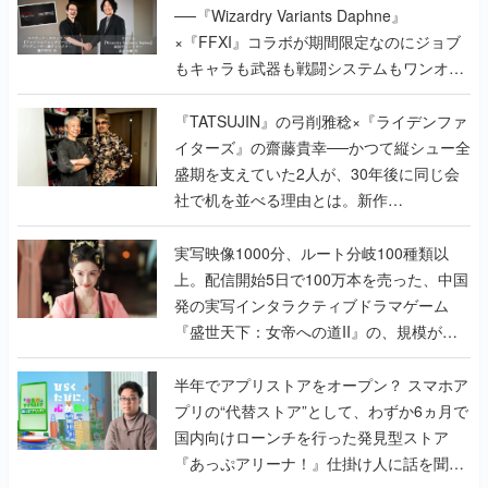
──『Wizardry Variants Daphne』
×『FFXI』コラボが期間限定なのにジョブ
もキャラも武器も戦闘システムもワンオフ
で作り込まれた理由を両ディレクターに聞
く
『TATSUJIN』の弓削雅稔×『ライデンファ
イターズ』の齋藤貴幸──かつて縦シュー全
盛期を支えていた2人が、30年後に同じ会
社で机を並べる理由とは。新作
『TATSUJIN EXTREME』で初タッグを組
んだレジェンド2人に訊く開発秘話
実写映像1000分、ルート分岐100種類以
上。配信開始5日で100万本を売った、中国
発の実写インタラクティブドラマゲーム
『盛世天下：女帝への道II』の、規模が違
うこだわりをプロデューサーに聞いた
半年でアプリストアをオープン？ スマホア
プリの“代替ストア”として、わずか6ヵ月で
国内向けローンチを行った発見型ストア
『あっぷアリーナ！』仕掛け人に話を聞い