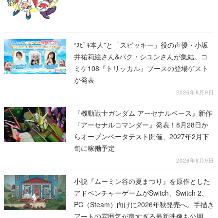
“ｽﾋﾟｷ本人”と「スピッキー」役の声優・小坂
井祐莉絵さん&パク・シユンさんが集結。コ
ミケ108『トリッカル』ブースの登場ゲスト
が発表
2026年8月9日
『機動戦士ガンダム アーセナルベース』新作
『アーセナルコマンダー』発表！8月28日か
らオープンベータテスト開催、2027年2月下
旬に稼働予定
2026年8月9日
小説『ムーミン谷の夏まつり』を原作とした
アドベンチャーゲームがSwitch、Switch 2、
PC（Steam）向けに2026年秋発売へ。手描き
アートの雰囲気が良すぎる最新映像も公開