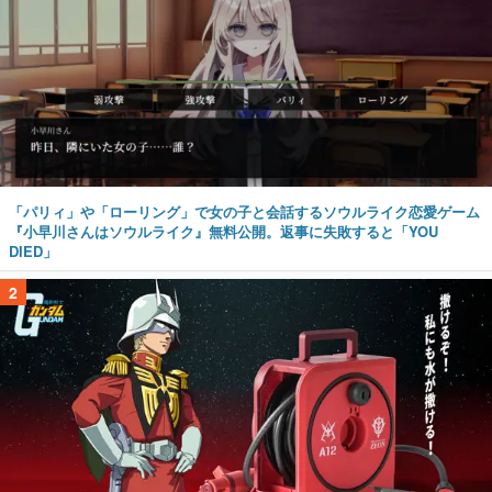
「パリィ」や「ローリング」で女の子と会話するソウルライク恋愛ゲーム
『小早川さんはソウルライク』無料公開。返事に失敗すると「YOU
DIED」
2