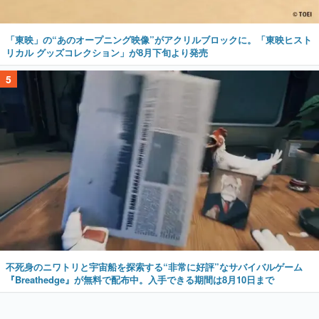
「東映」の“あのオープニング映像”がアクリルブロックに。「東映ヒスト
リカル グッズコレクション」が8月下旬より発売
5
不死身のニワトリと宇宙船を探索する“非常に好評”なサバイバルゲーム
『Breathedge』が無料で配布中。入手できる期間は8月10日まで