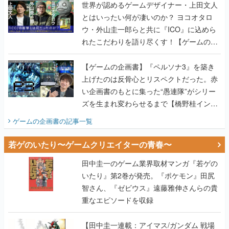
世界が認めるゲームデザイナー・上田文人
とはいったい何が凄いのか？ ヨコオタロ
ウ・外山圭一郎らと共に『ICO』に込めら
れたこだわりを語り尽くす！【ゲームの企
画書】
【ゲームの企画書】『ペルソナ3』を築き
上げたのは反骨心とリスペクトだった。赤
い企画書のもとに集った“愚連隊”がシリー
ズを生まれ変わらせるまで【橋野桂インタ
ビュー】
ゲームの企画書
の記事一覧
若ゲのいたり〜ゲームクリエイターの青春〜
田中圭一のゲーム業界取材マンガ『若ゲの
いたり』第2巻が発売。『ポケモン』田尻
智さん、『ゼビウス』遠藤雅伸さんらの貴
重なエピソードを収録
【田中圭一連載：アイマス/ガンダム 戦場