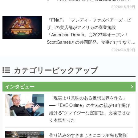
2026年8月9日
『FNaF』「フレディ・ファズベアーズ・ピ
ザ」の実店舗がアメリカの商業施設
「American Dream」に2027年オープン！
ScottGamesとの共同開発、食事だけでなくス
テージショーや没入型のホラー体験も楽しめ
2026年8月9日
る
カテゴリーピックアップ
インタビュー
「現実より意味のある仮想世界を作る」
──『EVE Online』の生みの親が18年掲げ
続ける”クレイジーな宣言”は、比喩ではな
く本気だった
作り込みのすさまじさにコラボ先も驚嘆