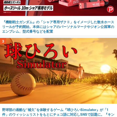
『機動戦士ガンダム』の「シャア専用ザクⅡ」をイメージした散水ホース
リールが予約開始。本体にはシャアのパーソナルマークやジオン公国軍の
エンブレム、型式番号などを配置
3
野球部の過酷な“補欠”を体験するゲーム『球ひろいSimulator』が「1
件」のウィッシュリストをもとにチェコ語に対応しSNSで話題に。『キン