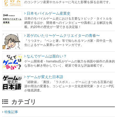
のコンテンツ産業やカルチャーに与えた影響を探る企画です。
日本モバイルゲーム産業史
日本のモバイルゲーム史における主要なトピック・タイトルを
網羅するほか、開発者へのインタビューや識者による解説を掲
載。約20年の歴史が一望できる決定版！
若ゲのいたり〜ゲームクリエイターの青春〜
『うつヌケ』『ペンと箸』等で知られるマンガ家・田中圭一先
生によるゲーム業界レポートマンガです。
なんでゲームは面白い？
ゲーム開発者・hamatsu氏がゲームの魅力を画面や操作の具体的
な形から解き明かしていく、硬派で骨太な評論連載です。
ゲームが変えた日本語
「経験値」「裏技」「ラスボス」… ゲームにまつわる言葉の起
源や用法の変遷を、コンピューター文化史研究家・タイニーP氏
が徹底調査。
カテゴリ
特集記事