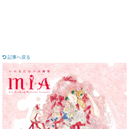
日本のコンテンツ産業やカルチャーに与えた影響を探る企
画です。
日本モバイルゲーム産業史
日本のモバイルゲーム史における主要なトピック・タイト
ルを網羅するほか、開発者へのインタビューや識者による
解説を掲載。約20年の歴史が一望できる決定版！
若ゲのいたり〜ゲームクリエイターの青春〜
『うつヌケ』『ペンと箸』等で知られるマンガ家・田中圭
一先生によるゲーム業界レポートマンガです。
記事へ戻る
なんでゲームは面白い？
ゲーム開発者・hamatsu氏がゲームの魅力を画面や操作の
具体的な形から解き明かしていく、硬派で骨太な評論連載
です。
ゲームが変えた日本語
「経験値」「裏技」「ラスボス」… ゲームにまつわる言葉
の起源や用法の変遷を、コンピューター文化史研究家・タ
イニーP氏が徹底調査。
カテゴリ
特集記事