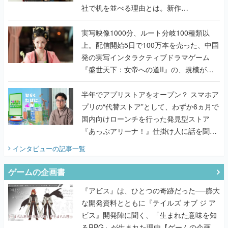
社で机を並べる理由とは。新作
『TATSUJIN EXTREME』で初タッグを組
んだレジェンド2人に訊く開発秘話
実写映像1000分、ルート分岐100種類以
上。配信開始5日で100万本を売った、中国
発の実写インタラクティブドラマゲーム
『盛世天下：女帝への道II』の、規模が違
うこだわりをプロデューサーに聞いた
半年でアプリストアをオープン？ スマホア
プリの“代替ストア”として、わずか6ヵ月で
国内向けローンチを行った発見型ストア
『あっぷアリーナ！』仕掛け人に話を聞い
てみた
インタビュー
の記事一覧
ゲームの企画書
『アビス』は、ひとつの奇跡だった──膨大
な開発資料とともに『テイルズ オブ ジ ア
ビス』開発陣に聞く、「生まれた意味を知
るRPG」が生まれた理由【ゲームの企画