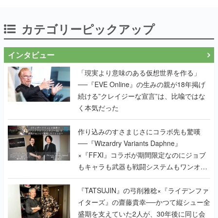
る
カテゴリーピックアップ
インタビュー
「現実より意味のある仮想世界を作る」
──『EVE Online』の生みの親が18年掲げ
続ける”クレイジーな宣言”は、比喩ではな
く本気だった
作り込みのすさまじさにコラボ先も驚嘆
──『Wizardry Variants Daphne』
×『FFXI』コラボが期間限定なのにジョブ
もキャラも武器も戦闘システムもワンオフ
で作り込まれた理由を両ディレクターに聞
く
『TATSUJIN』の弓削雅稔×『ライデンファ
イターズ』の齋藤貴幸──かつて縦シュー全
盛期を支えていた2人が、30年後に同じ会