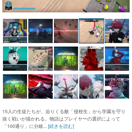
4 / 15
マンガ
女性向け
アプリレビュー
その他
電ファミニコゲーマーとは？
運営：株式会社マレ
15人の生徒たちが、迫りくる敵「侵校生」から学園を守り
抜く戦いが描かれる。物語はプレイヤーの選択によって
「100通り」に分岐...
[続きを読む]