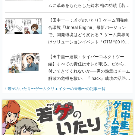
ムに革命をもたらした鈴木 裕の功績【若ゲ
のいたり】
【田中圭一：若ゲのいたり】ゲーム開発統
合環境「Unreal Engine」最新バージョン
で、開発環境はどう変わる？ ゲーム業界向
けソリューションイベント「GTMF2019」
に行って、より理解を深めよう【PR】
【田中圭一連載：サイバーコネクトツー
編】すべての責任はオレが取る。だから、
付いてきてくれないか──男の熱意はチーム
解散の危機を救い、『.hack』成功の活路を
開く。業界の快男児・松山 洋に流れる血は
若ゲのいたり〜ゲームクリエイターの青春〜
の記事一覧
『少年ジャンプ』色だった【若ゲのいた
り】