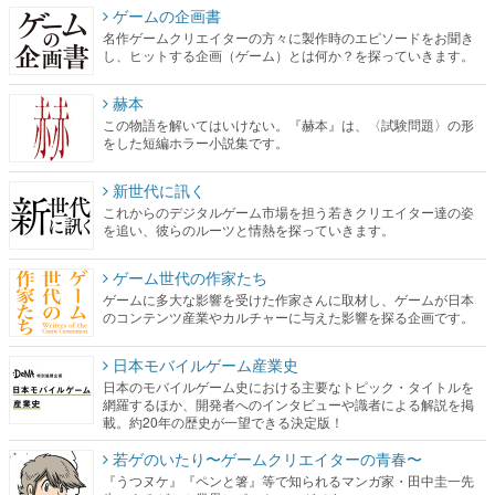
ゲームの企画書
名作ゲームクリエイターの方々に製作時のエピソードをお聞き
し、ヒットする企画（ゲーム）とは何か？を探っていきます。
赫本
この物語を解いてはいけない。『赫本』は、〈試験問題〉の形
をした短編ホラー小説集です。
新世代に訊く
これからのデジタルゲーム市場を担う若きクリエイター達の姿
を追い、彼らのルーツと情熱を探っていきます。
ゲーム世代の作家たち
ゲームに多大な影響を受けた作家さんに取材し、ゲームが日本
のコンテンツ産業やカルチャーに与えた影響を探る企画です。
日本モバイルゲーム産業史
日本のモバイルゲーム史における主要なトピック・タイトルを
網羅するほか、開発者へのインタビューや識者による解説を掲
載。約20年の歴史が一望できる決定版！
若ゲのいたり〜ゲームクリエイターの青春〜
『うつヌケ』『ペンと箸』等で知られるマンガ家・田中圭一先