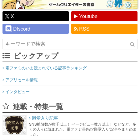
X
Youtube
Discord
RSS
ピックアップ
電ファミのいま読まれている記事ランキング
アプリセール情報
インタビュー
連載・特集一覧
殿堂入り記事
SNS拡散数が数千以上！ ページビュー数万以上！ などなど。多
くの人々に読まれた、電ファミ渾身の“殿堂入り”記事をまとめま
した。