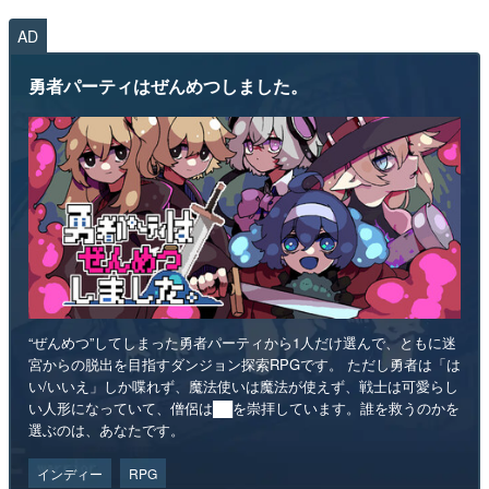
AD
勇者パーティはぜんめつしました。
“ぜんめつ”してしまった勇者パーティから1人だけ選んで、ともに迷
宮からの脱出を目指すダンジョン探索RPGです。 ただし勇者は「は
い/いいえ」しか喋れず、魔法使いは魔法が使えず、戦士は可愛らし
い人形になっていて、僧侶は██を崇拝しています。誰を救うのかを
選ぶのは、あなたです。
インディー
RPG