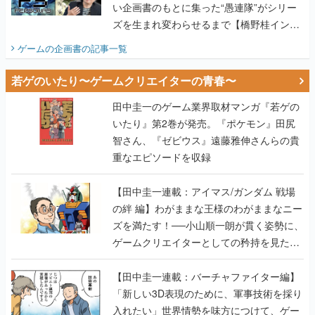
い企画書のもとに集った“愚連隊”がシリー
ズを生まれ変わらせるまで【橋野桂インタ
ビュー】
ゲームの企画書
の記事一覧
若ゲのいたり〜ゲームクリエイターの青春〜
田中圭一のゲーム業界取材マンガ『若ゲの
いたり』第2巻が発売。『ポケモン』田尻
智さん、『ゼビウス』遠藤雅伸さんらの貴
重なエピソードを収録
【田中圭一連載：アイマス/ガンダム 戦場
の絆 編】わがままな王様のわがままなニー
ズを満たす！──小山順一朗が貫く姿勢に、
ゲームクリエイターとしての矜持を見た
【若ゲのいたり最終回】
【田中圭一連載：バーチャファイター編】
「新しい3D表現のために、軍事技術を採り
入れたい」世界情勢を味方につけて、ゲー