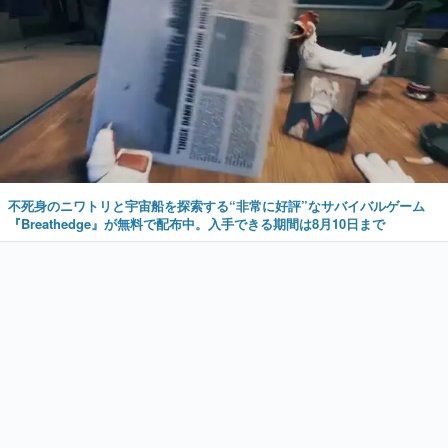
不死身のニワトリと宇宙船を探索する“非常に好評”なサバイバルゲーム
『Breathedge』が無料で配布中。入手できる期間は8月10日まで