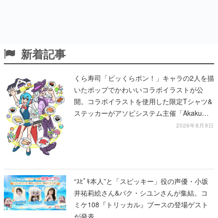
新着記事
くら寿司「ビッくらポン！」キャラの2人を描
いたポップでかわいいコラボイラストが公
開。コラボイラストを使用した限定Tシャツ&
ステッカーがアソビシステム主催「Akaku
展」にて販売へ
2026年8月9日
“ｽﾋﾟｷ本人”と「スピッキー」役の声優・小坂
井祐莉絵さん&パク・シユンさんが集結。コ
ミケ108『トリッカル』ブースの登場ゲスト
が発表