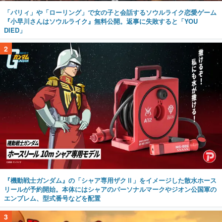
「パリィ」や「ローリング」で女の子と会話するソウルライク恋愛ゲーム
『小早川さんはソウルライク』無料公開。返事に失敗すると「YOU
DIED」
2
『機動戦士ガンダム』の「シャア専用ザクⅡ」をイメージした散水ホース
リールが予約開始。本体にはシャアのパーソナルマークやジオン公国軍の
エンブレム、型式番号などを配置
3