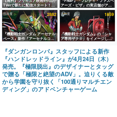
【無料】プリキュア映画4作品が
『FNaF』「フレディ・ファズベ
TVerで新たに配信スタート！な
アーズ・ピザ」の実店舗がアメ
インタビュー
んと2018年～2024年の映画ほぼ
リカの商業施設「American
注目度
2882
注目度
1859
すべてが見放題に、ぶっちゃけ
Dream」に2027年オープン！
連載・特集一覧
ありえないラインナップ
ScottGamesとの共同開発、食
事だけでなくステージショーや
没入型のホラー体験も楽しめる
殿堂入り記事
『機動戦士ガンダム アーセナル
『機動戦士ガンダム』の「シャ
SNS拡散数が数千以上！ ページビュー数万以上！ などな
ど。多くの人々に読まれた、電ファミ渾身の“殿堂入り”記
ベース』新作『アーセナルコマ
ア専用ザクⅡ」をイメージした
事をまとめました。
ンダー』発表！8月28日からオ
散水ホースリールが予約開始。
ープンベータテスト開催、2027
本体にはシャアのパーソナルマ
『ダンガンロンパ』スタッフによる新作
ゲームの企画書
年2月下旬に稼働予定
ークやジオン公国軍のエンブレ
名作ゲームクリエイターの方々に製作時のエピソードをお
『ハンドレッドライン』が4月24日（木）
ム、型式番号などを配置
聞きし、ヒットする企画（ゲーム）とは何か？を探ってい
きます。
発売。『極限脱出』のデザイナーとタッグ
赫本
で贈る「極限と絶望のADV」。迫りくる敵
この物語を解いてはいけない。『赫本』は、〈試験問題〉
から学園を守り抜く「100通りマルチエン
の形をした短編ホラー小説集です。
ディング」のアドベンチャーゲーム
新世代に訊く
これからのデジタルゲーム市場を担う若きクリエイター達
の姿を追い、彼らのルーツと情熱を探っていきます。
ゲーム世代の作家たち
ゲームに多大な影響を受けた作家さんに取材し、ゲームが