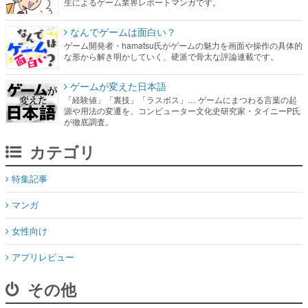
生によるゲーム業界レポートマンガです。
なんでゲームは面白い？
ゲーム開発者・hamatsu氏がゲームの魅力を画面や操作の具体的
な形から解き明かしていく、硬派で骨太な評論連載です。
ゲームが変えた日本語
「経験値」「裏技」「ラスボス」… ゲームにまつわる言葉の起
源や用法の変遷を、コンピューター文化史研究家・タイニーP氏
が徹底調査。
カテゴリ
特集記事
マンガ
女性向け
アプリレビュー
その他