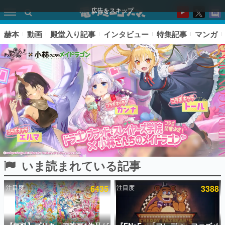
広告をスキップ
赫本
動画
殿堂入り記事
インタビュー
特集記事
マンガ
いま読まれている記事
ピックアップ
注目度
6435
注目度
3388
電ファミのいま読まれている記事ランキング
アプリセール情報