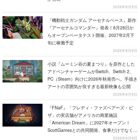
2026年8月9日
『機動戦士ガンダム アーセナルベース』新作
『アーセナルコマンダー』発表！8月28日か
らオープンベータテスト開催、2027年2月下
旬に稼働予定
2026年8月9日
小説『ムーミン谷の夏まつり』を原作とした
アドベンチャーゲームがSwitch、Switch 2、
PC（Steam）向けに2026年秋発売へ。手描き
アートの雰囲気が良すぎる最新映像も公開
2026年8月9日
『FNaF』「フレディ・ファズベアーズ・ピ
ザ」の実店舗がアメリカの商業施設
「American Dream」に2027年オープン！
ScottGamesとの共同開発、食事だけでなくス
テージショーや没入型のホラー体験も楽しめ
2026年8月9日