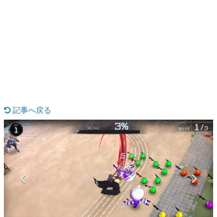
日本のコンテンツ産業やカルチャーに与えた影響を探る企
画です。
日本モバイルゲーム産業史
日本のモバイルゲーム史における主要なトピック・タイト
ルを網羅するほか、開発者へのインタビューや識者による
解説を掲載。約20年の歴史が一望できる決定版！
若ゲのいたり〜ゲームクリエイターの青春〜
『うつヌケ』『ペンと箸』等で知られるマンガ家・田中圭
一先生によるゲーム業界レポートマンガです。
記事へ戻る
なんでゲームは面白い？
ゲーム開発者・hamatsu氏がゲームの魅力を画面や操作の
具体的な形から解き明かしていく、硬派で骨太な評論連載
です。
ゲームが変えた日本語
「経験値」「裏技」「ラスボス」… ゲームにまつわる言葉
の起源や用法の変遷を、コンピューター文化史研究家・タ
イニーP氏が徹底調査。
カテゴリ
特集記事