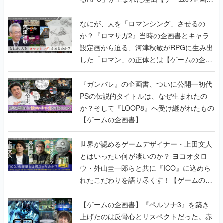
書】
なにが、人を「ロマンシング」させるの
か？『ロマサガ2』当時の企画書とキャラ
設定画から迫る、河津秋敏がRPGに生み出
した「ロマン」の正体とは【ゲームの企画
書】
『ガンパレ』の企画書、ついに公開━初代
PSの伝説的タイトルは、なぜ生まれたの
か？そして『LOOP8』へ受け継がれたもの
【ゲームの企画書】
世界が認めるゲームデザイナー・上田文人
とはいったい何が凄いのか？ ヨコオタロ
ウ・外山圭一郎らと共に『ICO』に込めら
れたこだわりを語り尽くす！【ゲームの企
画書】
【ゲームの企画書】『ペルソナ3』を築き
上げたのは反骨心とリスペクトだった。赤