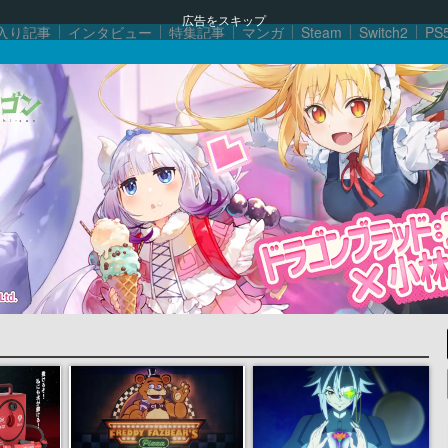
広告をスキップ
入り記事
インタビュー
特集記事
マンガ
Steam
Switch2
PS