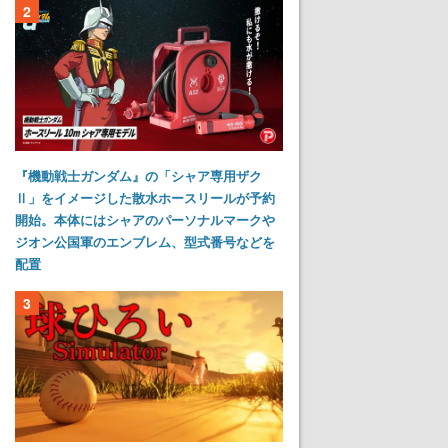
2
『機動戦士ガンダム』の「シャア専用ザク
Ⅱ」をイメージした散水ホースリールが予約
開始。本体にはシャアのパーソナルマークや
ジオン公国軍のエンブレム、型式番号などを
配置
3