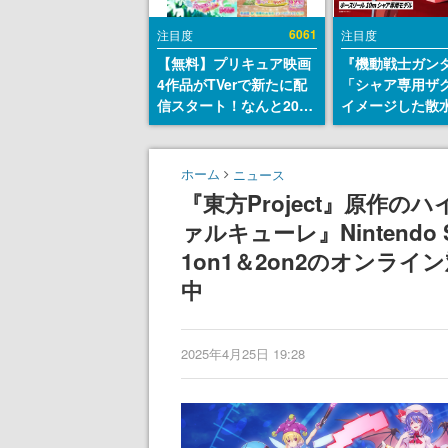
6061
注目度
注目度
【無料】プリキュア映画
『機動戦士ガン
4作品がTVerで新たに配
「シャア専用ザ
信スタート！なんと2018
イメージした散
年～2024年の映画ほぼす
リールが予約開
べてが見放題に、ぶっち
にはシャアのパ
ゃけありえないラインナ
マークやジオン
ホーム
ニュース
ップ
エンブレム、型
『東方Project』原作
どを配置
ァルキューレ』Nintendo 
1on1＆2on2のオンラ
中
2025年4月25日 19:28