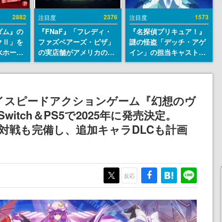
2882
2376
1573
注目度
注目度
ダム』の
『FNaF』「フレディ・
『名探偵プリキュア！』
クⅡ」を
ファズベアーズ・ピザ」
謎の怪盗「デッチ・アゲ
水ホース
の実店舗がアメリカの商
イン」の担当キャストは
始。本体
業施設「American
天﨑滉平さんと判明。
ーソナル
Dream」に2027年オープ
『Re:ゼロから始める異
公国軍の
ン！ScottGamesとの共
世界生活』オットー役、
式番号な
同開発、食事だけでなく
『ヒプノシスマイク』山
のハイスピードアクションゲーム『幻想のヴ
ステージショーや没入型
田三郎役など
Switch＆PS5で2025年に発売決定。
のホラー体験も楽しめる
イン対戦も完備し、追加キャラDLCも計画
反応