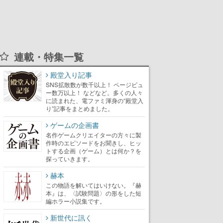
連載・特集一覧
殿堂入り記事
SNS拡散数が数千以上！ ページビュ
ー数万以上！ などなど。多くの人々
に読まれた、電ファミ渾身の“殿堂入
り”記事をまとめました。
ゲームの企画書
名作ゲームクリエイターの方々に製
作時のエピソードをお聞きし、ヒッ
トする企画（ゲーム）とは何か？を
探っていきます。
赫本
この物語を解いてはいけない。『赫
本』は、〈試験問題〉の形をした短
編ホラー小説集です。
新世代に訊く