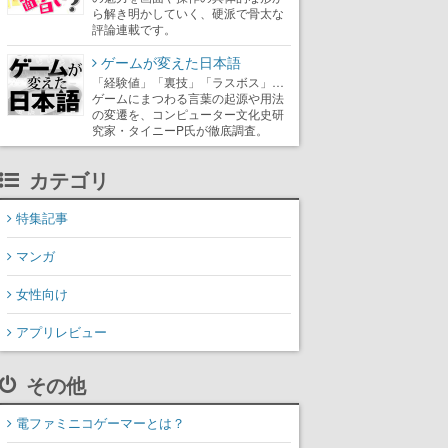
ら解き明かしていく、硬派で骨太な
評論連載です。
ゲームが変えた日本語
「経験値」「裏技」「ラスボス」…
ゲームにまつわる言葉の起源や用法
の変遷を、コンピューター文化史研
究家・タイニーP氏が徹底調査。
カテゴリ
特集記事
マンガ
女性向け
アプリレビュー
その他
電ファミニコゲーマーとは？