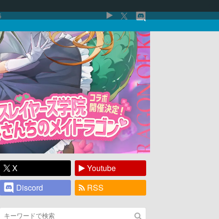
5
X
Youtube
Discord
RSS