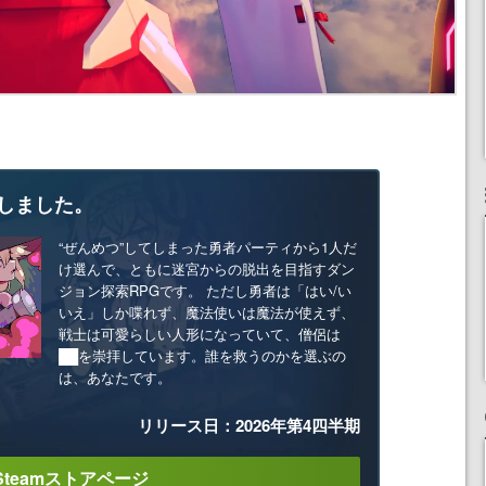
しました。
“ぜんめつ”してしまった勇者パーティから1人だ
け選んで、ともに迷宮からの脱出を目指すダン
ジョン探索RPGです。 ただし勇者は「はい/い
いえ」しか喋れず、魔法使いは魔法が使えず、
戦士は可愛らしい人形になっていて、僧侶は
██を崇拝しています。誰を救うのかを選ぶの
は、あなたです。
リリース日：2026年第4四半期
Steamストアページ