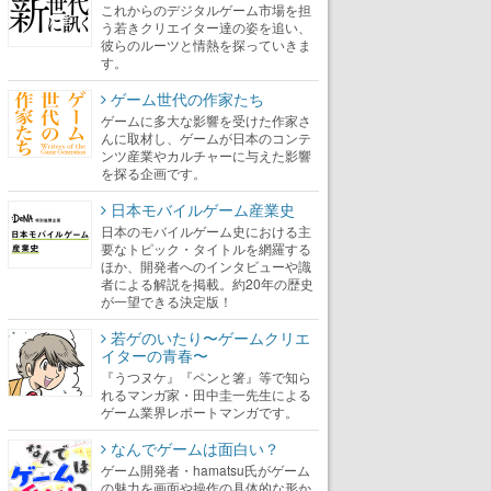
これからのデジタルゲーム市場を担
う若きクリエイター達の姿を追い、
彼らのルーツと情熱を探っていきま
す。
ゲーム世代の作家たち
ゲームに多大な影響を受けた作家さ
んに取材し、ゲームが日本のコンテ
ンツ産業やカルチャーに与えた影響
を探る企画です。
日本モバイルゲーム産業史
日本のモバイルゲーム史における主
要なトピック・タイトルを網羅する
ほか、開発者へのインタビューや識
者による解説を掲載。約20年の歴史
が一望できる決定版！
若ゲのいたり〜ゲームクリエ
イターの青春〜
『うつヌケ』『ペンと箸』等で知ら
れるマンガ家・田中圭一先生による
ゲーム業界レポートマンガです。
なんでゲームは面白い？
ゲーム開発者・hamatsu氏がゲーム
の魅力を画面や操作の具体的な形か