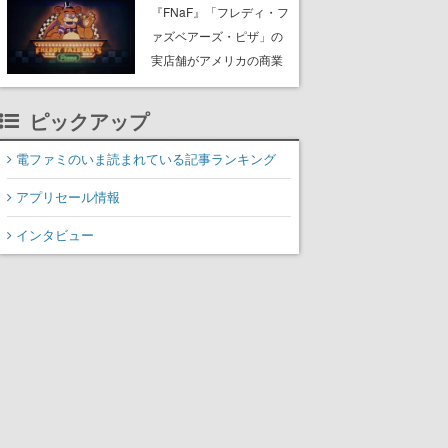
PC（Steam）向けに2026
『FNaF』「フレディ・フ
年秋発売へ。手描きアー
ァズベアーズ・ピザ」の
トの雰囲気が良すぎる最
実店舗がアメリカの商業
新映像も公開
施設「American Dream」
に2027年オープン！
ピックアップ
ScottGamesとの共同開
発、食事だけでなくステ
電ファミのいま読まれている記事ランキング
ージショーや没入型のホ
アプリセール情報
ラー体験も楽しめる
インタビュー