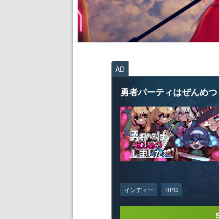
AD
勇者パーティはぜんめつ
インディー
RPG