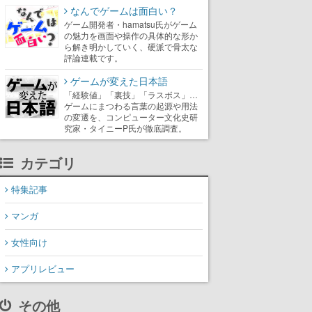
なんでゲームは面白い？
ゲーム開発者・hamatsu氏がゲーム
の魅力を画面や操作の具体的な形か
ら解き明かしていく、硬派で骨太な
評論連載です。
ゲームが変えた日本語
「経験値」「裏技」「ラスボス」…
ゲームにまつわる言葉の起源や用法
の変遷を、コンピューター文化史研
究家・タイニーP氏が徹底調査。
カテゴリ
特集記事
マンガ
女性向け
アプリレビュー
その他