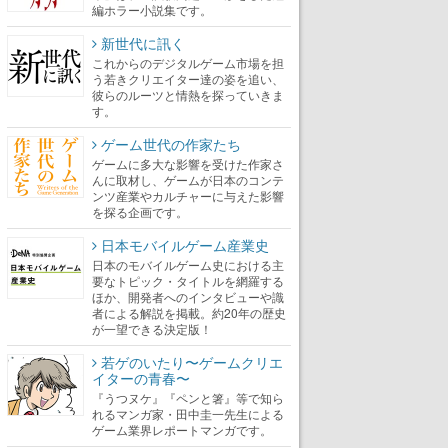
編ホラー小説集です。
新世代に訊く
これからのデジタルゲーム市場を担
う若きクリエイター達の姿を追い、
彼らのルーツと情熱を探っていきま
す。
ゲーム世代の作家たち
ゲームに多大な影響を受けた作家さ
んに取材し、ゲームが日本のコンテ
ンツ産業やカルチャーに与えた影響
を探る企画です。
日本モバイルゲーム産業史
日本のモバイルゲーム史における主
要なトピック・タイトルを網羅する
ほか、開発者へのインタビューや識
者による解説を掲載。約20年の歴史
が一望できる決定版！
若ゲのいたり〜ゲームクリエ
イターの青春〜
『うつヌケ』『ペンと箸』等で知ら
れるマンガ家・田中圭一先生による
ゲーム業界レポートマンガです。