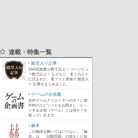
連載・特集一覧
殿堂入り記事
SNS拡散数が数千以上！ ページビュ
ー数万以上！ などなど。多くの人々
に読まれた、電ファミ渾身の“殿堂入
り”記事をまとめました。
ゲームの企画書
名作ゲームクリエイターの方々に製
作時のエピソードをお聞きし、ヒッ
トする企画（ゲーム）とは何か？を
探っていきます。
赫本
この物語を解いてはいけない。『赫
本』は、〈試験問題〉の形をした短