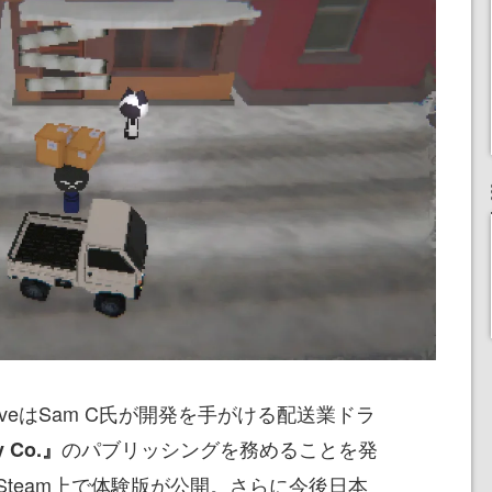
ractiveはSam C氏が開発を手がける配送業ドラ
のパブリッシングを務めることを発
y Co.』
team上で体験版が公開。さらに今後日本