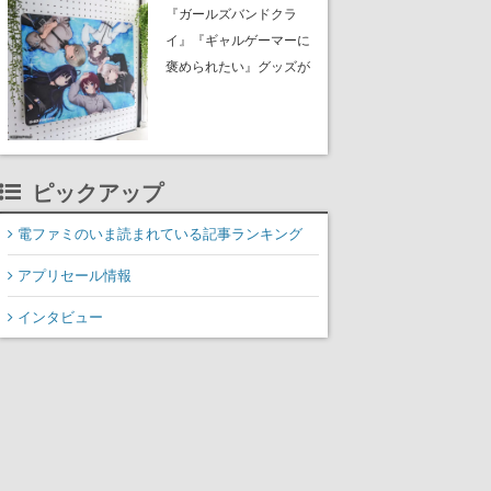
イク』無料公開。返事に
『ガールズバンドクラ
失敗すると「YOU
イ』『ギャルゲーマーに
DIED」
褒められたい』グッズが
夏コミ「ふもコレ」 ブ
ースに出展。イラストは
すべて描き下ろし。公式
サイトで予約を受付中
ピックアップ
電ファミのいま読まれている記事ランキング
アプリセール情報
インタビュー