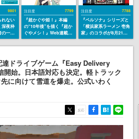
9801
7799
7788
注目度
注目度
られない
『超かぐや姫！』本編
『ペルソナ』シリーズと
く深夜枠
の“10年後”を描く『超か
「横浜家系ラーメン 壱角
者の一部
ぐやメシ！』Web連載決
家」のコラボが8月21日
違法薬物
定。新たなWebマンガレ
から開催。”はがくれ”風
描写も含
ーベル「ビビビコミッ
とんこつラーメンや、お
論を交わ
ク」にて特別話が掲載ス
いしく食べられるカレー
タート、あのお話には…
ラーメンがラインナップ
ライブゲーム『Easy Delivery
まだ続きがある！
が配信開始。日本語対応も決定。軽トラック
け先に向けて雪道を爆走。公式いわく
反応