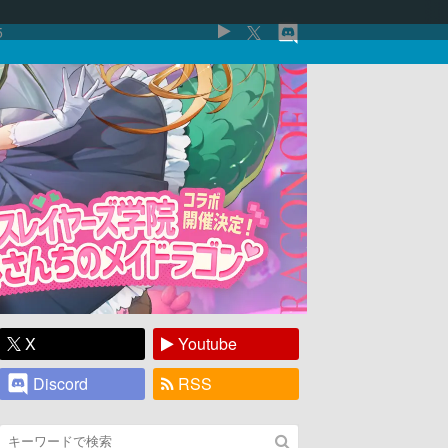
5
X
Youtube
Discord
RSS