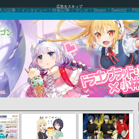
広告をスキップ
入り記事
インタビュー
特集記事
マンガ
Steam
Switch2
PS