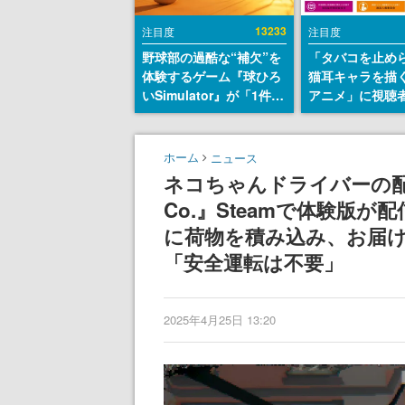
13233
注目度
注目度
野球部の過酷な“補欠”を
「タバコを止め
体験するゲーム『球ひろ
猫耳キャラを描
いSimulator』が「1件」
アニメ」に視聴
のウィッシュリストをも
から批判意見。
とにチェコ語に対応し
の使用と思しき
SNSで話題に。『キング
めて、BPOが議
ホーム
ニュース
ダム・カム』開発元やチ
す
ネコちゃんドライバーの配達ド
ェコのプロ野球選手から
Co.』Steamで体験版
称賛の声
に荷物を積み込み、お届
「安全運転は不要」
2025年4月25日 13:20