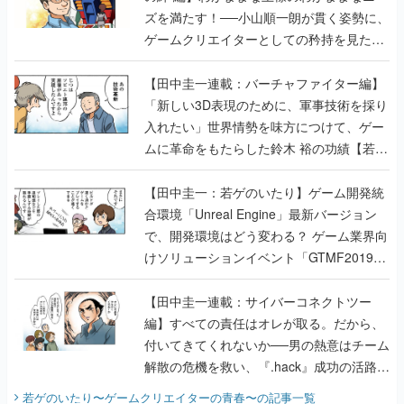
【田中圭一連載：バーチャファイター編】
「新しい3D表現のために、軍事技術を採り
入れたい」世界情勢を味方につけて、ゲー
ムに革命をもたらした鈴木 裕の功績【若ゲ
のいたり】
【田中圭一：若ゲのいたり】ゲーム開発統
合環境「Unreal Engine」最新バージョン
で、開発環境はどう変わる？ ゲーム業界向
けソリューションイベント「GTMF2019」
に行って、より理解を深めよう【PR】
【田中圭一連載：サイバーコネクトツー
編】すべての責任はオレが取る。だから、
付いてきてくれないか──男の熱意はチーム
解散の危機を救い、『.hack』成功の活路を
開く。業界の快男児・松山 洋に流れる血は
若ゲのいたり〜ゲームクリエイターの青春〜
の記事一覧
『少年ジャンプ』色だった【若ゲのいた
り】