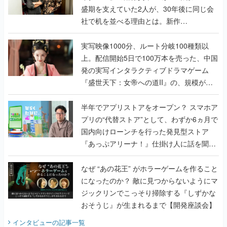
んだレジェンド2人に訊く開発秘話
実写映像1000分、ルート分岐100種類以
上。配信開始5日で100万本を売った、中国
発の実写インタラクティブドラマゲーム
『盛世天下：女帝への道II』の、規模が違
うこだわりをプロデューサーに聞いた
半年でアプリストアをオープン？ スマホア
プリの“代替ストア”として、わずか6ヵ月で
国内向けローンチを行った発見型ストア
『あっぷアリーナ！』仕掛け人に話を聞い
てみた
なぜ “あの花王” がホラーゲームを作ること
になったのか？ 敵に見つからないようにマ
ジックリンでこっそり掃除する『しずかな
おそうじ』が生まれるまで【開発座談会】
インタビュー
の記事一覧
ゲームの企画書
『アビス』は、ひとつの奇跡だった──膨大