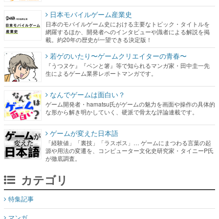
載。約20年の歴史が一望できる決定版！
若ゲのいたり〜ゲームクリエイターの青春〜
『うつヌケ』『ペンと箸』等で知られるマンガ家・田中圭一先
生によるゲーム業界レポートマンガです。
なんでゲームは面白い？
ゲーム開発者・hamatsu氏がゲームの魅力を画面や操作の具体的
な形から解き明かしていく、硬派で骨太な評論連載です。
ゲームが変えた日本語
「経験値」「裏技」「ラスボス」… ゲームにまつわる言葉の起
源や用法の変遷を、コンピューター文化史研究家・タイニーP氏
が徹底調査。
カテゴリ
特集記事
マンガ
女性向け
アプリレビュー