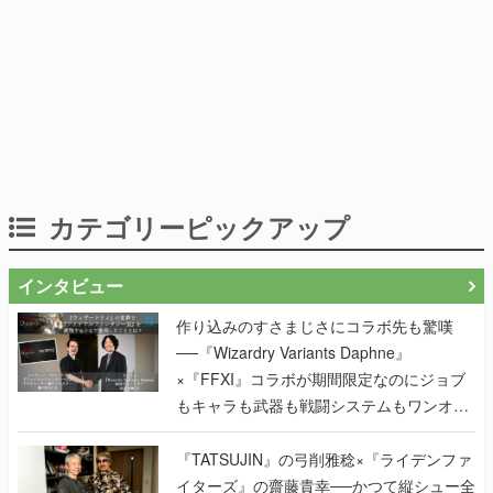
カテゴリーピックアップ
インタビュー
作り込みのすさまじさにコラボ先も驚嘆
──『Wizardry Variants Daphne』
×『FFXI』コラボが期間限定なのにジョブ
もキャラも武器も戦闘システムもワンオフ
で作り込まれた理由を両ディレクターに聞
く
『TATSUJIN』の弓削雅稔×『ライデンファ
イターズ』の齋藤貴幸──かつて縦シュー全
盛期を支えていた2人が、30年後に同じ会
社で机を並べる理由とは。新作
『TATSUJIN EXTREME』で初タッグを組