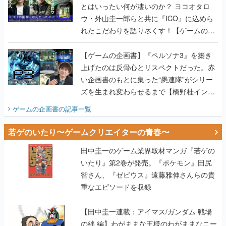
画書】
【ゲームの企画書】『ペルソナ3』を築き
上げたのは反骨心とリスペクトだった。赤
い企画書のもとに集った“愚連隊”がシリー
ズを生まれ変わらせるまで【橋野桂インタ
ビュー】
ゲームの企画書
の記事一覧
若ゲのいたり〜ゲームクリエイターの青春〜
田中圭一のゲーム業界取材マンガ『若ゲの
いたり』第2巻が発売。『ポケモン』田尻
智さん、『ゼビウス』遠藤雅伸さんらの貴
重なエピソードを収録
【田中圭一連載：アイマス/ガンダム 戦場
の絆 編】わがままな王様のわがままなニー
ズを満たす！──小山順一朗が貫く姿勢に、
ゲームクリエイターとしての矜持を見た
【若ゲのいたり最終回】