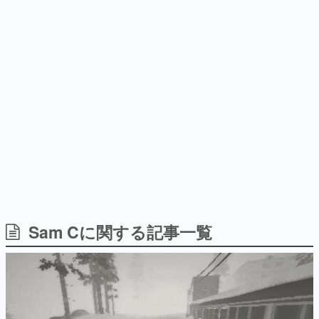
日本のコンテンツ産業やカルチャーに与えた影響を探る企
画です。
日本モバイルゲーム産業史
日本のモバイルゲーム史における主要なトピック・タイト
ルを網羅するほか、開発者へのインタビューや識者による
解説を掲載。約20年の歴史が一望できる決定版！
若ゲのいたり〜ゲームクリエイターの青春〜
『うつヌケ』『ペンと箸』等で知られるマンガ家・田中圭
一先生によるゲーム業界レポートマンガです。
なんでゲームは面白い？
ゲーム開発者・hamatsu氏がゲームの魅力を画面や操作の
Sam Cに関する記事一覧
具体的な形から解き明かしていく、硬派で骨太な評論連載
です。
ゲームが変えた日本語
「経験値」「裏技」「ラスボス」… ゲームにまつわる言葉
の起源や用法の変遷を、コンピューター文化史研究家・タ
イニーP氏が徹底調査。
カテゴリ
特集記事