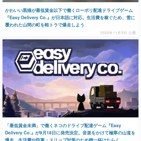
覆われた山間の町を軽トラで爆走しよう
2025年11月3日 公開
「最低賃金未満」で働くネコのドライブ配達ゲーム『Easy
Delivery Co.』が9月18日に発売決定。音楽をかけて極寒の山道を
爆走。生活費や防寒・スリップ対策のため精一杯はたらく
2025年9月11日 公開