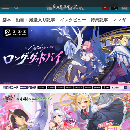
広告をスキップ
赫本
動画
殿堂入り記事
インタビュー
特集記事
マンガ
ピックアップ
電ファミのいま読まれている記事ランキング
アプリセール情報