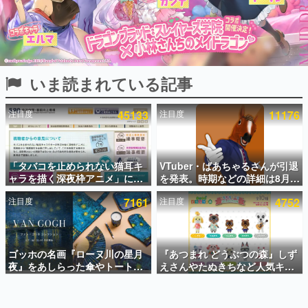
インタビュー
連載・特集一覧
殿堂入り記事
いま読まれている記事
SNS拡散数が数千以上！ ページビュー数万以上！ などな
ど。多くの人々に読まれた、電ファミ渾身の“殿堂入り”記
事をまとめました。
注目度
45133
注目度
11176
ゲームの企画書
名作ゲームクリエイターの方々に製作時のエピソードをお
聞きし、ヒットする企画（ゲーム）とは何か？を探ってい
「タバコを止められない猫耳キ
VTuber・ばあちゃるさんが引退
きます。
ャラを描く深夜枠アニメ」に視
を発表。時期などの詳細は8月9
赫本
聴者の一部から批判意見。違法
日15時からの配信で説明
この物語を解いてはいけない。『赫本』は、〈試験問題〉
注目度
7161
注目度
4752
薬物の使用と思しき描写も含め
の形をした短編ホラー小説集です。
て、BPOが議論を交わす
新世代に訊く
ゴッホの名画『ローヌ川の星月
『あつまれ どうぶつの森』しず
これからのデジタルゲーム市場を担う若きクリエイター達
の姿を追い、彼らのルーツと情熱を探っていきます。
夜』をあしらった傘やトートバ
えさんやたぬきちなど人気キャ
ッグなどが登場。8月7日21時よ
ラクターのフロッキードールが9
り2日間限定で予約販売
月に発売開始。「とたけけ」や
ゲーム世代の作家たち
「ちゃちゃまる」も
ゲームに多大な影響を受けた作家さんに取材し、ゲームが