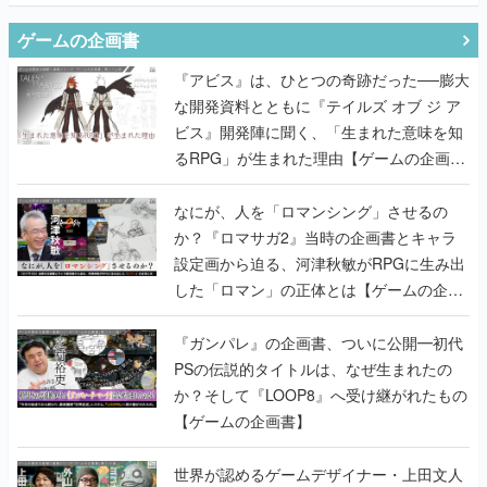
な開発資料とともに『テイルズ オブ ジ ア
ビス』開発陣に聞く、「生まれた意味を知
るRPG」が生まれた理由【ゲームの企画
書】
なにが、人を「ロマンシング」させるの
か？『ロマサガ2』当時の企画書とキャラ
設定画から迫る、河津秋敏がRPGに生み出
した「ロマン」の正体とは【ゲームの企画
書】
『ガンパレ』の企画書、ついに公開━初代
PSの伝説的タイトルは、なぜ生まれたの
か？そして『LOOP8』へ受け継がれたもの
【ゲームの企画書】
世界が認めるゲームデザイナー・上田文人
とはいったい何が凄いのか？ ヨコオタロ
ウ・外山圭一郎らと共に『ICO』に込めら
れたこだわりを語り尽くす！【ゲームの企