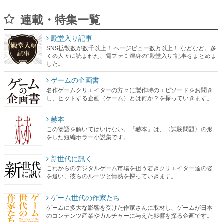
殿堂入り記事
SNS拡散数が数千以上！ ページビュー数万以上！ などなど。多
くの人々に読まれた、電ファミ渾身の“殿堂入り”記事をまとめま
した。
ゲームの企画書
名作ゲームクリエイターの方々に製作時のエピソードをお聞き
し、ヒットする企画（ゲーム）とは何か？を探っていきます。
赫本
この物語を解いてはいけない。『赫本』は、〈試験問題〉の形
をした短編ホラー小説集です。
新世代に訊く
これからのデジタルゲーム市場を担う若きクリエイター達の姿
を追い、彼らのルーツと情熱を探っていきます。
ゲーム世代の作家たち
ゲームに多大な影響を受けた作家さんに取材し、ゲームが日本
のコンテンツ産業やカルチャーに与えた影響を探る企画です。
日本モバイルゲーム産業史
日本のモバイルゲーム史における主要なトピック・タイトルを
網羅するほか、開発者へのインタビューや識者による解説を掲