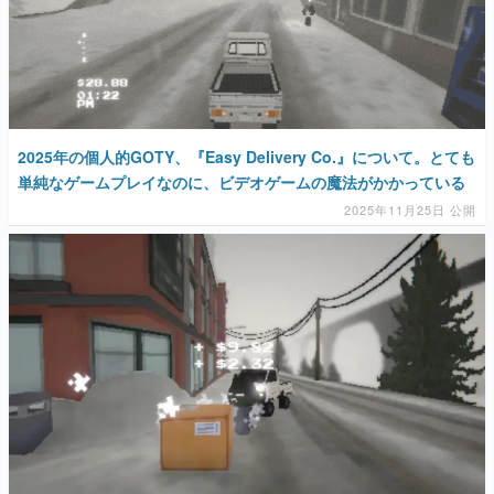
マンガ
2025年の個人的GOTY、『Easy Delivery Co.』について。とても
女性向け
単純なゲームプレイなのに、ビデオゲームの魔法がかかっている
アプリレビュー
2025年11月25日 公開
その他
電ファミニコゲーマーとは？
運営：株式会社マレ
かわいい黒猫が最低賃金以下で働くローポリ配達ドライブゲーム
『Easy Delivery Co.』が日本語に対応。生活費を稼ぐため、雪に