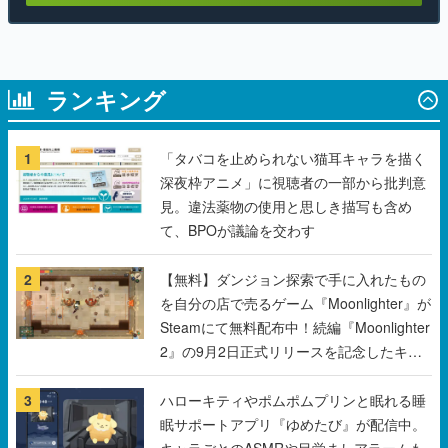
ランキング
1
「タバコを止められない猫耳キャラを描く
深夜枠アニメ」に視聴者の一部から批判意
見。違法薬物の使用と思しき描写も含め
て、BPOが議論を交わす
2
【無料】ダンジョン探索で手に入れたもの
を自分の店で売るゲーム『Moonlighter』が
Steamにて無料配布中！続編『Moonlighter
2』の9月2日正式リリースを記念したキャ
ンペーン
3
ハローキティやポムポムプリンと眠れる睡
眠サポートアプリ『ゆめたび』が配信中。
キャラごとのASMRや目覚ましアラームも
搭載
4
コロコロ初のゆるかわ4コマ『まだサ終し