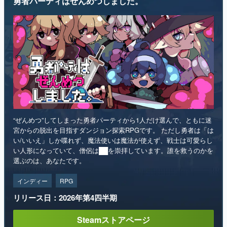
“ぜんめつ”してしまった勇者パーティから1人だけ選んで、ともに迷
宮からの脱出を目指すダンジョン探索RPGです。 ただし勇者は「は
い/いいえ」しか喋れず、魔法使いは魔法が使えず、戦士は可愛らし
い人形になっていて、僧侶は██を崇拝しています。誰を救うのかを
選ぶのは、あなたです。
インディー
RPG
リリース日：2026年第4四半期
Steamストアページ