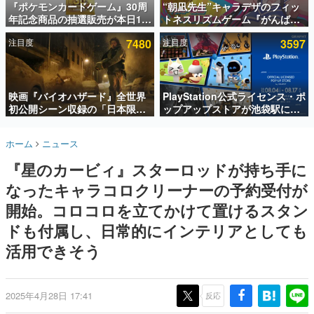
『ポケモンカードゲーム』30周
“朝凪先生”キャラデザのフィッ
年記念商品の抽選販売が本日12
トネスリズムゲーム『がんば
インタビュー
時より開始。拡張パック「30th
れ！チアリズム』Steamストア
注目度
7480
注目度
3597
CELEBRATION」のボックス
ページが公開。キャラクターの
連載・特集一覧
に、「プレミアムデッキセット
CVは陽向葵ゅかさん
エーフィ・ブラッキー」
殿堂入り記事
「FUTURISTIC BOX」の計3商
SNS拡散数が数千以上！ ページビュー数万以上！ などな
品
映画『バイオハザード』全世界
PlayStation公式ライセンス・ポ
ど。多くの人々に読まれた、電ファミ渾身の“殿堂入り”記
初公開シーン収録の「日本限
ップアップストアが池袋駅にて
事をまとめました。
定」予告映像が解禁。バイオの
期間限定で開催。夏のアパレル
日（8月10日）にあわせて、
や『ブラッドボーン』の新作ア
ゲームの企画書
ホーム
ニュース
「ラクーンシティ総合病院」へ
イテムが登場
名作ゲームクリエイターの方々に製作時のエピソードをお
聞きし、ヒットする企画（ゲーム）とは何か？を探ってい
行く配達人の姿が披露
『星のカービィ』スターロッドが持ち手に
きます。
なったキャラコロクリーナーの予約受付が
赫本
この物語を解いてはいけない。『赫本』は、〈試験問題〉
開始。コロコロを立てかけて置けるスタン
の形をした短編ホラー小説集です。
ドも付属し、日常的にインテリアとしても
活用できそう
新世代に訊く
これからのデジタルゲーム市場を担う若きクリエイター達
の姿を追い、彼らのルーツと情熱を探っていきます。
2025年4月28日 17:41
反応
ゲーム世代の作家たち
ゲームに多大な影響を受けた作家さんに取材し、ゲームが