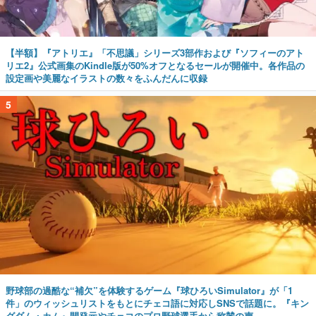
【半額】『アトリエ』「不思議」シリーズ3部作および『ソフィーのアト
リエ2』公式画集のKindle版が50%オフとなるセールが開催中。各作品の
設定画や美麗なイラストの数々をふんだんに収録
5
野球部の過酷な“補欠”を体験するゲーム『球ひろいSimulator』が「1
件」のウィッシュリストをもとにチェコ語に対応しSNSで話題に。『キン
グダム・カム』開発元やチェコのプロ野球選手から称賛の声