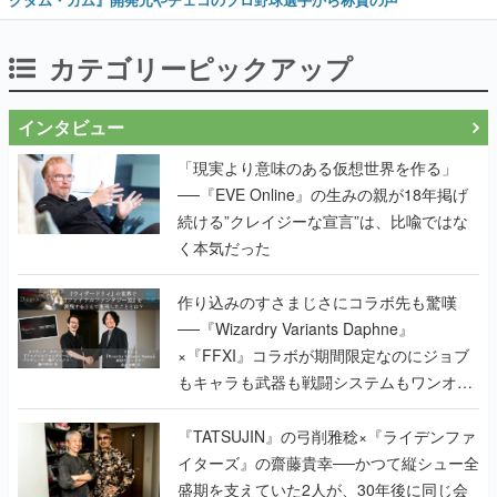
カテゴリーピックアップ
インタビュー
「現実より意味のある仮想世界を作る」
──『EVE Online』の生みの親が18年掲げ
続ける”クレイジーな宣言”は、比喩ではな
く本気だった
作り込みのすさまじさにコラボ先も驚嘆
──『Wizardry Variants Daphne』
×『FFXI』コラボが期間限定なのにジョブ
もキャラも武器も戦闘システムもワンオフ
で作り込まれた理由を両ディレクターに聞
く
『TATSUJIN』の弓削雅稔×『ライデンファ
イターズ』の齋藤貴幸──かつて縦シュー全
盛期を支えていた2人が、30年後に同じ会