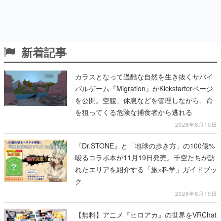
新着記事
カラスとなって過酷な自然を生き抜くサバイ
バルゲーム『Migration』がKickstarterページ
を公開。空腹、休息などを管理しながら、命
を狙ってくる危険な捕食者から逃れる
2026年8月10日
『Dr.STONE』と「地球の歩き方」の100億%
唆るコラボ本が11月19日発売。千空たちが訪
れたエリアを紹介する「旅×科学」ガイドブッ
ク
2026年8月10日
【無料】アニメ『ヒロアカ』の世界をVRChat