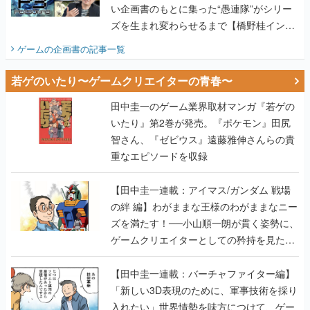
い企画書のもとに集った“愚連隊”がシリー
ズを生まれ変わらせるまで【橋野桂インタ
ビュー】
ゲームの企画書
の記事一覧
若ゲのいたり〜ゲームクリエイターの青春〜
田中圭一のゲーム業界取材マンガ『若ゲの
いたり』第2巻が発売。『ポケモン』田尻
智さん、『ゼビウス』遠藤雅伸さんらの貴
重なエピソードを収録
【田中圭一連載：アイマス/ガンダム 戦場
の絆 編】わがままな王様のわがままなニー
ズを満たす！──小山順一朗が貫く姿勢に、
ゲームクリエイターとしての矜持を見た
【若ゲのいたり最終回】
【田中圭一連載：バーチャファイター編】
「新しい3D表現のために、軍事技術を採り
入れたい」世界情勢を味方につけて、ゲー