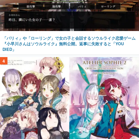
「パリィ」や「ローリング」で女の子と会話するソウルライク恋愛ゲーム
『小早川さんはソウルライク』無料公開。返事に失敗すると「YOU
DIED」
4