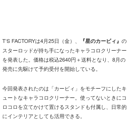
マンガ
女性向け
アプリレビュー
T‘S FACTORYは4月25日（金）、
の
『星のカービィ』
その他
スターロッドが持ち手になったキャラコロクリーナー
を発表した。価格は税込2640円＋送料となり、8月の
電ファミニコゲーマーとは？
発売に先駆けて予約受付を開始している。
運営：株式会社マレ
今回発表されたのは「カービィ」をモチーフにしたキ
ュートなキャラコロクリーナー。使ってないときにコ
ロコロを立てかけて置けるスタンドも付属し、日常的
にインテリアとしても活用できる。