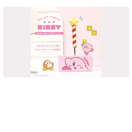
日本のコンテンツ産業やカルチャーに与えた影響を探る企
画です。
日本モバイルゲーム産業史
日本のモバイルゲーム史における主要なトピック・タイト
ルを網羅するほか、開発者へのインタビューや識者による
解説を掲載。約20年の歴史が一望できる決定版！
若ゲのいたり〜ゲームクリエイターの青春〜
『うつヌケ』『ペンと箸』等で知られるマンガ家・田中圭
一先生によるゲーム業界レポートマンガです。
なんでゲームは面白い？
ゲーム開発者・hamatsu氏がゲームの魅力を画面や操作の
具体的な形から解き明かしていく、硬派で骨太な評論連載
です。
ゲームが変えた日本語
「経験値」「裏技」「ラスボス」… ゲームにまつわる言葉
の起源や用法の変遷を、コンピューター文化史研究家・タ
イニーP氏が徹底調査。
カテゴリ
特集記事