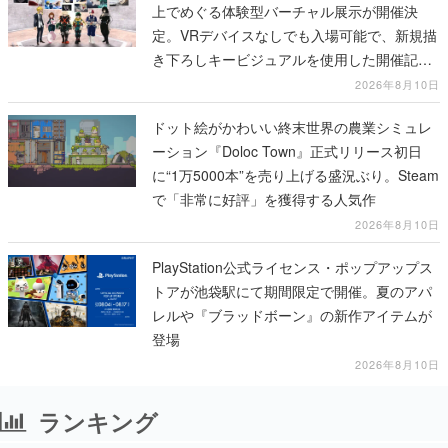
上でめぐる体験型バーチャル展示が開催決
定。VRデバイスなしでも入場可能で、新規描
き下ろしキービジュアルを使用した開催記念
グッズも販売
2026年8月10日
ドット絵がかわいい終末世界の農業シミュレ
ーション『Doloc Town』正式リリース初日
に“1万5000本”を売り上げる盛況ぶり。Steam
で「非常に好評」を獲得する人気作
2026年8月10日
PlayStation公式ライセンス・ポップアップス
トアが池袋駅にて期間限定で開催。夏のアパ
レルや『ブラッドボーン』の新作アイテムが
登場
2026年8月10日
ランキング