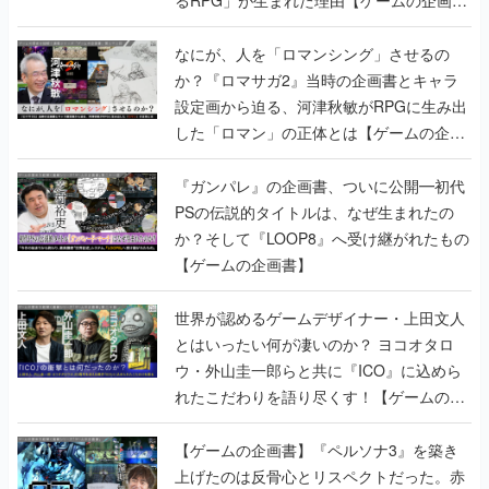
書】
なにが、人を「ロマンシング」させるの
か？『ロマサガ2』当時の企画書とキャラ
設定画から迫る、河津秋敏がRPGに生み出
した「ロマン」の正体とは【ゲームの企画
書】
『ガンパレ』の企画書、ついに公開━初代
PSの伝説的タイトルは、なぜ生まれたの
か？そして『LOOP8』へ受け継がれたもの
【ゲームの企画書】
世界が認めるゲームデザイナー・上田文人
とはいったい何が凄いのか？ ヨコオタロ
ウ・外山圭一郎らと共に『ICO』に込めら
れたこだわりを語り尽くす！【ゲームの企
画書】
【ゲームの企画書】『ペルソナ3』を築き
上げたのは反骨心とリスペクトだった。赤