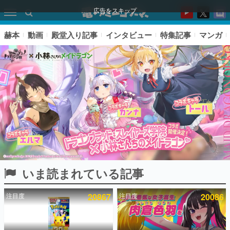
広告をスキップ
赫本
動画
殿堂入り記事
インタビュー
特集記事
マンガ
いま読まれている記事
ピックアップ
注目度
20867
注目度
20086
電ファミのいま読まれている記事ランキング
アプリセール情報