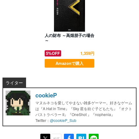
人の財布 ～高畑朋子の場合
～
5%OFF
1,359円
Amazonで購入
ライター
cookieP
マヌルネコを愛してやまない雑多ゲーマー。好きなゲーム
は『A Hat in Time』『Sky 星を紡ぐ子どもたち』『オクト
パストラベラー II』『OneShot 』『nophenia』
Twitter：
@cookieP_Sub
反応