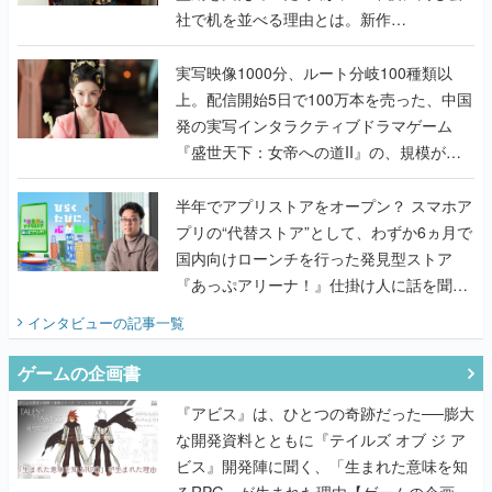
社で机を並べる理由とは。新作
『TATSUJIN EXTREME』で初タッグを組
んだレジェンド2人に訊く開発秘話
実写映像1000分、ルート分岐100種類以
上。配信開始5日で100万本を売った、中国
発の実写インタラクティブドラマゲーム
『盛世天下：女帝への道II』の、規模が違
うこだわりをプロデューサーに聞いた
半年でアプリストアをオープン？ スマホア
プリの“代替ストア”として、わずか6ヵ月で
国内向けローンチを行った発見型ストア
『あっぷアリーナ！』仕掛け人に話を聞い
てみた
インタビュー
の記事一覧
ゲームの企画書
『アビス』は、ひとつの奇跡だった──膨大
な開発資料とともに『テイルズ オブ ジ ア
ビス』開発陣に聞く、「生まれた意味を知
るRPG」が生まれた理由【ゲームの企画