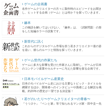
ゲームの企画書
名作ゲームクリエイターの方々に製作時のエピソードをお聞き
し、ヒットする企画（ゲーム）とは何か？を探っていきます。
赫本
この物語を解いてはいけない。『赫本』は、〈試験問題〉の形
をした短編ホラー小説集です。
新世代に訊く
これからのデジタルゲーム市場を担う若きクリエイター達の姿
を追い、彼らのルーツと情熱を探っていきます。
ゲーム世代の作家たち
ゲームに多大な影響を受けた作家さんに取材し、ゲームが日本
のコンテンツ産業やカルチャーに与えた影響を探る企画です。
日本モバイルゲーム産業史
日本のモバイルゲーム史における主要なトピック・タイトルを
網羅するほか、開発者へのインタビューや識者による解説を掲
載。約20年の歴史が一望できる決定版！
若ゲのいたり〜ゲームクリエイターの青春〜
『うつヌケ』『ペンと箸』等で知られるマンガ家・田中圭一先