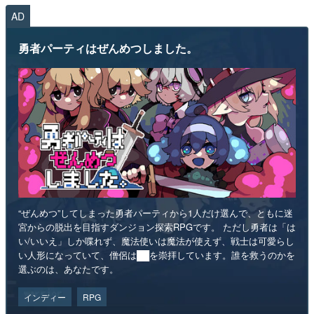
AD
勇者パーティはぜんめつしました。
“ぜんめつ”してしまった勇者パーティから1人だけ選んで、ともに迷
宮からの脱出を目指すダンジョン探索RPGです。 ただし勇者は「は
い/いいえ」しか喋れず、魔法使いは魔法が使えず、戦士は可愛らし
い人形になっていて、僧侶は██を崇拝しています。誰を救うのかを
選ぶのは、あなたです。
インディー
RPG