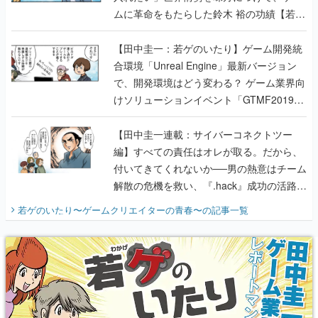
ムに革命をもたらした鈴木 裕の功績【若ゲ
のいたり】
【田中圭一：若ゲのいたり】ゲーム開発統
合環境「Unreal Engine」最新バージョン
で、開発環境はどう変わる？ ゲーム業界向
けソリューションイベント「GTMF2019」
に行って、より理解を深めよう【PR】
【田中圭一連載：サイバーコネクトツー
編】すべての責任はオレが取る。だから、
付いてきてくれないか──男の熱意はチーム
解散の危機を救い、『.hack』成功の活路を
開く。業界の快男児・松山 洋に流れる血は
若ゲのいたり〜ゲームクリエイターの青春〜
の記事一覧
『少年ジャンプ』色だった【若ゲのいた
り】