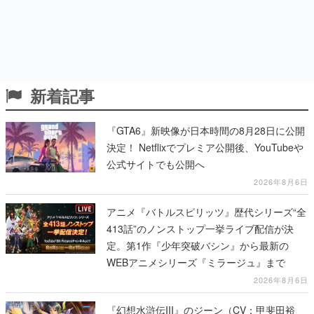
新着記事
『GTA6』新映像が日本時間の8月28日に公開
決定！ Netflixでプレミア公開後、YouTubeや
公式サイトでも公開へ
2026年8月6日
アニメ『バトルスピリッツ』歴代シリーズ“全
413話”のノンストップ一挙ライブ配信が決
定。第1作『少年突破バシン』から最新の
WEBアニメシリーズ『ミラージュ』まで
2026年8月6日
『幻想水滸伝III』のジーン（CV：甲斐田裕