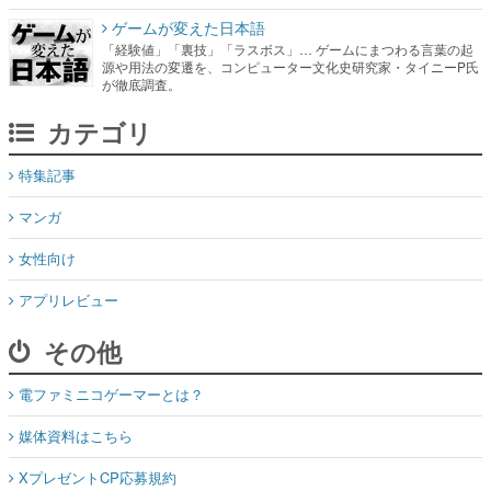
ゲームが変えた日本語
「経験値」「裏技」「ラスボス」… ゲームにまつわる言葉の起
源や用法の変遷を、コンピューター文化史研究家・タイニーP氏
が徹底調査。
カテゴリ
特集記事
マンガ
女性向け
アプリレビュー
その他
電ファミニコゲーマーとは？
媒体資料はこちら
XプレゼントCP応募規約