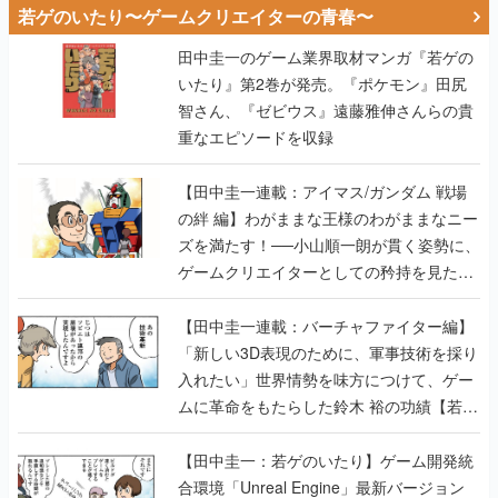
若ゲのいたり〜ゲームクリエイターの青春〜
田中圭一のゲーム業界取材マンガ『若ゲの
いたり』第2巻が発売。『ポケモン』田尻
智さん、『ゼビウス』遠藤雅伸さんらの貴
重なエピソードを収録
【田中圭一連載：アイマス/ガンダム 戦場
の絆 編】わがままな王様のわがままなニー
ズを満たす！──小山順一朗が貫く姿勢に、
ゲームクリエイターとしての矜持を見た
【若ゲのいたり最終回】
【田中圭一連載：バーチャファイター編】
「新しい3D表現のために、軍事技術を採り
入れたい」世界情勢を味方につけて、ゲー
ムに革命をもたらした鈴木 裕の功績【若ゲ
のいたり】
【田中圭一：若ゲのいたり】ゲーム開発統
合環境「Unreal Engine」最新バージョン