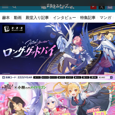
広告をスキップ
赫本
動画
殿堂入り記事
インタビュー
特集記事
マンガ
ピックアップ
電ファミのいま読まれている記事ランキング
アプリセール情報