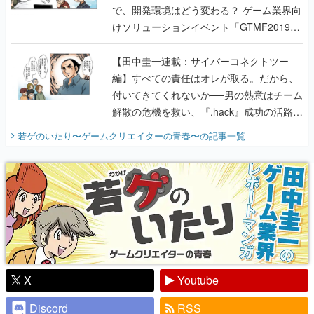
で、開発環境はどう変わる？ ゲーム業界向
けソリューションイベント「GTMF2019」
に行って、より理解を深めよう【PR】
【田中圭一連載：サイバーコネクトツー
編】すべての責任はオレが取る。だから、
付いてきてくれないか──男の熱意はチーム
解散の危機を救い、『.hack』成功の活路を
開く。業界の快男児・松山 洋に流れる血は
若ゲのいたり〜ゲームクリエイターの青春〜
の記事一覧
『少年ジャンプ』色だった【若ゲのいた
り】
X
Youtube
Discord
RSS