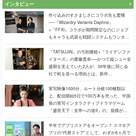
インタビュー
作り込みのすさまじさにコラボ先も驚嘆
──『Wizardry Variants Daphne』
×『FFXI』コラボが期間限定なのにジョブ
もキャラも武器も戦闘システムもワンオフ
で作り込まれた理由を両ディレクターに聞
く
『TATSUJIN』の弓削雅稔×『ライデンファ
イターズ』の齋藤貴幸──かつて縦シュー全
盛期を支えていた2人が、30年後に同じ会
社で机を並べる理由とは。新作
『TATSUJIN EXTREME』で初タッグを組
んだレジェンド2人に訊く開発秘話
実写映像1000分、ルート分岐100種類以
上。配信開始5日で100万本を売った、中国
発の実写インタラクティブドラマゲーム
『盛世天下：女帝への道II』の、規模が違
うこだわりをプロデューサーに聞いた
半年でアプリストアをオープン？ スマホア
プリの“代替ストア”として、わずか6ヵ月で