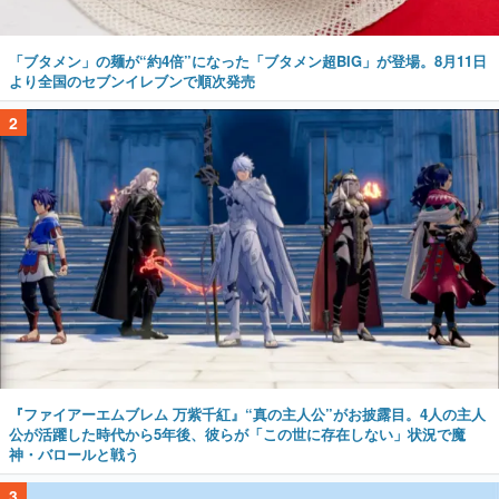
「ブタメン」の麺が“約4倍”になった「ブタメン超BIG」が登場。8月11日
より全国のセブンイレブンで順次発売
2
『ファイアーエムブレム 万紫千紅』“真の主人公”がお披露目。4人の主人
公が活躍した時代から5年後、彼らが「この世に存在しない」状況で魔
神・バロールと戦う
3