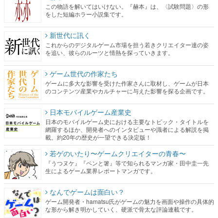
この物語を解いてはいけない。『赫本』は、〈試験問題〉の形
をした短編ホラー小説集です。
新世代に訊く
これからのデジタルゲーム市場を担う若きクリエイター達の姿
を追い、彼らのルーツと情熱を探っていきます。
ゲーム世代の作家たち
ゲームに多大な影響を受けた作家さんに取材し、ゲームが日本
のコンテンツ産業やカルチャーに与えた影響を探る企画です。
日本モバイルゲーム産業史
日本のモバイルゲーム史における主要なトピック・タイトルを
網羅するほか、開発者へのインタビューや識者による解説を掲
載。約20年の歴史が一望できる決定版！
若ゲのいたり〜ゲームクリエイターの青春〜
『うつヌケ』『ペンと箸』等で知られるマンガ家・田中圭一先
生によるゲーム業界レポートマンガです。
なんでゲームは面白い？
ゲーム開発者・hamatsu氏がゲームの魅力を画面や操作の具体的
な形から解き明かしていく、硬派で骨太な評論連載です。