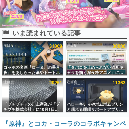
インタビュー
連載・特集一覧
いま読まれている記事
殿堂入り記事
SNS拡散数が数千以上！ ページビュー数万以上！ などな
ど。多くの人々に読まれた、電ファミ渾身の“殿堂入り”記
注目度
31009
注目度
30008
事をまとめました。
ゲームの企画書
名作ゲームクリエイターの方々に製作時のエピソードをお
聞きし、ヒットする企画（ゲーム）とは何か？を探ってい
ゴッホの名画『ローヌ川の星月
「タバコを止められない猫耳キ
きます。
夜』をあしらった傘やトートバ
ャラを描く深夜枠アニメ」に視
ッグなどが登場。8月7日21時よ
聴者の一部から批判意見。違法
赫本
注目度
20251
注目度
11363
り2日間限定で予約販売
薬物の使用と思わしき描写も含
この物語を解いてはいけない。『赫本』は、〈試験問題〉
めて、BPOが議論を交わす
の形をした短編ホラー小説集です。
新世代に訊く
「プチプチ」の川上産業が「プ
ハローキティやポムポムプリン
これからのデジタルゲーム市場を担う若きクリエイター達
チプチ株式会社」に10月1日よ
と眠れる睡眠サポートアプリ
の姿を追い、彼らのルーツと情熱を探っていきます。
り社名変更へ。創業58年で初め
『ゆめたび』が配信中。キャラ
ての変更で、“プチッ”と鳴るお
ごとのASMRや目覚ましアラー
『原神』とコカ・コーラのコラボキャンペ
ゲーム世代の作家たち
なじみの緩衝材が会社の名前に
ムも搭載
ゲームに多大な影響を受けた作家さんに取材し、ゲームが