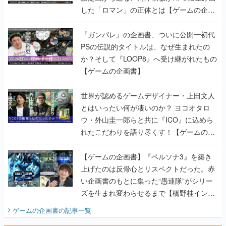
した「ロマン」の正体とは【ゲームの企画
書】
『ガンパレ』の企画書、ついに公開━初代
PSの伝説的タイトルは、なぜ生まれたの
か？そして『LOOP8』へ受け継がれたもの
【ゲームの企画書】
世界が認めるゲームデザイナー・上田文人
とはいったい何が凄いのか？ ヨコオタロ
ウ・外山圭一郎らと共に『ICO』に込めら
れたこだわりを語り尽くす！【ゲームの企
画書】
【ゲームの企画書】『ペルソナ3』を築き
上げたのは反骨心とリスペクトだった。赤
い企画書のもとに集った“愚連隊”がシリー
ズを生まれ変わらせるまで【橋野桂インタ
ビュー】
ゲームの企画書
の記事一覧