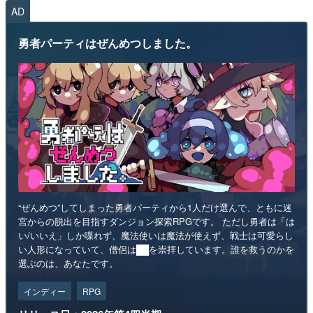
AD
勇者パーティはぜんめつしました。
“ぜんめつ”してしまった勇者パーティから1人だけ選んで、ともに迷
宮からの脱出を目指すダンジョン探索RPGです。 ただし勇者は「は
い/いいえ」しか喋れず、魔法使いは魔法が使えず、戦士は可愛らし
い人形になっていて、僧侶は██を崇拝しています。誰を救うのかを
選ぶのは、あなたです。
インディー
RPG