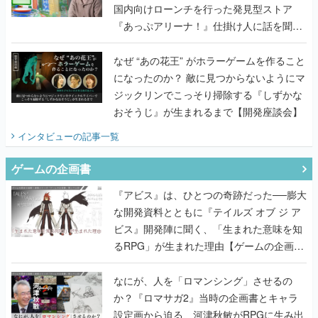
国内向けローンチを行った発見型ストア
『あっぷアリーナ！』仕掛け人に話を聞い
てみた
なぜ “あの花王” がホラーゲームを作ること
になったのか？ 敵に見つからないようにマ
ジックリンでこっそり掃除する『しずかな
おそうじ』が生まれるまで【開発座談会】
インタビュー
の記事一覧
ゲームの企画書
『アビス』は、ひとつの奇跡だった──膨大
な開発資料とともに『テイルズ オブ ジ ア
ビス』開発陣に聞く、「生まれた意味を知
るRPG」が生まれた理由【ゲームの企画
書】
なにが、人を「ロマンシング」させるの
か？『ロマサガ2』当時の企画書とキャラ
設定画から迫る、河津秋敏がRPGに生み出