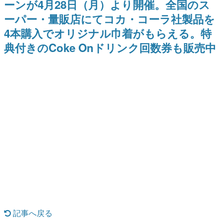
ーンが4月28日（月）より開催。全国のス
日本のコンテンツ産業やカルチャーに与えた影響を探る企
ーパー・量販店にてコカ・コーラ社製品を
画です。
4本購入でオリジナル巾着がもらえる。特
日本モバイルゲーム産業史
日本のモバイルゲーム史における主要なトピック・タイト
典付きのCoke Onドリンク回数券も販売中
ルを網羅するほか、開発者へのインタビューや識者による
解説を掲載。約20年の歴史が一望できる決定版！
若ゲのいたり〜ゲームクリエイターの青春〜
『うつヌケ』『ペンと箸』等で知られるマンガ家・田中圭
一先生によるゲーム業界レポートマンガです。
なんでゲームは面白い？
ゲーム開発者・hamatsu氏がゲームの魅力を画面や操作の
具体的な形から解き明かしていく、硬派で骨太な評論連載
です。
ゲームが変えた日本語
「経験値」「裏技」「ラスボス」… ゲームにまつわる言葉
の起源や用法の変遷を、コンピューター文化史研究家・タ
イニーP氏が徹底調査。
カテゴリ
記事へ戻る
特集記事