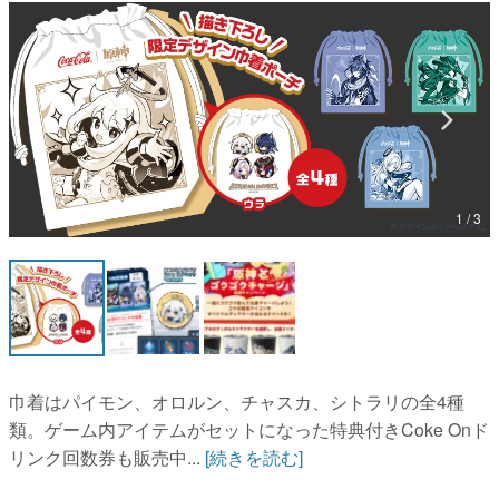
マンガ
女性向け
アプリレビュー
その他
1 / 3
電ファミニコゲーマーとは？
運営：株式会社マレ
巾着はパイモン、オロルン、チャスカ、シトラリの全4種
類。ゲーム内アイテムがセットになった特典付きCoke Onド
リンク回数券も販売中...
[続きを読む]