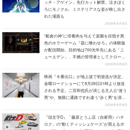
ッチ・アゲイン」先行カット解禁。泣きぼく
ろにモノクル、ミステリアスな姿が映し出さ
れた場面も
2026年8月8日
“船倉の神”に培養肉を与えて楽園を目指す異
色のホラーゲーム『器に喰わせろ』の体験版
が配信開始。目的地は700光年先にある「ニ
ューエデン」、不燃の管理者としてクローン
人間を増やし、加工して神に捧げる
2026年8月8日
映画『８番出口』が地上波で初放送が決定。
金曜ロードショーにて8月28日21時より放送
される予定。二宮和也氏が演じる主人公“迷う
男”や、無限に通路ですれ違う“歩く男”を演じ
る河内大和氏の迫真の演技は必見
2026年8月8日
『頭文字D』「藤原とうふ店（自家用）ハチ
ロク」の“動くティッシュケース”が買えるポ