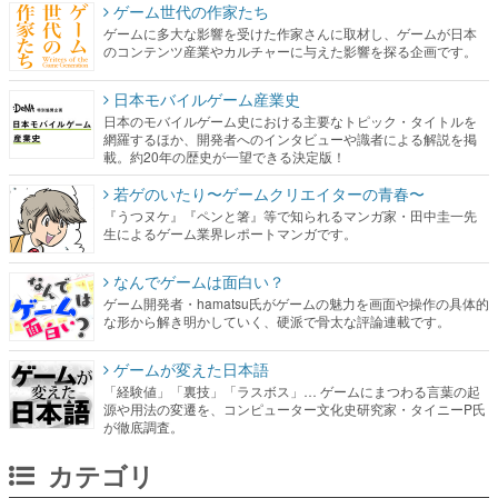
ゲーム世代の作家たち
ゲームに多大な影響を受けた作家さんに取材し、ゲームが日本
のコンテンツ産業やカルチャーに与えた影響を探る企画です。
日本モバイルゲーム産業史
日本のモバイルゲーム史における主要なトピック・タイトルを
網羅するほか、開発者へのインタビューや識者による解説を掲
載。約20年の歴史が一望できる決定版！
若ゲのいたり〜ゲームクリエイターの青春〜
『うつヌケ』『ペンと箸』等で知られるマンガ家・田中圭一先
生によるゲーム業界レポートマンガです。
なんでゲームは面白い？
ゲーム開発者・hamatsu氏がゲームの魅力を画面や操作の具体的
な形から解き明かしていく、硬派で骨太な評論連載です。
ゲームが変えた日本語
「経験値」「裏技」「ラスボス」… ゲームにまつわる言葉の起
源や用法の変遷を、コンピューター文化史研究家・タイニーP氏
が徹底調査。
カテゴリ