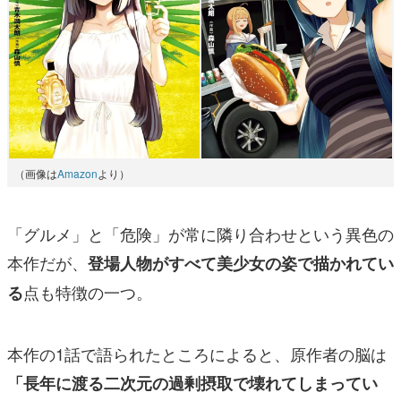
（画像は
Amazon
より）
「グルメ」と「危険」が常に隣り合わせという異色の
本作だが、
登場人物がすべて美少女の姿で描かれてい
点も特徴の一つ。
る
本作の1話で語られたところによると、原作者の脳は
「長年に渡る二次元の過剰摂取で壊れてしまってい