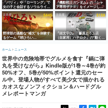
「パリィ」や「ローリング」で
『機動戦士ガンダム』の「シャ
女の子と会話するソウルライク
ア専用ザクⅡ」をイメージした
インタビュー
恋愛ゲーム『小早川さんはソウ
散水ホースリールが予約開始。
注目度
5445
注目度
5159
ルライク』無料公開。返事に失
本体にはシャアのパーソナルマ
連載・特集一覧
敗すると「YOU DIED」
ークやジオン公国軍のエンブレ
ム、型式番号などを配置
殿堂入り記事
SNS拡散数が数千以上！ ページビュー数万以上！ などな
野球部の過酷な“補欠”を体験す
『頭文字D』「藤原とうふ店
ど。多くの人々に読まれた、電ファミ渾身の“殿堂入り”記
るゲーム『球ひろい
（自家用）ハチロク」の“動くテ
事をまとめました。
Simulator』が「1件」のウィッ
ィッシュケース”が買えるポップ
シュリストをもとにチェコ語に
アップショップが開催へ。マン
ゲームの企画書
ホーム
ニュース
対応しSNSで話題に。『キング
ガの舞台である群馬の「イオン
名作ゲームクリエイターの方々に製作時のエピソードをお
聞きし、ヒットする企画（ゲーム）とは何か？を探ってい
ダム・カム』開発元やチェコの
モール高崎」にて、8月11日か
世界中の危険地帯でグルメを食す『鍋に弾
きます。
プロ野球選手から称賛の声
ら8月20日までの期間限定で開
催予定
丸を受けながら』Kindle版が1巻～4巻が約
赫本
この物語を解いてはいけない。『赫本』は、〈試験問題〉
50%オフ、5巻が50%ポイント還元のセー
の形をした短編ホラー小説集です。
ル中。登場人物がすべて美少女で描かれる
カオスなノンフィクション＆ハードグル
新世代に訊く
これからのデジタルゲーム市場を担う若きクリエイター達
メレポートマンガ
の姿を追い、彼らのルーツと情熱を探っていきます。
ゲーム世代の作家たち
ゲームに多大な影響を受けた作家さんに取材し、ゲームが