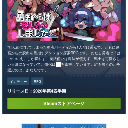
“ぜんめつ”してしまった勇者パーティから1人だけ選んで、ともに迷
宮からの脱出を目指すダンジョン探索RPGです。 ただし勇者は「は
い/いいえ」しか喋れず、魔法使いは魔法が使えず、戦士は可愛らし
い人形になっていて、僧侶は██を崇拝しています。誰を救うのかを
選ぶのは、あなたです。
インディー
RPG
リリース日：2026年第4四半期
Steamストアページ