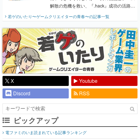
解散の危機を救い、『.hack』成功の活路を
開く。業界の快男児・松山 洋に流れる血は
若ゲのいたり〜ゲームクリエイターの青春〜
の記事一覧
『少年ジャンプ』色だった【若ゲのいた
り】
X
Youtube
Discord
RSS
ピックアップ
電ファミのいま読まれている記事ランキング