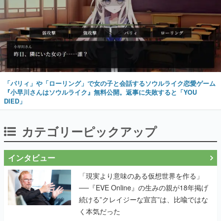
「パリィ」や「ローリング」で女の子と会話するソウルライク恋愛ゲーム
『小早川さんはソウルライク』無料公開。返事に失敗すると「YOU
DIED」
カテゴリーピックアップ
インタビュー
「現実より意味のある仮想世界を作る」
──『EVE Online』の生みの親が18年掲げ
続ける”クレイジーな宣言”は、比喩ではな
く本気だった