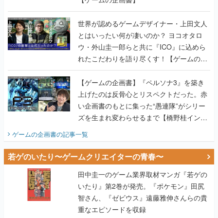
世界が認めるゲームデザイナー・上田文人
とはいったい何が凄いのか？ ヨコオタロ
ウ・外山圭一郎らと共に『ICO』に込めら
れたこだわりを語り尽くす！【ゲームの企
画書】
【ゲームの企画書】『ペルソナ3』を築き
上げたのは反骨心とリスペクトだった。赤
い企画書のもとに集った“愚連隊”がシリー
ズを生まれ変わらせるまで【橋野桂インタ
ビュー】
ゲームの企画書
の記事一覧
若ゲのいたり〜ゲームクリエイターの青春〜
田中圭一のゲーム業界取材マンガ『若ゲの
いたり』第2巻が発売。『ポケモン』田尻
智さん、『ゼビウス』遠藤雅伸さんらの貴
重なエピソードを収録