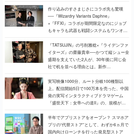
作り込みのすさまじさにコラボ先も驚嘆
──『Wizardry Variants Daphne』
×『FFXI』コラボが期間限定なのにジョブ
もキャラも武器も戦闘システムもワンオフ
で作り込まれた理由を両ディレクターに聞
く
『TATSUJIN』の弓削雅稔×『ライデンファ
イターズ』の齋藤貴幸──かつて縦シュー全
盛期を支えていた2人が、30年後に同じ会
社で机を並べる理由とは。新作
『TATSUJIN EXTREME』で初タッグを組
んだレジェンド2人に訊く開発秘話
実写映像1000分、ルート分岐100種類以
上。配信開始5日で100万本を売った、中国
発の実写インタラクティブドラマゲーム
『盛世天下：女帝への道II』の、規模が違
うこだわりをプロデューサーに聞いた
半年でアプリストアをオープン？ スマホア
プリの“代替ストア”として、わずか6ヵ月で
国内向けローンチを行った発見型ストア