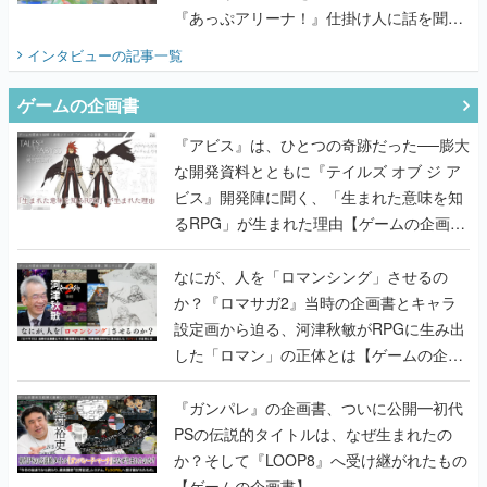
『あっぷアリーナ！』仕掛け人に話を聞い
てみた
インタビュー
の記事一覧
ゲームの企画書
『アビス』は、ひとつの奇跡だった──膨大
な開発資料とともに『テイルズ オブ ジ ア
ビス』開発陣に聞く、「生まれた意味を知
るRPG」が生まれた理由【ゲームの企画
書】
なにが、人を「ロマンシング」させるの
か？『ロマサガ2』当時の企画書とキャラ
設定画から迫る、河津秋敏がRPGに生み出
した「ロマン」の正体とは【ゲームの企画
書】
『ガンパレ』の企画書、ついに公開━初代
PSの伝説的タイトルは、なぜ生まれたの
か？そして『LOOP8』へ受け継がれたもの
【ゲームの企画書】