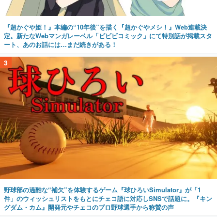
『超かぐや姫！』本編の“10年後”を描く『超かぐやメシ！』Web連載決
定。新たなWebマンガレーベル「ビビビコミック」にて特別話が掲載スタ
ート、あのお話には…まだ続きがある！
3
野球部の過酷な“補欠”を体験するゲーム『球ひろいSimulator』が「1
件」のウィッシュリストをもとにチェコ語に対応しSNSで話題に。『キン
グダム・カム』開発元やチェコのプロ野球選手から称賛の声