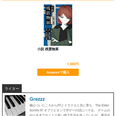
小説 残置物展
1,980円
Amazonで購入
ライター
Grezzz
物心ついたころからFFとドラクエと共に育ち、The Elder
Scrolls IV: オブリビオンで洋ゲーの沼にハマる。 ゲームの
やりすぎでセミより長い地下生活を送っていたが、最近社