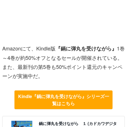
マンガ
女性向け
アプリレビュー
その他
Amazonにて、Kindle版
1巻
『鍋に弾丸を受けながら』
～4巻が約50%オフとなるセールが開催されている。
電ファミニコゲーマーとは？
また、最新刊の第5巻も50%ポイント還元のキャンペ
運営：株式会社マレ
ーンが実施中だ。
Kindle『鍋に弾丸を受けながら』シリーズ一
覧はこちら
鍋に弾丸を受けながら １ (カドカワデジタ