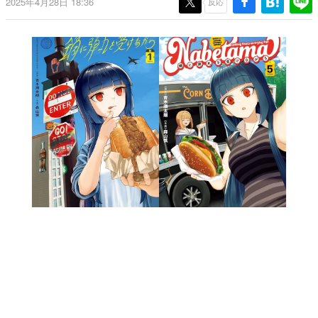
2025年4月28日 18:36
反応
日本のコンテンツ産業やカルチャーに与えた影響を探る企
画です。
日本モバイルゲーム産業史
日本のモバイルゲーム史における主要なトピック・タイト
ルを網羅するほか、開発者へのインタビューや識者による
解説を掲載。約20年の歴史が一望できる決定版！
若ゲのいたり〜ゲームクリエイターの青春〜
『うつヌケ』『ペンと箸』等で知られるマンガ家・田中圭
一先生によるゲーム業界レポートマンガです。
なんでゲームは面白い？
ゲーム開発者・hamatsu氏がゲームの魅力を画面や操作の
具体的な形から解き明かしていく、硬派で骨太な評論連載
です。
ゲームが変えた日本語
「経験値」「裏技」「ラスボス」… ゲームにまつわる言葉
の起源や用法の変遷を、コンピューター文化史研究家・タ
イニーP氏が徹底調査。
カテゴリ
特集記事