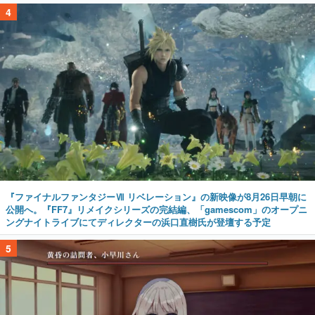
4
『ファイナルファンタジーⅦ リベレーション』の新映像が8月26日早朝に
公開へ。『FF7』リメイクシリーズの完結編、「gamescom」のオープニ
ングナイトライブにてディレクターの浜口直樹氏が登壇する予定
5