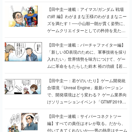
【田中圭一連載：アイマス/ガンダム 戦場
の絆 編】わがままな王様のわがままなニー
ズを満たす！──小山順一朗が貫く姿勢に、
ゲームクリエイターとしての矜持を見た
【若ゲのいたり最終回】
【田中圭一連載：バーチャファイター編】
「新しい3D表現のために、軍事技術を採り
入れたい」世界情勢を味方につけて、ゲー
ムに革命をもたらした鈴木 裕の功績【若ゲ
のいたり】
【田中圭一：若ゲのいたり】ゲーム開発統
合環境「Unreal Engine」最新バージョン
で、開発環境はどう変わる？ ゲーム業界向
けソリューションイベント「GTMF2019」
に行って、より理解を深めよう【PR】
【田中圭一連載：サイバーコネクトツー
編】すべての責任はオレが取る。だから、
付いてきてくれないか──男の熱意はチーム