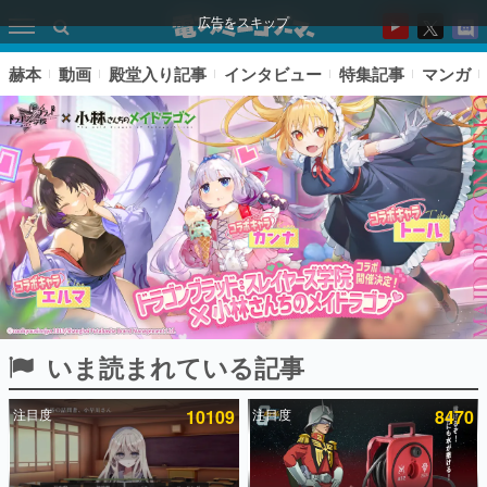
広告をスキップ
赫本
動画
殿堂入り記事
インタビュー
特集記事
マンガ
いま読まれている記事
ピックアップ
注目度
10109
注目度
8470
電ファミのいま読まれている記事ランキング
アプリセール情報