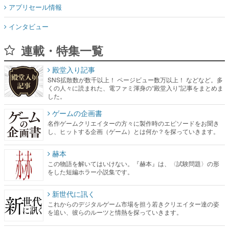
アプリセール情報
インタビュー
連載・特集一覧
殿堂入り記事
SNS拡散数が数千以上！ ページビュー数万以上！ などなど。多
くの人々に読まれた、電ファミ渾身の“殿堂入り”記事をまとめま
した。
ゲームの企画書
名作ゲームクリエイターの方々に製作時のエピソードをお聞き
し、ヒットする企画（ゲーム）とは何か？を探っていきます。
赫本
この物語を解いてはいけない。『赫本』は、〈試験問題〉の形
をした短編ホラー小説集です。
新世代に訊く
これからのデジタルゲーム市場を担う若きクリエイター達の姿
を追い、彼らのルーツと情熱を探っていきます。