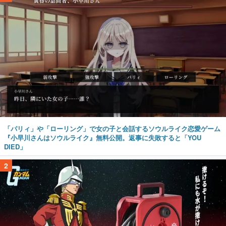
「パリィ」や「ローリング」で女の子と会話するソウルライク恋愛ゲーム
『小早川さんはソウルライク』無料公開。返事に失敗すると「YOU
DIED」
2