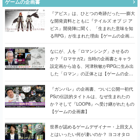
ゲームの企画書
『アビス』は、ひとつの奇跡だった──膨大
な開発資料とともに『テイルズ オブ ジ ア
ビス』開発陣に聞く、「生まれた意味を知
るRPG」が生まれた理由【ゲームの企画
書】
なにが、人を「ロマンシング」させるの
か？『ロマサガ2』当時の企画書とキャラ
設定画から迫る、河津秋敏がRPGに生み出
した「ロマン」の正体とは【ゲームの企画
書】
『ガンパレ』の企画書、ついに公開━初代
PSの伝説的タイトルは、なぜ生まれたの
か？そして『LOOP8』へ受け継がれたもの
【ゲームの企画書】
世界が認めるゲームデザイナー・上田文人
とはいったい何が凄いのか？ ヨコオタロ