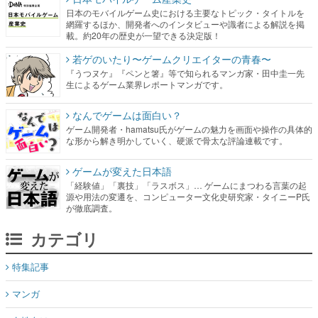
日本のモバイルゲーム史における主要なトピック・タイトルを
網羅するほか、開発者へのインタビューや識者による解説を掲
載。約20年の歴史が一望できる決定版！
若ゲのいたり〜ゲームクリエイターの青春〜
『うつヌケ』『ペンと箸』等で知られるマンガ家・田中圭一先
生によるゲーム業界レポートマンガです。
なんでゲームは面白い？
ゲーム開発者・hamatsu氏がゲームの魅力を画面や操作の具体的
な形から解き明かしていく、硬派で骨太な評論連載です。
ゲームが変えた日本語
「経験値」「裏技」「ラスボス」… ゲームにまつわる言葉の起
源や用法の変遷を、コンピューター文化史研究家・タイニーP氏
が徹底調査。
カテゴリ
特集記事
マンガ