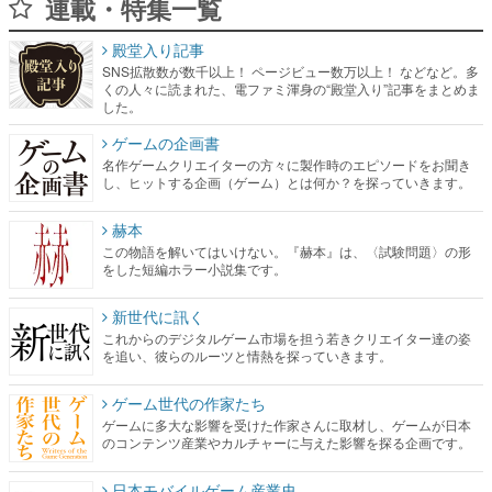
連載・特集一覧
殿堂入り記事
SNS拡散数が数千以上！ ページビュー数万以上！ などなど。多
くの人々に読まれた、電ファミ渾身の“殿堂入り”記事をまとめま
した。
ゲームの企画書
名作ゲームクリエイターの方々に製作時のエピソードをお聞き
し、ヒットする企画（ゲーム）とは何か？を探っていきます。
赫本
この物語を解いてはいけない。『赫本』は、〈試験問題〉の形
をした短編ホラー小説集です。
新世代に訊く
これからのデジタルゲーム市場を担う若きクリエイター達の姿
を追い、彼らのルーツと情熱を探っていきます。
ゲーム世代の作家たち
ゲームに多大な影響を受けた作家さんに取材し、ゲームが日本
のコンテンツ産業やカルチャーに与えた影響を探る企画です。
日本モバイルゲーム産業史