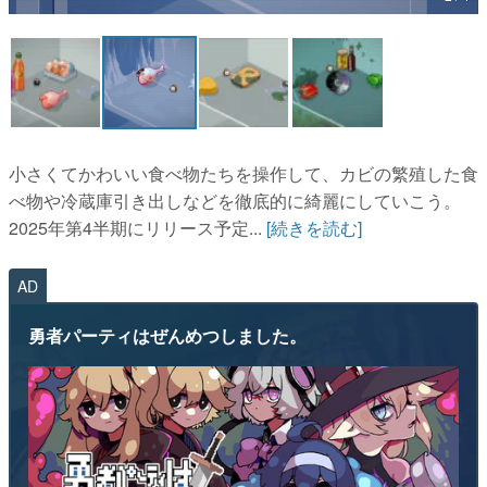
マンガ
女性向け
アプリレビュー
その他
小さくてかわいい食べ物たちを操作して、カビの繁殖した食
べ物や冷蔵庫引き出しなどを徹底的に綺麗にしていこう。
電ファミニコゲーマーとは？
2025年第4半期にリリース予定...
[続きを読む]
運営：株式会社マレ
AD
勇者パーティはぜんめつしました。