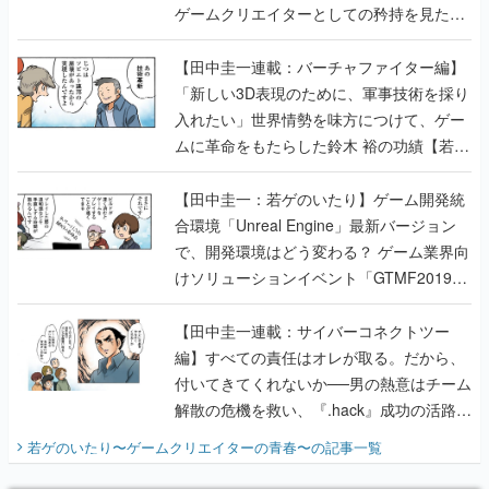
ゲームクリエイターとしての矜持を見た
【若ゲのいたり最終回】
【田中圭一連載：バーチャファイター編】
「新しい3D表現のために、軍事技術を採り
入れたい」世界情勢を味方につけて、ゲー
ムに革命をもたらした鈴木 裕の功績【若ゲ
のいたり】
【田中圭一：若ゲのいたり】ゲーム開発統
合環境「Unreal Engine」最新バージョン
で、開発環境はどう変わる？ ゲーム業界向
けソリューションイベント「GTMF2019」
に行って、より理解を深めよう【PR】
【田中圭一連載：サイバーコネクトツー
編】すべての責任はオレが取る。だから、
付いてきてくれないか──男の熱意はチーム
解散の危機を救い、『.hack』成功の活路を
開く。業界の快男児・松山 洋に流れる血は
若ゲのいたり〜ゲームクリエイターの青春〜
の記事一覧
『少年ジャンプ』色だった【若ゲのいた
り】