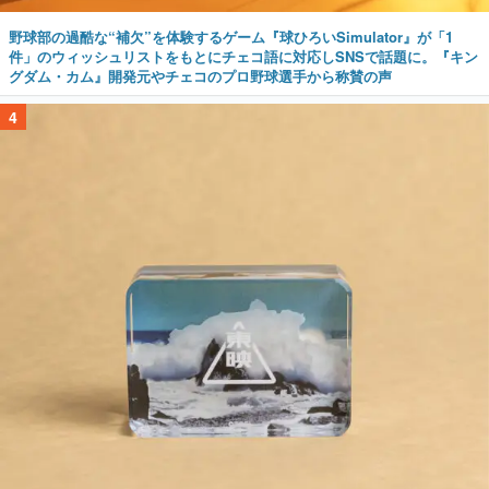
野球部の過酷な“補欠”を体験するゲーム『球ひろいSimulator』が「1
件」のウィッシュリストをもとにチェコ語に対応しSNSで話題に。『キン
グダム・カム』開発元やチェコのプロ野球選手から称賛の声
4