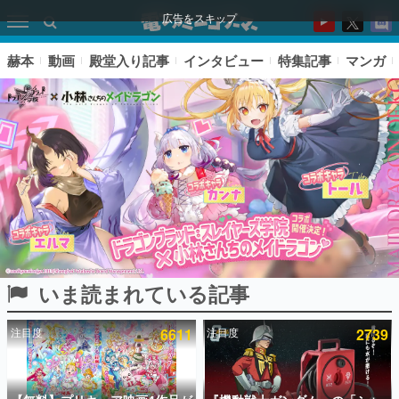
広告をスキップ
赫本
動画
殿堂入り記事
インタビュー
特集記事
マンガ
いま読まれている記事
ピックアップ
注目度
6611
注目度
2739
電ファミのいま読まれている記事ランキング
アプリセール情報