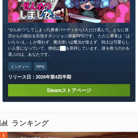
“ぜんめつ”してしまった勇者パーティから1人だけ選んで、ともに迷
宮からの脱出を目指すダンジョン探索RPGです。 ただし勇者は「は
い/いいえ」しか喋れず、魔法使いは魔法が使えず、戦士は可愛らし
い人形になっていて、僧侶は██を崇拝しています。誰を救うのかを
選ぶのは、あなたです。
インディー
RPG
リリース日：2026年第4四半期
Steamストアページ
ランキング
1