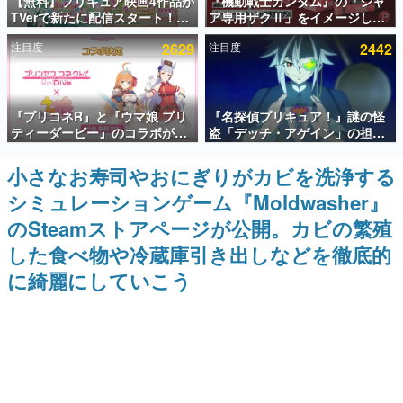
【無料】プリキュア映画4作品が
『機動戦士ガンダム』の「シャ
TVerで新たに配信スタート！な
ア専用ザクⅡ」をイメージした
インタビュー
んと2018年～2024年の映画ほぼ
散水ホースリールが予約開始。
注目度
2629
注目度
2442
すべてが見放題に、ぶっちゃけ
本体にはシャアのパーソナルマ
連載・特集一覧
ありえないラインナップ
ークやジオン公国軍のエンブレ
ム、型式番号などを配置
殿堂入り記事
『プリコネR』と『ウマ娘 プリ
『名探偵プリキュア！』謎の怪
SNS拡散数が数千以上！ ページビュー数万以上！ などな
ど。多くの人々に読まれた、電ファミ渾身の“殿堂入り”記
ティーダービー』のコラボが決
盗「デッチ・アゲイン」の担当
事をまとめました。
定！“最大170連無料”の8.5周年
キャストは天﨑滉平さんと判
キャンペーンなども発表
明。『Re:ゼロから始める異世
小さなお寿司やおにぎりがカビを洗浄する
ゲームの企画書
界生活』オットー役、『ヒプノ
名作ゲームクリエイターの方々に製作時のエピソードをお
シミュレーションゲーム『Moldwasher』
シスマイク』山田三郎役など
聞きし、ヒットする企画（ゲーム）とは何か？を探ってい
きます。
のSteamストアページが公開。カビの繁殖
赫本
した食べ物や冷蔵庫引き出しなどを徹底的
この物語を解いてはいけない。『赫本』は、〈試験問題〉
に綺麗にしていこう
の形をした短編ホラー小説集です。
新世代に訊く
これからのデジタルゲーム市場を担う若きクリエイター達
の姿を追い、彼らのルーツと情熱を探っていきます。
ゲーム世代の作家たち
ゲームに多大な影響を受けた作家さんに取材し、ゲームが