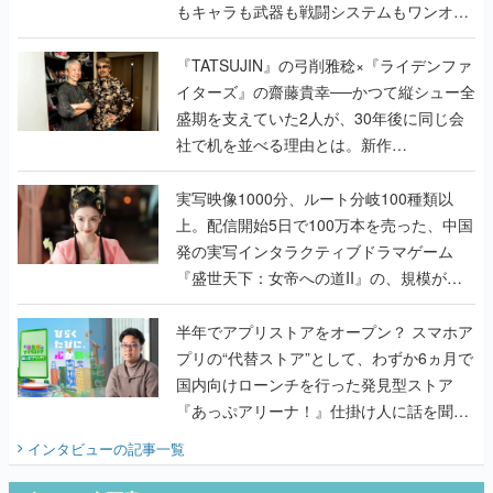
もキャラも武器も戦闘システムもワンオフ
で作り込まれた理由を両ディレクターに聞
く
『TATSUJIN』の弓削雅稔×『ライデンファ
イターズ』の齋藤貴幸──かつて縦シュー全
盛期を支えていた2人が、30年後に同じ会
社で机を並べる理由とは。新作
『TATSUJIN EXTREME』で初タッグを組
んだレジェンド2人に訊く開発秘話
実写映像1000分、ルート分岐100種類以
上。配信開始5日で100万本を売った、中国
発の実写インタラクティブドラマゲーム
『盛世天下：女帝への道II』の、規模が違
うこだわりをプロデューサーに聞いた
半年でアプリストアをオープン？ スマホア
プリの“代替ストア”として、わずか6ヵ月で
国内向けローンチを行った発見型ストア
『あっぷアリーナ！』仕掛け人に話を聞い
てみた
インタビュー
の記事一覧