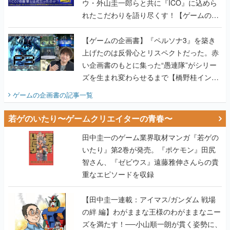
ウ・外山圭一郎らと共に『ICO』に込めら
れたこだわりを語り尽くす！【ゲームの企
画書】
【ゲームの企画書】『ペルソナ3』を築き
上げたのは反骨心とリスペクトだった。赤
い企画書のもとに集った“愚連隊”がシリー
ズを生まれ変わらせるまで【橋野桂インタ
ビュー】
ゲームの企画書
の記事一覧
若ゲのいたり〜ゲームクリエイターの青春〜
田中圭一のゲーム業界取材マンガ『若ゲの
いたり』第2巻が発売。『ポケモン』田尻
智さん、『ゼビウス』遠藤雅伸さんらの貴
重なエピソードを収録
【田中圭一連載：アイマス/ガンダム 戦場
の絆 編】わがままな王様のわがままなニー
ズを満たす！──小山順一朗が貫く姿勢に、