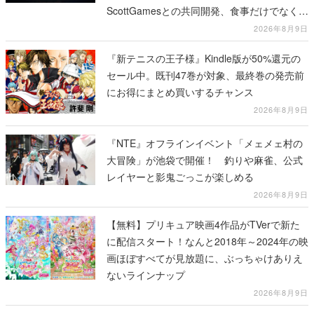
ScottGamesとの共同開発、食事だけでなくス
テージショーや没入型のホラー体験も楽しめ
2026年8月9日
る
『新テニスの王子様』Kindle版が50%還元の
セール中。既刊47巻が対象、最終巻の発売前
にお得にまとめ買いするチャンス
2026年8月9日
『NTE』オフラインイベント「メェメェ村の
大冒険」が池袋で開催！ 釣りや麻雀、公式
レイヤーと影鬼ごっこが楽しめる
2026年8月9日
【無料】プリキュア映画4作品がTVerで新た
に配信スタート！なんと2018年～2024年の映
画ほぼすべてが見放題に、ぶっちゃけありえ
ないラインナップ
2026年8月9日