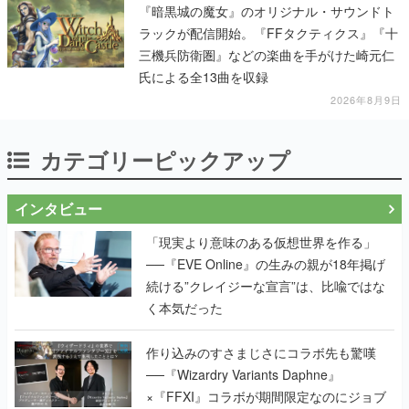
『暗黒城の魔女』のオリジナル・サウンドト
ラックが配信開始。『FFタクティクス』『十
三機兵防衛圏』などの楽曲を手がけた崎元仁
氏による全13曲を収録
2026年8月9日
カテゴリーピックアップ
インタビュー
「現実より意味のある仮想世界を作る」
──『EVE Online』の生みの親が18年掲げ
続ける”クレイジーな宣言”は、比喩ではな
く本気だった
作り込みのすさまじさにコラボ先も驚嘆
──『Wizardry Variants Daphne』
×『FFXI』コラボが期間限定なのにジョブ