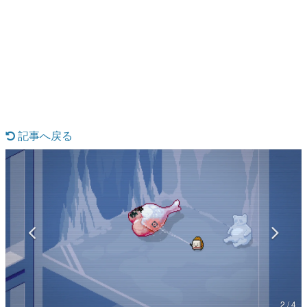
日本のコンテンツ産業やカルチャーに与えた影響を探る企
画です。
日本モバイルゲーム産業史
日本のモバイルゲーム史における主要なトピック・タイト
ルを網羅するほか、開発者へのインタビューや識者による
解説を掲載。約20年の歴史が一望できる決定版！
若ゲのいたり〜ゲームクリエイターの青春〜
『うつヌケ』『ペンと箸』等で知られるマンガ家・田中圭
一先生によるゲーム業界レポートマンガです。
記事へ戻る
なんでゲームは面白い？
ゲーム開発者・hamatsu氏がゲームの魅力を画面や操作の
具体的な形から解き明かしていく、硬派で骨太な評論連載
です。
ゲームが変えた日本語
「経験値」「裏技」「ラスボス」… ゲームにまつわる言葉
の起源や用法の変遷を、コンピューター文化史研究家・タ
イニーP氏が徹底調査。
カテゴリ
2 / 4
特集記事