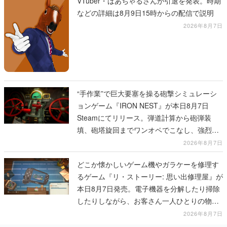
VTuber・ばあちゃるさんが引退を発表。時期
などの詳細は8月9日15時からの配信で説明
2026年8月7日
“手作業”で巨大要塞を操る砲撃シミュレーシ
ョンゲーム『IRON NEST』が本日8月7日
Steamにてリリース。弾道計算から砲弾装
填、砲塔旋回までワンオペでこなし、強烈な
一撃をブチかませるロマンある作品
2026年8月7日
どこか懐かしいゲーム機やガラケーを修理す
るゲーム『リ・ストーリー: 思い出修理屋』が
本日8月7日発売。電子機器を分解したり掃除
したりしながら、お客さん一人ひとりの物語
に耳を傾ける
2026年8月7日