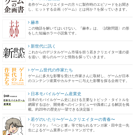
名作ゲームクリエイターの方々に製作時のエピソードをお聞き
し、ヒットする企画（ゲーム）とは何か？を探っていきます。
赫本
この物語を解いてはいけない。『赫本』は、〈試験問題〉の形
をした短編ホラー小説集です。
新世代に訊く
これからのデジタルゲーム市場を担う若きクリエイター達の姿
を追い、彼らのルーツと情熱を探っていきます。
ゲーム世代の作家たち
ゲームに多大な影響を受けた作家さんに取材し、ゲームが日本
のコンテンツ産業やカルチャーに与えた影響を探る企画です。
日本モバイルゲーム産業史
日本のモバイルゲーム史における主要なトピック・タイトルを
網羅するほか、開発者へのインタビューや識者による解説を掲
載。約20年の歴史が一望できる決定版！
若ゲのいたり〜ゲームクリエイターの青春〜
『うつヌケ』『ペンと箸』等で知られるマンガ家・田中圭一先
生によるゲーム業界レポートマンガです。