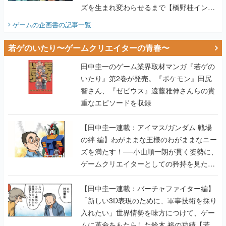
ズを生まれ変わらせるまで【橋野桂インタ
ビュー】
ゲームの企画書
の記事一覧
若ゲのいたり〜ゲームクリエイターの青春〜
田中圭一のゲーム業界取材マンガ『若ゲの
いたり』第2巻が発売。『ポケモン』田尻
智さん、『ゼビウス』遠藤雅伸さんらの貴
重なエピソードを収録
【田中圭一連載：アイマス/ガンダム 戦場
の絆 編】わがままな王様のわがままなニー
ズを満たす！──小山順一朗が貫く姿勢に、
ゲームクリエイターとしての矜持を見た
【若ゲのいたり最終回】
【田中圭一連載：バーチャファイター編】
「新しい3D表現のために、軍事技術を採り
入れたい」世界情勢を味方につけて、ゲー
ムに革命をもたらした鈴木 裕の功績【若ゲ