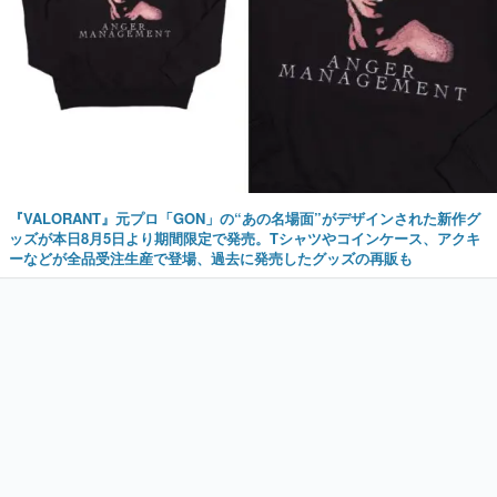
『VALORANT』元プロ「GON」の“あの名場面”がデザインされた新作グ
ッズが本日8月5日より期間限定で発売。Tシャツやコインケース、アクキ
ーなどが全品受注生産で登場、過去に発売したグッズの再販も