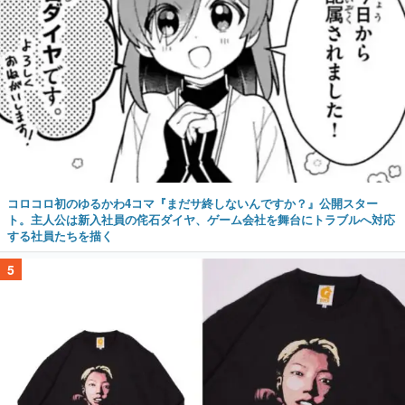
コロコロ初のゆるかわ4コマ『まだサ終しないんですか？』公開スター
ト。主人公は新入社員の侘石ダイヤ、ゲーム会社を舞台にトラブルへ対応
する社員たちを描く
5