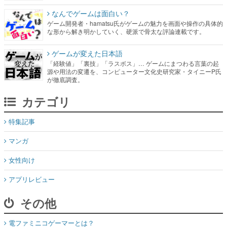
なんでゲームは面白い？
ゲーム開発者・hamatsu氏がゲームの魅力を画面や操作の具体的
な形から解き明かしていく、硬派で骨太な評論連載です。
ゲームが変えた日本語
「経験値」「裏技」「ラスボス」… ゲームにまつわる言葉の起
源や用法の変遷を、コンピューター文化史研究家・タイニーP氏
が徹底調査。
カテゴリ
特集記事
マンガ
女性向け
アプリレビュー
その他
電ファミニコゲーマーとは？