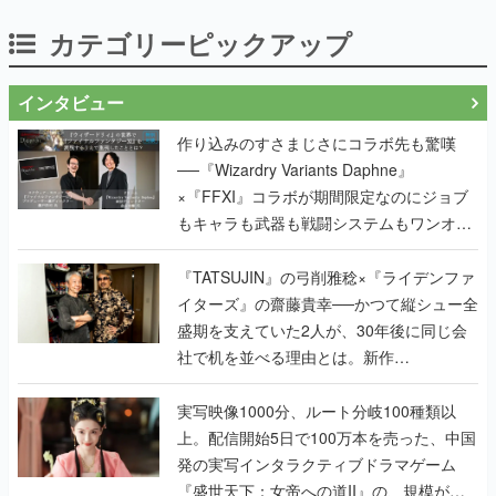
カテゴリーピックアップ
インタビュー
作り込みのすさまじさにコラボ先も驚嘆
──『Wizardry Variants Daphne』
×『FFXI』コラボが期間限定なのにジョブ
もキャラも武器も戦闘システムもワンオフ
で作り込まれた理由を両ディレクターに聞
く
『TATSUJIN』の弓削雅稔×『ライデンファ
イターズ』の齋藤貴幸──かつて縦シュー全
盛期を支えていた2人が、30年後に同じ会
社で机を並べる理由とは。新作
『TATSUJIN EXTREME』で初タッグを組
んだレジェンド2人に訊く開発秘話
実写映像1000分、ルート分岐100種類以
上。配信開始5日で100万本を売った、中国
発の実写インタラクティブドラマゲーム
『盛世天下：女帝への道II』の、規模が違