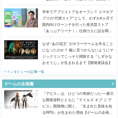
うこだわりをプロデューサーに聞いた
半年でアプリストアをオープン？ スマホア
プリの“代替ストア”として、わずか6ヵ月で
国内向けローンチを行った発見型ストア
『あっぷアリーナ！』仕掛け人に話を聞い
てみた
なぜ “あの花王” がホラーゲームを作ること
になったのか？ 敵に見つからないようにマ
ジックリンでこっそり掃除する『しずかな
おそうじ』が生まれるまで【開発座談会】
インタビュー
の記事一覧
ゲームの企画書
『アビス』は、ひとつの奇跡だった──膨大
な開発資料とともに『テイルズ オブ ジ ア
ビス』開発陣に聞く、「生まれた意味を知
るRPG」が生まれた理由【ゲームの企画