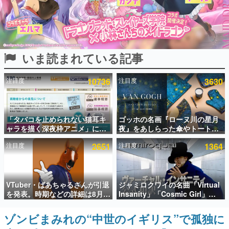
インタビュー
連載・特集一覧
いま読まれている記事
殿堂入り記事
SNS拡散数が数千以上！ ページビュー数万以上！ などな
ど。多くの人々に読まれた、電ファミ渾身の“殿堂入り”記
注目度
10736
注目度
3630
事をまとめました。
ゲームの企画書
名作ゲームクリエイターの方々に製作時のエピソードをお
聞きし、ヒットする企画（ゲーム）とは何か？を探ってい
「タバコを止められない猫耳キ
ゴッホの名画『ローヌ川の星月
きます。
ャラを描く深夜枠アニメ」に視
夜』をあしらった傘やトートバ
聴者の一部から批判意見。違法
ッグなどが登場。8月7日21時よ
赫本
注目度
2651
注目度
1364
薬物の使用と思しき描写も含め
り2日間限定で予約販売
この物語を解いてはいけない。『赫本』は、〈試験問題〉
て、BPOが議論を交わす
の形をした短編ホラー小説集です。
新世代に訊く
VTuber・ばあちゃるさんが引退
ジャミロクワイの名曲「Virtual
これからのデジタルゲーム市場を担う若きクリエイター達
を発表。時期などの詳細は8月9
Insanity」「Cosmic Girl」
の姿を追い、彼らのルーツと情熱を探っていきます。
日15時からの配信で説明
「Canned Heat」公式日本語字
幕付きMVがいきなり公開！
ゾンビまみれの“中世のイギリス”で孤独に
ゲーム世代の作家たち
「SUMMER SONIC 2026」での
ゲームに多大な影響を受けた作家さんに取材し、ゲームが