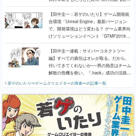
のいたり】
【田中圭一：若ゲのいたり】ゲーム開発統
合環境「Unreal Engine」最新バージョン
で、開発環境はどう変わる？ ゲーム業界向
けソリューションイベント「GTMF2019」
に行って、より理解を深めよう【PR】
【田中圭一連載：サイバーコネクトツー
編】すべての責任はオレが取る。だから、
付いてきてくれないか──男の熱意はチーム
解散の危機を救い、『.hack』成功の活路を
開く。業界の快男児・松山 洋に流れる血は
若ゲのいたり〜ゲームクリエイターの青春〜
の記事一覧
『少年ジャンプ』色だった【若ゲのいた
り】