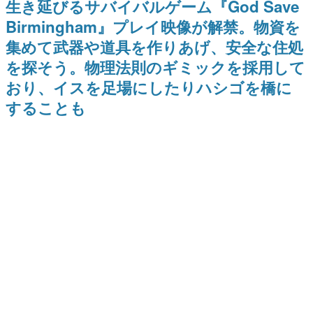
生き延びるサバイバルゲーム『God Save
9年ぶりとなる日本公演を記念し
日本のコンテンツ産業やカルチャーに与えた影響を探る企
て
Birmingham』プレイ映像が解禁。物資を
画です。
集めて武器や道具を作りあげ、安全な住処
日本モバイルゲーム産業史
日本のモバイルゲーム史における主要なトピック・タイト
を探そう。物理法則のギミックを採用して
ルを網羅するほか、開発者へのインタビューや識者による
解説を掲載。約20年の歴史が一望できる決定版！
おり、イスを足場にしたりハシゴを橋に
若ゲのいたり〜ゲームクリエイターの青春〜
することも
『うつヌケ』『ペンと箸』等で知られるマンガ家・田中圭
一先生によるゲーム業界レポートマンガです。
なんでゲームは面白い？
ゲーム開発者・hamatsu氏がゲームの魅力を画面や操作の
具体的な形から解き明かしていく、硬派で骨太な評論連載
です。
ゲームが変えた日本語
「経験値」「裏技」「ラスボス」… ゲームにまつわる言葉
の起源や用法の変遷を、コンピューター文化史研究家・タ
イニーP氏が徹底調査。
カテゴリ
特集記事