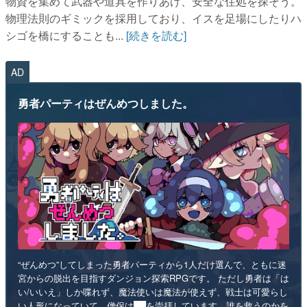
物資を集めて武器や道具を作りあげ、安全な住処を探そう。
物理法則のギミックを採用しており、イスを足場にしたりハ
シゴを橋にすることも...
[続きを読む]
AD
勇者パーティはぜんめつしました。
“ぜんめつ”してしまった勇者パーティから1人だけ選んで、ともに迷
宮からの脱出を目指すダンジョン探索RPGです。 ただし勇者は「は
い/いいえ」しか喋れず、魔法使いは魔法が使えず、戦士は可愛らし
い人形になっていて、僧侶は██を崇拝しています。誰を救うのかを