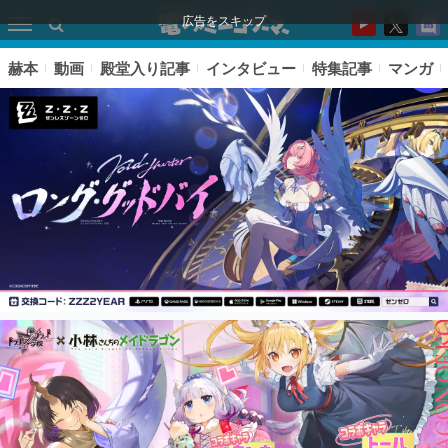
広告をスキップ
赫本
動画
殿堂入り記事
インタビュー
特集記事
マンガ
ピックアップ
電ファミのいま読まれている記事ランキング
アプリセール情報