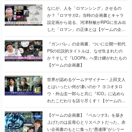
書】
なにが、人を「ロマンシング」させるの
か？『ロマサガ2』当時の企画書とキャラ
設定画から迫る、河津秋敏がRPGに生み出
した「ロマン」の正体とは【ゲームの企画
書】
『ガンパレ』の企画書、ついに公開━初代
PSの伝説的タイトルは、なぜ生まれたの
か？そして『LOOP8』へ受け継がれたもの
【ゲームの企画書】
世界が認めるゲームデザイナー・上田文人
とはいったい何が凄いのか？ ヨコオタロ
ウ・外山圭一郎らと共に『ICO』に込めら
れたこだわりを語り尽くす！【ゲームの企
画書】
【ゲームの企画書】『ペルソナ3』を築き
上げたのは反骨心とリスペクトだった。赤
い企画書のもとに集った“愚連隊”がシリー