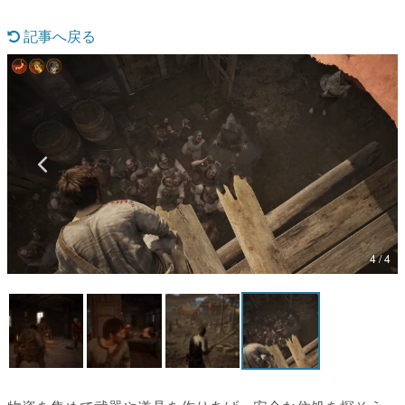
マンガ
記事へ戻る
女性向け
アプリレビュー
その他
電ファミニコゲーマーとは？
運営：株式会社マレ
4 / 4