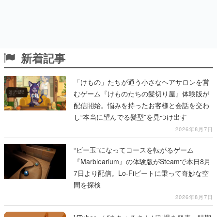
新着記事
「けもの」たちが通う小さなヘアサロンを営
むゲーム『けものたちの髪切り屋』体験版が
配信開始。悩みを持ったお客様と会話を交わ
し“本当に望んでる髪型”を見つけ出す
2026年8月7日
“ビー玉”になってコースを転がるゲーム
『Marblearium』の体験版がSteamで本日8月
7日より配信。Lo-Fiビートに乗って奇妙な空
間を探検
2026年8月7日