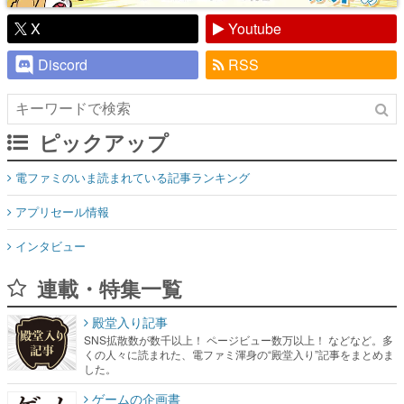
X
Youtube
Discord
RSS
ピックアップ
電ファミのいま読まれている記事ランキング
アプリセール情報
インタビュー
連載・特集一覧
殿堂入り記事
SNS拡散数が数千以上！ ページビュー数万以上！ などなど。多
くの人々に読まれた、電ファミ渾身の“殿堂入り”記事をまとめま
した。
ゲームの企画書