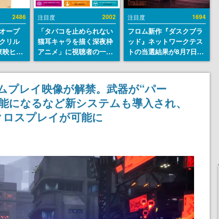
2486
2002
1694
注目度
注目度
オープ
「タバコを止められない
フロム新作『ダスクブラ
クリル
猫耳キャラを描く深夜枠
ッド』ネットワークテス
東映ヒス
アニメ」に視聴者の一部
トの当選結果が8月7日22
コレクシ
から批判意見。違法薬物
時に発表。応募サイトの
旬より発
の使用と思しき描写も含
マイページから確認可
めて、BPOが議論を交わ
能、テスト実施は8月21
ムプレイ映像が解禁。武器が“パー
す
日～24日
可能になるなど新システムも導入され、
クロスプレイが可能に