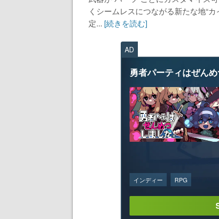
くシームレスにつながる新たな地“カ
定...
[続きを読む]
AD
勇者パーティはぜんめ
インディー
RPG