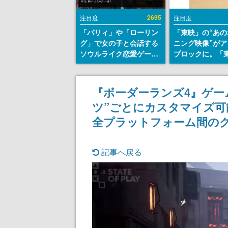
2695
注目度
注目度
「パリィ」や「ローリン
「東映」の“あの
グ」で女の子と会話する
ニング映像”がア
ソウルライク恋愛ゲーム
ブロックに。「
『小早川さんはソウルラ
トリカル グッズ
イク』無料公開。返事に
ョン」が8月下
失敗すると「YOU
売
『ボーダーランズ4』ゲー
DIED」
ツ”ごとにカスタマイズ
全プラットフォーム間の
記事へ戻る