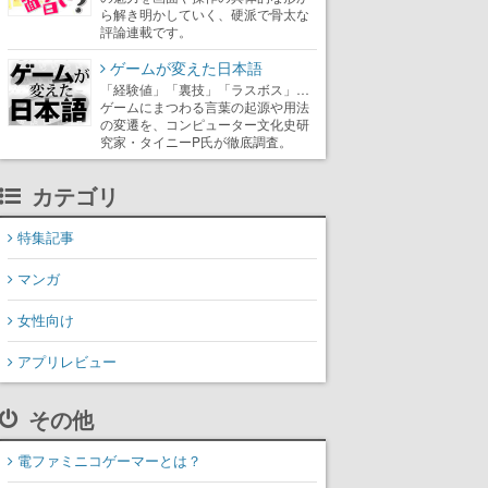
ら解き明かしていく、硬派で骨太な
評論連載です。
ゲームが変えた日本語
「経験値」「裏技」「ラスボス」…
ゲームにまつわる言葉の起源や用法
の変遷を、コンピューター文化史研
究家・タイニーP氏が徹底調査。
カテゴリ
特集記事
マンガ
女性向け
アプリレビュー
その他
電ファミニコゲーマーとは？