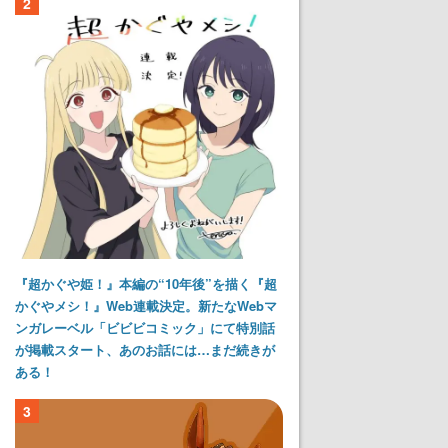
2
『超かぐや姫！』本編の“10年後”を描く『超
かぐやメシ！』Web連載決定。新たなWebマ
ンガレーベル「ビビビコミック」にて特別話
が掲載スタート、あのお話には…まだ続きが
ある！
3