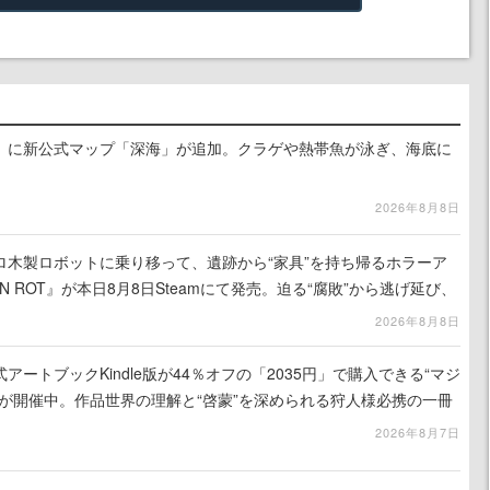
』に新公式マップ「深海」が追加。クラゲや熱帯魚が泳ぎ、海底に
2026年8月8日
ロ木製ロボットに乗り移って、遺跡から“家具”を持ち帰るホラーア
N ROT』が本日8月8日Steamにて発売。迫る“腐敗”から逃げ延び、
を再建
2026年8月8日
ートブックKindle版が44％オフの「2035円」で購入できる“マジ
が開催中。作品世界の理解と“啓蒙”を深められる狩人様必携の一冊
2026年8月7日