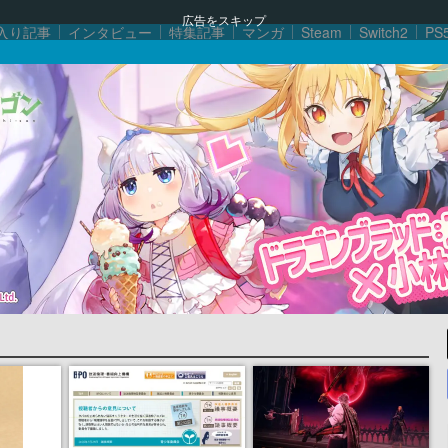
広告をスキップ
入り記事
インタビュー
特集記事
マンガ
Steam
Switch2
PS