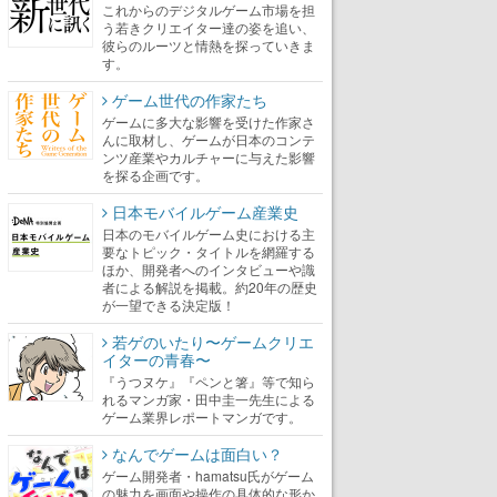
これからのデジタルゲーム市場を担
う若きクリエイター達の姿を追い、
彼らのルーツと情熱を探っていきま
す。
ゲーム世代の作家たち
ゲームに多大な影響を受けた作家さ
んに取材し、ゲームが日本のコンテ
ンツ産業やカルチャーに与えた影響
を探る企画です。
日本モバイルゲーム産業史
日本のモバイルゲーム史における主
要なトピック・タイトルを網羅する
ほか、開発者へのインタビューや識
者による解説を掲載。約20年の歴史
が一望できる決定版！
若ゲのいたり〜ゲームクリエ
イターの青春〜
『うつヌケ』『ペンと箸』等で知ら
れるマンガ家・田中圭一先生による
ゲーム業界レポートマンガです。
なんでゲームは面白い？
ゲーム開発者・hamatsu氏がゲーム
の魅力を画面や操作の具体的な形か