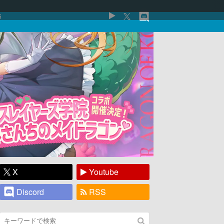
5
X
Youtube
Discord
RSS