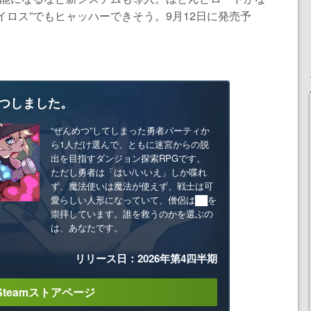
イロス”でもヒャッハーできそう。9月12日に発売予
つしました。
“ぜんめつ”してしまった勇者パーティか
ら1人だけ選んで、ともに迷宮からの脱
出を目指すダンジョン探索RPGです。
ただし勇者は「はい/いいえ」しか喋れ
ず、魔法使いは魔法が使えず、戦士は可
愛らしい人形になっていて、僧侶は██を
崇拝しています。誰を救うのかを選ぶの
は、あなたです。
リリース日：2026年第4四半期
Steamストアページ