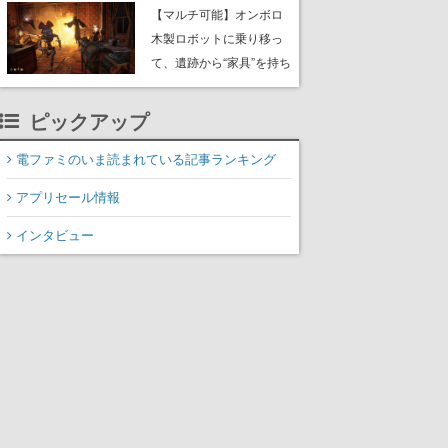
や大きな貝も
【マルチ可能】オンボロ
木製ロボットに乗り移っ
て、遺跡から“家具”を持ち
帰るホラーアクションゲ
ーム『GRAIN ROT』が本
ピックアップ
日8月8日Steamにて発
売。迫る“腐敗”から逃げ延
電ファミのいま読まれている記事ランキング
び、持ち帰った家具で基
アプリセール情報
地を再建
インタビュー