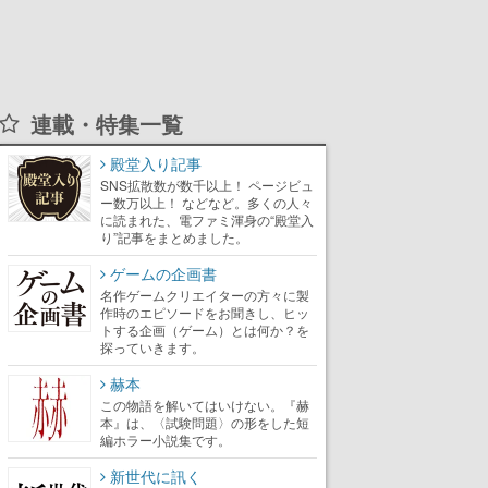
連載・特集一覧
殿堂入り記事
SNS拡散数が数千以上！ ページビュ
ー数万以上！ などなど。多くの人々
に読まれた、電ファミ渾身の“殿堂入
り”記事をまとめました。
ゲームの企画書
名作ゲームクリエイターの方々に製
作時のエピソードをお聞きし、ヒッ
トする企画（ゲーム）とは何か？を
探っていきます。
赫本
この物語を解いてはいけない。『赫
本』は、〈試験問題〉の形をした短
編ホラー小説集です。
新世代に訊く