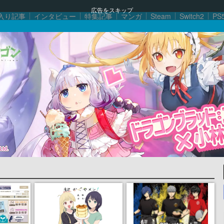
広告をスキップ
入り記事
インタビュー
特集記事
マンガ
Steam
Switch2
PS