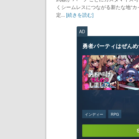
くシームレスにつながる新たな地“カ
定...
[続きを読む]
AD
勇者パーティはぜんめ
インディー
RPG