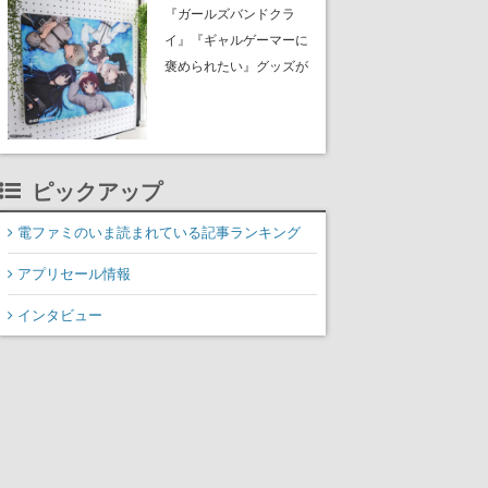
イク』無料公開。返事に
『ガールズバンドクラ
失敗すると「YOU
イ』『ギャルゲーマーに
DIED」
褒められたい』グッズが
夏コミ「ふもコレ」 ブ
ースに出展。イラストは
すべて描き下ろし。公式
サイトで予約を受付中
ピックアップ
電ファミのいま読まれている記事ランキング
アプリセール情報
インタビュー