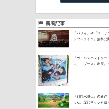
新着記事
「パリィ」や「ローリ
ソウルライク』無料公開
『ガールズバンドクラ
レ」 ブースに出展。
『幻想水滸伝』の新作『
った。歴代キャラも続