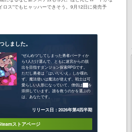
イロス”でもヒャッハーできそう。9月12日に発売予
つしました。
“ぜんめつ”してしまった勇者パーティか
ら1人だけ選んで、ともに迷宮からの脱
出を目指すダンジョン探索RPGです。
ただし勇者は「はい/いいえ」しか喋れ
ず、魔法使いは魔法が使えず、戦士は可
愛らしい人形になっていて、僧侶は██を
崇拝しています。誰を救うのかを選ぶの
は、あなたです。
リリース日：2026年第4四半期
Steamストアページ