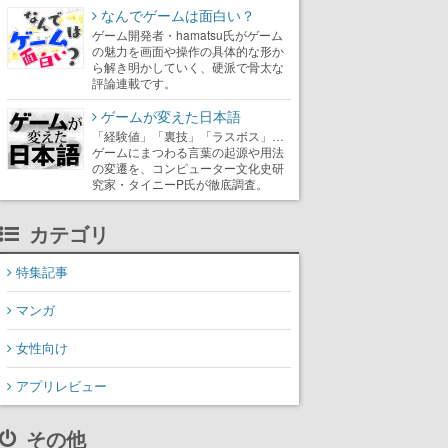
なんでゲームは面白い？
ゲーム開発者・hamatsu氏がゲーム
の魅力を画面や操作の具体的な形か
ら解き明かしていく、硬派で骨太な
評論連載です。
ゲームが変えた日本語
「経験値」「裏技」「ラスボス」…
ゲームにまつわる言葉の起源や用法
の変遷を、コンピューター文化史研
究家・タイニーP氏が徹底調査。
カテゴリ
特集記事
マンガ
女性向け
アプリレビュー
その他