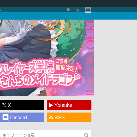
5
X
Youtube
Discord
RSS