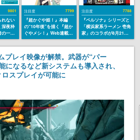
9801
7799
7788
注目度
注目度
られない
『超かぐや姫！』本編
『ペルソナ』シリーズと
く深夜枠
の“10年後”を描く『超か
「横浜家系ラーメン 壱角
者の一部
ぐやメシ！』Web連載決
家」のコラボが8月21日
違法薬物
定。新たなWebマンガレ
から開催。”はがくれ”風
描写も含
ーベル「ビビビコミッ
とんこつラーメンや、お
論を交わ
ク」にて特別話が掲載ス
いしく食べられるカレー
ムプレイ映像が解禁。武器が“パー
タート、あのお話には…
ラーメンがラインナップ
可能になるなど新システムも導入され、
まだ続きがある！
クロスプレイが可能に