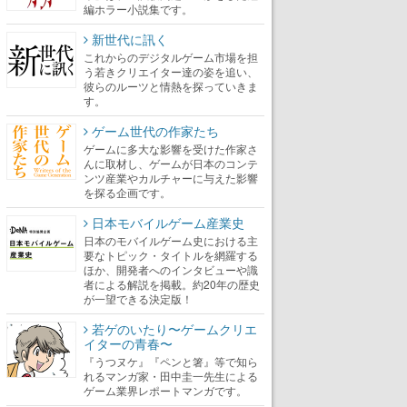
編ホラー小説集です。
新世代に訊く
これからのデジタルゲーム市場を担
う若きクリエイター達の姿を追い、
彼らのルーツと情熱を探っていきま
す。
ゲーム世代の作家たち
ゲームに多大な影響を受けた作家さ
んに取材し、ゲームが日本のコンテ
ンツ産業やカルチャーに与えた影響
を探る企画です。
日本モバイルゲーム産業史
日本のモバイルゲーム史における主
要なトピック・タイトルを網羅する
ほか、開発者へのインタビューや識
者による解説を掲載。約20年の歴史
が一望できる決定版！
若ゲのいたり〜ゲームクリエ
イターの青春〜
『うつヌケ』『ペンと箸』等で知ら
れるマンガ家・田中圭一先生による
ゲーム業界レポートマンガです。