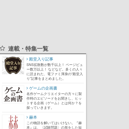
連載・特集一覧
殿堂入り記事
SNS拡散数が数千以上！ ページビュ
ー数万以上！ などなど。多くの人々
に読まれた、電ファミ渾身の“殿堂入
り”記事をまとめました。
ゲームの企画書
名作ゲームクリエイターの方々に製
作時のエピソードをお聞きし、ヒッ
トする企画（ゲーム）とは何か？を
探っていきます。
赫本
この物語を解いてはいけない。『赫
本』は、〈試験問題〉の形をした短