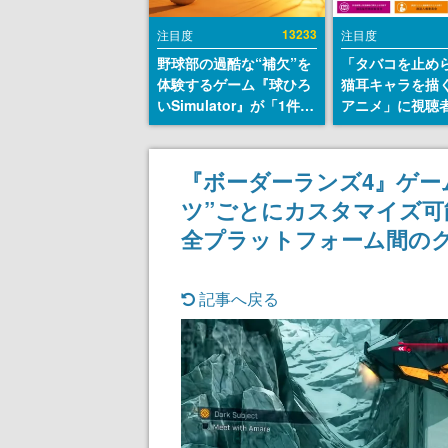
13233
注目度
注目度
野球部の過酷な“補欠”を
「タバコを止め
体験するゲーム『球ひろ
猫耳キャラを描
いSimulator』が「1件」
アニメ」に視聴
のウィッシュリストをも
から批判意見。
とにチェコ語に対応し
の使用と思しき
SNSで話題に。『キング
めて、BPOが議
『ボーダーランズ4』ゲー
ダム・カム』開発元やチ
す
ツ”ごとにカスタマイズ
ェコのプロ野球選手から
称賛の声
全プラットフォーム間の
記事へ戻る