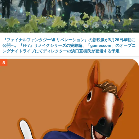
『ファイナルファンタジーⅦ リベレーション』の新映像が8月26日早朝に
公開へ。『FF7』リメイクシリーズの完結編、「gamescom」のオープニ
ングナイトライブにてディレクターの浜口直樹氏が登壇する予定
5