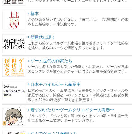
し、ヒットする企画（ゲーム）とは何か？を探っていきます。
赫本
この物語を解いてはいけない。『赫本』は、〈試験問題〉の形
をした短編ホラー小説集です。
新世代に訊く
これからのデジタルゲーム市場を担う若きクリエイター達の姿
を追い、彼らのルーツと情熱を探っていきます。
ゲーム世代の作家たち
ゲームに多大な影響を受けた作家さんに取材し、ゲームが日本
のコンテンツ産業やカルチャーに与えた影響を探る企画です。
日本モバイルゲーム産業史
日本のモバイルゲーム史における主要なトピック・タイトルを
網羅するほか、開発者へのインタビューや識者による解説を掲
載。約20年の歴史が一望できる決定版！
若ゲのいたり〜ゲームクリエイターの青春〜
『うつヌケ』『ペンと箸』等で知られるマンガ家・田中圭一先
生によるゲーム業界レポートマンガです。
なんでゲームは面白い？