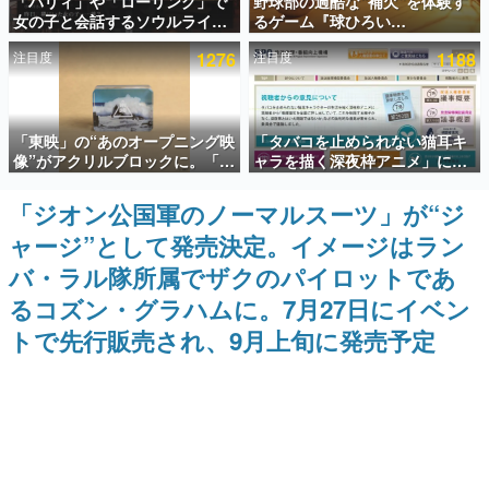
「パリィ」や「ローリング」で
野球部の過酷な“補欠”を体験す
女の子と会話するソウルライク
るゲーム『球ひろい
インタビュー
恋愛ゲーム『小早川さんはソウ
Simulator』が「1件」のウィッ
注目度
1276
注目度
1188
ルライク』無料公開。返事に失
シュリストをもとにチェコ語に
連載・特集一覧
敗すると「YOU DIED」
対応しSNSで話題に。『キング
ダム・カム』開発元やチェコの
プロ野球選手から称賛の声
殿堂入り記事
「東映」の“あのオープニング映
「タバコを止められない猫耳キ
SNS拡散数が数千以上！ ページビュー数万以上！ などな
ど。多くの人々に読まれた、電ファミ渾身の“殿堂入り”記
像”がアクリルブロックに。「東
ャラを描く深夜枠アニメ」に視
事をまとめました。
映ヒストリカル グッズコレクシ
聴者の一部から批判意見。違法
ョン」が8月下旬より発売
薬物の使用と思しき描写も含め
「ジオン公国軍のノーマルスーツ」が“ジ
ゲームの企画書
て、BPOが議論を交わす
名作ゲームクリエイターの方々に製作時のエピソードをお
ャージ”として発売決定。イメージはラン
聞きし、ヒットする企画（ゲーム）とは何か？を探ってい
きます。
バ・ラル隊所属でザクのパイロットであ
赫本
るコズン・グラハムに。7月27日にイベン
この物語を解いてはいけない。『赫本』は、〈試験問題〉
トで先行販売され、9月上旬に発売予定
の形をした短編ホラー小説集です。
新世代に訊く
これからのデジタルゲーム市場を担う若きクリエイター達
の姿を追い、彼らのルーツと情熱を探っていきます。
ゲーム世代の作家たち
ゲームに多大な影響を受けた作家さんに取材し、ゲームが