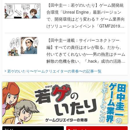
【田中圭一：若ゲのいたり】ゲーム開発統
合環境「Unreal Engine」最新バージョン
で、開発環境はどう変わる？ ゲーム業界向
けソリューションイベント「GTMF2019」
に行って、より理解を深めよう【PR】
【田中圭一連載：サイバーコネクトツー
編】すべての責任はオレが取る。だから、
付いてきてくれないか──男の熱意はチーム
解散の危機を救い、『.hack』成功の活路を
開く。業界の快男児・松山 洋に流れる血は
若ゲのいたり〜ゲームクリエイターの青春〜
の記事一覧
『少年ジャンプ』色だった【若ゲのいた
り】