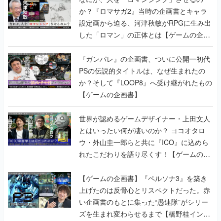
か？『ロマサガ2』当時の企画書とキャラ
設定画から迫る、河津秋敏がRPGに生み出
した「ロマン」の正体とは【ゲームの企画
書】
『ガンパレ』の企画書、ついに公開━初代
PSの伝説的タイトルは、なぜ生まれたの
か？そして『LOOP8』へ受け継がれたもの
【ゲームの企画書】
世界が認めるゲームデザイナー・上田文人
とはいったい何が凄いのか？ ヨコオタロ
ウ・外山圭一郎らと共に『ICO』に込めら
れたこだわりを語り尽くす！【ゲームの企
画書】
【ゲームの企画書】『ペルソナ3』を築き
上げたのは反骨心とリスペクトだった。赤
い企画書のもとに集った“愚連隊”がシリー
ズを生まれ変わらせるまで【橋野桂インタ