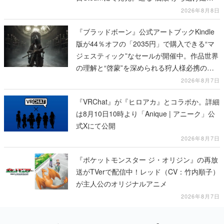
び、持ち帰った家具で基地を再建
2026年8月8日
『ブラッドボーン』公式アートブックKindle
版が44％オフの「2035円」で購入できる“マ
ジェスティック”なセールが開催中。作品世界
の理解と“啓蒙”を深められる狩人様必携の一
冊
2026年8月7日
『VRChat』が『ヒロアカ』とコラボか。詳細
は8月10日10時より「Anique | アニーク」公
式Xにて公開
2026年8月7日
『ポケットモンスター ジ・オリジン』の再放
送がTVerで配信中！レッド（CV：竹内順子）
が主人公のオリジナルアニメ
2026年8月7日