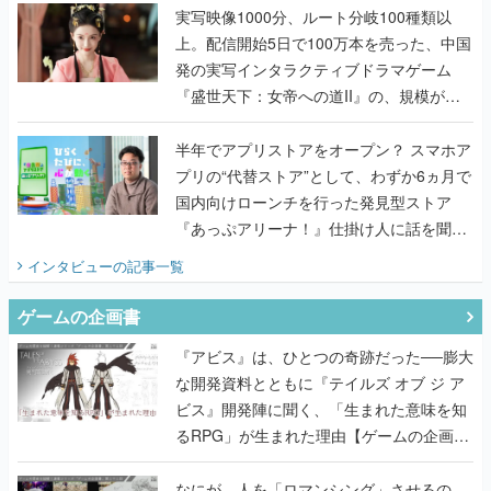
んだレジェンド2人に訊く開発秘話
実写映像1000分、ルート分岐100種類以
上。配信開始5日で100万本を売った、中国
発の実写インタラクティブドラマゲーム
『盛世天下：女帝への道II』の、規模が違
うこだわりをプロデューサーに聞いた
半年でアプリストアをオープン？ スマホア
プリの“代替ストア”として、わずか6ヵ月で
国内向けローンチを行った発見型ストア
『あっぷアリーナ！』仕掛け人に話を聞い
てみた
インタビュー
の記事一覧
ゲームの企画書
『アビス』は、ひとつの奇跡だった──膨大
な開発資料とともに『テイルズ オブ ジ ア
ビス』開発陣に聞く、「生まれた意味を知
るRPG」が生まれた理由【ゲームの企画
書】
なにが、人を「ロマンシング」させるの