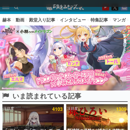
広告をスキップ
赫本
動画
殿堂入り記事
インタビュー
特集記事
マンガ
いま読まれている記事
ピックアップ
注目度
4103
注目度
1309
電ファミのいま読まれている記事ランキング
アプリセール情報