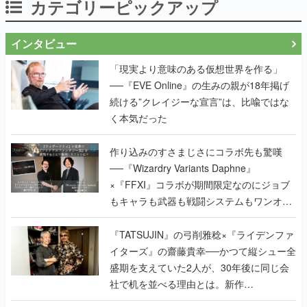
カテゴリーピックアップ
インタビュー
「現実より意味のある仮想世界を作る」
──『EVE Online』の生みの親が18年掲げ
続ける”クレイジーな宣言”は、比喩ではな
く本気だった
作り込みのすさまじさにコラボ先も驚嘆
──『Wizardry Variants Daphne』
×『FFXI』コラボが期間限定なのにジョブ
もキャラも武器も戦闘システムもワンオフ
で作り込まれた理由を両ディレクターに聞
く
『TATSUJIN』の弓削雅稔×『ライデンファ
イターズ』の齋藤貴幸──かつて縦シュー全
盛期を支えていた2人が、30年後に同じ会
社で机を並べる理由とは。新作
『TATSUJIN EXTREME』で初タッグを組