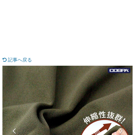
日本のコンテンツ産業やカルチャーに与えた影響を探る企
画です。
日本モバイルゲーム産業史
日本のモバイルゲーム史における主要なトピック・タイト
ルを網羅するほか、開発者へのインタビューや識者による
解説を掲載。約20年の歴史が一望できる決定版！
若ゲのいたり〜ゲームクリエイターの青春〜
『うつヌケ』『ペンと箸』等で知られるマンガ家・田中圭
一先生によるゲーム業界レポートマンガです。
記事へ戻る
なんでゲームは面白い？
ゲーム開発者・hamatsu氏がゲームの魅力を画面や操作の
具体的な形から解き明かしていく、硬派で骨太な評論連載
です。
ゲームが変えた日本語
「経験値」「裏技」「ラスボス」… ゲームにまつわる言葉
の起源や用法の変遷を、コンピューター文化史研究家・タ
イニーP氏が徹底調査。
カテゴリ
特集記事