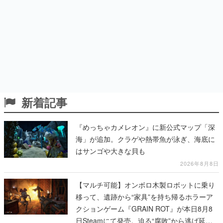
新着記事
『めっちゃカメレオン』に新公式マップ「深
海」が追加。クラゲや熱帯魚が泳ぎ、海底に
はサンゴや大きな貝も
2026年8月8日
【マルチ可能】オンボロ木製ロボットに乗り
移って、遺跡から“家具”を持ち帰るホラーア
クションゲーム『GRAIN ROT』が本日8月8
日Steamにて発売。迫る“腐敗”から逃げ延