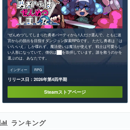
“ぜんめつ”してしまった勇者パーティから1人だけ選んで、ともに迷
宮からの脱出を目指すダンジョン探索RPGです。 ただし勇者は「は
い/いいえ」しか喋れず、魔法使いは魔法が使えず、戦士は可愛らし
い人形になっていて、僧侶は██を崇拝しています。誰を救うのかを
選ぶのは、あなたです。
インディー
RPG
リリース日：2026年第4四半期
Steamストアページ
ランキング