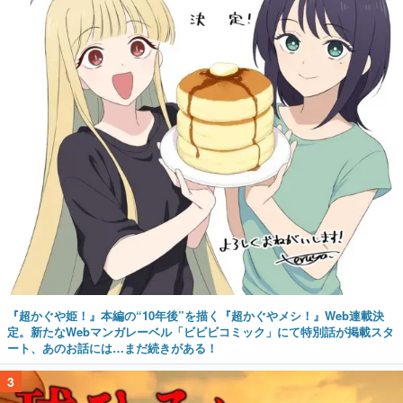
『超かぐや姫！』本編の“10年後”を描く『超かぐやメシ！』Web連載決
定。新たなWebマンガレーベル「ビビビコミック」にて特別話が掲載スタ
ート、あのお話には…まだ続きがある！
3