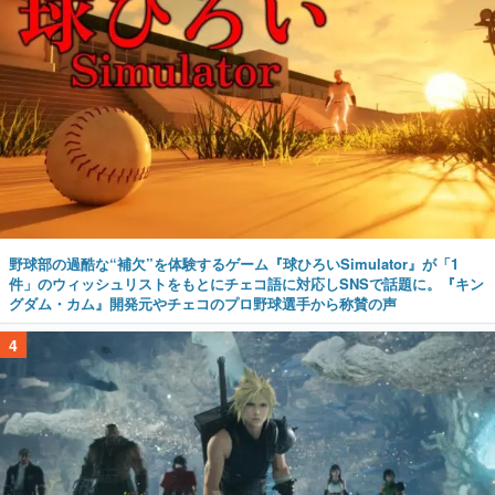
野球部の過酷な“補欠”を体験するゲーム『球ひろいSimulator』が「1
件」のウィッシュリストをもとにチェコ語に対応しSNSで話題に。『キン
グダム・カム』開発元やチェコのプロ野球選手から称賛の声
4