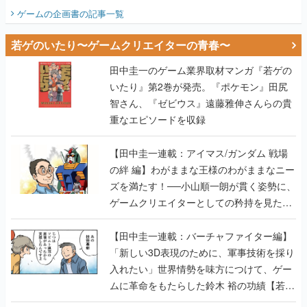
ビュー】
ゲームの企画書
の記事一覧
若ゲのいたり〜ゲームクリエイターの青春〜
田中圭一のゲーム業界取材マンガ『若ゲの
いたり』第2巻が発売。『ポケモン』田尻
智さん、『ゼビウス』遠藤雅伸さんらの貴
重なエピソードを収録
【田中圭一連載：アイマス/ガンダム 戦場
の絆 編】わがままな王様のわがままなニー
ズを満たす！──小山順一朗が貫く姿勢に、
ゲームクリエイターとしての矜持を見た
【若ゲのいたり最終回】
【田中圭一連載：バーチャファイター編】
「新しい3D表現のために、軍事技術を採り
入れたい」世界情勢を味方につけて、ゲー
ムに革命をもたらした鈴木 裕の功績【若ゲ
のいたり】