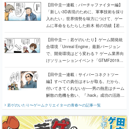
【田中圭一連載：バーチャファイター編】
「新しい3D表現のために、軍事技術を採り
入れたい」世界情勢を味方につけて、ゲー
ムに革命をもたらした鈴木 裕の功績【若ゲ
のいたり】
【田中圭一：若ゲのいたり】ゲーム開発統
合環境「Unreal Engine」最新バージョン
で、開発環境はどう変わる？ ゲーム業界向
けソリューションイベント「GTMF2019」
に行って、より理解を深めよう【PR】
【田中圭一連載：サイバーコネクトツー
編】すべての責任はオレが取る。だから、
付いてきてくれないか──男の熱意はチーム
解散の危機を救い、『.hack』成功の活路を
開く。業界の快男児・松山 洋に流れる血は
若ゲのいたり〜ゲームクリエイターの青春〜
の記事一覧
『少年ジャンプ』色だった【若ゲのいた
り】