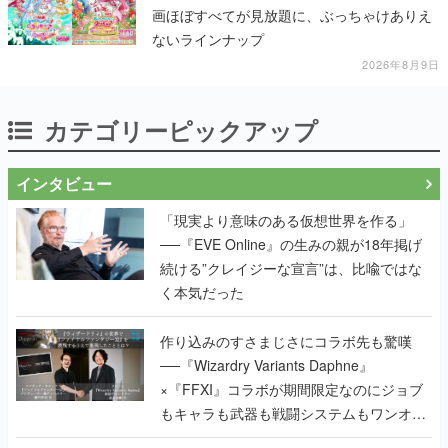
画ほぼすべてが見放題に、ぶっちゃけありえ
ないラインナップ
2026年8月9日
カテゴリーピックアップ
インタビュー
「現実より意味のある仮想世界を作る」
──『EVE Online』の生みの親が18年掲げ
続ける”クレイジーな宣言”は、比喩ではな
く本気だった
作り込みのすさまじさにコラボ先も驚嘆
──『Wizardry Variants Daphne』
×『FFXI』コラボが期間限定なのにジョブ
もキャラも武器も戦闘システムもワンオフ
で作り込まれた理由を両ディレクターに聞