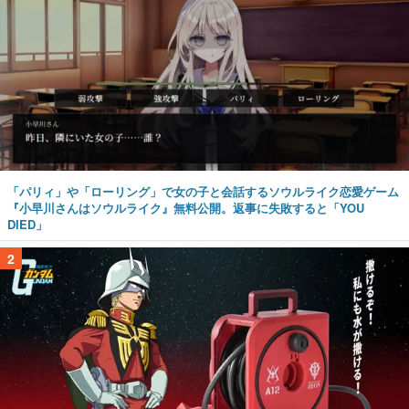
「パリィ」や「ローリング」で女の子と会話するソウルライク恋愛ゲーム
『小早川さんはソウルライク』無料公開。返事に失敗すると「YOU
DIED」
2