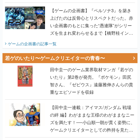
画書】
【ゲームの企画書】『ペルソナ3』を築き
上げたのは反骨心とリスペクトだった。赤
い企画書のもとに集った“愚連隊”がシリー
ズを生まれ変わらせるまで【橋野桂インタ
ビュー】
ゲームの企画書
の記事一覧
若ゲのいたり〜ゲームクリエイターの青春〜
田中圭一のゲーム業界取材マンガ『若ゲの
いたり』第2巻が発売。『ポケモン』田尻
智さん、『ゼビウス』遠藤雅伸さんらの貴
重なエピソードを収録
【田中圭一連載：アイマス/ガンダム 戦場
の絆 編】わがままな王様のわがままなニー
ズを満たす！──小山順一朗が貫く姿勢に、
ゲームクリエイターとしての矜持を見た
【若ゲのいたり最終回】