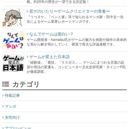
載。約20年の歴史が一望できる決定版！
若ゲのいたり〜ゲームクリエイターの青春〜
『うつヌケ』『ペンと箸』等で知られるマンガ家・田中圭一先
生によるゲーム業界レポートマンガです。
なんでゲームは面白い？
ゲーム開発者・hamatsu氏がゲームの魅力を画面や操作の具体的
な形から解き明かしていく、硬派で骨太な評論連載です。
ゲームが変えた日本語
「経験値」「裏技」「ラスボス」… ゲームにまつわる言葉の起
源や用法の変遷を、コンピューター文化史研究家・タイニーP氏
が徹底調査。
カテゴリ
特集記事
マンガ
女性向け
アプリレビュー