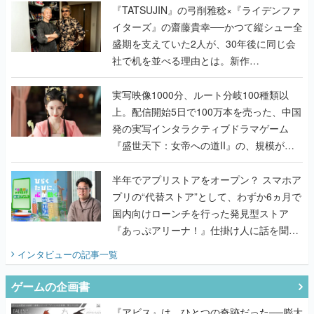
く
『TATSUJIN』の弓削雅稔×『ライデンファ
イターズ』の齋藤貴幸──かつて縦シュー全
盛期を支えていた2人が、30年後に同じ会
社で机を並べる理由とは。新作
『TATSUJIN EXTREME』で初タッグを組
んだレジェンド2人に訊く開発秘話
実写映像1000分、ルート分岐100種類以
上。配信開始5日で100万本を売った、中国
発の実写インタラクティブドラマゲーム
『盛世天下：女帝への道II』の、規模が違
うこだわりをプロデューサーに聞いた
半年でアプリストアをオープン？ スマホア
プリの“代替ストア”として、わずか6ヵ月で
国内向けローンチを行った発見型ストア
『あっぷアリーナ！』仕掛け人に話を聞い
てみた
インタビュー
の記事一覧
ゲームの企画書
『アビス』は、ひとつの奇跡だった──膨大