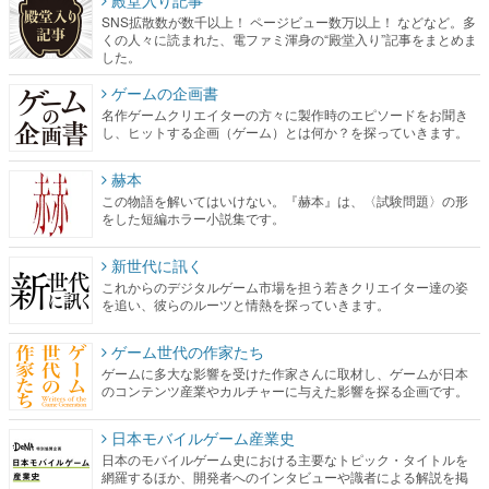
SNS拡散数が数千以上！ ページビュー数万以上！ などなど。多
くの人々に読まれた、電ファミ渾身の“殿堂入り”記事をまとめま
した。
ゲームの企画書
名作ゲームクリエイターの方々に製作時のエピソードをお聞き
し、ヒットする企画（ゲーム）とは何か？を探っていきます。
赫本
この物語を解いてはいけない。『赫本』は、〈試験問題〉の形
をした短編ホラー小説集です。
新世代に訊く
これからのデジタルゲーム市場を担う若きクリエイター達の姿
を追い、彼らのルーツと情熱を探っていきます。
ゲーム世代の作家たち
ゲームに多大な影響を受けた作家さんに取材し、ゲームが日本
のコンテンツ産業やカルチャーに与えた影響を探る企画です。
日本モバイルゲーム産業史
日本のモバイルゲーム史における主要なトピック・タイトルを
網羅するほか、開発者へのインタビューや識者による解説を掲