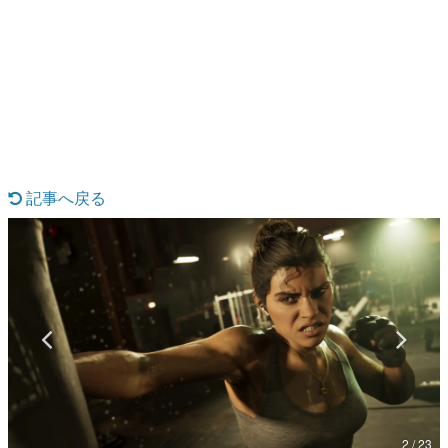
日本のコンテンツ産業やカルチャーに与えた影響を探る企
画です。
日本モバイルゲーム産業史
日本のモバイルゲーム史における主要なトピック・タイト
ルを網羅するほか、開発者へのインタビューや識者による
解説を掲載。約20年の歴史が一望できる決定版！
若ゲのいたり〜ゲームクリエイターの青春〜
『うつヌケ』『ペンと箸』等で知られるマンガ家・田中圭
一先生によるゲーム業界レポートマンガです。
記事へ戻る
なんでゲームは面白い？
ゲーム開発者・hamatsu氏がゲームの魅力を画面や操作の
具体的な形から解き明かしていく、硬派で骨太な評論連載
です。
ゲームが変えた日本語
「経験値」「裏技」「ラスボス」… ゲームにまつわる言葉
の起源や用法の変遷を、コンピューター文化史研究家・タ
イニーP氏が徹底調査。
カテゴリ
2 / 23
特集記事