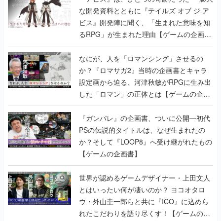
な開発資料とともに『テイルズ オブ ジ ア
ビス』開発陣に聞く、「生まれた意味を知
るRPG」が生まれた理由【ゲームの企画
書】
なにが、人を「ロマンシング」させるの
か？『ロマサガ2』当時の企画書とキャラ
設定画から迫る、河津秋敏がRPGに生み出
した「ロマン」の正体とは【ゲームの企画
書】
『ガンパレ』の企画書、ついに公開━初代
PSの伝説的タイトルは、なぜ生まれたの
か？そして『LOOP8』へ受け継がれたもの
【ゲームの企画書】
世界が認めるゲームデザイナー・上田文人
とはいったい何が凄いのか？ ヨコオタロ
ウ・外山圭一郎らと共に『ICO』に込めら
れたこだわりを語り尽くす！【ゲームの企