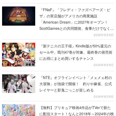
『FNaF』「フレディ・ファズベアーズ・ピ
ザ」の実店舗がアメリカの商業施設
「American Dream」に2027年オープン！
ScottGamesとの共同開発、食事だけでなくス
テージショーや没入型のホラー体験も楽しめ
2026年8月9日
る
『新テニスの王子様』Kindle版が50%還元の
セール中。既刊47巻が対象、最終巻の発売前
にお得にまとめ買いするチャンス
2026年8月9日
『NTE』オフラインイベント「メェメェ村の
大冒険」が池袋で開催！ 釣りや麻雀、公式
レイヤーと影鬼ごっこが楽しめる
2026年8月9日
【無料】プリキュア映画4作品がTVerで新た
に配信スタート！なんと2018年～2024年の映