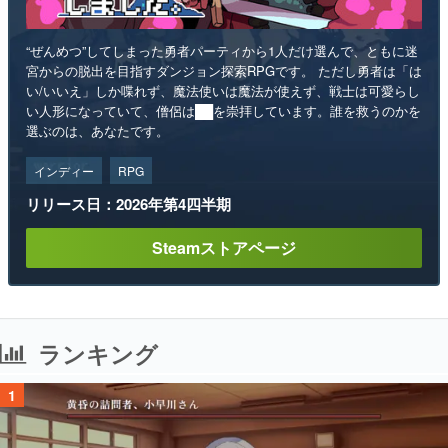
“ぜんめつ”してしまった勇者パーティから1人だけ選んで、ともに迷
宮からの脱出を目指すダンジョン探索RPGです。 ただし勇者は「は
い/いいえ」しか喋れず、魔法使いは魔法が使えず、戦士は可愛らし
い人形になっていて、僧侶は██を崇拝しています。誰を救うのかを
選ぶのは、あなたです。
インディー
RPG
リリース日：2026年第4四半期
Steamストアページ
ランキング
1