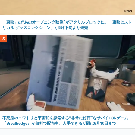
「東映」の“あのオープニング映像”がアクリルブロックに。「東映ヒスト
リカル グッズコレクション」が8月下旬より発売
5
不死身のニワトリと宇宙船を探索する“非常に好評”なサバイバルゲーム
『Breathedge』が無料で配布中。入手できる期間は8月10日まで