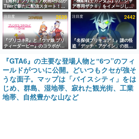
【無料】プリキュア映画4作品が
『機動戦士ガンダム』の「シャ
TVerで新たに配信スタート！な
ア専用ザクⅡ」をイメージした
インタビュー
んと2018年～2024年の映画ほぼ
散水ホースリールが予約開始。
注目度
2629
注目度
2442
すべてが見放題に、ぶっちゃけ
本体にはシャアのパーソナルマ
連載・特集一覧
ありえないラインナップ
ークやジオン公国軍のエンブレ
ム、型式番号などを配置
殿堂入り記事
『プリコネR』と『ウマ娘 プリ
『名探偵プリキュア！』謎の怪
SNS拡散数が数千以上！ ページビュー数万以上！ などな
ど。多くの人々に読まれた、電ファミ渾身の“殿堂入り”記
ティーダービー』のコラボが決
盗「デッチ・アゲイン」の担当
事をまとめました。
定！“最大170連無料”の8.5周年
キャストは天﨑滉平さんと判
キャンペーンなども発表
明。『Re:ゼロから始める異世
『GTA6』の主要な登場人物と‟6つ”のフィ
ゲームの企画書
界生活』オットー役、『ヒプノ
名作ゲームクリエイターの方々に製作時のエピソードをお
ールドがついに公開。どいつもクセが強そ
シスマイク』山田三郎役など
聞きし、ヒットする企画（ゲーム）とは何か？を探ってい
きます。
うな面子。マップは「バイスシティ」をは
赫本
じめ、群島、湿地帯、寂れた観光街、工業
この物語を解いてはいけない。『赫本』は、〈試験問題〉
地帯、自然豊かな山など
の形をした短編ホラー小説集です。
新世代に訊く
これからのデジタルゲーム市場を担う若きクリエイター達
の姿を追い、彼らのルーツと情熱を探っていきます。
ゲーム世代の作家たち
ゲームに多大な影響を受けた作家さんに取材し、ゲームが