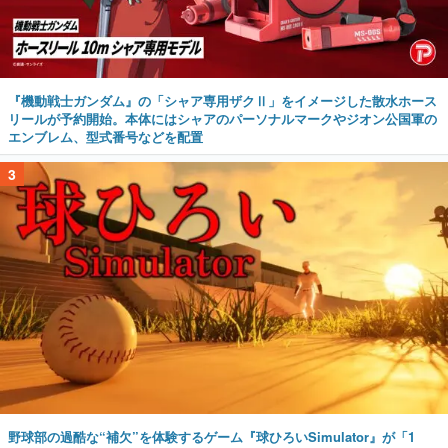
『機動戦士ガンダム』の「シャア専用ザクⅡ」をイメージした散水ホース
リールが予約開始。本体にはシャアのパーソナルマークやジオン公国軍の
エンブレム、型式番号などを配置
3
野球部の過酷な“補欠”を体験するゲーム『球ひろいSimulator』が「1