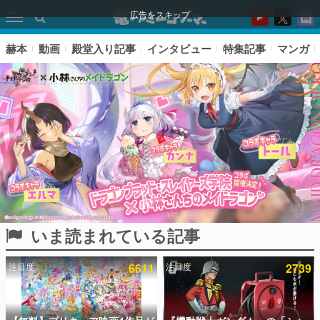
広告をスキップ
赫本
動画
殿堂入り記事
インタビュー
特集記事
マンガ
いま読まれている記事
ピックアップ
注目度
6611
注目度
2739
電ファミのいま読まれている記事ランキング
アプリセール情報