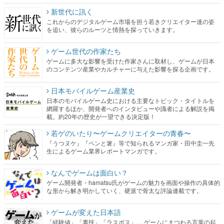
新世代に訊く
これからのデジタルゲーム市場を担う若きクリエイター達の姿
を追い、彼らのルーツと情熱を探っていきます。
ゲーム世代の作家たち
ゲームに多大な影響を受けた作家さんに取材し、ゲームが日本
のコンテンツ産業やカルチャーに与えた影響を探る企画です。
日本モバイルゲーム産業史
日本のモバイルゲーム史における主要なトピック・タイトルを
網羅するほか、開発者へのインタビューや識者による解説を掲
載。約20年の歴史が一望できる決定版！
若ゲのいたり〜ゲームクリエイターの青春〜
『うつヌケ』『ペンと箸』等で知られるマンガ家・田中圭一先
生によるゲーム業界レポートマンガです。
なんでゲームは面白い？
ゲーム開発者・hamatsu氏がゲームの魅力を画面や操作の具体的
な形から解き明かしていく、硬派で骨太な評論連載です。
ゲームが変えた日本語
「経験値」「裏技」「ラスボス」… ゲームにまつわる言葉の起