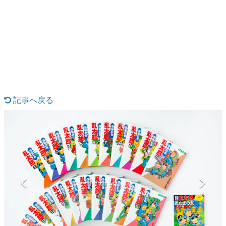
日本のコンテンツ産業やカルチャーに与えた影響を探る企
画です。
日本モバイルゲーム産業史
日本のモバイルゲーム史における主要なトピック・タイト
ルを網羅するほか、開発者へのインタビューや識者による
解説を掲載。約20年の歴史が一望できる決定版！
若ゲのいたり〜ゲームクリエイターの青春〜
『うつヌケ』『ペンと箸』等で知られるマンガ家・田中圭
一先生によるゲーム業界レポートマンガです。
記事へ戻る
なんでゲームは面白い？
ゲーム開発者・hamatsu氏がゲームの魅力を画面や操作の
具体的な形から解き明かしていく、硬派で骨太な評論連載
です。
ゲームが変えた日本語
「経験値」「裏技」「ラスボス」… ゲームにまつわる言葉
の起源や用法の変遷を、コンピューター文化史研究家・タ
イニーP氏が徹底調査。
カテゴリ
特集記事