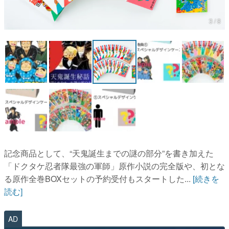
マンガ
3 / 8
女性向け
アプリレビュー
その他
電ファミニコゲーマーとは？
運営：株式会社マレ
記念商品として、“天鬼誕生までの謎の部分”を書き加えた
「ドクタケ忍者隊最強の軍師」原作小説の完全版や、初とな
る原作全巻BOXセットの予約受付もスタートした...
[続きを
読む]
AD