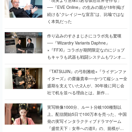
「現実より意味のある仮想世界を作る」
──『EVE Online』の生みの親が18年掲げ
続ける”クレイジーな宣言”は、比喩ではな
く本気だった
作り込みのすさまじさにコラボ先も驚嘆
──『Wizardry Variants Daphne』
×『FFXI』コラボが期間限定なのにジョブ
もキャラも武器も戦闘システムもワンオフ
で作り込まれた理由を両ディレクターに聞
く
『TATSUJIN』の弓削雅稔×『ライデンファ
イターズ』の齋藤貴幸──かつて縦シュー全
盛期を支えていた2人が、30年後に同じ会
社で机を並べる理由とは。新作
『TATSUJIN EXTREME』で初タッグを組
んだレジェンド2人に訊く開発秘話
実写映像1000分、ルート分岐100種類以
上。配信開始5日で100万本を売った、中国
発の実写インタラクティブドラマゲーム
『盛世天下：女帝への道II』の、規模が違