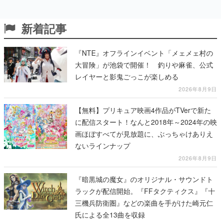
新着記事
『NTE』オフラインイベント「メェメェ村の
大冒険」が池袋で開催！ 釣りや麻雀、公式
レイヤーと影鬼ごっこが楽しめる
2026年8月9日
【無料】プリキュア映画4作品がTVerで新た
に配信スタート！なんと2018年～2024年の映
画ほぼすべてが見放題に、ぶっちゃけありえ
ないラインナップ
2026年8月9日
『暗黒城の魔女』のオリジナル・サウンドト
ラックが配信開始。『FFタクティクス』『十
三機兵防衛圏』などの楽曲を手がけた崎元仁
氏による全13曲を収録