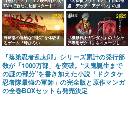
【無料】プリキュア映画4作品が
『名探偵プリキュア！』謎の怪
TVerで新たに配信スタート！な
盗「デッチ・アゲイン」の担当
インタビュー
んと2018年～2024年の映画ほぼ
キャストは天﨑滉平さんと判
注目度
2728
注目度
2629
すべてが見放題に、ぶっちゃけ
明。『Re:ゼロから始める異世
連載・特集一覧
ありえないラインナップ
界生活』オットー役、『ヒプノ
シスマイク』山田三郎役など
殿堂入り記事
野球部の過酷な“補欠”を体験す
『機動戦士ガンダム』の「シャ
SNS拡散数が数千以上！ ページビュー数万以上！ などな
ど。多くの人々に読まれた、電ファミ渾身の“殿堂入り”記
るゲーム『球ひろい
ア専用ザクⅡ」をイメージした
事をまとめました。
Simulator』が「1件」のウィッ
散水ホースリールが予約開始。
シュリストをもとにチェコ語に
本体にはシャアのパーソナルマ
『落第忍者乱太郎』シリーズ累計の発行部
ゲームの企画書
対応しSNSで話題に。『キング
ークやジオン公国軍のエンブレ
名作ゲームクリエイターの方々に製作時のエピソードをお
数が「1000万部」を突破。“天鬼誕生まで
ダム・カム』開発元やチェコの
ム、型式番号などを配置
聞きし、ヒットする企画（ゲーム）とは何か？を探ってい
プロ野球選手から称賛の声
きます。
の謎の部分”を書き加えた小説「ドクタケ
赫本
忍者隊最強の軍師」の完全版と原作マンガ
この物語を解いてはいけない。『赫本』は、〈試験問題〉
の全巻BOXセットも発売決定
の形をした短編ホラー小説集です。
新世代に訊く
これからのデジタルゲーム市場を担う若きクリエイター達
の姿を追い、彼らのルーツと情熱を探っていきます。
ゲーム世代の作家たち
ゲームに多大な影響を受けた作家さんに取材し、ゲームが