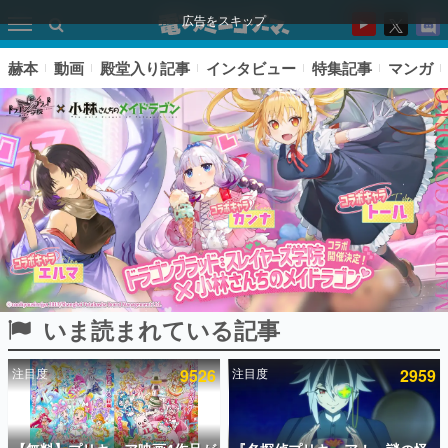
広告をスキップ
赫本
動画
殿堂入り記事
インタビュー
特集記事
マンガ
いま読まれている記事
ピックアップ
注目度
9526
注目度
2959
電ファミのいま読まれている記事ランキング
アプリセール情報