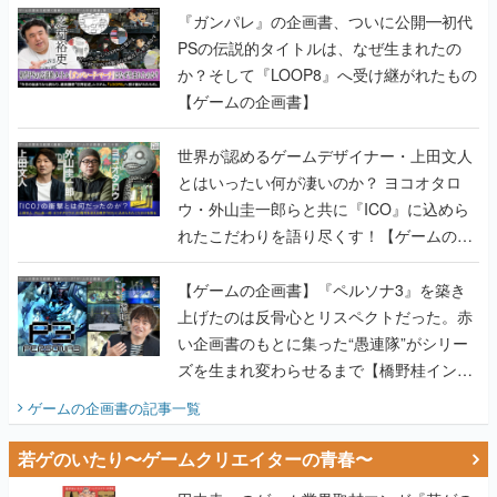
『ガンパレ』の企画書、ついに公開━初代
PSの伝説的タイトルは、なぜ生まれたの
か？そして『LOOP8』へ受け継がれたもの
【ゲームの企画書】
世界が認めるゲームデザイナー・上田文人
とはいったい何が凄いのか？ ヨコオタロ
ウ・外山圭一郎らと共に『ICO』に込めら
れたこだわりを語り尽くす！【ゲームの企
画書】
【ゲームの企画書】『ペルソナ3』を築き
上げたのは反骨心とリスペクトだった。赤
い企画書のもとに集った“愚連隊”がシリー
ズを生まれ変わらせるまで【橋野桂インタ
ビュー】
ゲームの企画書
の記事一覧
若ゲのいたり〜ゲームクリエイターの青春〜