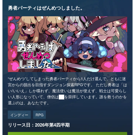
勇者パーティはぜんめつしました。
“ぜんめつ”してしまった勇者パーティから1人だけ選んで、ともに迷
宮からの脱出を目指すダンジョン探索RPGです。 ただし勇者は「は
い/いいえ」しか喋れず、魔法使いは魔法が使えず、戦士は可愛らし
い人形になっていて、僧侶は██を崇拝しています。誰を救うのかを
選ぶのは、あなたです。
インディー
RPG
リリース日：2026年第4四半期