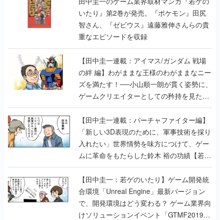
田中圭一のゲーム業界取材マンガ『若ゲの
いたり』第2巻が発売。『ポケモン』田尻
智さん、『ゼビウス』遠藤雅伸さんらの貴
重なエピソードを収録
【田中圭一連載：アイマス/ガンダム 戦場
の絆 編】わがままな王様のわがままなニー
ズを満たす！──小山順一朗が貫く姿勢に、
ゲームクリエイターとしての矜持を見た
【若ゲのいたり最終回】
【田中圭一連載：バーチャファイター編】
「新しい3D表現のために、軍事技術を採り
入れたい」世界情勢を味方につけて、ゲー
ムに革命をもたらした鈴木 裕の功績【若ゲ
のいたり】
【田中圭一：若ゲのいたり】ゲーム開発統
合環境「Unreal Engine」最新バージョン
で、開発環境はどう変わる？ ゲーム業界向
けソリューションイベント「GTMF2019」