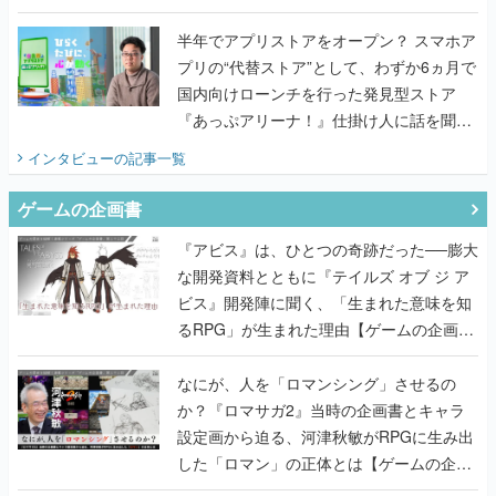
うこだわりをプロデューサーに聞いた
半年でアプリストアをオープン？ スマホア
プリの“代替ストア”として、わずか6ヵ月で
国内向けローンチを行った発見型ストア
『あっぷアリーナ！』仕掛け人に話を聞い
てみた
インタビュー
の記事一覧
ゲームの企画書
『アビス』は、ひとつの奇跡だった──膨大
な開発資料とともに『テイルズ オブ ジ ア
ビス』開発陣に聞く、「生まれた意味を知
るRPG」が生まれた理由【ゲームの企画
書】
なにが、人を「ロマンシング」させるの
か？『ロマサガ2』当時の企画書とキャラ
設定画から迫る、河津秋敏がRPGに生み出
した「ロマン」の正体とは【ゲームの企画
書】