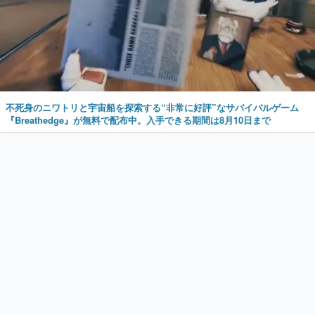
不死身のニワトリと宇宙船を探索する“非常に好評”なサバイバルゲーム
『Breathedge』が無料で配布中。入手できる期間は8月10日まで