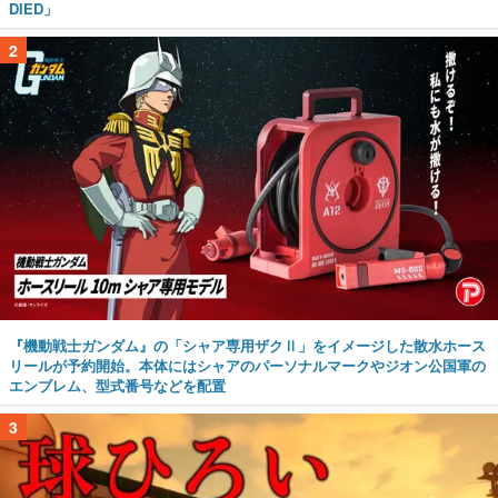
DIED」
2
『機動戦士ガンダム』の「シャア専用ザクⅡ」をイメージした散水ホース
リールが予約開始。本体にはシャアのパーソナルマークやジオン公国軍の
エンブレム、型式番号などを配置
3