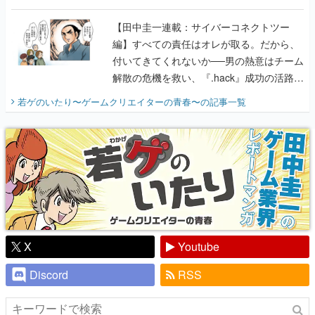
に行って、より理解を深めよう【PR】
【田中圭一連載：サイバーコネクトツー
編】すべての責任はオレが取る。だから、
付いてきてくれないか──男の熱意はチーム
解散の危機を救い、『.hack』成功の活路を
開く。業界の快男児・松山 洋に流れる血は
若ゲのいたり〜ゲームクリエイターの青春〜
の記事一覧
『少年ジャンプ』色だった【若ゲのいた
り】
X
Youtube
Discord
RSS