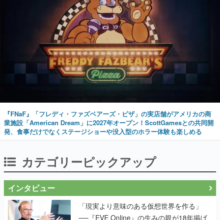
『FNaF』「フレディ・ファズベアーズ・ピザ」の実店舗がアメリカの商
業施設「American Dream」に2027年オープン！ScottGamesとの共同開
発、食事だけでなくステージショーや没入型のホラー体験も楽しめる
カテゴリーピックアップ
インタビュー
「現実より意味のある仮想世界を作る」
──『EVE Online』の生みの親が18年掲げ