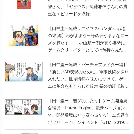
智さん、『ゼビウス』遠藤雅伸さんらの貴
重なエピソードを収録
【田中圭一連載：アイマス/ガンダム 戦場
の絆 編】わがままな王様のわがままなニー
ズを満たす！──小山順一朗が貫く姿勢に、
ゲームクリエイターとしての矜持を見た
【若ゲのいたり最終回】
【田中圭一連載：バーチャファイター編】
「新しい3D表現のために、軍事技術を採り
入れたい」世界情勢を味方につけて、ゲー
ムに革命をもたらした鈴木 裕の功績【若ゲ
のいたり】
【田中圭一：若ゲのいたり】ゲーム開発統
合環境「Unreal Engine」最新バージョン
で、開発環境はどう変わる？ ゲーム業界向
けソリューションイベント「GTMF2019」
に行って、より理解を深めよう【PR】