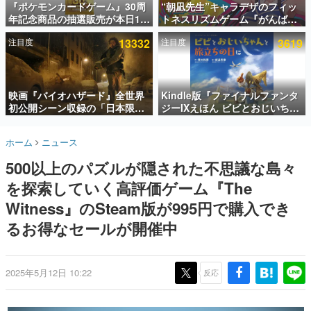
『ポケモンカードゲーム』30周
“朝凪先生”キャラデザのフィッ
年記念商品の抽選販売が本日12
トネスリズムゲーム『がんば
インタビュー
時より開始。拡張パック「30th
れ！チアリズム』Steamストア
注目度
13332
注目度
3619
CELEBRATION」のボックス
ページが公開。キャラクターの
連載・特集一覧
に、「プレミアムデッキセット
CVは陽向葵ゅかさん
エーフィ・ブラッキー」
殿堂入り記事
「FUTURISTIC BOX」の計3商
SNS拡散数が数千以上！ ページビュー数万以上！ などな
品
映画『バイオハザード』全世界
Kindle版『ファイナルファンタ
ど。多くの人々に読まれた、電ファミ渾身の“殿堂入り”記
初公開シーン収録の「日本限
ジーIXえほん ビビとおじいちゃ
事をまとめました。
定」予告映像が解禁。バイオの
んと旅立ちの日に』が半額の
日（8月10日）にあわせて、
「660円」となるセールが開催
ゲームの企画書
ホーム
ニュース
「ラクーンシティ総合病院」へ
中。原作スタッフの青木和彦氏
名作ゲームクリエイターの方々に製作時のエピソードをお
聞きし、ヒットする企画（ゲーム）とは何か？を探ってい
行く配達人の姿が披露
と板鼻利幸氏による「ビビ」の
500以上のパズルが隠された不思議な島々
きます。
前日譚
を探索していく高評価ゲーム『The
赫本
この物語を解いてはいけない。『赫本』は、〈試験問題〉
Witness』のSteam版が995円で購入でき
の形をした短編ホラー小説集です。
るお得なセールが開催中
新世代に訊く
これからのデジタルゲーム市場を担う若きクリエイター達
の姿を追い、彼らのルーツと情熱を探っていきます。
2025年5月12日 10:22
反応
ゲーム世代の作家たち
ゲームに多大な影響を受けた作家さんに取材し、ゲームが