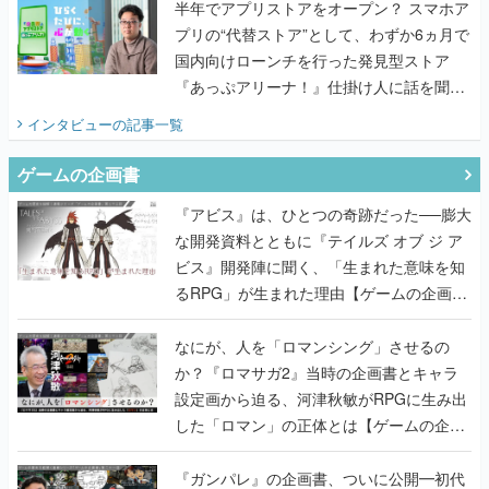
半年でアプリストアをオープン？ スマホア
プリの“代替ストア”として、わずか6ヵ月で
国内向けローンチを行った発見型ストア
『あっぷアリーナ！』仕掛け人に話を聞い
てみた
インタビュー
の記事一覧
ゲームの企画書
『アビス』は、ひとつの奇跡だった──膨大
な開発資料とともに『テイルズ オブ ジ ア
ビス』開発陣に聞く、「生まれた意味を知
るRPG」が生まれた理由【ゲームの企画
書】
なにが、人を「ロマンシング」させるの
か？『ロマサガ2』当時の企画書とキャラ
設定画から迫る、河津秋敏がRPGに生み出
した「ロマン」の正体とは【ゲームの企画
書】
『ガンパレ』の企画書、ついに公開━初代