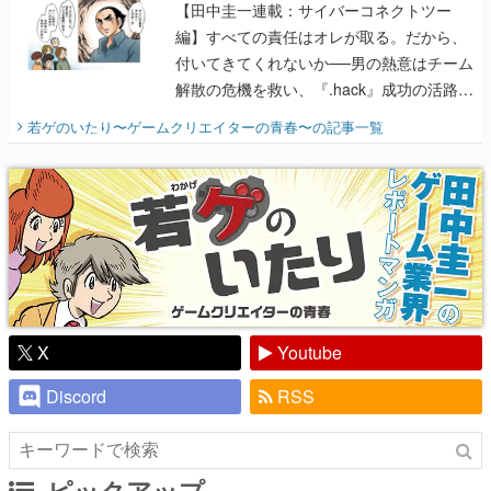
【田中圭一連載：サイバーコネクトツー
編】すべての責任はオレが取る。だから、
付いてきてくれないか──男の熱意はチーム
解散の危機を救い、『.hack』成功の活路を
開く。業界の快男児・松山 洋に流れる血は
若ゲのいたり〜ゲームクリエイターの青春〜
の記事一覧
『少年ジャンプ』色だった【若ゲのいた
り】
X
Youtube
Discord
RSS
ピックアップ