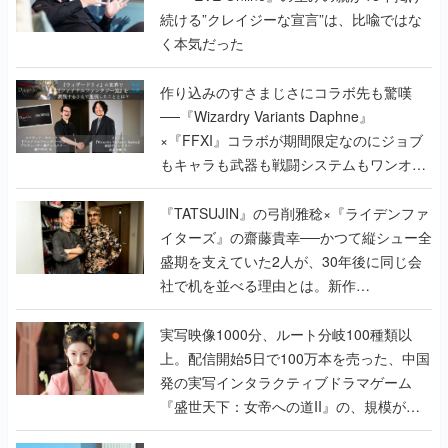
続ける”クレイジーな宣言”は、比喩ではな
く本気だった
作り込みのすさまじさにコラボ先も驚嘆
──『Wizardry Variants Daphne』
×『FFXI』コラボが期間限定なのにジョブ
もキャラも武器も戦闘システムもワンオフ
で作り込まれた理由を両ディレクターに聞
く
『TATSUJIN』の弓削雅稔×『ライデンファ
イターズ』の齋藤貴幸──かつて縦シュー全
盛期を支えていた2人が、30年後に同じ会
社で机を並べる理由とは。新作
『TATSUJIN EXTREME』で初タッグを組
んだレジェンド2人に訊く開発秘話
実写映像1000分、ルート分岐100種類以
上。配信開始5日で100万本を売った、中国
発の実写インタラクティブドラマゲーム
『盛世天下：女帝への道II』の、規模が違
うこだわりをプロデューサーに聞いた