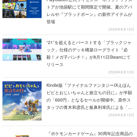
トアが池袋駅にて期間限定で開催。夏のアパ
レルや『ブラッドボーン』の新作アイテムが
登場
2026年8月10日
“21”を超えるとバーストする「ブラックジャ
ック」仕様のデッキ構築ローグライト『必
殺！メガ子パンチ！』が8月11日Steamにて
リリース
2026年8月10日
Kindle版『ファイナルファンタジーIXえほん
ビビとおじいちゃんと旅立ちの日に』が半額
の「660円」となるセールが開催中。原作ス
タッフの青木和彦氏と板鼻利幸氏による「ビ
ビ」の前日譚
2026年8月10日
『ポケモンカードゲーム』30周年記念商品の