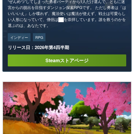
“ぜんめつ”してしまった勇者パーティから1人だけ選んで、ともに迷
宮からの脱出を目指すダンジョン探索RPGです。 ただし勇者は「は
い/いいえ」しか喋れず、魔法使いは魔法が使えず、戦士は可愛らし
い人形になっていて、僧侶は██を崇拝しています。誰を救うのかを
選ぶのは、あなたです。
インディー
RPG
リリース日：2026年第4四半期
Steamストアページ