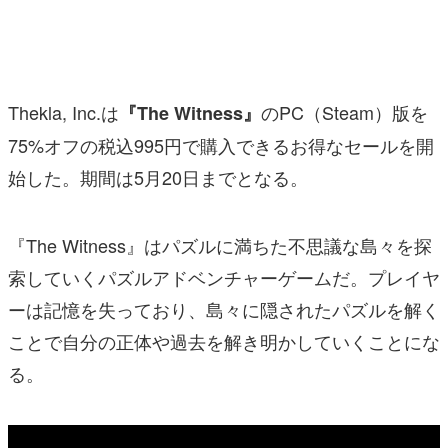
マンガ
女性向け
Thekla, Inc.は
のPC（Steam）版を
『The Witness』
アプリレビュー
75%オフの税込995円で購入できるお得なセールを開
その他
始した。期間は5月20日までとなる。
電ファミニコゲーマーとは？
『The Witness』はパズルに満ちた不思議な島々を探
運営：株式会社マレ
索していくパズルアドベンチャーゲームだ。プレイヤ
ーは記憶を失っており、島々に隠されたパズルを解く
ことで自分の正体や過去を解き明かしていくことにな
る。