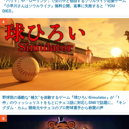
「パリィ」や「ローリング」で女の子と会話するソウルライク恋愛ゲーム
『小早川さんはソウルライク』無料公開。返事に失敗すると「YOU
DIED」
4
野球部の過酷な“補欠”を体験するゲーム『球ひろいSimulator』が「1
件」のウィッシュリストをもとにチェコ語に対応しSNSで話題に。『キン
グダム・カム』開発元やチェコのプロ野球選手から称賛の声
5