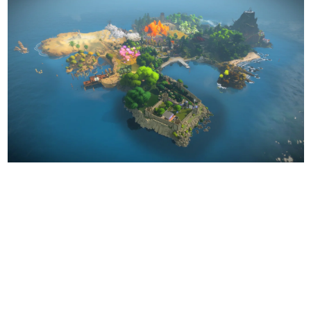
日本のコンテンツ産業やカルチャーに与えた影響を探る企
画です。
日本モバイルゲーム産業史
日本のモバイルゲーム史における主要なトピック・タイト
ルを網羅するほか、開発者へのインタビューや識者による
解説を掲載。約20年の歴史が一望できる決定版！
若ゲのいたり〜ゲームクリエイターの青春〜
『うつヌケ』『ペンと箸』等で知られるマンガ家・田中圭
一先生によるゲーム業界レポートマンガです。
なんでゲームは面白い？
ゲーム開発者・hamatsu氏がゲームの魅力を画面や操作の
具体的な形から解き明かしていく、硬派で骨太な評論連載
です。
ゲームが変えた日本語
「経験値」「裏技」「ラスボス」… ゲームにまつわる言葉
の起源や用法の変遷を、コンピューター文化史研究家・タ
イニーP氏が徹底調査。
カテゴリ
特集記事