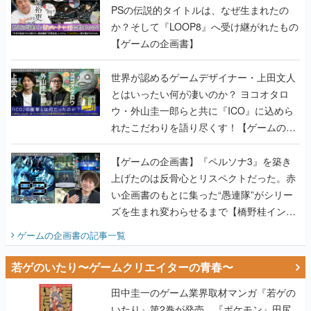
PSの伝説的タイトルは、なぜ生まれたの
か？そして『LOOP8』へ受け継がれたもの
【ゲームの企画書】
世界が認めるゲームデザイナー・上田文人
とはいったい何が凄いのか？ ヨコオタロ
ウ・外山圭一郎らと共に『ICO』に込めら
れたこだわりを語り尽くす！【ゲームの企
画書】
【ゲームの企画書】『ペルソナ3』を築き
上げたのは反骨心とリスペクトだった。赤
い企画書のもとに集った“愚連隊”がシリー
ズを生まれ変わらせるまで【橋野桂インタ
ビュー】
ゲームの企画書
の記事一覧
若ゲのいたり〜ゲームクリエイターの青春〜
田中圭一のゲーム業界取材マンガ『若ゲの
いたり』第2巻が発売。『ポケモン』田尻