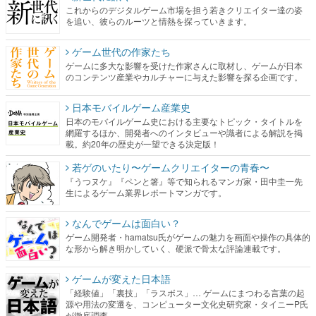
これからのデジタルゲーム市場を担う若きクリエイター達の姿
を追い、彼らのルーツと情熱を探っていきます。
ゲーム世代の作家たち
ゲームに多大な影響を受けた作家さんに取材し、ゲームが日本
のコンテンツ産業やカルチャーに与えた影響を探る企画です。
日本モバイルゲーム産業史
日本のモバイルゲーム史における主要なトピック・タイトルを
網羅するほか、開発者へのインタビューや識者による解説を掲
載。約20年の歴史が一望できる決定版！
若ゲのいたり〜ゲームクリエイターの青春〜
『うつヌケ』『ペンと箸』等で知られるマンガ家・田中圭一先
生によるゲーム業界レポートマンガです。
なんでゲームは面白い？
ゲーム開発者・hamatsu氏がゲームの魅力を画面や操作の具体的
な形から解き明かしていく、硬派で骨太な評論連載です。
ゲームが変えた日本語
「経験値」「裏技」「ラスボス」… ゲームにまつわる言葉の起
源や用法の変遷を、コンピューター文化史研究家・タイニーP氏
が徹底調査。