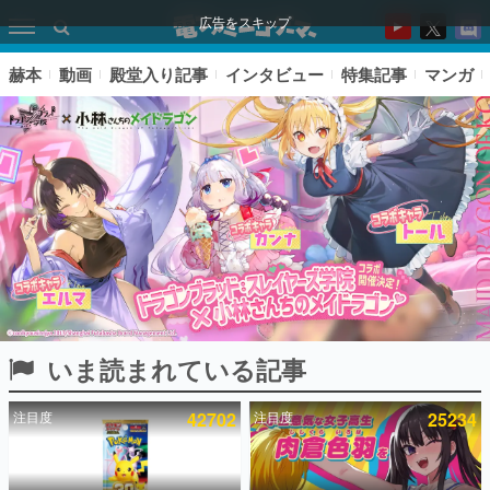
広告をスキップ
赫本
動画
殿堂入り記事
インタビュー
特集記事
マンガ
いま読まれている記事
ピックアップ
注目度
42702
注目度
25234
電ファミのいま読まれている記事ランキング
アプリセール情報