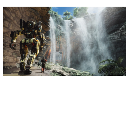
日本のコンテンツ産業やカルチャーに与えた影響を探る企
画です。
日本モバイルゲーム産業史
日本のモバイルゲーム史における主要なトピック・タイト
ルを網羅するほか、開発者へのインタビューや識者による
解説を掲載。約20年の歴史が一望できる決定版！
若ゲのいたり〜ゲームクリエイターの青春〜
『うつヌケ』『ペンと箸』等で知られるマンガ家・田中圭
一先生によるゲーム業界レポートマンガです。
なんでゲームは面白い？
ゲーム開発者・hamatsu氏がゲームの魅力を画面や操作の
具体的な形から解き明かしていく、硬派で骨太な評論連載
です。
ゲームが変えた日本語
「経験値」「裏技」「ラスボス」… ゲームにまつわる言葉
の起源や用法の変遷を、コンピューター文化史研究家・タ
イニーP氏が徹底調査。
カテゴリ
特集記事