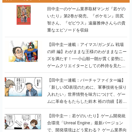
田中圭一のゲーム業界取材マンガ『若ゲの
いたり』第2巻が発売。『ポケモン』田尻
智さん、『ゼビウス』遠藤雅伸さんらの貴
重なエピソードを収録
【田中圭一連載：アイマス/ガンダム 戦場
の絆 編】わがままな王様のわがままなニー
ズを満たす！──小山順一朗が貫く姿勢に、
ゲームクリエイターとしての矜持を見た
【若ゲのいたり最終回】
【田中圭一連載：バーチャファイター編】
「新しい3D表現のために、軍事技術を採り
入れたい」世界情勢を味方につけて、ゲー
ムに革命をもたらした鈴木 裕の功績【若ゲ
のいたり】
【田中圭一：若ゲのいたり】ゲーム開発統
合環境「Unreal Engine」最新バージョン
で、開発環境はどう変わる？ ゲーム業界向