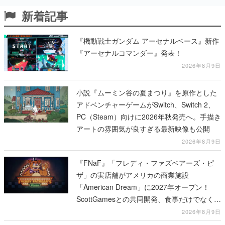
新着記事
『機動戦士ガンダム アーセナルベース』新作
『アーセナルコマンダー』発表！
2026年8月9日
小説『ムーミン谷の夏まつり』を原作とした
アドベンチャーゲームがSwitch、Switch 2、
PC（Steam）向けに2026年秋発売へ。手描き
アートの雰囲気が良すぎる最新映像も公開
2026年8月9日
『FNaF』「フレディ・ファズベアーズ・ピ
ザ」の実店舗がアメリカの商業施設
「American Dream」に2027年オープン！
ScottGamesとの共同開発、食事だけでなくス
テージショーや没入型のホラー体験も楽しめ
2026年8月9日
る