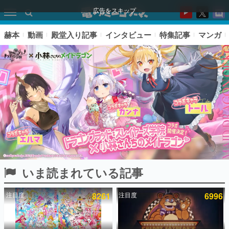
広告をスキップ
赫本
動画
殿堂入り記事
インタビュー
特集記事
マンガ
いま読まれている記事
ピックアップ
注目度
8261
注目度
6996
電ファミのいま読まれている記事ランキング
アプリセール情報