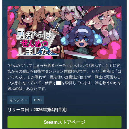
“ぜんめつ”してしまった勇者パーティから1人だけ選んで、ともに迷
宮からの脱出を目指すダンジョン探索RPGです。 ただし勇者は「は
い/いいえ」しか喋れず、魔法使いは魔法が使えず、戦士は可愛らし
い人形になっていて、僧侶は██を崇拝しています。誰を救うのかを
選ぶのは、あなたです。
インディー
RPG
リリース日：2026年第4四半期
Steamストアページ