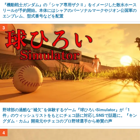
『機動戦士ガンダム』の「シャア専用ザクⅡ」をイメージした散水ホース
リールが予約開始。本体にはシャアのパーソナルマークやジオン公国軍の
エンブレム、型式番号などを配置
3
野球部の過酷な“補欠”を体験するゲーム『球ひろいSimulator』が「1
件」のウィッシュリストをもとにチェコ語に対応しSNSで話題に。『キン
グダム・カム』開発元やチェコのプロ野球選手から称賛の声
4