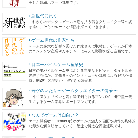
をした短編ホラー小説集です。
新世代に訊く
これからのデジタルゲーム市場を担う若きクリエイター達の姿
を追い、彼らのルーツと情熱を探っていきます。
ゲーム世代の作家たち
ゲームに多大な影響を受けた作家さんに取材し、ゲームが日本
のコンテンツ産業やカルチャーに与えた影響を探る企画です。
日本モバイルゲーム産業史
日本のモバイルゲーム史における主要なトピック・タイトルを
網羅するほか、開発者へのインタビューや識者による解説を掲
載。約20年の歴史が一望できる決定版！
若ゲのいたり〜ゲームクリエイターの青春〜
『うつヌケ』『ペンと箸』等で知られるマンガ家・田中圭一先
生によるゲーム業界レポートマンガです。
なんでゲームは面白い？
ゲーム開発者・hamatsu氏がゲームの魅力を画面や操作の具体的
な形から解き明かしていく、硬派で骨太な評論連載です。