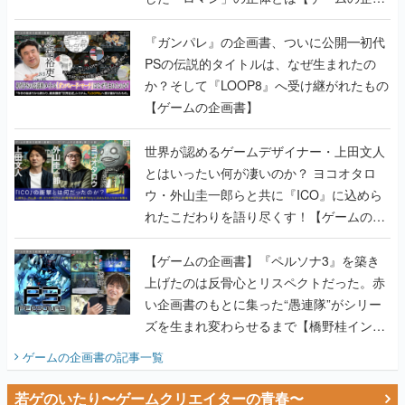
書】
『ガンパレ』の企画書、ついに公開━初代
PSの伝説的タイトルは、なぜ生まれたの
か？そして『LOOP8』へ受け継がれたもの
【ゲームの企画書】
世界が認めるゲームデザイナー・上田文人
とはいったい何が凄いのか？ ヨコオタロ
ウ・外山圭一郎らと共に『ICO』に込めら
れたこだわりを語り尽くす！【ゲームの企
画書】
【ゲームの企画書】『ペルソナ3』を築き
上げたのは反骨心とリスペクトだった。赤
い企画書のもとに集った“愚連隊”がシリー
ズを生まれ変わらせるまで【橋野桂インタ
ビュー】
ゲームの企画書
の記事一覧
若ゲのいたり〜ゲームクリエイターの青春〜