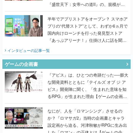
『盛世天下：女帝への道II』の、規模が違
うこだわりをプロデューサーに聞いた
半年でアプリストアをオープン？ スマホア
プリの“代替ストア”として、わずか6ヵ月で
国内向けローンチを行った発見型ストア
『あっぷアリーナ！』仕掛け人に話を聞い
てみた
インタビュー
の記事一覧
ゲームの企画書
『アビス』は、ひとつの奇跡だった──膨大
な開発資料とともに『テイルズ オブ ジ ア
ビス』開発陣に聞く、「生まれた意味を知
るRPG」が生まれた理由【ゲームの企画
書】
なにが、人を「ロマンシング」させるの
か？『ロマサガ2』当時の企画書とキャラ
設定画から迫る、河津秋敏がRPGに生み出
した「ロマン」の正体とは【ゲームの企画