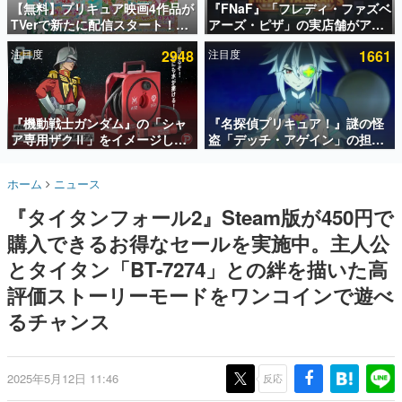
【無料】プリキュア映画4作品が
『FNaF』「フレディ・ファズベ
TVerで新たに配信スタート！な
アーズ・ピザ」の実店舗がアメ
インタビュー
んと2018年～2024年の映画ほぼ
リカの商業施設「American
注目度
2948
注目度
1661
すべてが見放題に、ぶっちゃけ
Dream」に2027年オープン！
連載・特集一覧
ありえないラインナップ
ScottGamesとの共同開発、食
事だけでなくステージショーや
殿堂入り記事
没入型のホラー体験も楽しめる
SNS拡散数が数千以上！ ページビュー数万以上！ などな
『機動戦士ガンダム』の「シャ
『名探偵プリキュア！』謎の怪
ど。多くの人々に読まれた、電ファミ渾身の“殿堂入り”記
ア専用ザクⅡ」をイメージした
盗「デッチ・アゲイン」の担当
事をまとめました。
散水ホースリールが予約開始。
キャストは天﨑滉平さんと判
本体にはシャアのパーソナルマ
明。『Re:ゼロから始める異世
ゲームの企画書
ホーム
ニュース
ークやジオン公国軍のエンブレ
界生活』オットー役、『ヒプノ
名作ゲームクリエイターの方々に製作時のエピソードをお
聞きし、ヒットする企画（ゲーム）とは何か？を探ってい
ム、型式番号などを配置
シスマイク』山田三郎役など
『タイタンフォール2』Steam版が450円で
きます。
購入できるお得なセールを実施中。主人公
赫本
この物語を解いてはいけない。『赫本』は、〈試験問題〉
とタイタン「BT-7274」との絆を描いた高
の形をした短編ホラー小説集です。
評価ストーリーモードをワンコインで遊べ
るチャンス
新世代に訊く
これからのデジタルゲーム市場を担う若きクリエイター達
の姿を追い、彼らのルーツと情熱を探っていきます。
2025年5月12日 11:46
反応
ゲーム世代の作家たち
ゲームに多大な影響を受けた作家さんに取材し、ゲームが