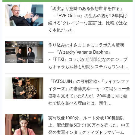
「現実より意味のある仮想世界を作る」
──『EVE Online』の生みの親が18年掲げ
続ける”クレイジーな宣言”は、比喩ではな
く本気だった
作り込みのすさまじさにコラボ先も驚嘆
──『Wizardry Variants Daphne』
×『FFXI』コラボが期間限定なのにジョブ
もキャラも武器も戦闘システムもワンオフ
で作り込まれた理由を両ディレクターに聞
く
『TATSUJIN』の弓削雅稔×『ライデンファ
イターズ』の齋藤貴幸──かつて縦シュー全
盛期を支えていた2人が、30年後に同じ会
社で机を並べる理由とは。新作
『TATSUJIN EXTREME』で初タッグを組
んだレジェンド2人に訊く開発秘話
実写映像1000分、ルート分岐100種類以
上。配信開始5日で100万本を売った、中国
発の実写インタラクティブドラマゲーム