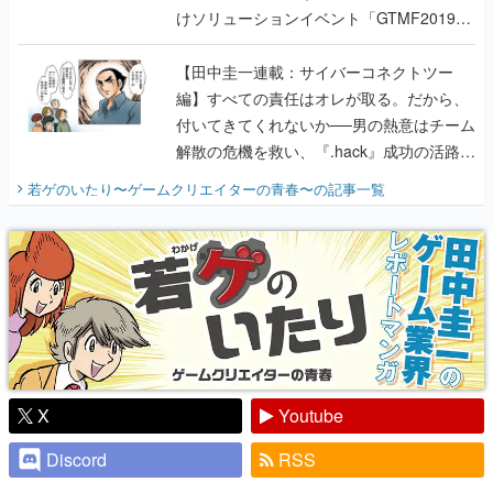
けソリューションイベント「GTMF2019」
に行って、より理解を深めよう【PR】
【田中圭一連載：サイバーコネクトツー
編】すべての責任はオレが取る。だから、
付いてきてくれないか──男の熱意はチーム
解散の危機を救い、『.hack』成功の活路を
開く。業界の快男児・松山 洋に流れる血は
若ゲのいたり〜ゲームクリエイターの青春〜
の記事一覧
『少年ジャンプ』色だった【若ゲのいた
り】
X
Youtube
Discord
RSS