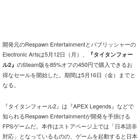
マンガ
女性向け
アプリレビュー
開発元のRespawn Entertainmentとパブリッシャーの
その他
Electronic Artsは5月12日（月）、
『タイタンフォー
のSteam版を85%オフの450円で購入できるお
ル2』
電ファミニコゲーマーとは？
得なセールを開始した。期間は5月16日（金）までと
運営：株式会社マレ
なる。
『タイタンフォール2』は『APEX Legends』などで
知られるRespawn Entertainmentが開発を手掛ける
FPSゲームだ。本作はストアページ上では「日本語非
対応」となっているものの、ゲームを起動すると日本