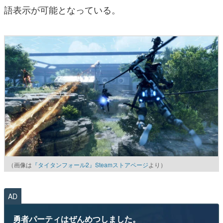
語表示が可能となっている。
（画像は
『タイタンフォール2』Steamストアページ
より）
AD
勇者パーティはぜんめつしました。