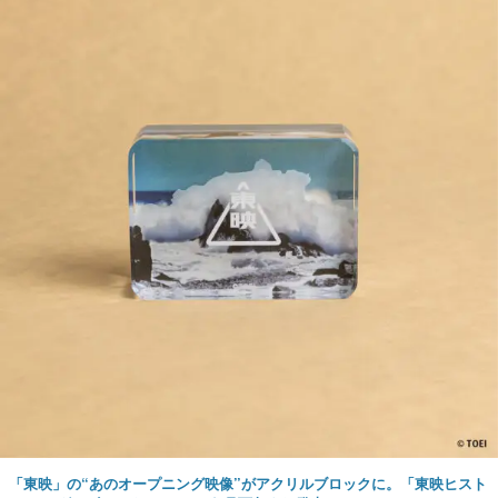
「東映」の“あのオープニング映像”がアクリルブロックに。「東映ヒスト