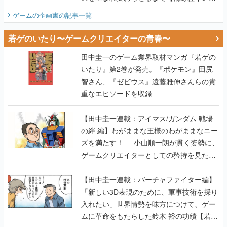
ビュー】
ゲームの企画書
の記事一覧
若ゲのいたり〜ゲームクリエイターの青春〜
田中圭一のゲーム業界取材マンガ『若ゲの
いたり』第2巻が発売。『ポケモン』田尻
智さん、『ゼビウス』遠藤雅伸さんらの貴
重なエピソードを収録
【田中圭一連載：アイマス/ガンダム 戦場
の絆 編】わがままな王様のわがままなニー
ズを満たす！──小山順一朗が貫く姿勢に、
ゲームクリエイターとしての矜持を見た
【若ゲのいたり最終回】
【田中圭一連載：バーチャファイター編】
「新しい3D表現のために、軍事技術を採り
入れたい」世界情勢を味方につけて、ゲー
ムに革命をもたらした鈴木 裕の功績【若ゲ