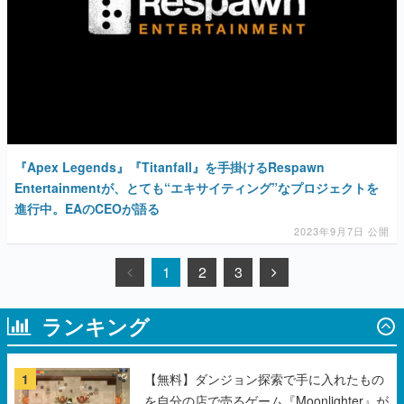
『Apex Legends』『Titanfall』を手掛けるRespawn
Entertainmentが、とても“エキサイティング”なプロジェクトを
進行中。EAのCEOが語る
2023年9月7日 公開
1
2
3
ランキング
1
【無料】ダンジョン探索で手に入れたもの
を自分の店で売るゲーム『Moonlighter』が