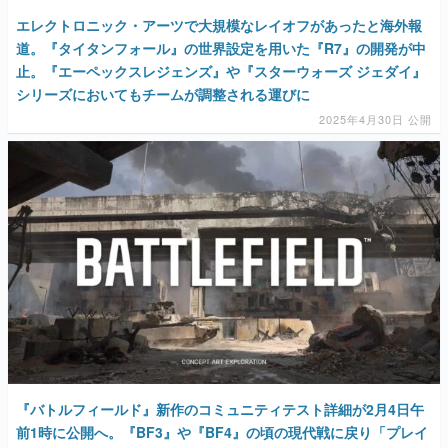
エレクトロニック・アーツで大規模なレイオフがあったと海外報
道。『タイタンフォール』の世界設定を用いた『R7』の開発が中
止。『エーペックスレジェンズ』や『スターウォーズ ジェダイ』
シリーズにおいてもチームが調整される運びに
2025年4月30日 公開
『バトルフィールド』新作のコミュニティテスト詳細が2月4日午
前1時に公開へ。『BF3』や『BF4』の頃の現代戦に戻り「プレイ