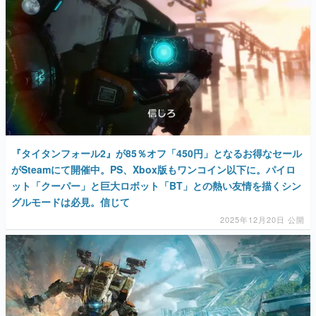
『タイタンフォール2』が85％オフ「450円」となるお得なセール
がSteamにて開催中。PS、Xbox版もワンコイン以下に。パイロ
ット「クーパー」と巨大ロボット「BT」との熱い友情を描くシン
グルモードは必見。信じて
2025年12月20日 公開