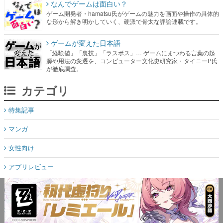
なんでゲームは面白い？
ゲーム開発者・hamatsu氏がゲームの魅力を画面や操作の具体的
な形から解き明かしていく、硬派で骨太な評論連載です。
ゲームが変えた日本語
「経験値」「裏技」「ラスボス」… ゲームにまつわる言葉の起
源や用法の変遷を、コンピューター文化史研究家・タイニーP氏
が徹底調査。
カテゴリ
特集記事
マンガ
女性向け
アプリレビュー
その他
電ファミニコゲーマーとは？