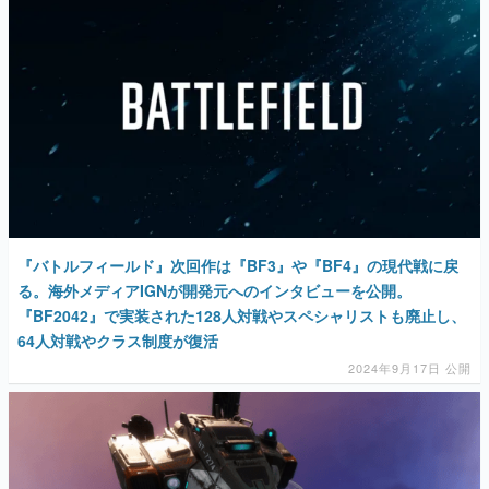
『バトルフィールド』次回作は『BF3』や『BF4』の現代戦に戻
る。海外メディアIGNが開発元へのインタビューを公開。
『BF2042』で実装された128人対戦やスペシャリストも廃止し、
64人対戦やクラス制度が復活
2024年9月17日 公開