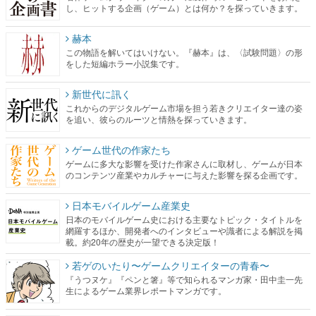
し、ヒットする企画（ゲーム）とは何か？を探っていきます。
赫本
この物語を解いてはいけない。『赫本』は、〈試験問題〉の形
をした短編ホラー小説集です。
新世代に訊く
これからのデジタルゲーム市場を担う若きクリエイター達の姿
を追い、彼らのルーツと情熱を探っていきます。
ゲーム世代の作家たち
ゲームに多大な影響を受けた作家さんに取材し、ゲームが日本
のコンテンツ産業やカルチャーに与えた影響を探る企画です。
日本モバイルゲーム産業史
日本のモバイルゲーム史における主要なトピック・タイトルを
網羅するほか、開発者へのインタビューや識者による解説を掲
載。約20年の歴史が一望できる決定版！
若ゲのいたり〜ゲームクリエイターの青春〜
『うつヌケ』『ペンと箸』等で知られるマンガ家・田中圭一先
生によるゲーム業界レポートマンガです。