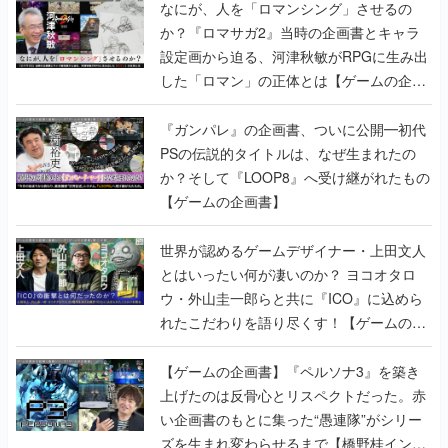
なにが、人を「ロマンシング」させるの
か？『ロマサガ2』当時の企画書とキャラ
設定画から迫る、河津秋敏がRPGに生み出
した「ロマン」の正体とは【ゲームの企画
書】
『ガンパレ』の企画書、ついに公開━初代
PSの伝説的タイトルは、なぜ生まれたの
か？そして『LOOP8』へ受け継がれたもの
【ゲームの企画書】
世界が認めるゲームデザイナー・上田文人
とはいったい何が凄いのか？ ヨコオタロ
ウ・外山圭一郎らと共に『ICO』に込めら
れたこだわりを語り尽くす！【ゲームの企
画書】
【ゲームの企画書】『ペルソナ3』を築き
上げたのは反骨心とリスペクトだった。赤
い企画書のもとに集った“愚連隊”がシリー
ズを生まれ変わらせるまで【橋野桂インタ