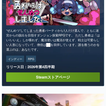
“ぜんめつ”してしまった勇者パーティから1人だけ選んで、ともに迷
宮からの脱出を目指すダンジョン探索RPGです。 ただし勇者は「は
い/いいえ」しか喋れず、魔法使いは魔法が使えず、戦士は可愛らし
い人形になっていて、僧侶は██を崇拝しています。誰を救うのかを
選ぶのは、あなたです。
インディー
RPG
リリース日：2026年第4四半期
Steamストアページ