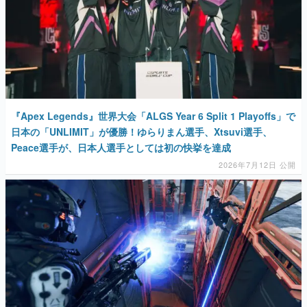
マンガ
女性向け
アプリレビュー
その他
『Apex Legends』世界大会「ALGS Year 6 Split 1 Playoffs」で
日本の「UNLIMIT」が優勝！ゆらりまん選手、Xtsuvi選手、
電ファミニコゲーマーとは？
Peace選手が、日本人選手としては初の快挙を達成
2026年7月12日 公開
運営：株式会社マレ