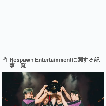
日本のコンテンツ産業やカルチャーに与えた影響を探る企
画です。
日本モバイルゲーム産業史
日本のモバイルゲーム史における主要なトピック・タイト
ルを網羅するほか、開発者へのインタビューや識者による
解説を掲載。約20年の歴史が一望できる決定版！
若ゲのいたり〜ゲームクリエイターの青春〜
『うつヌケ』『ペンと箸』等で知られるマンガ家・田中圭
一先生によるゲーム業界レポートマンガです。
なんでゲームは面白い？
ゲーム開発者・hamatsu氏がゲームの魅力を画面や操作の
Respawn Entertainmentに関する記
具体的な形から解き明かしていく、硬派で骨太な評論連載
事一覧
です。
ゲームが変えた日本語
「経験値」「裏技」「ラスボス」… ゲームにまつわる言葉
の起源や用法の変遷を、コンピューター文化史研究家・タ
イニーP氏が徹底調査。
カテゴリ
特集記事