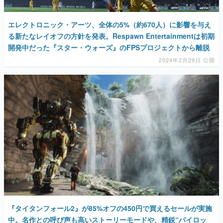
エレクトロニック・アーツ、全体の5%（約670人）に影響を与え
る新たなレイオフの方針を発表。Respawn Entertainmentは初期
開発中だった『スター・ウォーズ』のFPSプロジェクトから離脱
2024年2月29日 公開
『タイタンフォール2』が85%オフの450円で買えるセールが実施
中。名作との呼び声も高いストーリーモードや、精鋭“パイロッ