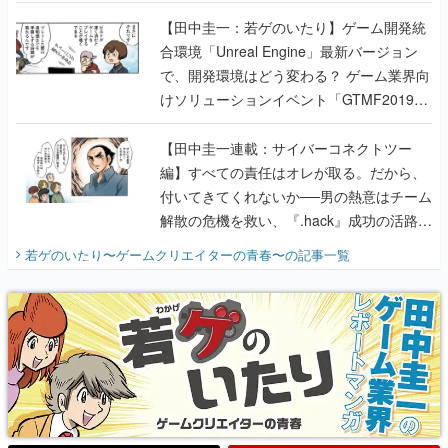
のいたり】
【田中圭一：若ゲのいたり】ゲーム開発統
合環境「Unreal Engine」最新バージョン
で、開発環境はどう変わる？ ゲーム業界向
けソリューションイベント「GTMF2019」
に行って、より理解を深めよう【PR】
【田中圭一連載：サイバーコネクトツー
編】すべての責任はオレが取る。だから、
付いてきてくれないか──男の熱意はチーム
解散の危機を救い、『.hack』成功の活路を
開く。業界の快男児・松山 洋に流れる血は
若ゲのいたり〜ゲームクリエイターの青春〜
の記事一覧
『少年ジャンプ』色だった【若ゲのいた
り】