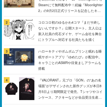
Steamにて無料配布中！続編『Moonlighter
2』の9月2日正式リリースを記念したキャ
ンペーン
2
コロコロ初のゆるかわ4コマ『まだサ終し
ないんですか？』公開スタート。主人公は
新入社員の侘石ダイヤ、ゲーム会社を舞台
にトラブルへ対応する社員たちを描く
3
ハローキティやポムポムプリンと眠れる睡
眠サポートアプリ『ゆめたび』が配信中。
キャラごとのASMRや目覚ましアラームも
搭載
4
『VALORANT』元プロ「GON」の“あの名
場面”がデザインされた新作グッズが本日8
月5日より期間限定で発売。Tシャツやコイ
ンケース、アクキーなどが全品受注生産で
登場、過去に発売したグッズの再販も