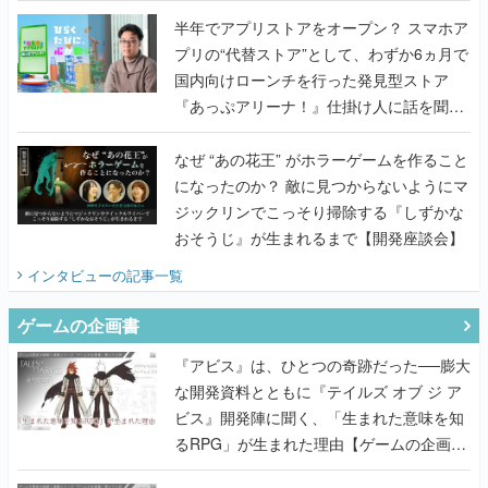
半年でアプリストアをオープン？ スマホア
プリの“代替ストア”として、わずか6ヵ月で
国内向けローンチを行った発見型ストア
『あっぷアリーナ！』仕掛け人に話を聞い
てみた
なぜ “あの花王” がホラーゲームを作ること
になったのか？ 敵に見つからないようにマ
ジックリンでこっそり掃除する『しずかな
おそうじ』が生まれるまで【開発座談会】
インタビュー
の記事一覧
ゲームの企画書
『アビス』は、ひとつの奇跡だった──膨大
な開発資料とともに『テイルズ オブ ジ ア
ビス』開発陣に聞く、「生まれた意味を知
るRPG」が生まれた理由【ゲームの企画
書】