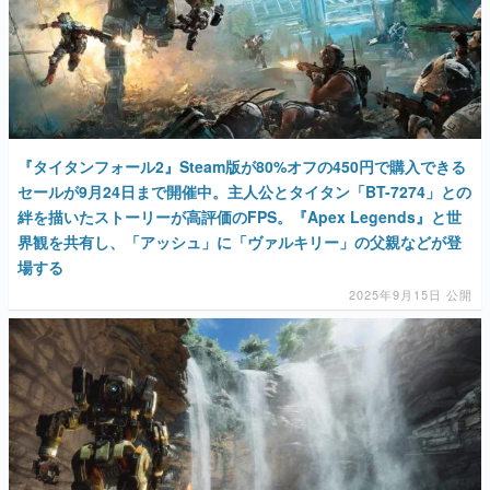
『タイタンフォール2』Steam版が80%オフの450円で購入できる
セールが9月24日まで開催中。主人公とタイタン「BT-7274」との
絆を描いたストーリーが高評価のFPS。『Apex Legends』と世
界観を共有し、「アッシュ」に「ヴァルキリー」の父親などが登
場する
2025年9月15日 公開