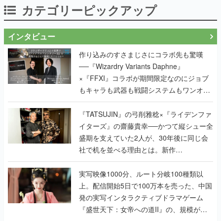
カテゴリーピックアップ
インタビュー
作り込みのすさまじさにコラボ先も驚嘆
──『Wizardry Variants Daphne』
×『FFXI』コラボが期間限定なのにジョブ
もキャラも武器も戦闘システムもワンオフ
で作り込まれた理由を両ディレクターに聞
く
『TATSUJIN』の弓削雅稔×『ライデンファ
イターズ』の齋藤貴幸──かつて縦シュー全
盛期を支えていた2人が、30年後に同じ会
社で机を並べる理由とは。新作
『TATSUJIN EXTREME』で初タッグを組
んだレジェンド2人に訊く開発秘話
実写映像1000分、ルート分岐100種類以
上。配信開始5日で100万本を売った、中国
発の実写インタラクティブドラマゲーム
『盛世天下：女帝への道II』の、規模が違
うこだわりをプロデューサーに聞いた