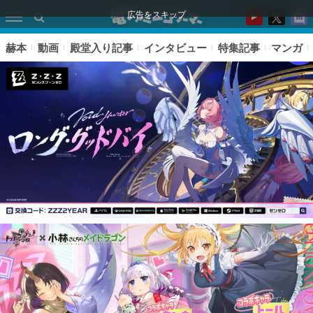
広告をスキップ
赫本
動画
殿堂入り記事
インタビュー
特集記事
マンガ
ピックアップ
電ファミのいま読まれている記事ランキング
アプリセール情報