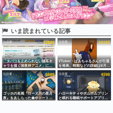
インタビュー
連載・特集一覧
殿堂入り記事
いま読まれている記事
SNS拡散数が数千以上！ ページビュー数万以上！ などな
ど。多くの人々に読まれた、電ファミ渾身の“殿堂入り”記
事をまとめました。
注目度
12826
注目度
10197
ゲームの企画書
名作ゲームクリエイターの方々に製作時のエピソードをお
聞きし、ヒットする企画（ゲーム）とは何か？を探ってい
「タバコを止められない猫耳キ
VTuber・ばあちゃるさんが引退
きます。
ャラを描く深夜枠アニメ」に視
を発表。時期などの詳細は8月9
赫本
聴者の一部から批判意見。違法
日15時からの配信で説明
この物語を解いてはいけない。『赫本』は、〈試験問題〉
注目度
6589
注目度
4598
薬物の使用と思しき描写も含め
の形をした短編ホラー小説集です。
て、BPOが議論を交わす
新世代に訊く
ゴッホの名画『ローヌ川の星月
ハローキティやポムポムプリン
これからのデジタルゲーム市場を担う若きクリエイター達
の姿を追い、彼らのルーツと情熱を探っていきます。
夜』をあしらった傘やトートバ
と眠れる睡眠サポートアプリ
ッグなどが登場。8月7日21時よ
『ゆめたび』が配信中。キャラ
り2日間限定で予約販売
ごとのASMRや目覚ましアラー
ゲーム世代の作家たち
ムも搭載
ゲームに多大な影響を受けた作家さんに取材し、ゲームが