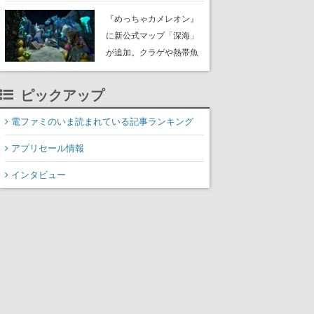
定。猟犬は動物を追跡し
『めっちゃカメレオン』
てくれる忠実な相棒とし
に新公式マップ「深海」
て登場し、冒険を重ねる
が追加。クラゲや熱帯魚
と成長する。記念撮影も
が泳ぎ、海底にはサンゴ
可能
や大きな貝も
ピックアップ
電ファミのいま読まれている記事ランキング
アプリセール情報
インタビュー