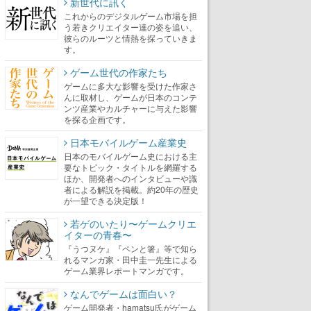
新世代に訊く
これからのデジタルゲーム市場を担
う若きクリエイター達の姿を追い、
彼らのルーツと情熱を探っていきま
す。
ゲーム世代の作家たち
ゲームに多大な影響を受けた作家さ
んに取材し、ゲームが日本のコンテ
ンツ産業やカルチャーに与えた影響
を探る企画です。
日本モバイルゲーム産業史
日本のモバイルゲーム史における主
要なトピック・タイトルを網羅する
ほか、開発者へのインタビューや識
者による解説を掲載。約20年の歴史
が一望できる決定版！
若ゲのいたり〜ゲームクリエ
イターの青春〜
『うつヌケ』『ペンと箸』等で知ら
れるマンガ家・田中圭一先生による
ゲーム業界レポートマンガです。
なんでゲームは面白い？
ゲーム開発者・hamatsu氏がゲーム