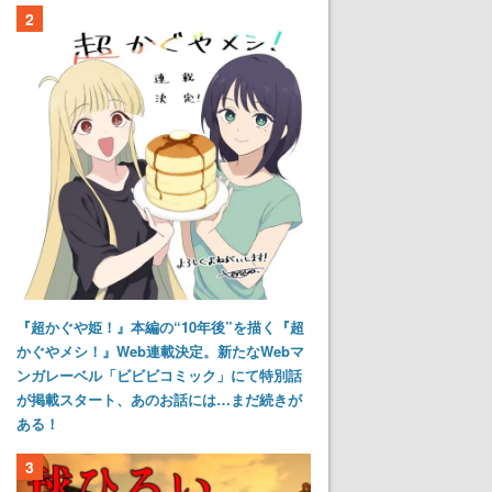
2
『超かぐや姫！』本編の“10年後”を描く『超
かぐやメシ！』Web連載決定。新たなWebマ
ンガレーベル「ビビビコミック」にて特別話
が掲載スタート、あのお話には…まだ続きが
ある！
3