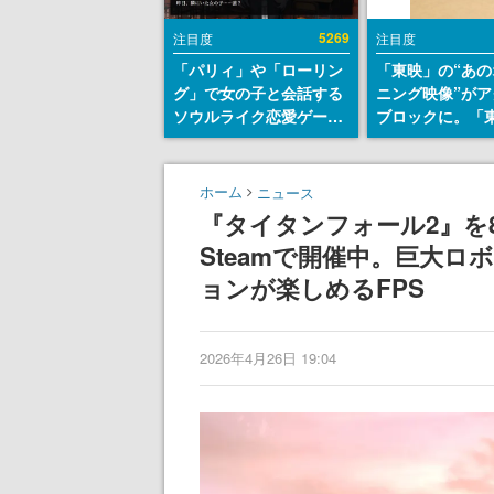
5269
注目度
注目度
「パリィ」や「ローリン
「東映」の“あの
グ」で女の子と会話する
ニング映像”がア
ソウルライク恋愛ゲーム
ブロックに。「
『小早川さんはソウルラ
トリカル グッズ
イク』無料公開。返事に
ョン」が8月下
失敗すると「YOU
売
ホーム
ニュース
DIED」
『タイタンフォール2』を8
Steamで開催中。巨大
ョンが楽しめるFPS
2026年4月26日 19:04