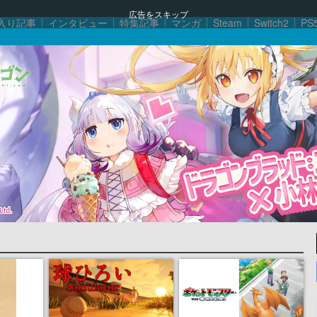
広告をスキップ
入り記事
インタビュー
特集記事
マンガ
Steam
Switch2
PS