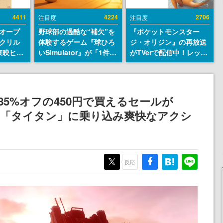
4411
4224
2706
注目度
注目度
オープ
野球部の過酷な“補欠”を
『ポケットモンスター
クリル
体験するゲーム『球ひろ
ジ・オリジン』の再放送
東映ヒス
いSimulator』が「1件」
がTVerで配信中！レッド
コレクシ
のウィッシュリストをも
（CV：竹内順子）が主人
旬より発
とにチェコ語に対応し
公のオリジナルアニメ
SNSで話題に。『キング
ダム・カム』開発元やチ
5%オフの450円で買えるセールが
ェコのプロ野球選手から
ロボ「タイタン」に乗り込み爽快なアクシ
称賛の声
反応