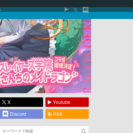
5
X
Youtube
Discord
RSS