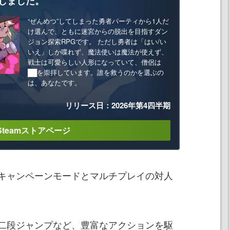
しました。
“ぜんめつ”してしまった勇者パーティから1人だ
け選んで、ともに迷宮からの脱出を目指すダン
ジョン探索RPGです。 ただし勇者は「はい/い
いえ」しか喋れず、魔法使いは魔法が使えず、
戦士は可愛らしい人形になっていて、僧侶は
██を崇拝しています。誰を救うのかを選ぶの
は、あなたです。
リリース日：2026年第4四半期
Steamストアページ
キャンペーンモードとマルチプレイの対人
二段ジャンプなど、豊富なアクションを駆