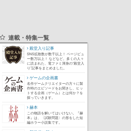
連載・特集一覧
殿堂入り記事
SNS拡散数が数千以上！ ページビュ
ー数万以上！ などなど。多くの人々
に読まれた、電ファミ渾身の“殿堂入
り”記事をまとめました。
ゲームの企画書
名作ゲームクリエイターの方々に製
作時のエピソードをお聞きし、ヒッ
トする企画（ゲーム）とは何か？を
探っていきます。
赫本
この物語を解いてはいけない。『赫
本』は、〈試験問題〉の形をした短
編ホラー小説集です。