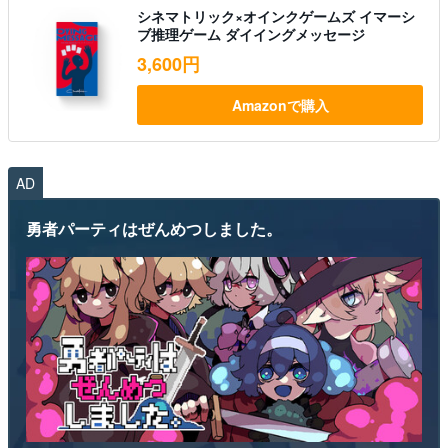
シネマトリック×オインクゲームズ イマーシ
ブ推理ゲーム ダイイングメッセージ
3,600円
Amazonで購入
AD
勇者パーティはぜんめつしました。