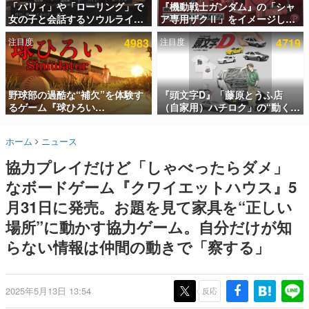
「パリィ」や「ローリング」で
『機動戦士ガンダム』の「シャ
女の子と会話するソウルライク
ア専用ザクⅡ」をイメージした
インタビュー
恋愛ゲーム『小早川さんはソウ
散水ホースリールが予約開始。
注目度
4983
注目度
4719
ルライク』無料公開。返事に失
本体にはシャアのパーソナルマ
連載・特集一覧
敗すると「YOU DIED」
ークやジオン公国軍のエンブレ
ム、型式番号などを配置
殿堂入り記事
SNS拡散数が数千以上！ ページビュー数万以上！ などな
野球部の過酷な“補欠”を体験す
『頭文字D』「藤原とうふ店
ど。多くの人々に読まれた、電ファミ渾身の“殿堂入り”記
るゲーム『球ひろい
（自家用）ハチロク」の“動くテ
事をまとめました。
Simulator』が「1件」のウィッ
ィッシュケース”が買えるポップ
シュリストをもとにチェコ語に
アップショップが開催へ。マン
ゲームの企画書
ホーム
ニュース
対応しSNSで話題に。『キング
ガの舞台である群馬の「イオン
名作ゲームクリエイターの方々に製作時のエピソードをお
聞きし、ヒットする企画（ゲーム）とは何か？を探ってい
ダム・カム』開発元やチェコの
モール高崎」にて、8月11日か
協力プレイだけど「しゃべったらダメ」
きます。
プロ野球選手から称賛の声
ら8月20日までの期間限定で開
催予定
なボードゲーム『クワイエットハウス』5
赫本
この物語を解いてはいけない。『赫本』は、〈試験問題〉
月31日に発売。お題を見て家具を“正しい
の形をした短編ホラー小説集です。
場所”に動かす協力ゲーム。自分だけが知
らない情報は仲間の動きで「察する」
新世代に訊く
これからのデジタルゲーム市場を担う若きクリエイター達
の姿を追い、彼らのルーツと情熱を探っていきます。
2025年5月13日 13:54
反応
ゲーム世代の作家たち
ゲームに多大な影響を受けた作家さんに取材し、ゲームが