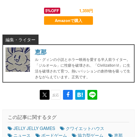
5%OFF
1,359円
Amazonで購入
編集・ライター
恵那
ル・グィンの小説とホラー映画を愛する半人前ライター。
「ジルオール」に性癖を破壊され、「CivilizationⅥ」に生
活を破壊されて育つ。熱いパッションの創作物を吸って生
きながらえています。正気です。
反応
この記事に関するタグ
JELLY JELLY GAMES
クワイエットハウス
ニュース
ボードゲーム
協力型ゲーム
恵那