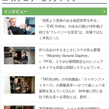
インタビュー
「現実より意味のある仮想世界を作る」
──『EVE Online』の生みの親が18年掲げ
続ける”クレイジーな宣言”は、比喩ではな
く本気だった
作り込みのすさまじさにコラボ先も驚嘆
──『Wizardry Variants Daphne』
×『FFXI』コラボが期間限定なのにジョブ
もキャラも武器も戦闘システムもワンオフ
で作り込まれた理由を両ディレクターに聞
く
『TATSUJIN』の弓削雅稔×『ライデンファ
イターズ』の齋藤貴幸──かつて縦シュー全
盛期を支えていた2人が、30年後に同じ会
社で机を並べる理由とは。新作
『TATSUJIN EXTREME』で初タッグを組
んだレジェンド2人に訊く開発秘話
実写映像1000分、ルート分岐100種類以