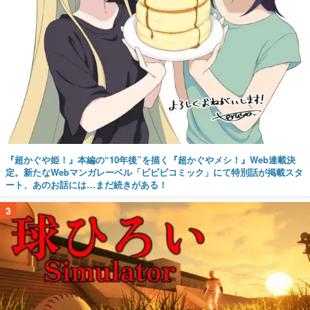
『超かぐや姫！』本編の“10年後”を描く『超かぐやメシ！』Web連載決
定。新たなWebマンガレーベル「ビビビコミック」にて特別話が掲載スタ
ート、あのお話には…まだ続きがある！
3