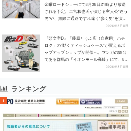
金曜ロードショーにて8月28日21時より放送
される予定。二宮和也氏が演じる主人公“迷う
男”や、無限に通路ですれ違う“歩く男”を演じ
る河内大和氏の迫真の演技は必見
2026年8月8日
『頭文字D』「藤原とうふ店（自家用）ハチ
ロク」の“動くティッシュケース”が買えるポ
ップアップショップが開催へ。マンガの舞台
である群馬の「イオンモール高崎」にて、8月
11日から8月20日までの期間限定で開催予定
2026年8月8日
ランキング
1