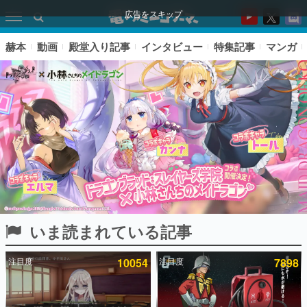
広告をスキップ
赫本
動画
殿堂入り記事
インタビュー
特集記事
マンガ
いま読まれている記事
ピックアップ
注目度
10054
注目度
7898
電ファミのいま読まれている記事ランキング
アプリセール情報