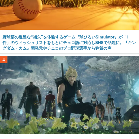
野球部の過酷な“補欠”を体験するゲーム『球ひろいSimulator』が「1
件」のウィッシュリストをもとにチェコ語に対応しSNSで話題に。『キン
グダム・カム』開発元やチェコのプロ野球選手から称賛の声
4