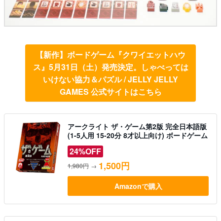
【新作】ボードゲーム『クワイエットハウ
ス』5月31日（土）発売決定。しゃべっては
いけない協力＆パズル / JELLY JELLY
GAMES 公式サイトはこちら
アークライト ザ・ゲーム第2版 完全日本語版
(1-5人用 15-20分 8才以上向け) ボードゲーム
24%OFF
1,500円
1,980円
→
Amazonで購入