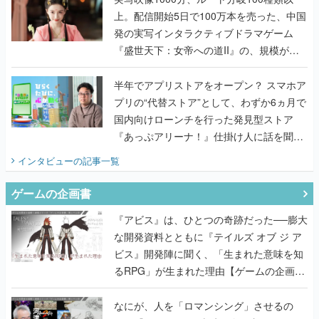
上。配信開始5日で100万本を売った、中国
発の実写インタラクティブドラマゲーム
『盛世天下：女帝への道II』の、規模が違
うこだわりをプロデューサーに聞いた
半年でアプリストアをオープン？ スマホア
プリの“代替ストア”として、わずか6ヵ月で
国内向けローンチを行った発見型ストア
『あっぷアリーナ！』仕掛け人に話を聞い
てみた
インタビュー
の記事一覧
ゲームの企画書
『アビス』は、ひとつの奇跡だった──膨大
な開発資料とともに『テイルズ オブ ジ ア
ビス』開発陣に聞く、「生まれた意味を知
るRPG」が生まれた理由【ゲームの企画
書】
なにが、人を「ロマンシング」させるの