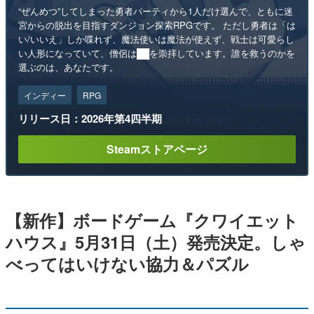
“ぜんめつ”してしまった勇者パーティから1人だけ選んで、ともに迷
宮からの脱出を目指すダンジョン探索RPGです。 ただし勇者は「は
い/いいえ」しか喋れず、魔法使いは魔法が使えず、戦士は可愛らし
い人形になっていて、僧侶は██を崇拝しています。誰を救うのかを
選ぶのは、あなたです。
インディー
RPG
リリース日：2026年第4四半期
Steamストアページ
【新作】ボードゲーム『クワイエット
ハウス』5月31日（土）発売決定。しゃ
べってはいけない協力＆パズル