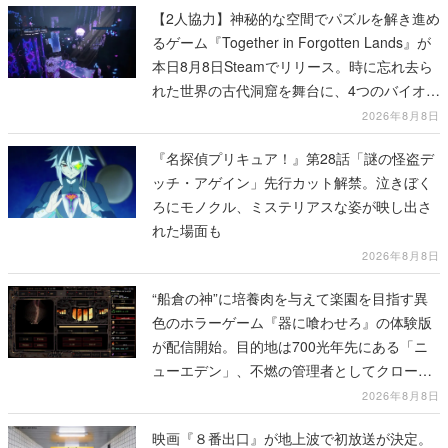
【2人協力】神秘的な空間でパズルを解き進め
るゲーム『Together in Forgotten Lands』が
本日8月8日Steamでリリース。時に忘れ去ら
れた世界の古代洞窟を舞台に、4つのバイオー
ムを探索しながら脱出を目指す
2026年8月8日
『名探偵プリキュア！』第28話「謎の怪盗デ
ッチ・アゲイン」先行カット解禁。泣きぼく
ろにモノクル、ミステリアスな姿が映し出さ
れた場面も
2026年8月8日
“船倉の神”に培養肉を与えて楽園を目指す異
色のホラーゲーム『器に喰わせろ』の体験版
が配信開始。目的地は700光年先にある「ニ
ューエデン」、不燃の管理者としてクローン
人間を増やし、加工して神に捧げる
2026年8月8日
映画『８番出口』が地上波で初放送が決定。