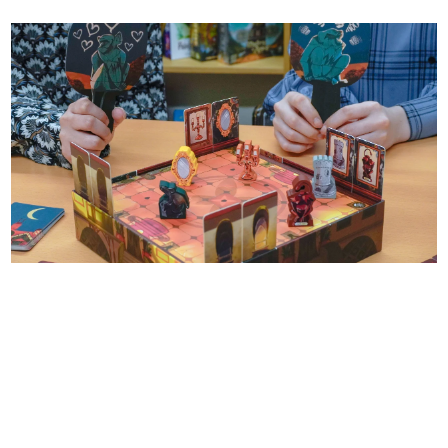
日本のコンテンツ産業やカルチャーに与えた影響を探る企
画です。
日本モバイルゲーム産業史
日本のモバイルゲーム史における主要なトピック・タイト
ルを網羅するほか、開発者へのインタビューや識者による
解説を掲載。約20年の歴史が一望できる決定版！
若ゲのいたり〜ゲームクリエイターの青春〜
『うつヌケ』『ペンと箸』等で知られるマンガ家・田中圭
一先生によるゲーム業界レポートマンガです。
なんでゲームは面白い？
ゲーム開発者・hamatsu氏がゲームの魅力を画面や操作の
具体的な形から解き明かしていく、硬派で骨太な評論連載
です。
ゲームが変えた日本語
「経験値」「裏技」「ラスボス」… ゲームにまつわる言葉
の起源や用法の変遷を、コンピューター文化史研究家・タ
イニーP氏が徹底調査。
カテゴリ
特集記事