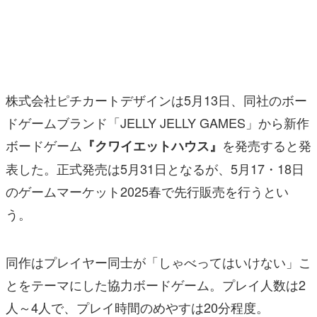
マンガ
女性向け
アプリレビュー
株式会社ピチカートデザインは5月13日、同社のボー
その他
ドゲームブランド「JELLY JELLY GAMES」から新作
ボードゲーム
を発売すると発
『クワイエットハウス』
電ファミニコゲーマーとは？
表した。正式発売は5月31日となるが、5月17・18日
運営：株式会社マレ
のゲームマーケット2025春で先行販売を行うとい
う。
同作はプレイヤー同士が「しゃべってはいけない」こ
とをテーマにした協力ボードゲーム。プレイ人数は2
人～4人で、プレイ時間のめやすは20分程度。