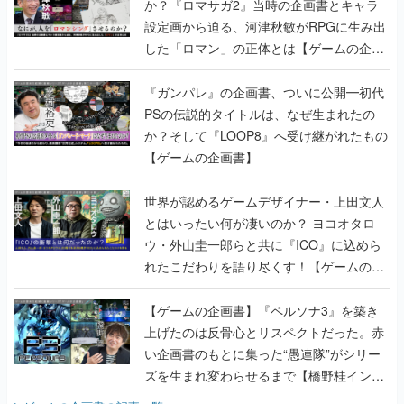
か？『ロマサガ2』当時の企画書とキャラ
設定画から迫る、河津秋敏がRPGに生み出
した「ロマン」の正体とは【ゲームの企画
書】
『ガンパレ』の企画書、ついに公開━初代
PSの伝説的タイトルは、なぜ生まれたの
か？そして『LOOP8』へ受け継がれたもの
【ゲームの企画書】
世界が認めるゲームデザイナー・上田文人
とはいったい何が凄いのか？ ヨコオタロ
ウ・外山圭一郎らと共に『ICO』に込めら
れたこだわりを語り尽くす！【ゲームの企
画書】
【ゲームの企画書】『ペルソナ3』を築き
上げたのは反骨心とリスペクトだった。赤
い企画書のもとに集った“愚連隊”がシリー
ズを生まれ変わらせるまで【橋野桂インタ
ビュー】