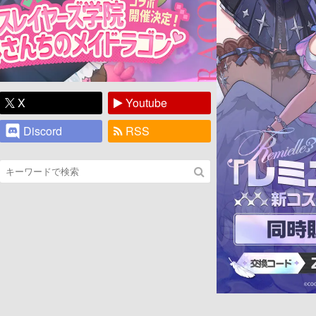
X
Youtube
Discord
RSS