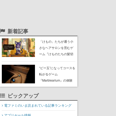
新着記事
「けもの」たちが通う小
さなヘアサロンを営むゲ
ーム『けものたちの髪切
り屋』体験版が配信開
始。悩みを持ったお客様
“ビー玉”になってコースを
と会話を交わし“本当に望
転がるゲーム
んでる髪型”を見つけ出す
『Marblearium』の体験
版がSteamで本日8月7日
より配信。Lo-Fiビートに
ピックアップ
乗って奇妙な空間を探検
電ファミのいま読まれている記事ランキング
アプリセール情報