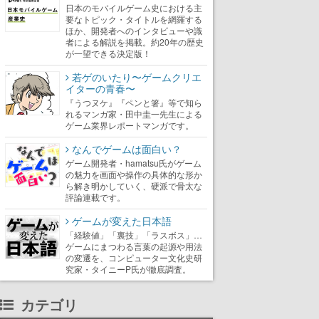
日本のモバイルゲーム史における主
要なトピック・タイトルを網羅する
ほか、開発者へのインタビューや識
者による解説を掲載。約20年の歴史
が一望できる決定版！
若ゲのいたり〜ゲームクリエ
イターの青春〜
『うつヌケ』『ペンと箸』等で知ら
れるマンガ家・田中圭一先生による
ゲーム業界レポートマンガです。
なんでゲームは面白い？
ゲーム開発者・hamatsu氏がゲーム
の魅力を画面や操作の具体的な形か
ら解き明かしていく、硬派で骨太な
評論連載です。
ゲームが変えた日本語
「経験値」「裏技」「ラスボス」…
ゲームにまつわる言葉の起源や用法
の変遷を、コンピューター文化史研
究家・タイニーP氏が徹底調査。
カテゴリ