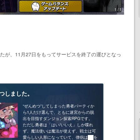
1 / 1
いたが、11月27日をもってサービスを終了の運びとなっ
つしました。
“ぜんめつ”してしまった勇者パーティか
ら1人だけ選んで、ともに迷宮からの脱
出を目指すダンジョン探索RPGです。
ただし勇者は「はい/いいえ」しか喋れ
ず、魔法使いは魔法が使えず、戦士は可
愛らしい人形になっていて、僧侶は██を