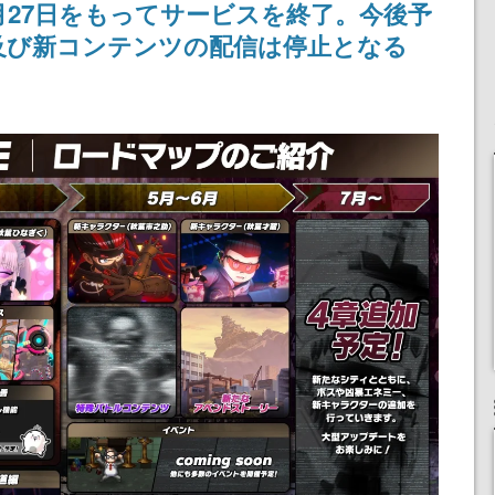
月27日をもってサービスを終了。今後予
りとなる日本公演を記念
して
及び新コンテンツの配信は停止となる