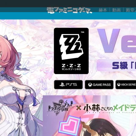
赫本
動画
殿堂