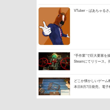
VTuber・ばあちゃ
“手作業”で巨大要塞を操
Steamにてリリース
撃をブチかませるロマ
どこか懐かしいゲーム
本日8月7日発売。電
に耳を傾ける