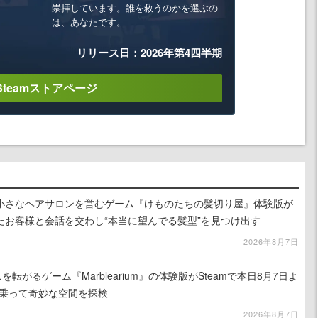
崇拝しています。誰を救うのかを選ぶの
は、あなたです。
リリース日：2026年第4四半期
Steamストアページ
小さなヘアサロンを営むゲーム『けものたちの髪切り屋』体験版が
たお客様と会話を交わし“本当に望んでる髪型”を見つけ出す
2026年8月7日
を転がるゲーム『Marblearium』の体験版がSteamで本日8月7日よ
トに乗って奇妙な空間を探検
2026年8月7日