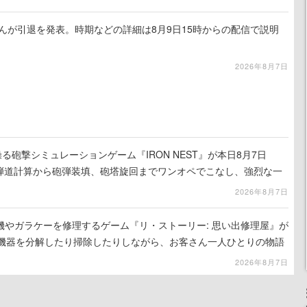
るさんが引退を発表。時期などの詳細は8月9日15時からの配信で説明
2026年8月7日
る砲撃シミュレーションゲーム『IRON NEST』が本日8月7日
。弾道計算から砲弾装填、砲塔旋回までワンオペでこなし、強烈な一
ンある作品
2026年8月7日
機やガラケーを修理するゲーム『リ・ストーリー: 思い出修理屋』が
子機器を分解したり掃除したりしながら、お客さん一人ひとりの物語
2026年8月7日