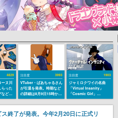
4829
3993
1903
注目度
注目度
ローヌ川
VTuber・ばあちゃるさん
ジャミロクワイの名曲
しらった
が引退を発表。時期など
「Virtual Insanity」
グなどが
の詳細は8月9日15時から
「Cosmic Girl」
時より2
の配信で説明
「Canned Heat」公式日
販売
本語字幕付きMVがいき
なり公開！「SUMMER
ス終了が発表。今年2月20日に正式リ
SONIC 2026」での9年ぶ