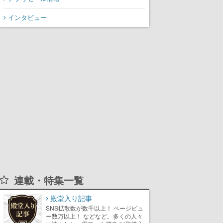
インタビュー
連載・特集一覧
殿堂入り記事
SNS拡散数が数千以上！ ページビュ
ー数万以上！ などなど。多くの人々