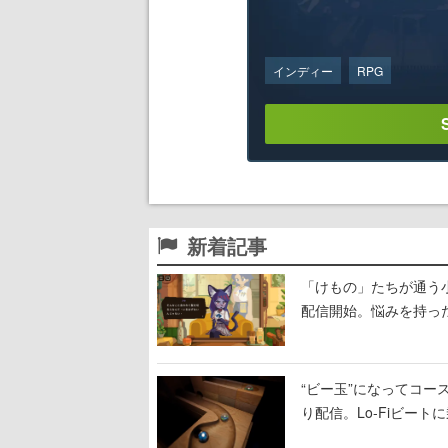
インディー
RPG
新着記事
「けもの」たちが通う
配信開始。悩みを持っ
“ビー玉”になってコース
り配信。Lo-Fiビー