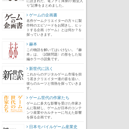
に読まれた、電ファミ渾身の“殿堂入
り”記事をまとめました。
ゲームの企画書
名作ゲームクリエイターの方々に製
作時のエピソードをお聞きし、ヒッ
トする企画（ゲーム）とは何か？を
探っていきます。
赫本
この物語を解いてはいけない。『赫
本』は、〈試験問題〉の形をした短
編ホラー小説集です。
新世代に訊く
これからのデジタルゲーム市場を担
う若きクリエイター達の姿を追い、
彼らのルーツと情熱を探っていきま
す。
ゲーム世代の作家たち
ゲームに多大な影響を受けた作家さ
んに取材し、ゲームが日本のコンテ
ンツ産業やカルチャーに与えた影響
を探る企画です。
日本モバイルゲーム産業史