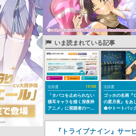
いま読まれている記事
15180
注目度
注目度
「タバコを止められない
ゴッホの名画『
猫耳キャラを描く深夜枠
の星月夜』をあ
アニメ」に視聴者の一部
傘やトートバッ
から批判意見。違法薬物
登場。8月7日21
の使用と思しき描写も含
日間限定で予約
めて、BPOが議論を交わ
『トライブナイン』サービ
す