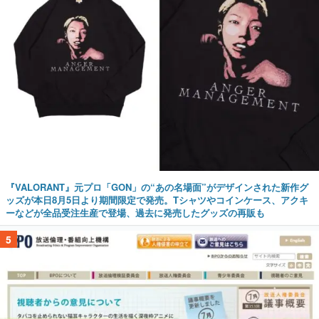
『VALORANT』元プロ「GON」の“あの名場面”がデザインされた新作グ
ッズが本日8月5日より期間限定で発売。Tシャツやコインケース、アクキ
ーなどが全品受注生産で登場、過去に発売したグッズの再販も
5