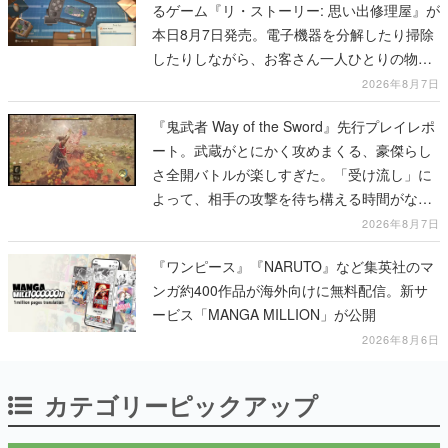
るゲーム『リ・ストーリー: 思い出修理屋』が
本日8月7日発売。電子機器を分解したり掃除
したりしながら、お客さん一人ひとりの物語
に耳を傾ける
2026年8月7日
『鬼武者 Way of the Sword』先行プレイレポ
ート。武蔵がとにかく攻めまくる、豪傑らし
さ全開バトルが楽しすぎた。「受け流し」に
よって、相手の攻撃を待ち構える時間がなく
なって超爽快
2026年8月7日
『ワンピース』『NARUTO』など集英社のマ
ンガ約400作品が海外向けに無料配信。新サ
ービス「MANGA MILLION」が公開
2026年8月6日
カテゴリーピックアップ