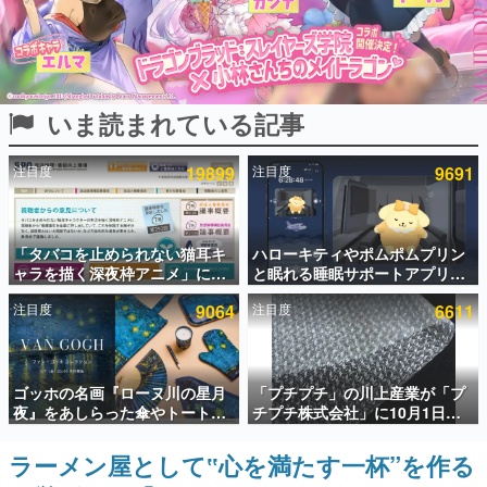
インタビュー
連載・特集一覧
いま読まれている記事
殿堂入り記事
SNS拡散数が数千以上！ ページビュー数万以上！ などな
ど。多くの人々に読まれた、電ファミ渾身の“殿堂入り”記
注目度
19899
注目度
9691
事をまとめました。
ゲームの企画書
名作ゲームクリエイターの方々に製作時のエピソードをお
聞きし、ヒットする企画（ゲーム）とは何か？を探ってい
「タバコを止められない猫耳キ
ハローキティやポムポムプリン
きます。
ャラを描く深夜枠アニメ」に視
と眠れる睡眠サポートアプリ
聴者の一部から批判意見。違法
『ゆめたび』が配信中。キャラ
赫本
注目度
9064
注目度
6611
薬物の使用と思しき描写も含め
ごとのASMRや目覚ましアラー
この物語を解いてはいけない。『赫本』は、〈試験問題〉
て、BPOが議論を交わす
ムも搭載
の形をした短編ホラー小説集です。
新世代に訊く
ゴッホの名画『ローヌ川の星月
「プチプチ」の川上産業が「プ
これからのデジタルゲーム市場を担う若きクリエイター達
夜』をあしらった傘やトートバ
チプチ株式会社」に10月1日よ
の姿を追い、彼らのルーツと情熱を探っていきます。
ッグなどが登場。8月7日21時よ
り社名変更へ。創業58年で初め
り2日間限定で予約販売
ての変更で、“プチッ”と鳴るお
ラーメン屋として‟心を満たす一杯”を作る
ゲーム世代の作家たち
なじみの緩衝材が会社の名前に
ゲームに多大な影響を受けた作家さんに取材し、ゲームが