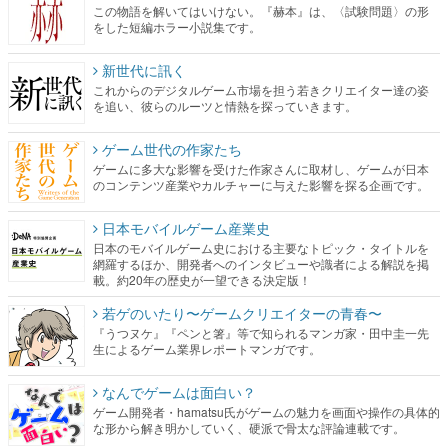
この物語を解いてはいけない。『赫本』は、〈試験問題〉の形
をした短編ホラー小説集です。
新世代に訊く
これからのデジタルゲーム市場を担う若きクリエイター達の姿
を追い、彼らのルーツと情熱を探っていきます。
ゲーム世代の作家たち
ゲームに多大な影響を受けた作家さんに取材し、ゲームが日本
のコンテンツ産業やカルチャーに与えた影響を探る企画です。
日本モバイルゲーム産業史
日本のモバイルゲーム史における主要なトピック・タイトルを
網羅するほか、開発者へのインタビューや識者による解説を掲
載。約20年の歴史が一望できる決定版！
若ゲのいたり〜ゲームクリエイターの青春〜
『うつヌケ』『ペンと箸』等で知られるマンガ家・田中圭一先
生によるゲーム業界レポートマンガです。
なんでゲームは面白い？
ゲーム開発者・hamatsu氏がゲームの魅力を画面や操作の具体的
な形から解き明かしていく、硬派で骨太な評論連載です。