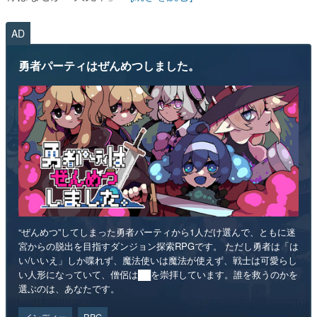
AD
勇者パーティはぜんめつしました。
“ぜんめつ”してしまった勇者パーティから1人だけ選んで、ともに迷
宮からの脱出を目指すダンジョン探索RPGです。 ただし勇者は「は
い/いいえ」しか喋れず、魔法使いは魔法が使えず、戦士は可愛らし
い人形になっていて、僧侶は██を崇拝しています。誰を救うのかを
選ぶのは、あなたです。
インディー
RPG