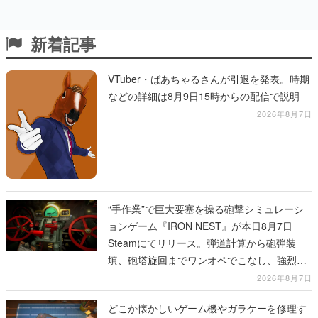
新着記事
VTuber・ばあちゃるさんが引退を発表。時期
などの詳細は8月9日15時からの配信で説明
2026年8月7日
“手作業”で巨大要塞を操る砲撃シミュレーシ
ョンゲーム『IRON NEST』が本日8月7日
Steamにてリリース。弾道計算から砲弾装
填、砲塔旋回までワンオペでこなし、強烈な
一撃をブチかませるロマンある作品
2026年8月7日
どこか懐かしいゲーム機やガラケーを修理す