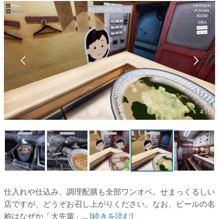
マンガ
女性向け
アプリレビュー
その他
電ファミニコゲーマーとは？
4 / 5
運営：株式会社マレ
仕入れや仕込み、調理配膳も全部ワンオペ。せまっくるしい
店ですが、どうぞお召し上がりください。なお、ビールの名
称はなぜか「大先輩」...
[続きを読む]