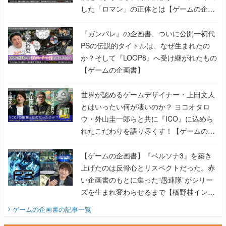
した「ロマン」の正体とは【ゲームの企画
書】
『ガンパレ』の企画書、ついに公開━初代
PSの伝説的タイトルは、なぜ生まれたの
か？そして『LOOP8』へ受け継がれたもの
【ゲームの企画書】
世界が認めるゲームデザイナー・上田文人
とはいったい何が凄いのか？ ヨコオタロ
ウ・外山圭一郎らと共に『ICO』に込めら
れたこだわりを語り尽くす！【ゲームの企
画書】
【ゲームの企画書】『ペルソナ3』を築き
上げたのは反骨心とリスペクトだった。赤
い企画書のもとに集った“愚連隊”がシリー
ズを生まれ変わらせるまで【橋野桂インタ
ビュー】
ゲームの企画書
の記事一覧