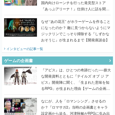
国内向けローンチを行った発見型ストア
『あっぷアリーナ！』仕掛け人に話を聞い
てみた
なぜ “あの花王” がホラーゲームを作ること
になったのか？ 敵に見つからないようにマ
ジックリンでこっそり掃除する『しずかな
おそうじ』が生まれるまで【開発座談会】
インタビュー
の記事一覧
ゲームの企画書
『アビス』は、ひとつの奇跡だった──膨大
な開発資料とともに『テイルズ オブ ジ ア
ビス』開発陣に聞く、「生まれた意味を知
るRPG」が生まれた理由【ゲームの企画
書】
なにが、人を「ロマンシング」させるの
か？『ロマサガ2』当時の企画書とキャラ
設定画から迫る、河津秋敏がRPGに生み出