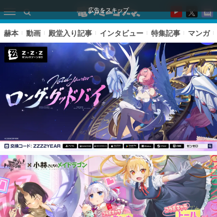
広告をスキップ
赫本
動画
殿堂入り記事
インタビュー
特集記事
マンガ
ピックアップ
電ファミのいま読まれている記事ランキング
アプリセール情報