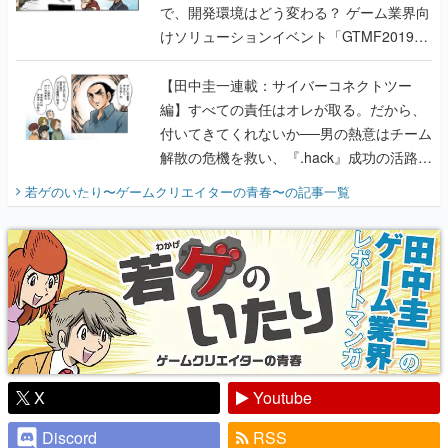
で、開発環境はどう変わる？ ゲーム業界向
けソリューションイベント「GTMF2019」
に行って、より理解を深めよう【PR】
【田中圭一連載：サイバーコネクトツー
編】すべての責任はオレが取る。だから、
付いてきてくれないか──男の熱意はチーム
解散の危機を救い、『.hack』成功の活路を
開く。業界の快男児・松山 洋に流れる血は
若ゲのいたり〜ゲームクリエイターの青春〜
の記事一覧
『少年ジャンプ』色だった【若ゲのいた
り】
X
Youtube
Discord
RSS