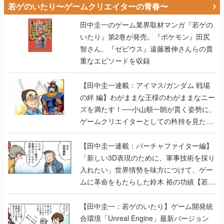
若ゲのいたり〜ゲームクリエイターの青春〜
田中圭一のゲーム業界取材マンガ『若ゲの
いたり』第2巻が発売。『ポケモン』田尻
智さん、『ゼビウス』遠藤雅伸さんらの貴
重なエピソードを収録
【田中圭一連載：アイマス/ガンダム 戦場
の絆 編】わがままな王様のわがままなニー
ズを満たす！──小山順一朗が貫く姿勢に、
ゲームクリエイターとしての矜持を見た
【若ゲのいたり最終回】
【田中圭一連載：バーチャファイター編】
「新しい3D表現のために、軍事技術を採り
入れたい」世界情勢を味方につけて、ゲー
ムに革命をもたらした鈴木 裕の功績【若ゲ
のいたり】
【田中圭一：若ゲのいたり】ゲーム開発統
合環境「Unreal Engine」最新バージョン