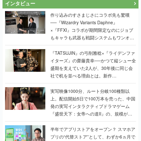
インタビュー
作り込みのすさまじさにコラボ先も驚嘆
──『Wizardry Variants Daphne』
×『FFXI』コラボが期間限定なのにジョブ
もキャラも武器も戦闘システムもワンオフ
で作り込まれた理由を両ディレクターに聞
く
『TATSUJIN』の弓削雅稔×『ライデンファ
イターズ』の齋藤貴幸──かつて縦シュー全
盛期を支えていた2人が、30年後に同じ会
社で机を並べる理由とは。新作
『TATSUJIN EXTREME』で初タッグを組
んだレジェンド2人に訊く開発秘話
実写映像1000分、ルート分岐100種類以
上。配信開始5日で100万本を売った、中国
発の実写インタラクティブドラマゲーム
『盛世天下：女帝への道II』の、規模が違
うこだわりをプロデューサーに聞いた
半年でアプリストアをオープン？ スマホア
プリの“代替ストア”として、わずか6ヵ月で