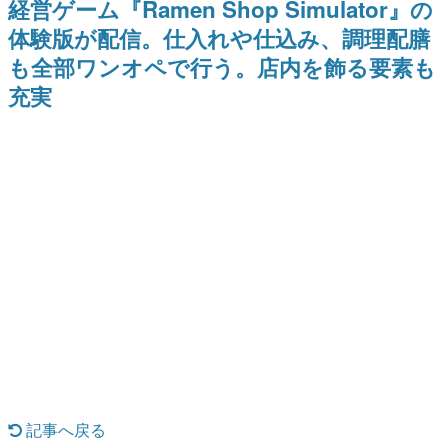
経営ゲーム『Ramen Shop Simulator』の
日本のコンテンツ産業やカルチャーに与えた影響を探る企
体験版が配信。仕入れや仕込み、調理配膳
画です。
も全部ワンオペで行う。店内を飾る要素も
日本モバイルゲーム産業史
日本のモバイルゲーム史における主要なトピック・タイト
充実
ルを網羅するほか、開発者へのインタビューや識者による
解説を掲載。約20年の歴史が一望できる決定版！
若ゲのいたり〜ゲームクリエイターの青春〜
『うつヌケ』『ペンと箸』等で知られるマンガ家・田中圭
一先生によるゲーム業界レポートマンガです。
なんでゲームは面白い？
ゲーム開発者・hamatsu氏がゲームの魅力を画面や操作の
具体的な形から解き明かしていく、硬派で骨太な評論連載
です。
ゲームが変えた日本語
「経験値」「裏技」「ラスボス」… ゲームにまつわる言葉
の起源や用法の変遷を、コンピューター文化史研究家・タ
イニーP氏が徹底調査。
カテゴリ
記事へ戻る
特集記事