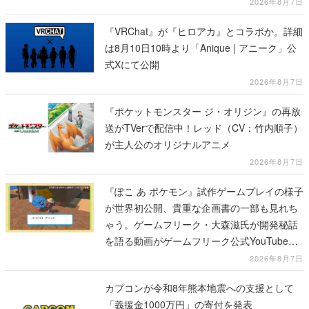
式Xにて公開
2026年8月7日
『ポケットモンスター ジ・オリジン』の再放
送がTVerで配信中！レッド（CV：竹内順子）
が主人公のオリジナルアニメ
2026年8月7日
『ぽこ あ ポケモン』試作ゲームプレイの様子
が世界初公開、貴重な企画書の一部も見れち
ゃう。ゲームフリーク・大森滋氏が開発秘話
を語る動画がゲームフリーク公式YouTubeで
公開中
2026年8月7日
カプコンが令和8年熊本地震への支援として
「義援金1000万円」の寄付を発表
2026年8月7日