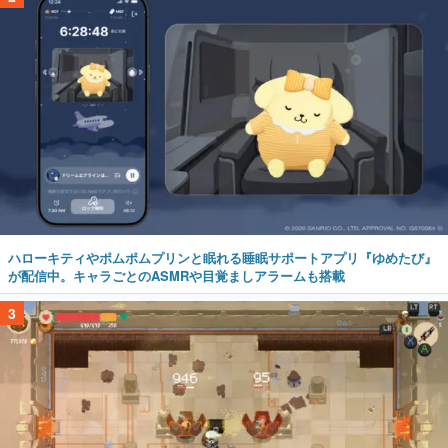
ハローキティやポムポムプリンと眠れる睡眠サポートアプリ『ゆめたび』
が配信中。キャラごとのASMRや目覚ましアラームも搭載
3