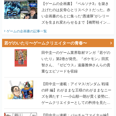
ズを生まれ変わらせるまで【橋野桂インタ
ビュー】
ゲームの企画書
の記事一覧
若ゲのいたり〜ゲームクリエイターの青春〜
田中圭一のゲーム業界取材マンガ『若ゲの
いたり』第2巻が発売。『ポケモン』田尻
智さん、『ゼビウス』遠藤雅伸さんらの貴
重なエピソードを収録
【田中圭一連載：アイマス/ガンダム 戦場
の絆 編】わがままな王様のわがままなニー
ズを満たす！──小山順一朗が貫く姿勢に、
ゲームクリエイターとしての矜持を見た
【若ゲのいたり最終回】
【田中圭一連載：バーチャファイター編】
「新しい3D表現のために、軍事技術を採り
入れたい」世界情勢を味方につけて、ゲー
ムに革命をもたらした鈴木 裕の功績【若ゲ