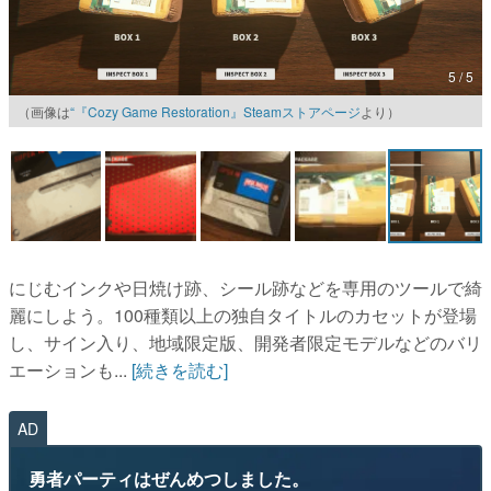
（画像は
“『Cozy Game Restoration』Steamストアページ
より）
マンガ
女性向け
アプリレビュー
その他
にじむインクや日焼け跡、シール跡などを専用のツールで綺
電ファミニコゲーマーとは？
麗にしよう。100種類以上の独自タイトルのカセットが登場
し、サイン入り、地域限定版、開発者限定モデルなどのバリ
運営：株式会社マレ
エーションも...
[続きを読む]
AD
勇者パーティはぜんめつしました。