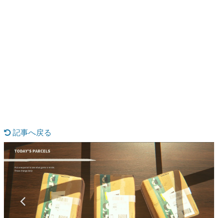
日本のコンテンツ産業やカルチャーに与えた影響を探る企
画です。
日本モバイルゲーム産業史
日本のモバイルゲーム史における主要なトピック・タイト
ルを網羅するほか、開発者へのインタビューや識者による
解説を掲載。約20年の歴史が一望できる決定版！
若ゲのいたり〜ゲームクリエイターの青春〜
『うつヌケ』『ペンと箸』等で知られるマンガ家・田中圭
一先生によるゲーム業界レポートマンガです。
記事へ戻る
なんでゲームは面白い？
ゲーム開発者・hamatsu氏がゲームの魅力を画面や操作の
具体的な形から解き明かしていく、硬派で骨太な評論連載
です。
ゲームが変えた日本語
「経験値」「裏技」「ラスボス」… ゲームにまつわる言葉
の起源や用法の変遷を、コンピューター文化史研究家・タ
イニーP氏が徹底調査。
カテゴリ
5 / 5
特集記事