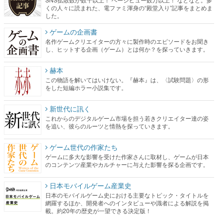
名作ゲームクリエイターの方々に製作時のエピソードをお聞き
し、ヒットする企画（ゲーム）とは何か？を探っていきます。
赫本
この物語を解いてはいけない。『赫本』は、〈試験問題〉の形
をした短編ホラー小説集です。
新世代に訊く
これからのデジタルゲーム市場を担う若きクリエイター達の姿
を追い、彼らのルーツと情熱を探っていきます。
ゲーム世代の作家たち
ゲームに多大な影響を受けた作家さんに取材し、ゲームが日本
のコンテンツ産業やカルチャーに与えた影響を探る企画です。
日本モバイルゲーム産業史
日本のモバイルゲーム史における主要なトピック・タイトルを
網羅するほか、開発者へのインタビューや識者による解説を掲
載。約20年の歴史が一望できる決定版！
若ゲのいたり〜ゲームクリエイターの青春〜
『うつヌケ』『ペンと箸』等で知られるマンガ家・田中圭一先
生によるゲーム業界レポートマンガです。