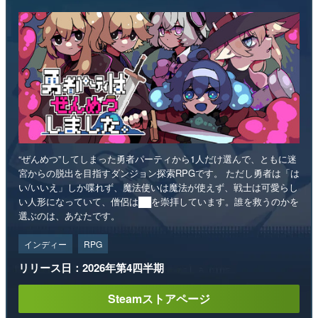
“ぜんめつ”してしまった勇者パーティから1人だけ選んで、ともに迷
宮からの脱出を目指すダンジョン探索RPGです。 ただし勇者は「は
い/いいえ」しか喋れず、魔法使いは魔法が使えず、戦士は可愛らし
い人形になっていて、僧侶は██を崇拝しています。誰を救うのかを
選ぶのは、あなたです。
インディー
RPG
リリース日：2026年第4四半期
Steamストアページ