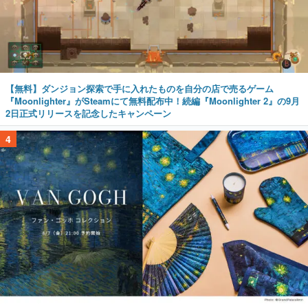
【無料】ダンジョン探索で手に入れたものを自分の店で売るゲーム
『Moonlighter』がSteamにて無料配布中！続編『Moonlighter 2』の9月
2日正式リリースを記念したキャンペーン
4
ゴッホの名画『ローヌ川の星月夜』をあしらった傘やトートバッグなどが
登場。8月7日21時より2日間限定で予約販売
5