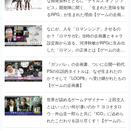
なにが、人を「ロマンシング」させるの
か？『ロマサガ2』当時の企画書とキャラ
設定画から迫る、河津秋敏がRPGに生み出
した「ロマン」の正体とは【ゲームの企画
書】
『ガンパレ』の企画書、ついに公開━初代
PSの伝説的タイトルは、なぜ生まれたの
か？そして『LOOP8』へ受け継がれたもの
【ゲームの企画書】
世界が認めるゲームデザイナー・上田文人
とはいったい何が凄いのか？ ヨコオタロ
ウ・外山圭一郎らと共に『ICO』に込めら
れたこだわりを語り尽くす！【ゲームの企
画書】
【ゲームの企画書】『ペルソナ3』を築き
上げたのは反骨心とリスペクトだった。赤
い企画書のもとに集った“愚連隊”がシリー