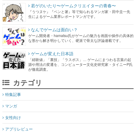
なんでゲームは面白い？
ゲーム開発者・hamatsu氏がゲームの魅力を画面や操作の具体的
な形から解き明かしていく、硬派で骨太な評論連載です。
ゲームが変えた日本語
「経験値」「裏技」「ラスボス」… ゲームにまつわる言葉の起
源や用法の変遷を、コンピューター文化史研究家・タイニーP氏
が徹底調査。
カテゴリ
特集記事
マンガ
女性向け
アプリレビュー
その他
電ファミニコゲーマーとは？