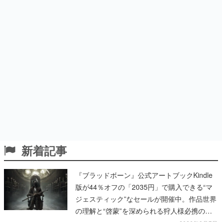
新着記事
『ブラッドボーン』公式アートブックKindle
版が44％オフの「2035円」で購入できる“マ
ジェスティック”なセールが開催中。作品世界
の理解と“啓蒙”を深められる狩人様必携の一
冊
2026年8月7日
『VRChat』が『ヒロアカ』とコラボか。詳細
は8月10日10時より「Anique | アニーク」公