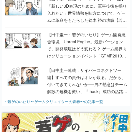
のいたり】
【田中圭一：若ゲのいたり】ゲーム開発統
合環境「Unreal Engine」最新バージョン
で、開発環境はどう変わる？ ゲーム業界向
けソリューションイベント「GTMF2019」
に行って、より理解を深めよう【PR】
【田中圭一連載：サイバーコネクトツー
編】すべての責任はオレが取る。だから、
付いてきてくれないか──男の熱意はチーム
解散の危機を救い、『.hack』成功の活路を
開く。業界の快男児・松山 洋に流れる血は
若ゲのいたり〜ゲームクリエイターの青春〜
の記事一覧
『少年ジャンプ』色だった【若ゲのいた
り】