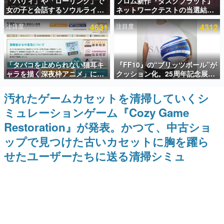
「パリィ」や「ローリング」で
フロム新作『ダスクブラッド』
女の子と会話するソウルライク
ネットワークテストの当選結果
インタビュー
恋愛ゲーム『小早川さんはソウ
が8月7日22時に発表。応募サイ
注目度
4631
注目度
4312
ルライク』無料公開。返事に失
トのマイページから確認可能、
連載・特集一覧
敗すると「YOU DIED」
テスト実施は8月21日～24日
殿堂入り記事
「タバコを止められない猫耳キ
『FF10』の“ブリッツボール”が
SNS拡散数が数千以上！ ページビュー数万以上！ などな
ど。多くの人々に読まれた、電ファミ渾身の“殿堂入り”記
ャラを描く深夜枠アニメ」に視
クッション化。25周年記念展
事をまとめました。
聴者の一部から批判意見。違法
「FINAL FANTASY X
薬物の使用と思しき描写も含め
MUSEUM-幻光の記憶-」のグッ
汚れたゲームカセットを清掃していくシ
ゲームの企画書
て、BPOが議論を交わす
ズ情報が一部公開
名作ゲームクリエイターの方々に製作時のエピソードをお
ミュレーションゲーム『Cozy Game
聞きし、ヒットする企画（ゲーム）とは何か？を探ってい
きます。
Restoration』が発表。かつて、中古ショ
赫本
ップで見つけた古いカセットに胸を躍ら
この物語を解いてはいけない。『赫本』は、〈試験問題〉
せたユーザーたちに送る清掃シミュ
の形をした短編ホラー小説集です。
新世代に訊く
これからのデジタルゲーム市場を担う若きクリエイター達
の姿を追い、彼らのルーツと情熱を探っていきます。
ゲーム世代の作家たち
ゲームに多大な影響を受けた作家さんに取材し、ゲームが