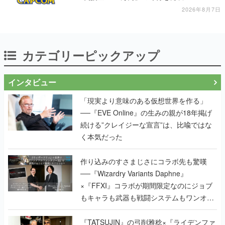
カテゴリーピックアップ
インタビュー
「現実より意味のある仮想世界を作る」
──『EVE Online』の生みの親が18年掲げ
続ける”クレイジーな宣言”は、比喩ではな
く本気だった
作り込みのすさまじさにコラボ先も驚嘆
──『Wizardry Variants Daphne』
×『FFXI』コラボが期間限定なのにジョブ
もキャラも武器も戦闘システムもワンオフ
で作り込まれた理由を両ディレクターに聞
く
『TATSUJIN』の弓削雅稔×『ライデンファ
イターズ』の齋藤貴幸──かつて縦シュー全
盛期を支えていた2人が、30年後に同じ会
社で机を並べる理由とは。新作