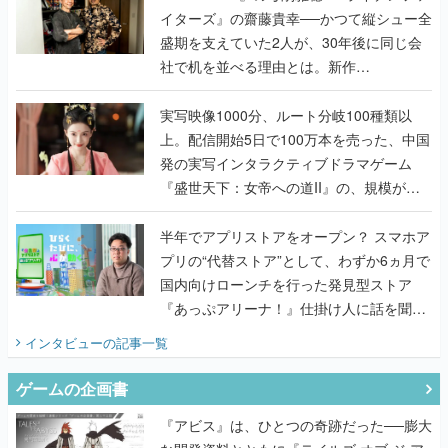
『TATSUJIN EXTREME』で初タッグを組
んだレジェンド2人に訊く開発秘話
実写映像1000分、ルート分岐100種類以
上。配信開始5日で100万本を売った、中国
発の実写インタラクティブドラマゲーム
『盛世天下：女帝への道II』の、規模が違
うこだわりをプロデューサーに聞いた
半年でアプリストアをオープン？ スマホア
プリの“代替ストア”として、わずか6ヵ月で
国内向けローンチを行った発見型ストア
『あっぷアリーナ！』仕掛け人に話を聞い
てみた
インタビュー
の記事一覧
ゲームの企画書
『アビス』は、ひとつの奇跡だった──膨大
な開発資料とともに『テイルズ オブ ジ ア
ビス』開発陣に聞く、「生まれた意味を知
るRPG」が生まれた理由【ゲームの企画
書】