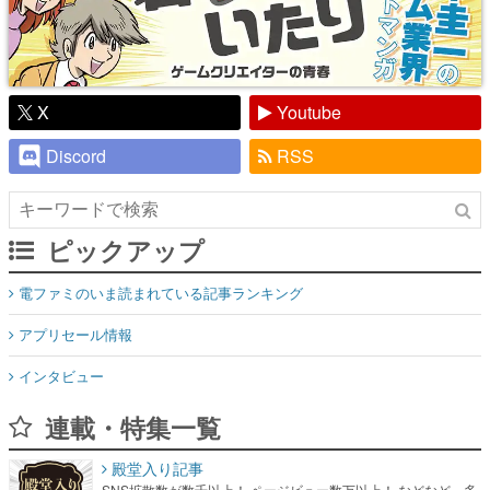
X
Youtube
Discord
RSS
ピックアップ
電ファミのいま読まれている記事ランキング
アプリセール情報
インタビュー
連載・特集一覧
殿堂入り記事
SNS拡散数が数千以上！ ページビュー数万以上！ などなど。多
くの人々に読まれた、電ファミ渾身の“殿堂入り”記事をまとめま
した。
ゲームの企画書