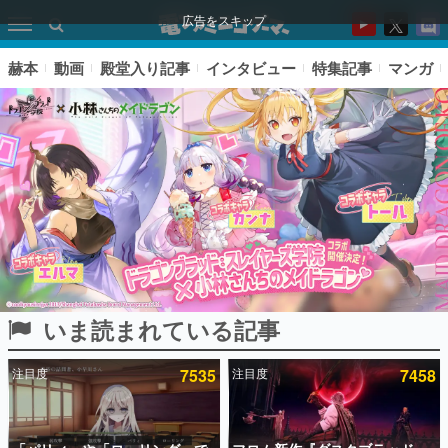
広告をスキップ
赫本
動画
殿堂入り記事
インタビュー
特集記事
マンガ
いま読まれている記事
ピックアップ
注目度
7535
注目度
7458
電ファミのいま読まれている記事ランキング
アプリセール情報