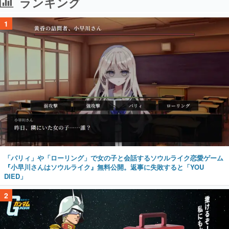
ランキング
1
「パリィ」や「ローリング」で女の子と会話するソウルライク恋愛ゲーム
『小早川さんはソウルライク』無料公開。返事に失敗すると「YOU
DIED」
2