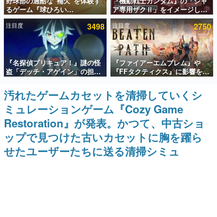
野球部の過酷な“補欠”を体験す
『機動戦士ガンダム』の「シャ
るゲーム『球ひろい
ア専用ザクⅡ」をイメージした
インタビュー
Simulator』が「1件」のウィッ
散水ホースリールが予約開始。
注目度
3498
注目度
2750
シュリストをもとにチェコ語に
本体にはシャアのパーソナルマ
連載・特集一覧
対応しSNSで話題に。『キング
ークやジオン公国軍のエンブレ
ダム・カム』開発元やチェコの
ム、型式番号などを配置
プロ野球選手から称賛の声
殿堂入り記事
『名探偵プリキュア！』謎の怪
『ファイアーエムブレム』や
SNS拡散数が数千以上！ ページビュー数万以上！ などな
ど。多くの人々に読まれた、電ファミ渾身の“殿堂入り”記
盗「デッチ・アゲイン」の担当
『FFタクティクス』に影響を受
事をまとめました。
キャストは天﨑滉平さんと判
けた新作戦略RPG『Beaten
明。『Re:ゼロから始める異世
Path』2027年に発売へ。
汚れたゲームカセットを清掃していくシ
ゲームの企画書
界生活』オットー役、『ヒプノ
PC（Steam）、PS5、Xbox、
名作ゲームクリエイターの方々に製作時のエピソードをお
ミュレーションゲーム『Cozy Game
シスマイク』山田三郎役など
Switch向けにリリース予定
聞きし、ヒットする企画（ゲーム）とは何か？を探ってい
きます。
Restoration』が発表。かつて、中古ショ
赫本
ップで見つけた古いカセットに胸を躍ら
この物語を解いてはいけない。『赫本』は、〈試験問題〉
せたユーザーたちに送る清掃シミュ
の形をした短編ホラー小説集です。
新世代に訊く
これからのデジタルゲーム市場を担う若きクリエイター達
の姿を追い、彼らのルーツと情熱を探っていきます。
ゲーム世代の作家たち
ゲームに多大な影響を受けた作家さんに取材し、ゲームが