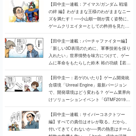
【田中圭一連載：アイマス/ガンダム 戦場
の絆 編】わがままな王様のわがままなニー
ズを満たす！──小山順一朗が貫く姿勢に、
ゲームクリエイターとしての矜持を見た
【若ゲのいたり最終回】
【田中圭一連載：バーチャファイター編】
「新しい3D表現のために、軍事技術を採り
入れたい」世界情勢を味方につけて、ゲー
ムに革命をもたらした鈴木 裕の功績【若ゲ
のいたり】
【田中圭一：若ゲのいたり】ゲーム開発統
合環境「Unreal Engine」最新バージョン
で、開発環境はどう変わる？ ゲーム業界向
けソリューションイベント「GTMF2019」
に行って、より理解を深めよう【PR】
【田中圭一連載：サイバーコネクトツー
編】すべての責任はオレが取る。だから、
付いてきてくれないか──男の熱意はチーム
解散の危機を救い、『.hack』成功の活路を