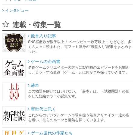
インタビュー
連載・特集一覧
殿堂入り記事
SNS拡散数が数千以上！ ページビュー数万以上！ などなど。多
くの人々に読まれた、電ファミ渾身の“殿堂入り”記事をまとめま
した。
ゲームの企画書
名作ゲームクリエイターの方々に製作時のエピソードをお聞き
し、ヒットする企画（ゲーム）とは何か？を探っていきます。
赫本
この物語を解いてはいけない。『赫本』は、〈試験問題〉の形
をした短編ホラー小説集です。
新世代に訊く
これからのデジタルゲーム市場を担う若きクリエイター達の姿
を追い、彼らのルーツと情熱を探っていきます。
ゲーム世代の作家たち