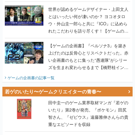
世界が認めるゲームデザイナー・上田文人
とはいったい何が凄いのか？ ヨコオタロ
ウ・外山圭一郎らと共に『ICO』に込めら
れたこだわりを語り尽くす！【ゲームの企
画書】
【ゲームの企画書】『ペルソナ3』を築き
上げたのは反骨心とリスペクトだった。赤
い企画書のもとに集った“愚連隊”がシリー
ズを生まれ変わらせるまで【橋野桂インタ
ビュー】
ゲームの企画書
の記事一覧
若ゲのいたり〜ゲームクリエイターの青春〜
田中圭一のゲーム業界取材マンガ『若ゲの
いたり』第2巻が発売。『ポケモン』田尻
智さん、『ゼビウス』遠藤雅伸さんらの貴
重なエピソードを収録