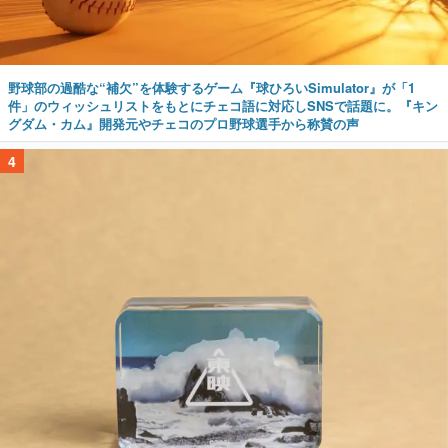
野球部の過酷な“補欠”を体験するゲーム『球ひろいSimulator』が「1
件」のウィッシュリストをもとにチェコ語に対応しSNSで話題に。『キン
グダム・カム』開発元やチェコのプロ野球選手から称賛の声
4