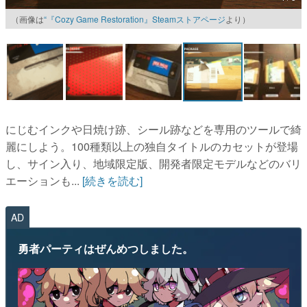
（画像は
“『Cozy Game Restoration』Steamストアページ
より）
マンガ
女性向け
アプリレビュー
その他
にじむインクや日焼け跡、シール跡などを専用のツールで綺
電ファミニコゲーマーとは？
麗にしよう。100種類以上の独自タイトルのカセットが登場
し、サイン入り、地域限定版、開発者限定モデルなどのバリ
運営：株式会社マレ
エーションも...
[続きを読む]
AD
勇者パーティはぜんめつしました。