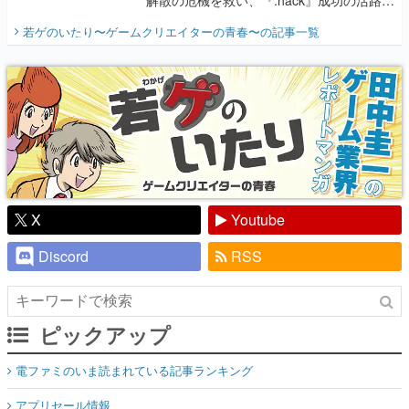
開く。業界の快男児・松山 洋に流れる血は
若ゲのいたり〜ゲームクリエイターの青春〜
の記事一覧
『少年ジャンプ』色だった【若ゲのいた
り】
X
Youtube
Discord
RSS
ピックアップ
電ファミのいま読まれている記事ランキング
アプリセール情報