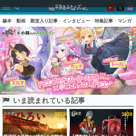
広告をスキップ
赫本
動画
殿堂入り記事
インタビュー
特集記事
マンガ
いま読まれている記事
ピックアップ
注目度
5852
注目度
3839
電ファミのいま読まれている記事ランキング
アプリセール情報