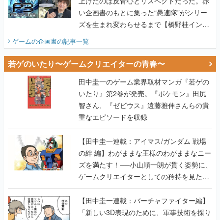
上げたのは反骨心とリスペクトだった。赤
い企画書のもとに集った“愚連隊”がシリー
ズを生まれ変わらせるまで【橋野桂インタ
ビュー】
ゲームの企画書
の記事一覧
若ゲのいたり〜ゲームクリエイターの青春〜
田中圭一のゲーム業界取材マンガ『若ゲの
いたり』第2巻が発売。『ポケモン』田尻
智さん、『ゼビウス』遠藤雅伸さんらの貴
重なエピソードを収録
【田中圭一連載：アイマス/ガンダム 戦場
の絆 編】わがままな王様のわがままなニー
ズを満たす！──小山順一朗が貫く姿勢に、
ゲームクリエイターとしての矜持を見た
【若ゲのいたり最終回】
【田中圭一連載：バーチャファイター編】
「新しい3D表現のために、軍事技術を採り