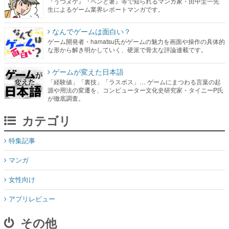
『うつヌケ』『ペンと箸』等で知られるマンガ家・田中圭一先
生によるゲーム業界レポートマンガです。
なんでゲームは面白い？
ゲーム開発者・hamatsu氏がゲームの魅力を画面や操作の具体的
な形から解き明かしていく、硬派で骨太な評論連載です。
ゲームが変えた日本語
「経験値」「裏技」「ラスボス」… ゲームにまつわる言葉の起
源や用法の変遷を、コンピューター文化史研究家・タイニーP氏
が徹底調査。
カテゴリ
特集記事
マンガ
女性向け
アプリレビュー
その他