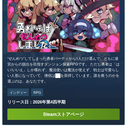
“ぜんめつ”してしまった勇者パーティから1人だけ選んで、ともに迷
宮からの脱出を目指すダンジョン探索RPGです。 ただし勇者は「は
い/いいえ」しか喋れず、魔法使いは魔法が使えず、戦士は可愛らし
い人形になっていて、僧侶は██を崇拝しています。誰を救うのかを
選ぶのは、あなたです。
インディー
RPG
リリース日：2026年第4四半期
Steamストアページ