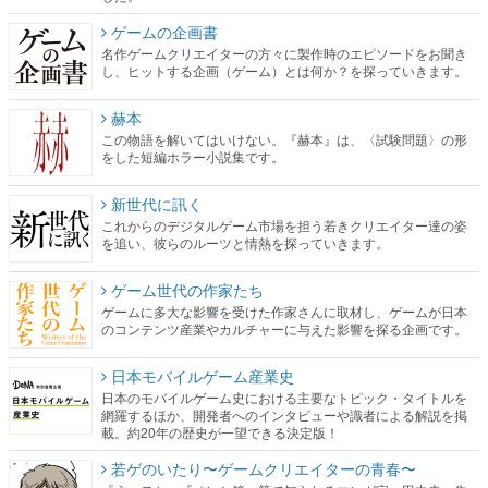
ゲームの企画書
名作ゲームクリエイターの方々に製作時のエピソードをお聞き
し、ヒットする企画（ゲーム）とは何か？を探っていきます。
赫本
この物語を解いてはいけない。『赫本』は、〈試験問題〉の形
をした短編ホラー小説集です。
新世代に訊く
これからのデジタルゲーム市場を担う若きクリエイター達の姿
を追い、彼らのルーツと情熱を探っていきます。
ゲーム世代の作家たち
ゲームに多大な影響を受けた作家さんに取材し、ゲームが日本
のコンテンツ産業やカルチャーに与えた影響を探る企画です。
日本モバイルゲーム産業史
日本のモバイルゲーム史における主要なトピック・タイトルを
網羅するほか、開発者へのインタビューや識者による解説を掲
載。約20年の歴史が一望できる決定版！
若ゲのいたり〜ゲームクリエイターの青春〜