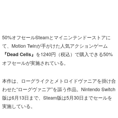
マンガ
女性向け
アプリレビュー
50%オフセールSteamとマイニンテンドーストアに
その他
て、Motion Twinが手がけた人気アクションゲーム
を1240円（税込）で購入できる50%
『Dead Cells』
電ファミニコゲーマーとは？
オフセールが実施されている。
運営：株式会社マレ
本作は、ローグライクとメトロイドヴァニアを掛け合
わせた“ローグヴァニア”を謳う作品。Nintendo Switch
版は6月13日まで、Steam版は5月30日までセールを
実施している。