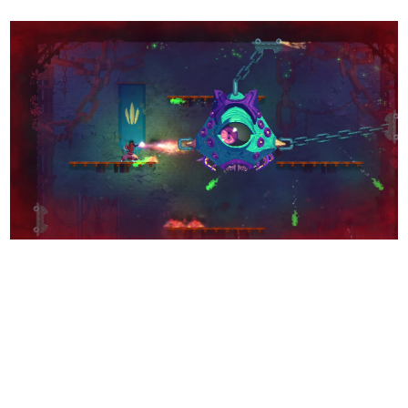
日本のコンテンツ産業やカルチャーに与えた影響を探る企
画です。
日本モバイルゲーム産業史
日本のモバイルゲーム史における主要なトピック・タイト
ルを網羅するほか、開発者へのインタビューや識者による
解説を掲載。約20年の歴史が一望できる決定版！
若ゲのいたり〜ゲームクリエイターの青春〜
『うつヌケ』『ペンと箸』等で知られるマンガ家・田中圭
一先生によるゲーム業界レポートマンガです。
なんでゲームは面白い？
ゲーム開発者・hamatsu氏がゲームの魅力を画面や操作の
具体的な形から解き明かしていく、硬派で骨太な評論連載
です。
ゲームが変えた日本語
「経験値」「裏技」「ラスボス」… ゲームにまつわる言葉
の起源や用法の変遷を、コンピューター文化史研究家・タ
イニーP氏が徹底調査。
カテゴリ
特集記事