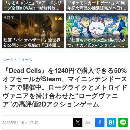
『ゆるキャン△』TVアニメシリ
『ポケモンカードゲーム』30周
ーズ全話&OVAの一挙無料放送
年記念商品の抽選販売が本日12
インタビュー
がABEMAで開催決定。8月11日
時より開始。拡張パック「30th
注目度
968
注目度
671
「山の日」の午前0時から実施
CELEBRATION」のボックス
連載・特集一覧
に、「プレミアムデッキセット
エーフィ・ブラッキー」
殿堂入り記事
「FUTURISTIC BOX」の計3商
SNS拡散数が数千以上！ ページビュー数万以上！ などな
品
映画『バイオハザード』全世界
『映画ちいかわ 人魚の島のひみ
ど。多くの人々に読まれた、電ファミ渾身の“殿堂入り”記
初公開シーン収録の「日本限
つ』ナガノ氏のインタビューが
事をまとめました。
定」予告映像が解禁。バイオの
解禁。もしまた映画をやれるな
日（8月10日）にあわせて、
ら「島二郎とオデが取っ組み合
ゲームの企画書
ホーム
ニュース
「ラクーンシティ総合病院」へ
いの喧嘩をする話」にしたいと
名作ゲームクリエイターの方々に製作時のエピソードをお
聞きし、ヒットする企画（ゲーム）とは何か？を探ってい
行く配達人の姿が披露
回答
『Dead Cells』を1240円で購入できる50%
きます。
オフセールがSteam、マイニンテンドース
赫本
この物語を解いてはいけない。『赫本』は、〈試験問題〉
トアで開催中。ローグライクとメトロイド
の形をした短編ホラー小説集です。
ヴァニアを掛け合わせた“ローグヴァニ
ア”の高評価2Dアクションゲーム
新世代に訊く
これからのデジタルゲーム市場を担う若きクリエイター達
の姿を追い、彼らのルーツと情熱を探っていきます。
2025年5月19日 17:49
反応
ゲーム世代の作家たち
ゲームに多大な影響を受けた作家さんに取材し、ゲームが