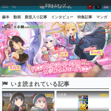
広告をスキップ
赫本
動画
殿堂入り記事
インタビュー
特集記事
マンガ
いま読まれている記事
ピックアップ
注目度
1001
注目度
1001
電ファミのいま読まれている記事ランキング
アプリセール情報