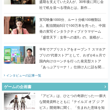
盛期を支えていた2人が、30年後に同じ会
社で机を並べる理由とは。新作
『TATSUJIN EXTREME』で初タッグを組
んだレジェンド2人に訊く開発秘話
実写映像1000分、ルート分岐100種類以
上。配信開始5日で100万本を売った、中国
発の実写インタラクティブドラマゲーム
『盛世天下：女帝への道II』の、規模が違
うこだわりをプロデューサーに聞いた
半年でアプリストアをオープン？ スマホア
プリの“代替ストア”として、わずか6ヵ月で
国内向けローンチを行った発見型ストア
『あっぷアリーナ！』仕掛け人に話を聞い
てみた
インタビュー
の記事一覧
ゲームの企画書
『アビス』は、ひとつの奇跡だった──膨大
な開発資料とともに『テイルズ オブ ジ ア
ビス』開発陣に聞く、「生まれた意味を知