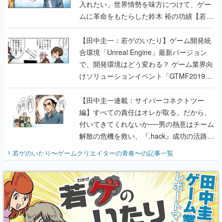
入れたい」世界情勢を味方につけて、ゲー
ムに革命をもたらした鈴木 裕の功績【若ゲ
のいたり】
【田中圭一：若ゲのいたり】ゲーム開発統
合環境「Unreal Engine」最新バージョン
で、開発環境はどう変わる？ ゲーム業界向
けソリューションイベント「GTMF2019」
に行って、より理解を深めよう【PR】
【田中圭一連載：サイバーコネクトツー
編】すべての責任はオレが取る。だから、
付いてきてくれないか──男の熱意はチーム
解散の危機を救い、『.hack』成功の活路を
開く。業界の快男児・松山 洋に流れる血は
若ゲのいたり〜ゲームクリエイターの青春〜
の記事一覧
『少年ジャンプ』色だった【若ゲのいた
り】