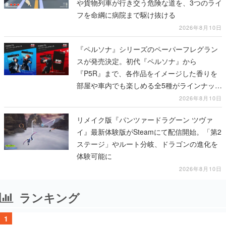
や貨物列車が行き交う危険な道を、3つのライ
フを命綱に病院まで駆け抜ける
2026年8月10日
『ペルソナ』シリーズのペーパーフレグラン
スが発売決定。初代『ペルソナ』から
『P5R』まで、各作品をイメージした香りを
部屋や車内でも楽しめる全5種がラインナッ
プ、予約受付は8月17日12時より開始
2026年8月10日
リメイク版『パンツァードラグーン ツヴァ
イ』最新体験版がSteamにて配信開始。「第2
ステージ」やルート分岐、ドラゴンの進化を
体験可能に
2026年8月10日
ランキング
1