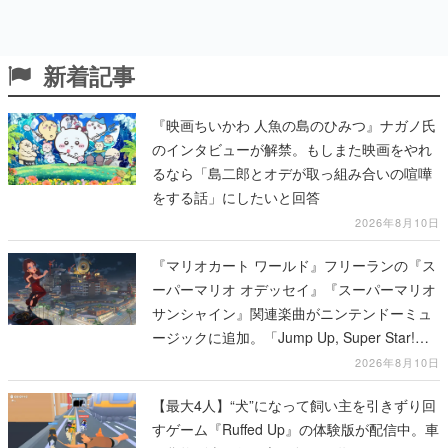
新着記事
『映画ちいかわ 人魚の島のひみつ』ナガノ氏
のインタビューが解禁。もしまた映画をやれ
るなら「島二郎とオデが取っ組み合いの喧嘩
をする話」にしたいと回答
2026年8月10日
『マリオカート ワールド』フリーランの『ス
ーパーマリオ オデッセイ』『スーパーマリオ
サンシャイン』関連楽曲がニンテンドーミュ
ージックに追加。「Jump Up, Super Star!」
「ドルピックタウン」など計14曲が配信
2026年8月10日
【最大4人】“犬”になって飼い主を引きずり回
すゲーム『Ruffed Up』の体験版が配信中。車