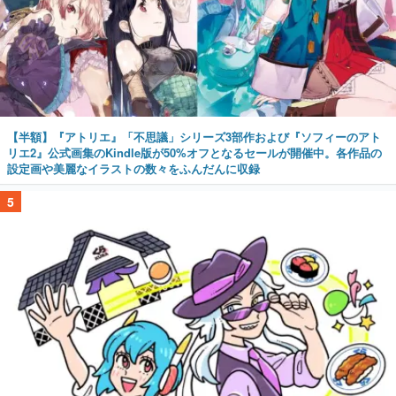
【半額】『アトリエ』「不思議」シリーズ3部作および『ソフィーのアト
リエ2』公式画集のKindle版が50%オフとなるセールが開催中。各作品の
設定画や美麗なイラストの数々をふんだんに収録
5