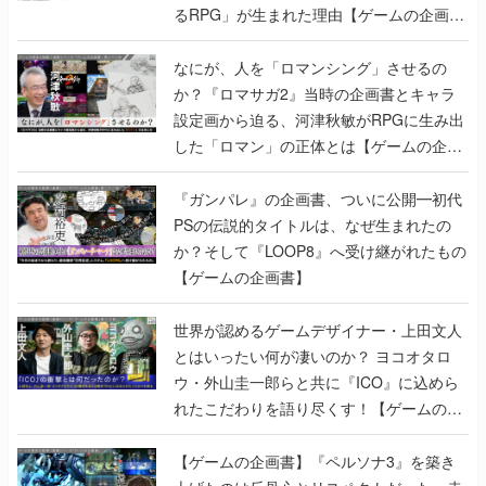
るRPG」が生まれた理由【ゲームの企画
書】
なにが、人を「ロマンシング」させるの
か？『ロマサガ2』当時の企画書とキャラ
設定画から迫る、河津秋敏がRPGに生み出
した「ロマン」の正体とは【ゲームの企画
書】
『ガンパレ』の企画書、ついに公開━初代
PSの伝説的タイトルは、なぜ生まれたの
か？そして『LOOP8』へ受け継がれたもの
【ゲームの企画書】
世界が認めるゲームデザイナー・上田文人
とはいったい何が凄いのか？ ヨコオタロ
ウ・外山圭一郎らと共に『ICO』に込めら
れたこだわりを語り尽くす！【ゲームの企
画書】
【ゲームの企画書】『ペルソナ3』を築き