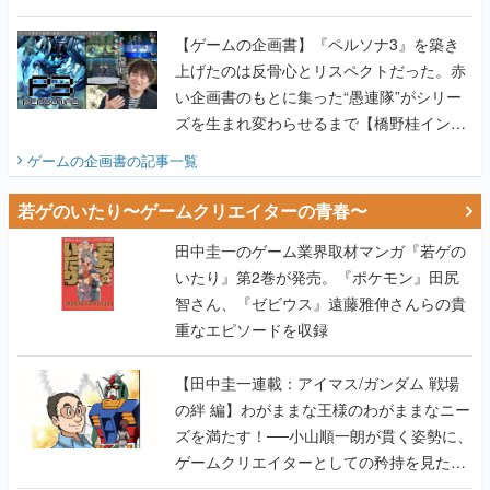
画書】
【ゲームの企画書】『ペルソナ3』を築き
上げたのは反骨心とリスペクトだった。赤
い企画書のもとに集った“愚連隊”がシリー
ズを生まれ変わらせるまで【橋野桂インタ
ビュー】
ゲームの企画書
の記事一覧
若ゲのいたり〜ゲームクリエイターの青春〜
田中圭一のゲーム業界取材マンガ『若ゲの
いたり』第2巻が発売。『ポケモン』田尻
智さん、『ゼビウス』遠藤雅伸さんらの貴
重なエピソードを収録
【田中圭一連載：アイマス/ガンダム 戦場
の絆 編】わがままな王様のわがままなニー
ズを満たす！──小山順一朗が貫く姿勢に、
ゲームクリエイターとしての矜持を見た
【若ゲのいたり最終回】