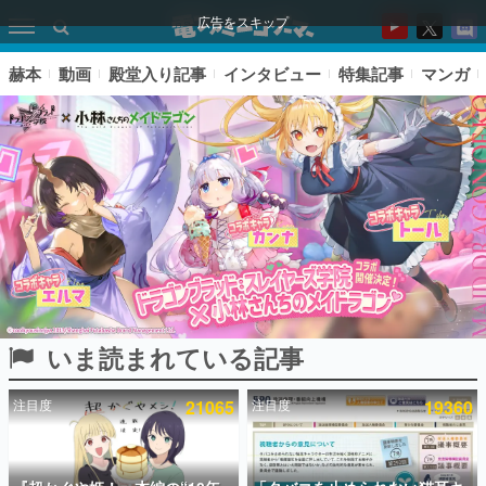
広告をスキップ
赫本
動画
殿堂入り記事
インタビュー
特集記事
マンガ
いま読まれている記事
ピックアップ
注目度
21065
注目度
19360
電ファミのいま読まれている記事ランキング
アプリセール情報