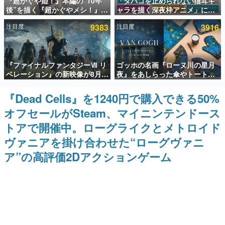
『超かぐや姫！』本編の“10年
「タバコを止められない猫耳キ
後”を描く『超かぐやメシ！』
ャラを描く深夜枠アニメ」に視
インタビュー
Web連載決定。新たなWebマン
聴者の一部から批判意見。違法
注目度
9383
注目度
3916
ガレーベル「ビビビコミック」
薬物の使用と思しき描写も含め
連載・特集一覧
にて特別話が掲載スタート、あ
て、BPOが議論を交わす
のお話には…まだ続きがある！
殿堂入り記事
『ファイナルファンタジーⅦ リ
ゴッホの名画『ローヌ川の星月
SNS拡散数が数千以上！ ページビュー数万以上！ などな
ど。多くの人々に読まれた、電ファミ渾身の“殿堂入り”記
ベレーション』の新映像が8月
夜』をあしらった傘やトートバ
事をまとめました。
26日早朝に公開へ。『FF7』リ
ッグなどが登場。8月7日21時よ
メイクシリーズの完結編、
り2日間限定で予約販売
『Dead Cells』を1240円で購入できる50%
ゲームの企画書
「gamescom」のオープニング
名作ゲームクリエイターの方々に製作時のエピソードをお
オフセールがSteam、マイニンテンドース
ナイトライブにてディレクター
聞きし、ヒットする企画（ゲーム）とは何か？を探ってい
の浜口直樹氏が登壇する予定
きます。
トアで開催中。ローグライクとメトロイド
赫本
ヴァニアを掛け合わせた“ローグヴァニ
この物語を解いてはいけない。『赫本』は、〈試験問題〉
ア”の高評価2Dアクションゲーム
の形をした短編ホラー小説集です。
新世代に訊く
これからのデジタルゲーム市場を担う若きクリエイター達
の姿を追い、彼らのルーツと情熱を探っていきます。
ゲーム世代の作家たち
ゲームに多大な影響を受けた作家さんに取材し、ゲームが