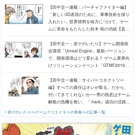
【田中圭一連載：バーチャファイター編】
「新しい3D表現のために、軍事技術を採り
入れたい」世界情勢を味方につけて、ゲー
ムに革命をもたらした鈴木 裕の功績【若ゲ
のいたり】
【田中圭一：若ゲのいたり】ゲーム開発統
合環境「Unreal Engine」最新バージョン
で、開発環境はどう変わる？ ゲーム業界向
けソリューションイベント「GTMF2019」
に行って、より理解を深めよう【PR】
【田中圭一連載：サイバーコネクトツー
編】すべての責任はオレが取る。だから、
付いてきてくれないか──男の熱意はチーム
解散の危機を救い、『.hack』成功の活路を
開く。業界の快男児・松山 洋に流れる血は
若ゲのいたり〜ゲームクリエイターの青春〜
の記事一覧
『少年ジャンプ』色だった【若ゲのいた
り】