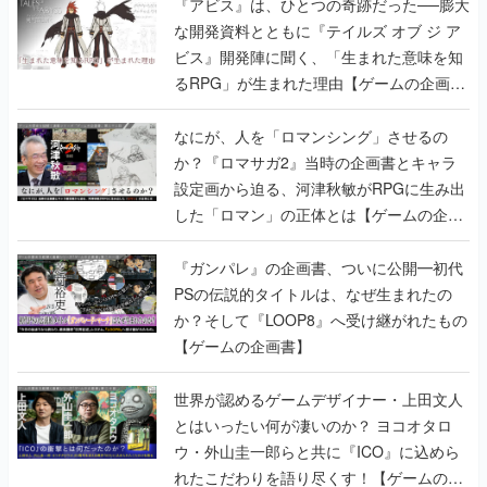
『アビス』は、ひとつの奇跡だった──膨大
な開発資料とともに『テイルズ オブ ジ ア
ビス』開発陣に聞く、「生まれた意味を知
るRPG」が生まれた理由【ゲームの企画
書】
なにが、人を「ロマンシング」させるの
か？『ロマサガ2』当時の企画書とキャラ
設定画から迫る、河津秋敏がRPGに生み出
した「ロマン」の正体とは【ゲームの企画
書】
『ガンパレ』の企画書、ついに公開━初代
PSの伝説的タイトルは、なぜ生まれたの
か？そして『LOOP8』へ受け継がれたもの
【ゲームの企画書】
世界が認めるゲームデザイナー・上田文人
とはいったい何が凄いのか？ ヨコオタロ
ウ・外山圭一郎らと共に『ICO』に込めら
れたこだわりを語り尽くす！【ゲームの企