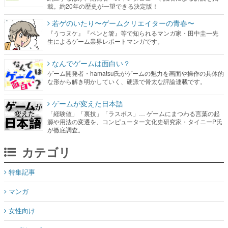
載。約20年の歴史が一望できる決定版！
若ゲのいたり〜ゲームクリエイターの青春〜
『うつヌケ』『ペンと箸』等で知られるマンガ家・田中圭一先
生によるゲーム業界レポートマンガです。
なんでゲームは面白い？
ゲーム開発者・hamatsu氏がゲームの魅力を画面や操作の具体的
な形から解き明かしていく、硬派で骨太な評論連載です。
ゲームが変えた日本語
「経験値」「裏技」「ラスボス」… ゲームにまつわる言葉の起
源や用法の変遷を、コンピューター文化史研究家・タイニーP氏
が徹底調査。
カテゴリ
特集記事
マンガ
女性向け