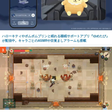
ハローキティやポムポムプリンと眠れる睡眠サポートアプリ『ゆめたび』
が配信中。キャラごとのASMRや目覚ましアラームも搭載
3