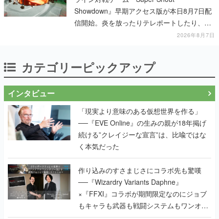
Showdown』早期アクセス版が本日8月7日配
信開始。炎を放ったりテレポートしたり、登
場する魔法は100種類以上
2026年8月7日
カテゴリーピックアップ
インタビュー
「現実より意味のある仮想世界を作る」
──『EVE Online』の生みの親が18年掲げ
続ける”クレイジーな宣言”は、比喩ではな
く本気だった
作り込みのすさまじさにコラボ先も驚嘆
──『Wizardry Variants Daphne』
×『FFXI』コラボが期間限定なのにジョブ
もキャラも武器も戦闘システムもワンオフ
で作り込まれた理由を両ディレクターに聞