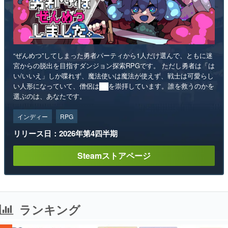
“ぜんめつ”してしまった勇者パーティから1人だけ選んで、ともに迷
宮からの脱出を目指すダンジョン探索RPGです。 ただし勇者は「は
い/いいえ」しか喋れず、魔法使いは魔法が使えず、戦士は可愛らし
い人形になっていて、僧侶は██を崇拝しています。誰を救うのかを
選ぶのは、あなたです。
インディー
RPG
リリース日：2026年第4四半期
Steamストアページ
ランキング