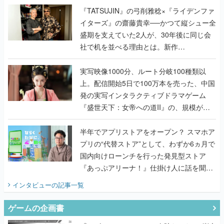
く
『TATSUJIN』の弓削雅稔×『ライデンファ
イターズ』の齋藤貴幸──かつて縦シュー全
盛期を支えていた2人が、30年後に同じ会
社で机を並べる理由とは。新作
『TATSUJIN EXTREME』で初タッグを組
んだレジェンド2人に訊く開発秘話
実写映像1000分、ルート分岐100種類以
上。配信開始5日で100万本を売った、中国
発の実写インタラクティブドラマゲーム
『盛世天下：女帝への道II』の、規模が違
うこだわりをプロデューサーに聞いた
半年でアプリストアをオープン？ スマホア
プリの“代替ストア”として、わずか6ヵ月で
国内向けローンチを行った発見型ストア
『あっぷアリーナ！』仕掛け人に話を聞い
てみた
インタビュー
の記事一覧
ゲームの企画書