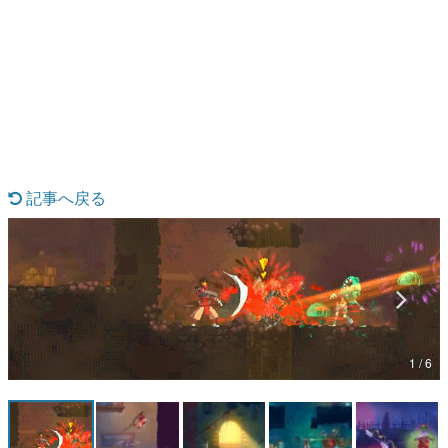
日本のコンテンツ産業やカルチャーに与えた影響を探る企
画です。
日本モバイルゲーム産業史
日本のモバイルゲーム史における主要なトピック・タイト
ルを網羅するほか、開発者へのインタビューや識者による
解説を掲載。約20年の歴史が一望できる決定版！
若ゲのいたり〜ゲームクリエイターの青春〜
『うつヌケ』『ペンと箸』等で知られるマンガ家・田中圭
一先生によるゲーム業界レポートマンガです。
記事へ戻る
なんでゲームは面白い？
ゲーム開発者・hamatsu氏がゲームの魅力を画面や操作の
具体的な形から解き明かしていく、硬派で骨太な評論連載
です。
ゲームが変えた日本語
「経験値」「裏技」「ラスボス」… ゲームにまつわる言葉
の起源や用法の変遷を、コンピューター文化史研究家・タ
イニーP氏が徹底調査。
1 / 6
カテゴリ
特集記事