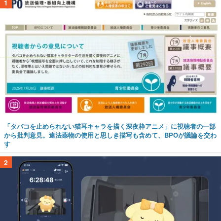
1
「タバコを止められない猫耳キャラを描く深夜枠アニメ」に視聴者の一部
から批判意見。違法薬物の使用と思しき描写も含めて、BPOが議論を交わ
す
2