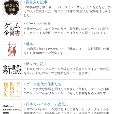
殿堂入り記事
SNS拡散数が数千以上！ ページビュー数万以上！ などなど。多
くの人々に読まれた、電ファミ渾身の“殿堂入り”記事をまとめま
した。
ゲームの企画書
名作ゲームクリエイターの方々に製作時のエピソードをお聞き
し、ヒットする企画（ゲーム）とは何か？を探っていきます。
赫本
この物語を解いてはいけない。『赫本』は、〈試験問題〉の形
をした短編ホラー小説集です。
新世代に訊く
これからのデジタルゲーム市場を担う若きクリエイター達の姿
を追い、彼らのルーツと情熱を探っていきます。
ゲーム世代の作家たち
ゲームに多大な影響を受けた作家さんに取材し、ゲームが日本
のコンテンツ産業やカルチャーに与えた影響を探る企画です。
日本モバイルゲーム産業史
日本のモバイルゲーム史における主要なトピック・タイトルを
網羅するほか、開発者へのインタビューや識者による解説を掲