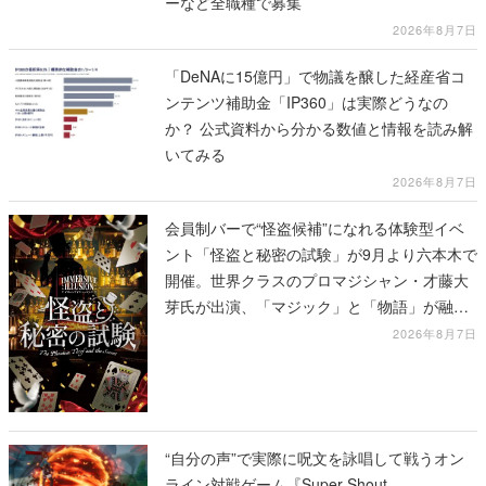
ーなど全職種で募集
2026年8月7日
「DeNAに15億円」で物議を醸した経産省コ
ンテンツ補助金「IP360」は実際どうなの
か？ 公式資料から分かる数値と情報を読み解
いてみる
2026年8月7日
会員制バーで“怪盗候補”になれる体験型イベ
ント「怪盗と秘密の試験」が9月より六本木で
開催。世界クラスのプロマジシャン・才藤大
芽氏が出演、「マジック」と「物語」が融合
した独自の体験を提供
2026年8月7日
“自分の声”で実際に呪文を詠唱して戦うオン
ライン対戦ゲーム『Super Shout