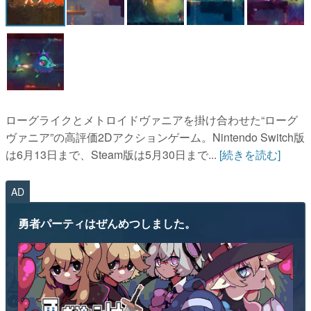
マンガ
女性向け
アプリレビュー
その他
ローグライクとメトロイドヴァニアを掛け合わせた“ローグ
ヴァニア”の高評価2Dアクションゲーム。Nintendo Switch版
電ファミニコゲーマーとは？
は6月13日まで、Steam版は5月30日まで...
[続きを読む]
運営：株式会社マレ
AD
勇者パーティはぜんめつしました。