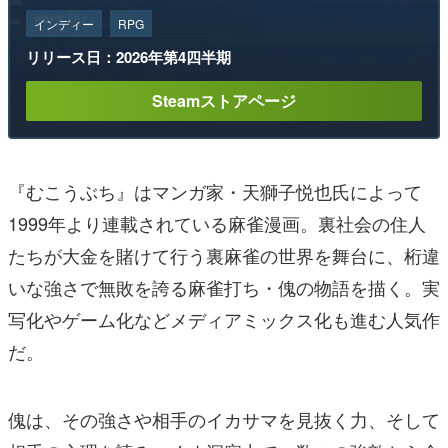
インディー
RPG
リリース日：2026年第4四半期
Steamストアページ
『むこうぶち』はマンガ家・天獅子悦也氏によって
1999年より連載されている麻雀漫画。裏社会の住人
たちが大金を賭けて行う裏麻雀の世界を舞台に、桁違
いな強さで無敗を誇る麻雀打ち・傀の物語を描く。実
写化やゲーム化などメディアミックス化も進む人気作
だ。
傀は、その強さや相手のイカサマを見抜く力、そして