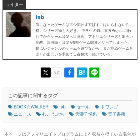
ライター
fab
気になったゲームは古今問わず遊ばずにはいられない性
格。シリーズ物も大好き。 中学生の時に東方Projectに触
れてからゲーム音楽へ目覚め、アトリエシリーズと出会い
覚醒。普段聴く音楽が9割ゲーム関連となってしまった。
幅広いジャンルのゲームを遊びながら、まだ見ぬゲーム音
楽との出会いを求めて日夜探求し続けている。
反応
この記事に関するタグ
BOOK☆WALKER
fab
セール
ドワンゴ
ニュース
むこうぶち
天獅子悦也
電子書籍
本ページはアフィリエイトプログラムによる収益を得ている場合が