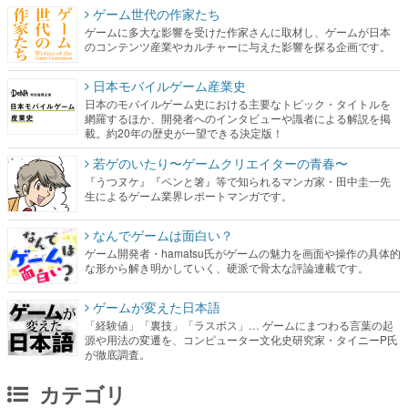
ゲーム世代の作家たち
ゲームに多大な影響を受けた作家さんに取材し、ゲームが日本
のコンテンツ産業やカルチャーに与えた影響を探る企画です。
日本モバイルゲーム産業史
日本のモバイルゲーム史における主要なトピック・タイトルを
網羅するほか、開発者へのインタビューや識者による解説を掲
載。約20年の歴史が一望できる決定版！
若ゲのいたり〜ゲームクリエイターの青春〜
『うつヌケ』『ペンと箸』等で知られるマンガ家・田中圭一先
生によるゲーム業界レポートマンガです。
なんでゲームは面白い？
ゲーム開発者・hamatsu氏がゲームの魅力を画面や操作の具体的
な形から解き明かしていく、硬派で骨太な評論連載です。
ゲームが変えた日本語
「経験値」「裏技」「ラスボス」… ゲームにまつわる言葉の起
源や用法の変遷を、コンピューター文化史研究家・タイニーP氏
が徹底調査。
カテゴリ