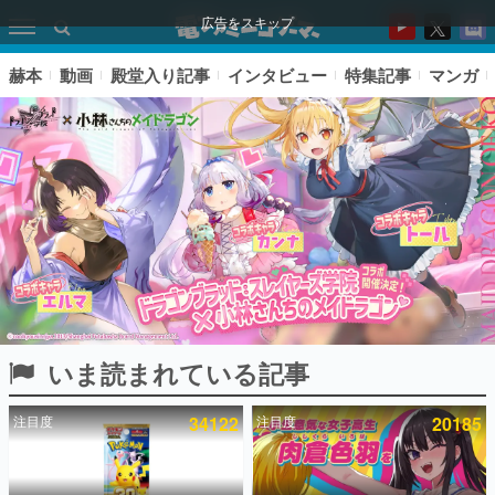
広告をスキップ
赫本
動画
殿堂入り記事
インタビュー
特集記事
マンガ
いま読まれている記事
ピックアップ
注目度
34122
注目度
20185
電ファミのいま読まれている記事ランキング
アプリセール情報