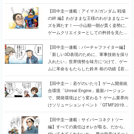
【田中圭一連載：アイマス/ガンダム 戦場
の絆 編】わがままな王様のわがままなニー
ズを満たす！──小山順一朗が貫く姿勢に、
ゲームクリエイターとしての矜持を見た
【若ゲのいたり最終回】
【田中圭一連載：バーチャファイター編】
「新しい3D表現のために、軍事技術を採り
入れたい」世界情勢を味方につけて、ゲー
ムに革命をもたらした鈴木 裕の功績【若ゲ
のいたり】
【田中圭一：若ゲのいたり】ゲーム開発統
合環境「Unreal Engine」最新バージョン
で、開発環境はどう変わる？ ゲーム業界向
けソリューションイベント「GTMF2019」
に行って、より理解を深めよう【PR】
【田中圭一連載：サイバーコネクトツー
編】すべての責任はオレが取る。だから、
付いてきてくれないか──男の熱意はチーム