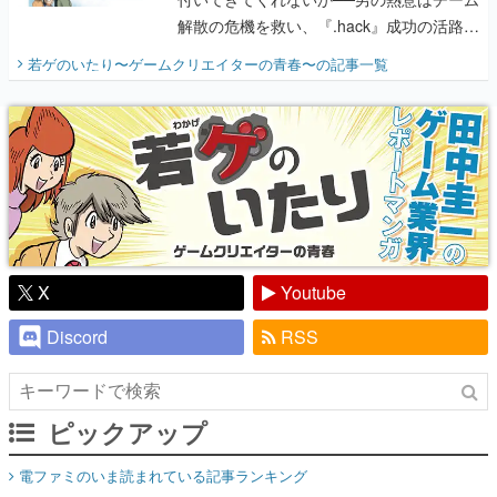
解散の危機を救い、『.hack』成功の活路を
開く。業界の快男児・松山 洋に流れる血は
若ゲのいたり〜ゲームクリエイターの青春〜
の記事一覧
『少年ジャンプ』色だった【若ゲのいた
り】
X
Youtube
Discord
RSS
ピックアップ
電ファミのいま読まれている記事ランキング