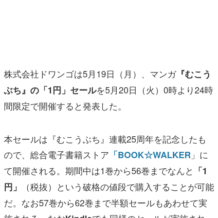
マンガ
女性向け
アプリレビュー
株式会社ドワンゴは5月19日（月）、マンガ
『むこう
その他
を5月20日（火）0時より24時
ぶち』の「1円」セール
電ファミニコゲーマーとは？
間限定で開催すると発表した。
運営：株式会社マレ
本セールは『むこうぶち』連載25周年を記念したも
ので、総合電子書籍ストア
」に
「BOOK☆WALKER
て開催される。期間中は1巻から56巻までなんと
「1
（税抜）という破格の値段で購入することが可能
円」
だ。なお57巻から62巻まで半額セールもあわせて実
施される。なお
でも同様のセールが実施され