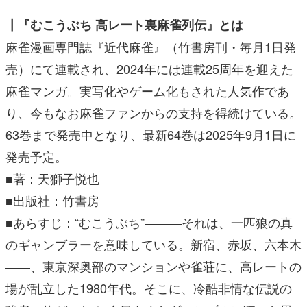
┃『むこうぶち 高レート裏麻雀列伝』とは
麻雀漫画専門誌『近代麻雀』（竹書房刊・毎月1日発
売）にて連載され、2024年には連載25周年を迎えた
麻雀マンガ。実写化やゲーム化もされた人気作であ
り、今もなお麻雀ファンからの支持を得続けている。
63巻まで発売中となり、最新64巻は2025年9月1日に
発売予定。
■著：天獅子悦也
■出版社：竹書房
■あらすじ：“むこうぶち”―――それは、一匹狼の真
のギャンブラーを意味している。新宿、赤坂、六本木
――、東京深奥部のマンションや雀荘に、高レートの
場が乱立した1980年代。そこに、冷酷非情な伝説の