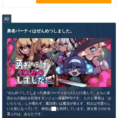
AD
勇者パーティはぜんめつしました。
“ぜんめつ”してしまった勇者パーティから1人だけ選んで、ともに迷
宮からの脱出を目指すダンジョン探索RPGです。 ただし勇者は「は
い/いいえ」しか喋れず、魔法使いは魔法が使えず、戦士は可愛らし
い人形になっていて、僧侶は██を崇拝しています。誰を救うのかを
選ぶのは、あなたです。