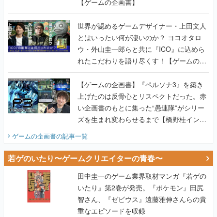
【ゲームの企画書】
世界が認めるゲームデザイナー・上田文人
とはいったい何が凄いのか？ ヨコオタロ
ウ・外山圭一郎らと共に『ICO』に込めら
れたこだわりを語り尽くす！【ゲームの企
画書】
【ゲームの企画書】『ペルソナ3』を築き
上げたのは反骨心とリスペクトだった。赤
い企画書のもとに集った“愚連隊”がシリー
ズを生まれ変わらせるまで【橋野桂インタ
ビュー】
ゲームの企画書
の記事一覧
若ゲのいたり〜ゲームクリエイターの青春〜
田中圭一のゲーム業界取材マンガ『若ゲの
いたり』第2巻が発売。『ポケモン』田尻
智さん、『ゼビウス』遠藤雅伸さんらの貴
重なエピソードを収録