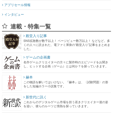
アプリセール情報
インタビュー
連載・特集一覧
殿堂入り記事
SNS拡散数が数千以上！ ページビュー数万以上！ などなど。多
くの人々に読まれた、電ファミ渾身の“殿堂入り”記事をまとめま
した。
ゲームの企画書
名作ゲームクリエイターの方々に製作時のエピソードをお聞き
し、ヒットする企画（ゲーム）とは何か？を探っていきます。
赫本
この物語を解いてはいけない。『赫本』は、〈試験問題〉の形
をした短編ホラー小説集です。
新世代に訊く
これからのデジタルゲーム市場を担う若きクリエイター達の姿
を追い、彼らのルーツと情熱を探っていきます。