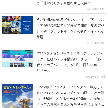
で「非常に好評」を獲得する人気作
2026年8月10日
PlayStation公式ライセンス・ポップアップス
トアが池袋駅にて期間限定で開催。夏のアパ
レルや『ブラッドボーン』の新作アイテムが
登場
2026年8月10日
“21”を超えるとバーストする「ブラックジャ
ック」仕様のデッキ構築ローグライト『必
殺！メガ子パンチ！』が8月11日Steamにて
リリース
2026年8月10日
Kindle版『ファイナルファンタジーIXえほん
ビビとおじいちゃんと旅立ちの日に』が半額
の「660円」となるセールが開催中。原作ス
タッフの青木和彦氏と板鼻利幸氏による「ビ