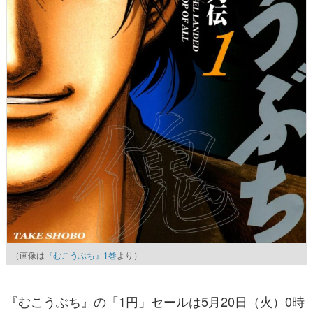
（画像は
『むこうぶち』1巻
より）
『むこうぶち』の「1円」セールは5月20日（火）0時