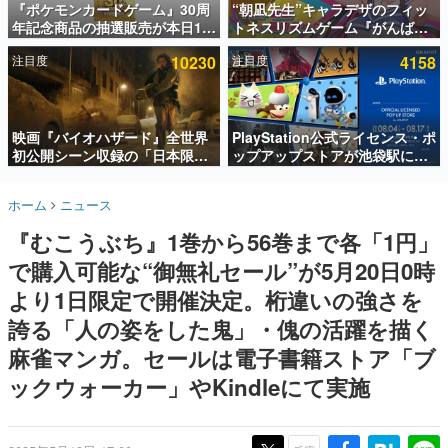
『ポケモンカードゲーム』30周
“朝凪先生”キャラデザのフィッ
年記念商品の抽選販売が本日12
トネスリズムゲーム『がんば
インタビュー
時より開始。拡張パック「30th
れ！チアリズム』Steamストア
注目度
10230
注目度
4158
CELEBRATION」のボックス
ページが公開。キャラクターの
連載・特集一覧
に、「プレミアムデッキセット
CVは陽向葵ゅかさん
エーフィ・ブラッキー」
殿堂入り記事
「FUTURISTIC BOX」の計3商
SNS拡散数が数千以上！ ページビュー数万以上！ などな
品
映画『バイオハザード』全世界
PlayStation公式ライセンス・ポ
ど。多くの人々に読まれた、電ファミ渾身の“殿堂入り”記
初公開シーン収録の「日本限
ップアップストアが池袋駅にて
事をまとめました。
定」予告映像が解禁。バイオの
期間限定で開催。夏のアパレル
日（8月10日）にあわせて、
や『ブラッドボーン』の新作ア
ゲームの企画書
ホーム
ニュース
「ラクーンシティ総合病院」へ
イテムが登場
名作ゲームクリエイターの方々に製作時のエピソードをお
聞きし、ヒットする企画（ゲーム）とは何か？を探ってい
行く配達人の姿が披露
『むこうぶち』1巻から56巻まで各「1円」
きます。
で購入可能な“御無礼セール”が5月20日0時
赫本
この物語を解いてはいけない。『赫本』は、〈試験問題〉
より1日限定で開催決定。桁違いの強さを
の形をした短編ホラー小説集です。
誇る「人の姿をした鬼」・傀の活躍を描く
麻雀マンガ。セールは電子書籍ストア「ブ
新世代に訊く
これからのデジタルゲーム市場を担う若きクリエイター達
ックウォーカー」やKindleにて実施
の姿を追い、彼らのルーツと情熱を探っていきます。
ゲーム世代の作家たち
ゲームに多大な影響を受けた作家さんに取材し、ゲームが