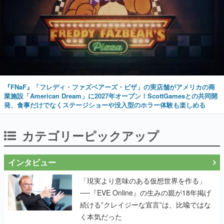
『FNaF』「フレディ・ファズベアーズ・ピザ」の実店舗がアメリカの商
業施設「American Dream」に2027年オープン！ScottGamesとの共同開
発、食事だけでなくステージショーや没入型のホラー体験も楽しめる
カテゴリーピックアップ
インタビュー
「現実より意味のある仮想世界を作る」
──『EVE Online』の生みの親が18年掲げ
続ける”クレイジーな宣言”は、比喩ではな
く本気だった