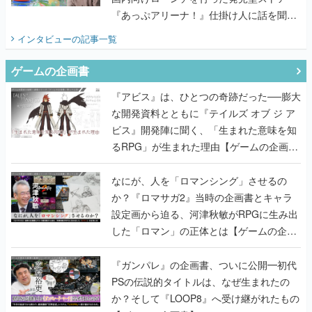
『あっぷアリーナ！』仕掛け人に話を聞い
てみた
インタビュー
の記事一覧
ゲームの企画書
『アビス』は、ひとつの奇跡だった──膨大
な開発資料とともに『テイルズ オブ ジ ア
ビス』開発陣に聞く、「生まれた意味を知
るRPG」が生まれた理由【ゲームの企画
書】
なにが、人を「ロマンシング」させるの
か？『ロマサガ2』当時の企画書とキャラ
設定画から迫る、河津秋敏がRPGに生み出
した「ロマン」の正体とは【ゲームの企画
書】
『ガンパレ』の企画書、ついに公開━初代
PSの伝説的タイトルは、なぜ生まれたの
か？そして『LOOP8』へ受け継がれたもの