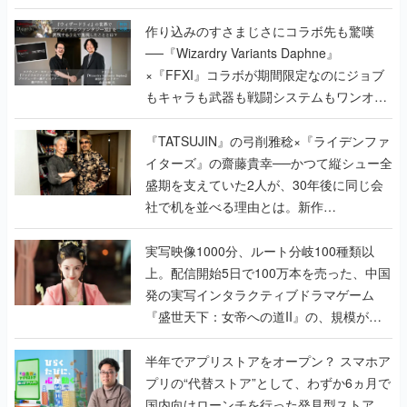
作り込みのすさまじさにコラボ先も驚嘆
──『Wizardry Variants Daphne』
×『FFXI』コラボが期間限定なのにジョブ
もキャラも武器も戦闘システムもワンオフ
で作り込まれた理由を両ディレクターに聞
く
『TATSUJIN』の弓削雅稔×『ライデンファ
イターズ』の齋藤貴幸──かつて縦シュー全
盛期を支えていた2人が、30年後に同じ会
社で机を並べる理由とは。新作
『TATSUJIN EXTREME』で初タッグを組
んだレジェンド2人に訊く開発秘話
実写映像1000分、ルート分岐100種類以
上。配信開始5日で100万本を売った、中国
発の実写インタラクティブドラマゲーム
『盛世天下：女帝への道II』の、規模が違
うこだわりをプロデューサーに聞いた
半年でアプリストアをオープン？ スマホア
プリの“代替ストア”として、わずか6ヵ月で
国内向けローンチを行った発見型ストア