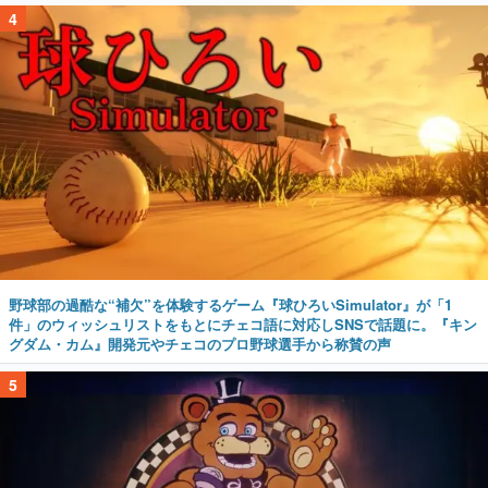
4
野球部の過酷な“補欠”を体験するゲーム『球ひろいSimulator』が「1
件」のウィッシュリストをもとにチェコ語に対応しSNSで話題に。『キン
グダム・カム』開発元やチェコのプロ野球選手から称賛の声
5