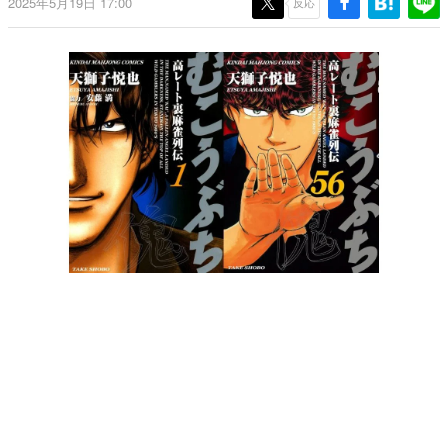
2025年5月19日 17:00
反応
日本のコンテンツ産業やカルチャーに与えた影響を探る企
画です。
日本モバイルゲーム産業史
日本のモバイルゲーム史における主要なトピック・タイト
ルを網羅するほか、開発者へのインタビューや識者による
解説を掲載。約20年の歴史が一望できる決定版！
若ゲのいたり〜ゲームクリエイターの青春〜
『うつヌケ』『ペンと箸』等で知られるマンガ家・田中圭
一先生によるゲーム業界レポートマンガです。
なんでゲームは面白い？
ゲーム開発者・hamatsu氏がゲームの魅力を画面や操作の
具体的な形から解き明かしていく、硬派で骨太な評論連載
です。
ゲームが変えた日本語
「経験値」「裏技」「ラスボス」… ゲームにまつわる言葉
の起源や用法の変遷を、コンピューター文化史研究家・タ
イニーP氏が徹底調査。
カテゴリ
特集記事