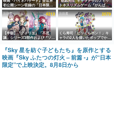
映画『バイオハザード』全世界
“朝凪先生”キャラデザのフィッ
初公開シーン収録の「日本限
トネスリズムゲーム『がんば
インタビュー
定」予告映像が解禁。バイオの
れ！チアリズム』Steamストア
注目度
4213
注目度
2079
日（8月10日）にあわせて、
ページが公開。キャラクターの
連載・特集一覧
「ラクーンシティ総合病院」へ
CVは陽向葵ゅかさん
行く配達人の姿が披露
殿堂入り記事
【半額】『アトリエ』「不思
くら寿司「ビッくらポン！」キ
SNS拡散数が数千以上！ ページビュー数万以上！ などな
ど。多くの人々に読まれた、電ファミ渾身の“殿堂入り”記
議」シリーズ3部作および『ソフ
ャラの2人を描いたポップでかわ
事をまとめました。
ィーのアトリエ2』公式画集の
いいコラボイラストが公開。コ
Kindle版が50%オフとなるセー
ラボイラストを使用した限定T
『Sky 星を紡ぐ子どもたち』を原作とする
ゲームの企画書
ルが開催中。各作品の設定画や
シャツ&ステッカーがアソビシ
名作ゲームクリエイターの方々に製作時のエピソードをお
映画『Sky ふたつの灯火 – 前篇 -』が“日本
美麗なイラストの数々をふんだ
ステム主催「Akaku展」にて販
聞きし、ヒットする企画（ゲーム）とは何か？を探ってい
んに収録
売へ
きます。
限定”で上映決定。8月8日から
赫本
この物語を解いてはいけない。『赫本』は、〈試験問題〉
の形をした短編ホラー小説集です。
新世代に訊く
これからのデジタルゲーム市場を担う若きクリエイター達
の姿を追い、彼らのルーツと情熱を探っていきます。
ゲーム世代の作家たち
ゲームに多大な影響を受けた作家さんに取材し、ゲームが