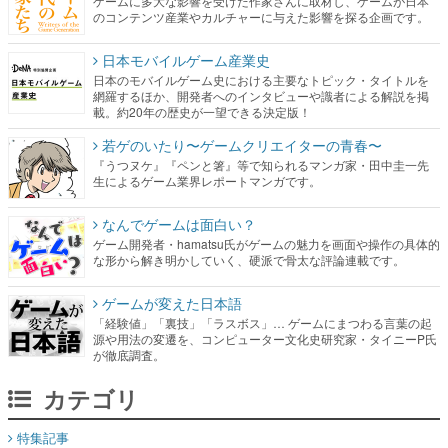
ゲームに多大な影響を受けた作家さんに取材し、ゲームが日本
のコンテンツ産業やカルチャーに与えた影響を探る企画です。
日本モバイルゲーム産業史
日本のモバイルゲーム史における主要なトピック・タイトルを
網羅するほか、開発者へのインタビューや識者による解説を掲
載。約20年の歴史が一望できる決定版！
若ゲのいたり〜ゲームクリエイターの青春〜
『うつヌケ』『ペンと箸』等で知られるマンガ家・田中圭一先
生によるゲーム業界レポートマンガです。
なんでゲームは面白い？
ゲーム開発者・hamatsu氏がゲームの魅力を画面や操作の具体的
な形から解き明かしていく、硬派で骨太な評論連載です。
ゲームが変えた日本語
「経験値」「裏技」「ラスボス」… ゲームにまつわる言葉の起
源や用法の変遷を、コンピューター文化史研究家・タイニーP氏
が徹底調査。
カテゴリ
特集記事