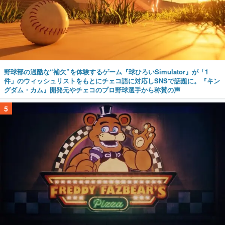
野球部の過酷な“補欠”を体験するゲーム『球ひろいSimulator』が「1
件」のウィッシュリストをもとにチェコ語に対応しSNSで話題に。『キン
グダム・カム』開発元やチェコのプロ野球選手から称賛の声
5