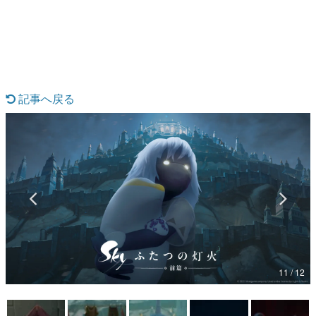
日本のコンテンツ産業やカルチャーに与えた影響を探る企
画です。
日本モバイルゲーム産業史
日本のモバイルゲーム史における主要なトピック・タイト
ルを網羅するほか、開発者へのインタビューや識者による
解説を掲載。約20年の歴史が一望できる決定版！
記事へ戻る
若ゲのいたり〜ゲームクリエイターの青春〜
『うつヌケ』『ペンと箸』等で知られるマンガ家・田中圭
一先生によるゲーム業界レポートマンガです。
なんでゲームは面白い？
ゲーム開発者・hamatsu氏がゲームの魅力を画面や操作の
具体的な形から解き明かしていく、硬派で骨太な評論連載
です。
ゲームが変えた日本語
「経験値」「裏技」「ラスボス」… ゲームにまつわる言葉
の起源や用法の変遷を、コンピューター文化史研究家・タ
イニーP氏が徹底調査。
11 / 12
カテゴリ
特集記事