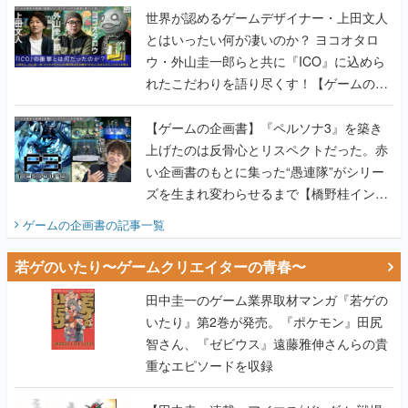
世界が認めるゲームデザイナー・上田文人
とはいったい何が凄いのか？ ヨコオタロ
ウ・外山圭一郎らと共に『ICO』に込めら
れたこだわりを語り尽くす！【ゲームの企
画書】
【ゲームの企画書】『ペルソナ3』を築き
上げたのは反骨心とリスペクトだった。赤
い企画書のもとに集った“愚連隊”がシリー
ズを生まれ変わらせるまで【橋野桂インタ
ビュー】
ゲームの企画書
の記事一覧
若ゲのいたり〜ゲームクリエイターの青春〜
田中圭一のゲーム業界取材マンガ『若ゲの
いたり』第2巻が発売。『ポケモン』田尻
智さん、『ゼビウス』遠藤雅伸さんらの貴
重なエピソードを収録