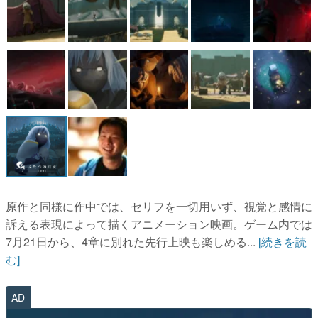
マンガ
女性向け
アプリレビュー
その他
電ファミニコゲーマーとは？
運営：株式会社マレ
原作と同様に作中では、セリフを一切用いず、視覚と感情に
訴える表現によって描くアニメーション映画。ゲーム内では
7月21日から、4章に別れた先行上映も楽しめる...
[続きを読
む]
AD