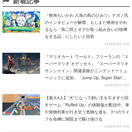
新着記事
『映画ちいかわ 人魚の島のひみつ』ナガノ氏
のインタビューが解禁。もしまた映画をやれ
るなら「島二郎とオデが取っ組み合いの喧嘩
をする話」にしたいと回答
2026年8月10日
『マリオカート ワールド』フリーランの『ス
ーパーマリオ オデッセイ』『スーパーマリオ
サンシャイン』関連楽曲がニンテンドーミュ
ージックに追加。「Jump Up, Super Star!」
「ドルピックタウン」など計14曲が配信
2026年8月10日
【最大4人】“犬”になって飼い主を引きずり回
すゲーム『Ruffed Up』の体験版が配信中。車
や貨物列車が行き交う危険な道を、3つのライ
フを命綱に病院まで駆け抜ける
2026年8月10日