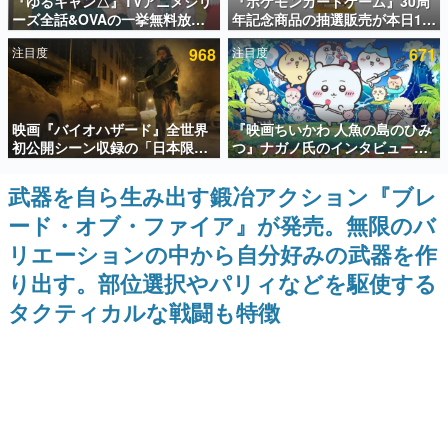
『ゆるキャン△』TVアニメシリ
『ポケモンカードゲーム』30周
ーズ全話&OVAの一挙無料放送
年記念商品の抽選販売が本日12
インタビュー
がABEMAで開催決定。8月11日
時より開始。拡張パック「30th
注目度
968
注目度
671
「山の日」の午前0時から実施
CELEBRATION」のボックス
連載・特集一覧
に、「プレミアムデッキセット
エーフィ・ブラッキー」
「FUTURISTIC BOX」の計3商
殿堂入り記事
品
映画『バイオハザード』全世界
『映画ちいかわ 人魚の島のひみ
SNS拡散数が数千以上！ ページビュー数万以上！ などな
ど。多くの人々に読まれた、電ファミ渾身の“殿堂入り”記
初公開シーン収録の「日本限
つ』ナガノ氏のインタビューが
事をまとめました。
定」予告映像が解禁。バイオの
解禁。もしまた映画をやれるな
日（8月10日）にあわせて、
ら「島二郎とオデが取っ組み合
武器を自ら生み出す鍛冶アクション『ブレ
ゲームの企画書
「ラクーンシティ総合病院」へ
いの喧嘩をする話」にしたいと
名作ゲームクリエイターの方々に製作時のエピソードをお
ード・オブ・ファイア』が発売。無限のバ
行く配達人の姿が披露
回答
聞きし、ヒットする企画（ゲーム）とは何か？を探ってい
きます。
リエーションの中から自分好みの武器を作
赫本
り出す。部位選択やパリィなどを駆使する
この物語を解いてはいけない。『赫本』は、〈試験問題〉
タクティカルな戦闘も特徴
の形をした短編ホラー小説集です。
新世代に訊く
これからのデジタルゲーム市場を担う若きクリエイター達
の姿を追い、彼らのルーツと情熱を探っていきます。
ゲーム世代の作家たち
ゲームに多大な影響を受けた作家さんに取材し、ゲームが