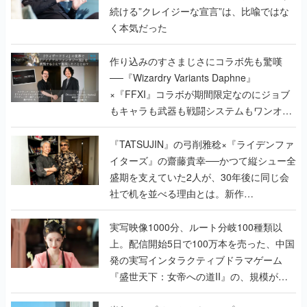
続ける”クレイジーな宣言”は、比喩ではな
く本気だった
作り込みのすさまじさにコラボ先も驚嘆
──『Wizardry Variants Daphne』
×『FFXI』コラボが期間限定なのにジョブ
もキャラも武器も戦闘システムもワンオフ
で作り込まれた理由を両ディレクターに聞
く
『TATSUJIN』の弓削雅稔×『ライデンファ
イターズ』の齋藤貴幸──かつて縦シュー全
盛期を支えていた2人が、30年後に同じ会
社で机を並べる理由とは。新作
『TATSUJIN EXTREME』で初タッグを組
んだレジェンド2人に訊く開発秘話
実写映像1000分、ルート分岐100種類以
上。配信開始5日で100万本を売った、中国
発の実写インタラクティブドラマゲーム
『盛世天下：女帝への道II』の、規模が違
うこだわりをプロデューサーに聞いた