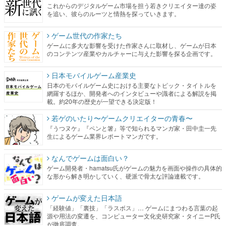
これからのデジタルゲーム市場を担う若きクリエイター達の姿
を追い、彼らのルーツと情熱を探っていきます。
ゲーム世代の作家たち
ゲームに多大な影響を受けた作家さんに取材し、ゲームが日本
のコンテンツ産業やカルチャーに与えた影響を探る企画です。
日本モバイルゲーム産業史
日本のモバイルゲーム史における主要なトピック・タイトルを
網羅するほか、開発者へのインタビューや識者による解説を掲
載。約20年の歴史が一望できる決定版！
若ゲのいたり〜ゲームクリエイターの青春〜
『うつヌケ』『ペンと箸』等で知られるマンガ家・田中圭一先
生によるゲーム業界レポートマンガです。
なんでゲームは面白い？
ゲーム開発者・hamatsu氏がゲームの魅力を画面や操作の具体的
な形から解き明かしていく、硬派で骨太な評論連載です。
ゲームが変えた日本語
「経験値」「裏技」「ラスボス」… ゲームにまつわる言葉の起
源や用法の変遷を、コンピューター文化史研究家・タイニーP氏
が徹底調査。