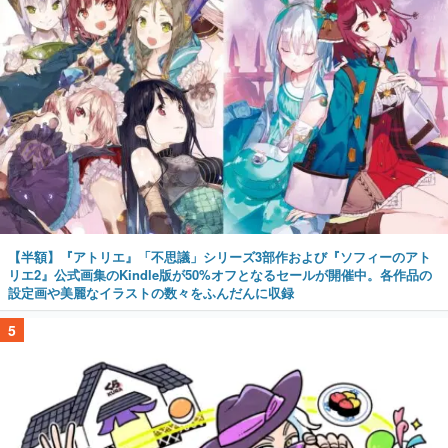
【半額】『アトリエ』「不思議」シリーズ3部作および『ソフィーのアト
リエ2』公式画集のKindle版が50%オフとなるセールが開催中。各作品の
設定画や美麗なイラストの数々をふんだんに収録
5