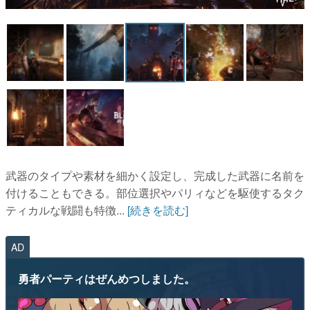
マンガ
女性向け
アプリレビュー
その他
電ファミニコゲーマーとは？
運営：株式会社マレ
武器のタイプや素材を細かく設定し、完成した武器に名前を
付けることもできる。部位選択やパリィなどを駆使するタク
ティカルな戦闘も特徴...
[続きを読む]
AD
勇者パーティはぜんめつしました。