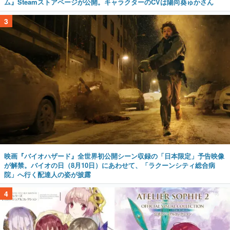
ム』Steamストアページが公開。キャラクターのCVは陽向葵ゅかさん
3
映画『バイオハザード』全世界初公開シーン収録の「日本限定」予告映像
が解禁。バイオの日（8月10日）にあわせて、「ラクーンシティ総合病
院」へ行く配達人の姿が披露
4