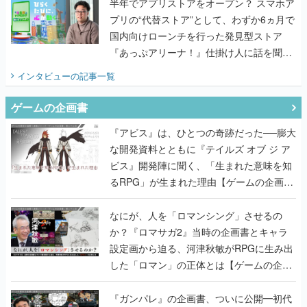
半年でアプリストアをオープン？ スマホア
プリの“代替ストア”として、わずか6ヵ月で
国内向けローンチを行った発見型ストア
『あっぷアリーナ！』仕掛け人に話を聞い
てみた
インタビュー
の記事一覧
ゲームの企画書
『アビス』は、ひとつの奇跡だった──膨大
な開発資料とともに『テイルズ オブ ジ ア
ビス』開発陣に聞く、「生まれた意味を知
るRPG」が生まれた理由【ゲームの企画
書】
なにが、人を「ロマンシング」させるの
か？『ロマサガ2』当時の企画書とキャラ
設定画から迫る、河津秋敏がRPGに生み出
した「ロマン」の正体とは【ゲームの企画
書】
『ガンパレ』の企画書、ついに公開━初代