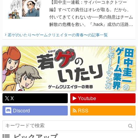
【田中圭一連載：サイバーコネクトツー
編】すべての責任はオレが取る。だから、
付いてきてくれないか──男の熱意はチーム
解散の危機を救い、『.hack』成功の活路を
開く。業界の快男児・松山 洋に流れる血は
若ゲのいたり〜ゲームクリエイターの青春〜
の記事一覧
『少年ジャンプ』色だった【若ゲのいた
り】
X
Youtube
Discord
RSS
ピックアップ