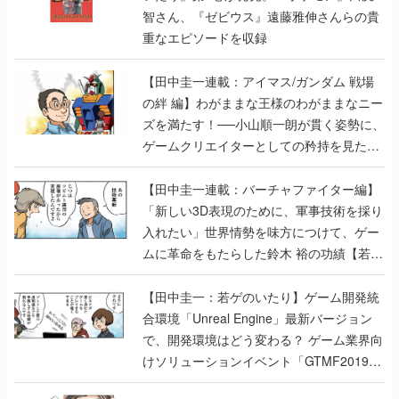
智さん、『ゼビウス』遠藤雅伸さんらの貴
重なエピソードを収録
【田中圭一連載：アイマス/ガンダム 戦場
の絆 編】わがままな王様のわがままなニー
ズを満たす！──小山順一朗が貫く姿勢に、
ゲームクリエイターとしての矜持を見た
【若ゲのいたり最終回】
【田中圭一連載：バーチャファイター編】
「新しい3D表現のために、軍事技術を採り
入れたい」世界情勢を味方につけて、ゲー
ムに革命をもたらした鈴木 裕の功績【若ゲ
のいたり】
【田中圭一：若ゲのいたり】ゲーム開発統
合環境「Unreal Engine」最新バージョン
で、開発環境はどう変わる？ ゲーム業界向
けソリューションイベント「GTMF2019」
に行って、より理解を深めよう【PR】