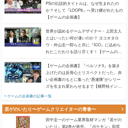
PSの伝説的タイトルは、なぜ生まれたの
か？そして『LOOP8』へ受け継がれたもの
【ゲームの企画書】
世界が認めるゲームデザイナー・上田文人
とはいったい何が凄いのか？ ヨコオタロ
ウ・外山圭一郎らと共に『ICO』に込めら
れたこだわりを語り尽くす！【ゲームの企
画書】
【ゲームの企画書】『ペルソナ3』を築き
上げたのは反骨心とリスペクトだった。赤
い企画書のもとに集った“愚連隊”がシリー
ズを生まれ変わらせるまで【橋野桂インタ
ビュー】
ゲームの企画書
の記事一覧
若ゲのいたり〜ゲームクリエイターの青春〜
田中圭一のゲーム業界取材マンガ『若ゲの
いたり』第2巻が発売。『ポケモン』田尻