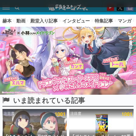
広告をスキップ
赫本
動画
殿堂入り記事
インタビュー
特集記事
マンガ
いま読まれている記事
ピックアップ
注目度
1001
注目度
1001
電ファミのいま読まれている記事ランキング
アプリセール情報