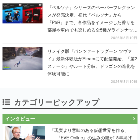
『ペルソナ』シリーズのペーパーフレグラン
スが発売決定。初代『ペルソナ』から
『P5R』まで、各作品をイメージした香りを
部屋や車内でも楽しめる全5種がラインナッ
プ、予約受付は8月17日12時より開始
2026年8月10日
リメイク版『パンツァードラグーン ツヴァ
イ』最新体験版がSteamにて配信開始。「第2
ステージ」やルート分岐、ドラゴンの進化を
体験可能に
2026年8月10日
カテゴリーピックアップ
インタビュー
「現実より意味のある仮想世界を作る」
──『EVE Online』の生みの親が18年掲げ