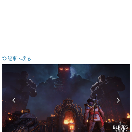
日本のコンテンツ産業やカルチャーに与えた影響を探る企
画です。
日本モバイルゲーム産業史
日本のモバイルゲーム史における主要なトピック・タイト
ルを網羅するほか、開発者へのインタビューや識者による
解説を掲載。約20年の歴史が一望できる決定版！
若ゲのいたり〜ゲームクリエイターの青春〜
『うつヌケ』『ペンと箸』等で知られるマンガ家・田中圭
一先生によるゲーム業界レポートマンガです。
記事へ戻る
なんでゲームは面白い？
ゲーム開発者・hamatsu氏がゲームの魅力を画面や操作の
具体的な形から解き明かしていく、硬派で骨太な評論連載
です。
ゲームが変えた日本語
「経験値」「裏技」「ラスボス」… ゲームにまつわる言葉
の起源や用法の変遷を、コンピューター文化史研究家・タ
イニーP氏が徹底調査。
カテゴリ
3 / 7
特集記事