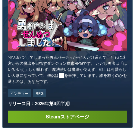
“ぜんめつ”してしまった勇者パーティから1人だけ選んで、ともに迷
宮からの脱出を目指すダンジョン探索RPGです。 ただし勇者は「は
い/いいえ」しか喋れず、魔法使いは魔法が使えず、戦士は可愛らし
い人形になっていて、僧侶は██を崇拝しています。誰を救うのかを
選ぶのは、あなたです。
インディー
RPG
リリース日：2026年第4四半期
Steamストアページ