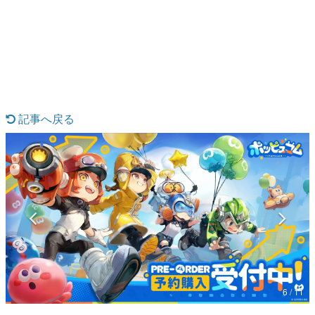
日本のコンテンツ産業やカルチャーに与えた影響を探る企
画です。
日本モバイルゲーム産業史
日本のモバイルゲーム史における主要なトピック・タイト
ルを網羅するほか、開発者へのインタビューや識者による
解説を掲載。約20年の歴史が一望できる決定版！
若ゲのいたり〜ゲームクリエイターの青春〜
『うつヌケ』『ペンと箸』等で知られるマンガ家・田中圭
記事へ戻る
一先生によるゲーム業界レポートマンガです。
なんでゲームは面白い？
ゲーム開発者・hamatsu氏がゲームの魅力を画面や操作の
具体的な形から解き明かしていく、硬派で骨太な評論連載
です。
ゲームが変えた日本語
「経験値」「裏技」「ラスボス」… ゲームにまつわる言葉
の起源や用法の変遷を、コンピューター文化史研究家・タ
イニーP氏が徹底調査。
カテゴリ
6 / 11
特集記事