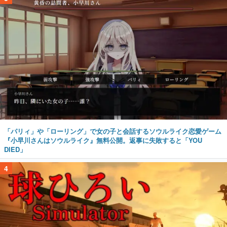
「パリィ」や「ローリング」で女の子と会話するソウルライク恋愛ゲーム
『小早川さんはソウルライク』無料公開。返事に失敗すると「YOU
DIED」
4