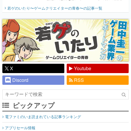
開く。業界の快男児・松山 洋に流れる血は
若ゲのいたり〜ゲームクリエイターの青春〜
の記事一覧
『少年ジャンプ』色だった【若ゲのいた
り】
X
Youtube
Discord
RSS
ピックアップ
電ファミのいま読まれている記事ランキング
アプリセール情報