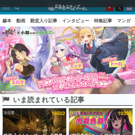
広告をスキップ
赫本
動画
殿堂入り記事
インタビュー
特集記事
マンガ
いま読まれている記事
ピックアップ
注目度
18502
注目度
10395
電ファミのいま読まれている記事ランキング
アプリセール情報