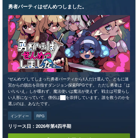
勇者パーティはぜんめつしました。
“ぜんめつ”してしまった勇者パーティから1人だけ選んで、ともに迷
宮からの脱出を目指すダンジョン探索RPGです。 ただし勇者は「は
い/いいえ」しか喋れず、魔法使いは魔法が使えず、戦士は可愛らし
い人形になっていて、僧侶は██を崇拝しています。誰を救うのかを
選ぶのは、あなたです。
インディー
RPG
リリース日：2026年第4四半期