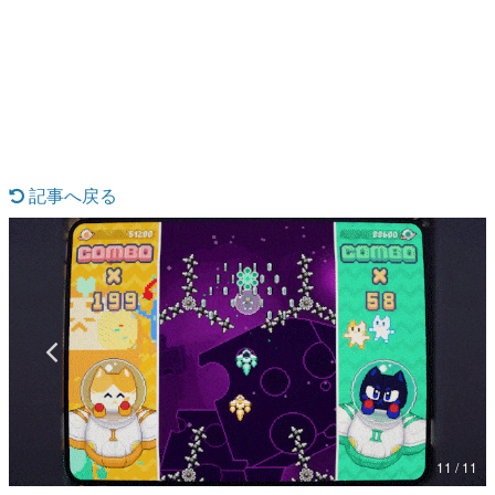
日本のコンテンツ産業やカルチャーに与えた影響を探る企
画です。
日本モバイルゲーム産業史
日本のモバイルゲーム史における主要なトピック・タイト
ルを網羅するほか、開発者へのインタビューや識者による
解説を掲載。約20年の歴史が一望できる決定版！
若ゲのいたり〜ゲームクリエイターの青春〜
『うつヌケ』『ペンと箸』等で知られるマンガ家・田中圭
記事へ戻る
一先生によるゲーム業界レポートマンガです。
なんでゲームは面白い？
ゲーム開発者・hamatsu氏がゲームの魅力を画面や操作の
具体的な形から解き明かしていく、硬派で骨太な評論連載
です。
ゲームが変えた日本語
「経験値」「裏技」「ラスボス」… ゲームにまつわる言葉
の起源や用法の変遷を、コンピューター文化史研究家・タ
イニーP氏が徹底調査。
カテゴリ
11 / 11
特集記事