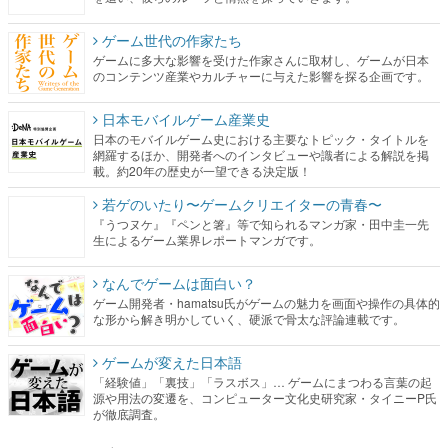
ゲーム世代の作家たち
ゲームに多大な影響を受けた作家さんに取材し、ゲームが日本
のコンテンツ産業やカルチャーに与えた影響を探る企画です。
日本モバイルゲーム産業史
日本のモバイルゲーム史における主要なトピック・タイトルを
網羅するほか、開発者へのインタビューや識者による解説を掲
載。約20年の歴史が一望できる決定版！
若ゲのいたり〜ゲームクリエイターの青春〜
『うつヌケ』『ペンと箸』等で知られるマンガ家・田中圭一先
生によるゲーム業界レポートマンガです。
なんでゲームは面白い？
ゲーム開発者・hamatsu氏がゲームの魅力を画面や操作の具体的
な形から解き明かしていく、硬派で骨太な評論連載です。
ゲームが変えた日本語
「経験値」「裏技」「ラスボス」… ゲームにまつわる言葉の起
源や用法の変遷を、コンピューター文化史研究家・タイニーP氏
が徹底調査。