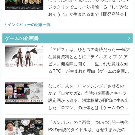
ジックリンでこっそり掃除する『しずかな
おそうじ』が生まれるまで【開発座談会】
インタビュー
の記事一覧
ゲームの企画書
『アビス』は、ひとつの奇跡だった──膨大
な開発資料とともに『テイルズ オブ ジ ア
ビス』開発陣に聞く、「生まれた意味を知
るRPG」が生まれた理由【ゲームの企画
書】
なにが、人を「ロマンシング」させるの
か？『ロマサガ2』当時の企画書とキャラ
設定画から迫る、河津秋敏がRPGに生み出
した「ロマン」の正体とは【ゲームの企画
書】
『ガンパレ』の企画書、ついに公開━初代
PSの伝説的タイトルは、なぜ生まれたの