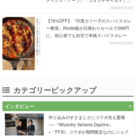
ティクス・ノーツ』『カオスチャイルド』な
ど科学アドベンチャーシリーズもセール対象
2026年8月6日
に
【76%OFF】『印度カリー子のスパイスカレ
ー教室』Kindle版が日替わりセールで399円
に。初心者でも自宅で本格スパイスカレー
2026年8月6日
カテゴリーピックアップ
インタビュー
作り込みのすさまじさにコラボ先も驚嘆
──『Wizardry Variants Daphne』
×『FFXI』コラボが期間限定なのにジョブ