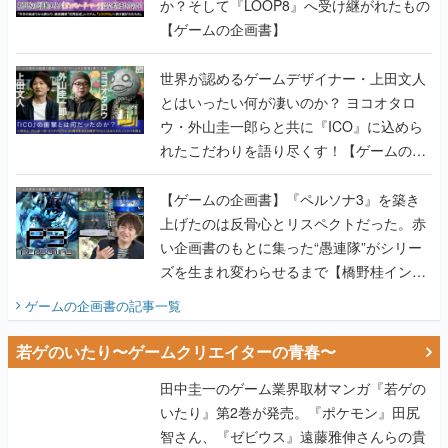
か？そして『LOOP8』へ受け継がれたもの
【ゲームの企画書】
世界が認めるゲームデザイナー・上田文人
とはいったい何が凄いのか？ ヨコオタロ
ウ・外山圭一郎らと共に『ICO』に込めら
れたこだわりを語り尽くす！【ゲームの企
画書】
【ゲームの企画書】『ペルソナ3』を築き
上げたのは反骨心とリスペクトだった。赤
い企画書のもとに集った“愚連隊”がシリー
ズを生まれ変わらせるまで【橋野桂インタ
ビュー】
ゲームの企画書
の記事一覧
若ゲのいたり〜ゲームクリエイターの青春〜
田中圭一のゲーム業界取材マンガ『若ゲの
いたり』第2巻が発売。『ポケモン』田尻
智さん、『ゼビウス』遠藤雅伸さんらの貴