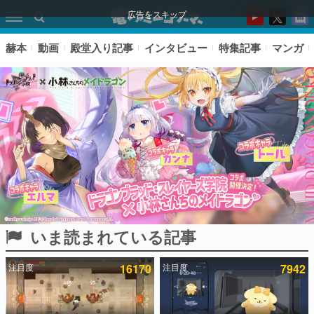
広告をスキップ
赫本
動画
殿堂入り記事
インタビュー
特集記事
マンガ
いま読まれている記事
ピックアップ
注目度
16170
注目度
7942
電ファミのいま読まれている記事ランキング
アプリセール情報