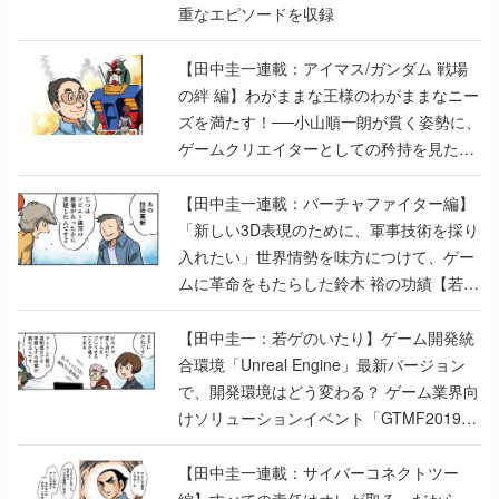
重なエピソードを収録
【田中圭一連載：アイマス/ガンダム 戦場
の絆 編】わがままな王様のわがままなニー
ズを満たす！──小山順一朗が貫く姿勢に、
ゲームクリエイターとしての矜持を見た
【若ゲのいたり最終回】
【田中圭一連載：バーチャファイター編】
「新しい3D表現のために、軍事技術を採り
入れたい」世界情勢を味方につけて、ゲー
ムに革命をもたらした鈴木 裕の功績【若ゲ
のいたり】
【田中圭一：若ゲのいたり】ゲーム開発統
合環境「Unreal Engine」最新バージョン
で、開発環境はどう変わる？ ゲーム業界向
けソリューションイベント「GTMF2019」
に行って、より理解を深めよう【PR】
【田中圭一連載：サイバーコネクトツー