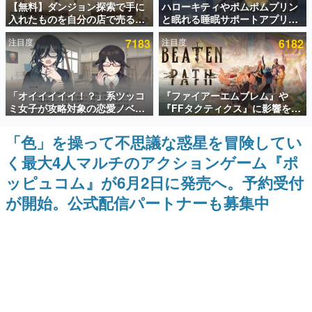
【無料】ダンジョン探索で手に
ハローキティやポムポムプリン
入れたものを自分の店で売るゲ
と眠れる睡眠サポートアプリ
インタビュー
ーム『Moonlighter』がSteam
『ゆめたび』が配信中。キャラ
注目度
7183
注目度
6182
にて無料配布中！続編
ごとのASMRや目覚ましアラー
連載・特集一覧
『Moonlighter 2』の9月2日正
ムも搭載
式リリースを記念したキャンペ
殿堂入り記事
ーン
SNS拡散数が数千以上！ ページビュー数万以上！ などな
「オイイイイイ！？」系ツッコ
『ファイアーエムブレム』や
ど。多くの人々に読まれた、電ファミ渾身の“殿堂入り”記
ミ女子が攻略対象の恋愛ノベル
『FFタクティクス』に影響を受
事をまとめました。
ゲーム『美術部カノジョ』
けた新作戦略RPG『Beaten
Steamストアページが公開。
Path』2027年に発売へ。
ゲームの企画書
「色」を操って不思議な惑星を冒険してい
「お前らーそろそろ自重しろ
PC（Steam）、PS5、Xbox、
名作ゲームクリエイターの方々に製作時のエピソードをお
聞きし、ヒットする企画（ゲーム）とは何か？を探ってい
く最大4人マルチのアクションゲーム『ポ
ー？＾＾」暗黒微笑の夢女子
Switch向けにリリース予定
きます。
や、萌え声不思議ちゃん女子と
ッピュコム』が6月2日に発売へ。予約受付
青春を謳歌
赫本
が開始。公式配信パートナーも募集中
この物語を解いてはいけない。『赫本』は、〈試験問題〉
の形をした短編ホラー小説集です。
新世代に訊く
これからのデジタルゲーム市場を担う若きクリエイター達
の姿を追い、彼らのルーツと情熱を探っていきます。
ゲーム世代の作家たち
ゲームに多大な影響を受けた作家さんに取材し、ゲームが