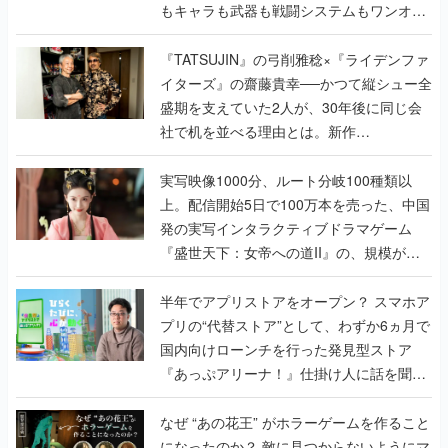
もキャラも武器も戦闘システムもワンオフ
で作り込まれた理由を両ディレクターに聞
く
『TATSUJIN』の弓削雅稔×『ライデンファ
イターズ』の齋藤貴幸──かつて縦シュー全
盛期を支えていた2人が、30年後に同じ会
社で机を並べる理由とは。新作
『TATSUJIN EXTREME』で初タッグを組
んだレジェンド2人に訊く開発秘話
実写映像1000分、ルート分岐100種類以
上。配信開始5日で100万本を売った、中国
発の実写インタラクティブドラマゲーム
『盛世天下：女帝への道II』の、規模が違
うこだわりをプロデューサーに聞いた
半年でアプリストアをオープン？ スマホア
プリの“代替ストア”として、わずか6ヵ月で
国内向けローンチを行った発見型ストア
『あっぷアリーナ！』仕掛け人に話を聞い
てみた
なぜ “あの花王” がホラーゲームを作ること
になったのか？ 敵に見つからないようにマ