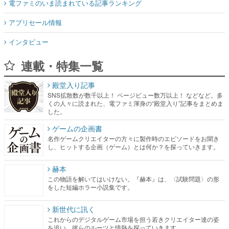
電ファミのいま読まれている記事ランキング
アプリセール情報
インタビュー
連載・特集一覧
殿堂入り記事
SNS拡散数が数千以上！ ページビュー数万以上！ などなど。多
くの人々に読まれた、電ファミ渾身の“殿堂入り”記事をまとめま
した。
ゲームの企画書
名作ゲームクリエイターの方々に製作時のエピソードをお聞き
し、ヒットする企画（ゲーム）とは何か？を探っていきます。
赫本
この物語を解いてはいけない。『赫本』は、〈試験問題〉の形
をした短編ホラー小説集です。
新世代に訊く
これからのデジタルゲーム市場を担う若きクリエイター達の姿
を追い、彼らのルーツと情熱を探っていきます。