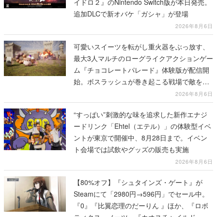
イドロ２』のNintendo Switch版が本日発売。
追加DLCで新オバケ「ガシャ」が登場
2026年8月6日
可愛いスイーツを転がし重火器をぶっ放す、
最大3人マルチのローグライクアクションゲー
ム『チョコレートパレード』体験版が配信開
始。ボスラッシュが巻き起こる戦場で敵を倒
し、コインを集めてスコアを競い合え
2026年8月6日
“すっぱい”刺激的な味を追求した新作エナジ
ードリンク「Ehtel（エテル）」の体験型イベ
ントが東京で開催中、8月28日まで。イベン
ト会場では試飲やグッズの販売も実施
2026年8月6日
【80%オフ】『シュタインズ・ゲート』が
Steamにて「2980円→596円」でセール中。
『0』『比翼恋理のだーりん 』ほか、『ロボ