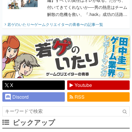
編】すべての責任はオレが取る。だから、
付いてきてくれないか──男の熱意はチーム
解散の危機を救い、『.hack』成功の活路を
開く。業界の快男児・松山 洋に流れる血は
若ゲのいたり〜ゲームクリエイターの青春〜
の記事一覧
『少年ジャンプ』色だった【若ゲのいた
り】
X
Youtube
Discord
RSS
ピックアップ