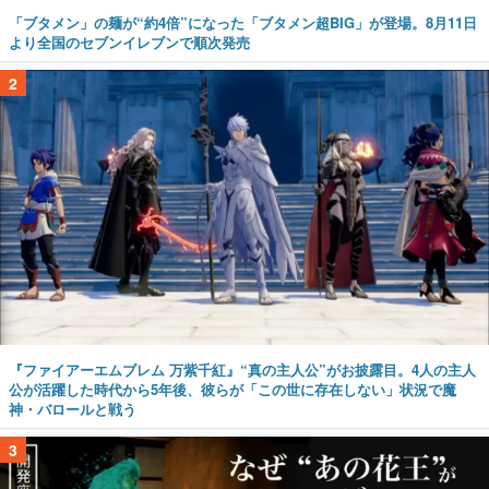
「ブタメン」の麺が“約4倍”になった「ブタメン超BIG」が登場。8月11日
より全国のセブンイレブンで順次発売
2
『ファイアーエムブレム 万紫千紅』“真の主人公”がお披露目。4人の主人
公が活躍した時代から5年後、彼らが「この世に存在しない」状況で魔
神・バロールと戦う
3