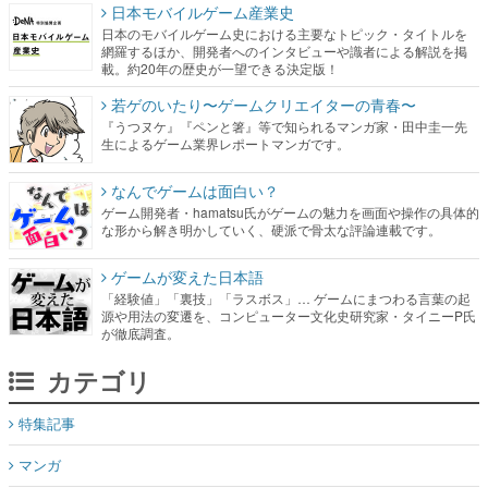
日本モバイルゲーム産業史
日本のモバイルゲーム史における主要なトピック・タイトルを
網羅するほか、開発者へのインタビューや識者による解説を掲
載。約20年の歴史が一望できる決定版！
若ゲのいたり〜ゲームクリエイターの青春〜
『うつヌケ』『ペンと箸』等で知られるマンガ家・田中圭一先
生によるゲーム業界レポートマンガです。
なんでゲームは面白い？
ゲーム開発者・hamatsu氏がゲームの魅力を画面や操作の具体的
な形から解き明かしていく、硬派で骨太な評論連載です。
ゲームが変えた日本語
「経験値」「裏技」「ラスボス」… ゲームにまつわる言葉の起
源や用法の変遷を、コンピューター文化史研究家・タイニーP氏
が徹底調査。
カテゴリ
特集記事
マンガ