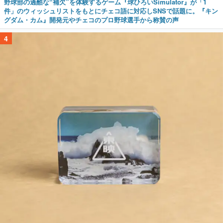
野球部の過酷な“補欠”を体験するゲーム『球ひろいSimulator』が「1
件」のウィッシュリストをもとにチェコ語に対応しSNSで話題に。『キン
グダム・カム』開発元やチェコのプロ野球選手から称賛の声
4