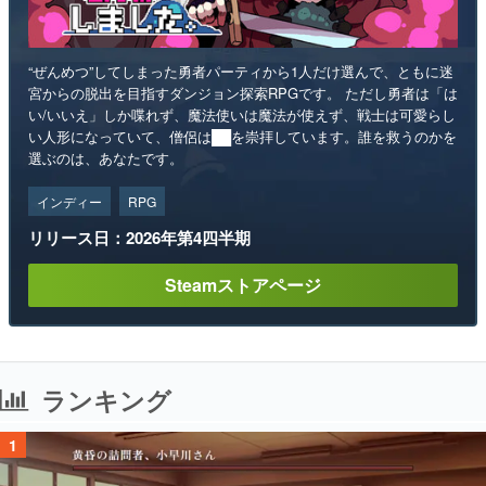
“ぜんめつ”してしまった勇者パーティから1人だけ選んで、ともに迷
宮からの脱出を目指すダンジョン探索RPGです。 ただし勇者は「は
い/いいえ」しか喋れず、魔法使いは魔法が使えず、戦士は可愛らし
い人形になっていて、僧侶は██を崇拝しています。誰を救うのかを
選ぶのは、あなたです。
インディー
RPG
リリース日：2026年第4四半期
Steamストアページ
ランキング
1