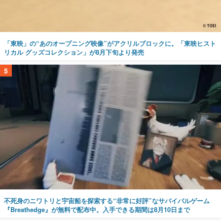
「東映」の“あのオープニング映像”がアクリルブロックに。「東映ヒスト
リカル グッズコレクション」が8月下旬より発売
5
不死身のニワトリと宇宙船を探索する“非常に好評”なサバイバルゲーム
『Breathedge』が無料で配布中。入手できる期間は8月10日まで