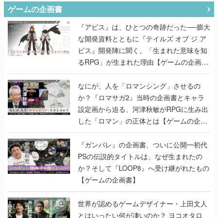
ゲームの企画書
『アビス』は、ひとつの奇跡だった──膨大
な開発資料とともに『テイルズ オブ ジ ア
ビス』開発陣に聞く、「生まれた意味を知
るRPG」が生まれた理由【ゲームの企画
書】
なにが、人を「ロマンシング」させるの
か？『ロマサガ2』当時の企画書とキャラ
設定画から迫る、河津秋敏がRPGに生み出
した「ロマン」の正体とは【ゲームの企画
書】
『ガンパレ』の企画書、ついに公開━初代
PSの伝説的タイトルは、なぜ生まれたの
か？そして『LOOP8』へ受け継がれたもの
【ゲームの企画書】
世界が認めるゲームデザイナー・上田文人
とはいったい何が凄いのか？ ヨコオタロ