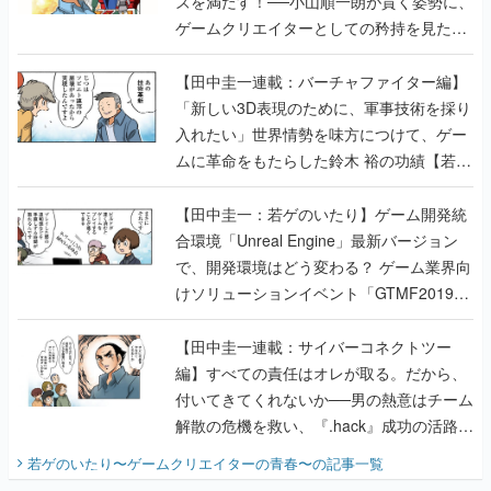
ズを満たす！──小山順一朗が貫く姿勢に、
ゲームクリエイターとしての矜持を見た
【若ゲのいたり最終回】
【田中圭一連載：バーチャファイター編】
「新しい3D表現のために、軍事技術を採り
入れたい」世界情勢を味方につけて、ゲー
ムに革命をもたらした鈴木 裕の功績【若ゲ
のいたり】
【田中圭一：若ゲのいたり】ゲーム開発統
合環境「Unreal Engine」最新バージョン
で、開発環境はどう変わる？ ゲーム業界向
けソリューションイベント「GTMF2019」
に行って、より理解を深めよう【PR】
【田中圭一連載：サイバーコネクトツー
編】すべての責任はオレが取る。だから、
付いてきてくれないか──男の熱意はチーム
解散の危機を救い、『.hack』成功の活路を
開く。業界の快男児・松山 洋に流れる血は
若ゲのいたり〜ゲームクリエイターの青春〜
の記事一覧
『少年ジャンプ』色だった【若ゲのいた