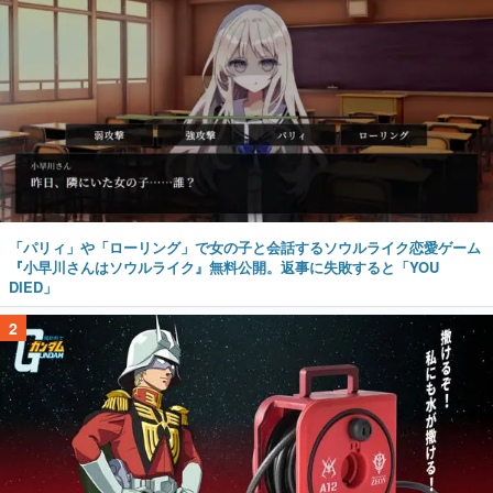
「パリィ」や「ローリング」で女の子と会話するソウルライク恋愛ゲーム
『小早川さんはソウルライク』無料公開。返事に失敗すると「YOU
DIED」
2