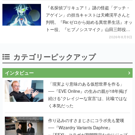
『名探偵プリキュア！』謎の怪盗「デッチ・
アゲイン」の担当キャストは天﨑滉平さんと
判明。『Re:ゼロから始める異世界生活』オッ
トー役、『ヒプノシスマイク』山田三郎役な
ど
2026年8月9日
カテゴリーピックアップ
インタビュー
「現実より意味のある仮想世界を作る」
──『EVE Online』の生みの親が18年掲げ
続ける”クレイジーな宣言”は、比喩ではな
く本気だった
作り込みのすさまじさにコラボ先も驚嘆
──『Wizardry Variants Daphne』
×『FFXI』コラボが期間限定なのにジョブ