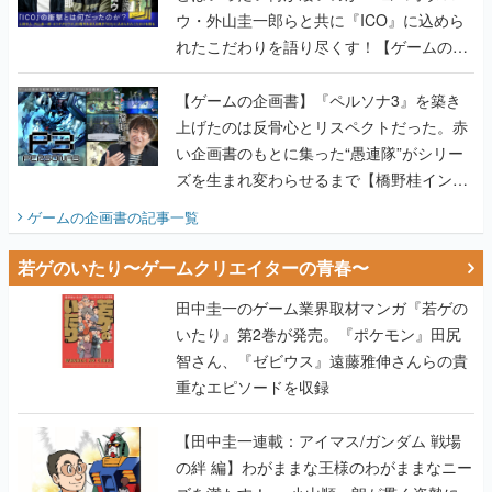
ウ・外山圭一郎らと共に『ICO』に込めら
れたこだわりを語り尽くす！【ゲームの企
画書】
【ゲームの企画書】『ペルソナ3』を築き
上げたのは反骨心とリスペクトだった。赤
い企画書のもとに集った“愚連隊”がシリー
ズを生まれ変わらせるまで【橋野桂インタ
ビュー】
ゲームの企画書
の記事一覧
若ゲのいたり〜ゲームクリエイターの青春〜
田中圭一のゲーム業界取材マンガ『若ゲの
いたり』第2巻が発売。『ポケモン』田尻
智さん、『ゼビウス』遠藤雅伸さんらの貴
重なエピソードを収録
【田中圭一連載：アイマス/ガンダム 戦場
の絆 編】わがままな王様のわがままなニー