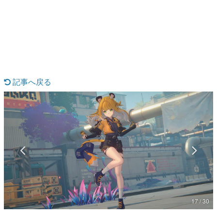
日本のコンテンツ産業やカルチャーに与えた影響を探る企
画です。
日本モバイルゲーム産業史
日本のモバイルゲーム史における主要なトピック・タイト
ルを網羅するほか、開発者へのインタビューや識者による
解説を掲載。約20年の歴史が一望できる決定版！
若ゲのいたり〜ゲームクリエイターの青春〜
『うつヌケ』『ペンと箸』等で知られるマンガ家・田中圭
記事へ戻る
一先生によるゲーム業界レポートマンガです。
なんでゲームは面白い？
ゲーム開発者・hamatsu氏がゲームの魅力を画面や操作の
具体的な形から解き明かしていく、硬派で骨太な評論連載
です。
ゲームが変えた日本語
「経験値」「裏技」「ラスボス」… ゲームにまつわる言葉
の起源や用法の変遷を、コンピューター文化史研究家・タ
イニーP氏が徹底調査。
カテゴリ
17 / 30
特集記事