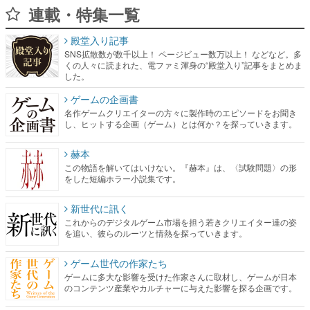
連載・特集一覧
殿堂入り記事
SNS拡散数が数千以上！ ページビュー数万以上！ などなど。多
くの人々に読まれた、電ファミ渾身の“殿堂入り”記事をまとめま
した。
ゲームの企画書
名作ゲームクリエイターの方々に製作時のエピソードをお聞き
し、ヒットする企画（ゲーム）とは何か？を探っていきます。
赫本
この物語を解いてはいけない。『赫本』は、〈試験問題〉の形
をした短編ホラー小説集です。
新世代に訊く
これからのデジタルゲーム市場を担う若きクリエイター達の姿
を追い、彼らのルーツと情熱を探っていきます。
ゲーム世代の作家たち
ゲームに多大な影響を受けた作家さんに取材し、ゲームが日本
のコンテンツ産業やカルチャーに与えた影響を探る企画です。