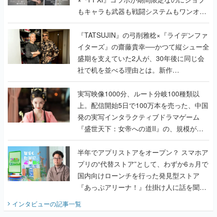
もキャラも武器も戦闘システムもワンオフ
で作り込まれた理由を両ディレクターに聞
く
『TATSUJIN』の弓削雅稔×『ライデンファ
イターズ』の齋藤貴幸──かつて縦シュー全
盛期を支えていた2人が、30年後に同じ会
社で机を並べる理由とは。新作
『TATSUJIN EXTREME』で初タッグを組
んだレジェンド2人に訊く開発秘話
実写映像1000分、ルート分岐100種類以
上。配信開始5日で100万本を売った、中国
発の実写インタラクティブドラマゲーム
『盛世天下：女帝への道II』の、規模が違
うこだわりをプロデューサーに聞いた
半年でアプリストアをオープン？ スマホア
プリの“代替ストア”として、わずか6ヵ月で
国内向けローンチを行った発見型ストア
『あっぷアリーナ！』仕掛け人に話を聞い
てみた
インタビュー
の記事一覧