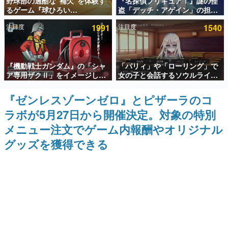
野球部の過酷な“補欠”を体験す
『名探偵プリキュア！』謎の怪
るゲーム『球ひろい
盗「デッチ・アゲイン」の担当
インタビュー
Simulator』が「1件」のウィッ
キャストは天﨑滉平さんと判
注目度
1991
注目度
1540
シュリストをもとにチェコ語に
明。『Re:ゼロから始める異世
連載・特集一覧
対応しSNSで話題に。『キング
界生活』オットー役、『ヒプノ
ダム・カム』開発元やチェコの
シスマイク』山田三郎役など
プロ野球選手から称賛の声
殿堂入り記事
『機動戦士ガンダム』の「シャ
「パリィ」や「ローリング」で
SNS拡散数が数千以上！ ページビュー数万以上！ などな
ど。多くの人々に読まれた、電ファミ渾身の“殿堂入り”記
ア専用ザクⅡ」をイメージした
女の子と会話するソウルライク
事をまとめました。
散水ホースリールが予約開始。
恋愛ゲーム『小早川さんはソウ
本体にはシャアのパーソナルマ
ルライク』無料公開。返事に失
『ゼンレスゾーンゼロ』とピザーラのコ
ゲームの企画書
ークやジオン公国軍のエンブレ
敗すると「YOU DIED」
名作ゲームクリエイターの方々に製作時のエピソードをお
ラボが5月27日から開催決定。対象の特別
ム、型式番号などを配置
聞きし、ヒットする企画（ゲーム）とは何か？を探ってい
きます。
メニュー注文でゲーム内報酬やオリジナル
赫本
グッズを獲得できる
この物語を解いてはいけない。『赫本』は、〈試験問題〉
の形をした短編ホラー小説集です。
新世代に訊く
これからのデジタルゲーム市場を担う若きクリエイター達
の姿を追い、彼らのルーツと情熱を探っていきます。
ゲーム世代の作家たち
ゲームに多大な影響を受けた作家さんに取材し、ゲームが