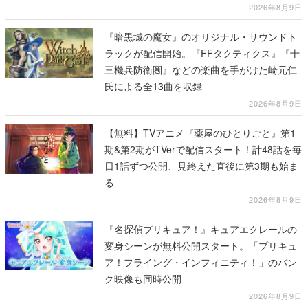
2026年8月9日
『暗黒城の魔女』のオリジナル・サウンドト
ラックが配信開始。『FFタクティクス』『十
三機兵防衛圏』などの楽曲を手がけた崎元仁
氏による全13曲を収録
2026年8月9日
【無料】TVアニメ『薬屋のひとりごと』第1
期&第2期がTVerで配信スタート！計48話を毎
日1話ずつ公開、見終えた直後に第3期も始ま
る
2026年8月9日
『名探偵プリキュア！』キュアエクレールの
変身シーンが無料公開スタート。「プリキュ
ア！フライング・インフィニティ！」のバン
ク映像も同時公開
2026年8月9日