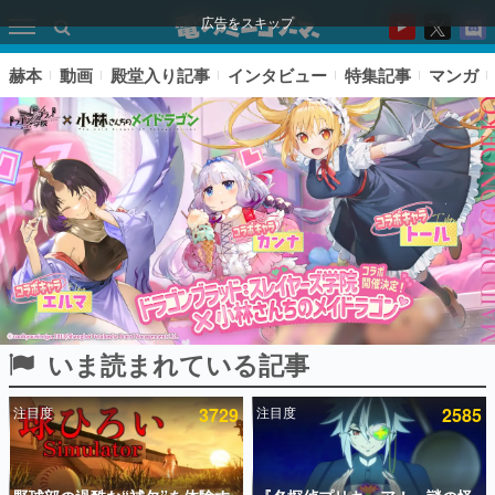
広告をスキップ
赫本
動画
殿堂入り記事
インタビュー
特集記事
マンガ
いま読まれている記事
ピックアップ
注目度
3729
注目度
2585
電ファミのいま読まれている記事ランキング
アプリセール情報