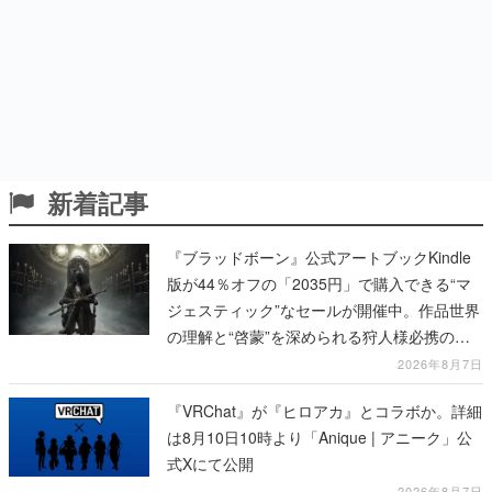
新着記事
『ブラッドボーン』公式アートブックKindle
版が44％オフの「2035円」で購入できる“マ
ジェスティック”なセールが開催中。作品世界
の理解と“啓蒙”を深められる狩人様必携の一
冊
2026年8月7日
『VRChat』が『ヒロアカ』とコラボか。詳細
は8月10日10時より「Anique | アニーク」公
式Xにて公開
2026年8月7日