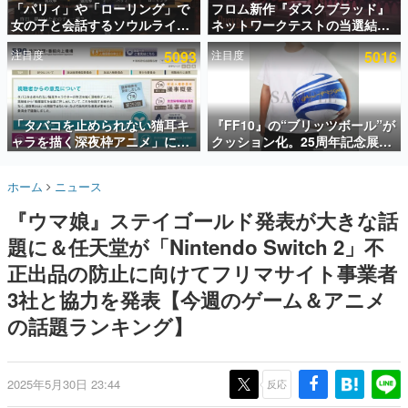
「パリィ」や「ローリング」で
フロム新作『ダスクブラッド』
女の子と会話するソウルライク
ネットワークテストの当選結果
インタビュー
恋愛ゲーム『小早川さんはソウ
が8月7日22時に発表。応募サイ
注目度
5093
注目度
5016
ルライク』無料公開。返事に失
トのマイページから確認可能、
連載・特集一覧
敗すると「YOU DIED」
テスト実施は8月21日～24日
殿堂入り記事
SNS拡散数が数千以上！ ページビュー数万以上！ などな
「タバコを止められない猫耳キ
『FF10』の“ブリッツボール”が
ど。多くの人々に読まれた、電ファミ渾身の“殿堂入り”記
ャラを描く深夜枠アニメ」に視
クッション化。25周年記念展
事をまとめました。
聴者の一部から批判意見。違法
「FINAL FANTASY X
薬物の使用と思しき描写も含め
MUSEUM-幻光の記憶-」のグッ
ゲームの企画書
ホーム
ニュース
て、BPOが議論を交わす
ズ情報が一部公開
名作ゲームクリエイターの方々に製作時のエピソードをお
聞きし、ヒットする企画（ゲーム）とは何か？を探ってい
『ウマ娘』ステイゴールド発表が大きな話
きます。
題に＆任天堂が「Nintendo Switch 2」不
赫本
この物語を解いてはいけない。『赫本』は、〈試験問題〉
正出品の防止に向けてフリマサイト事業者
の形をした短編ホラー小説集です。
3社と協力を発表【今週のゲーム＆アニメ
の話題ランキング】
新世代に訊く
これからのデジタルゲーム市場を担う若きクリエイター達
の姿を追い、彼らのルーツと情熱を探っていきます。
2025年5月30日 23:44
反応
ゲーム世代の作家たち
ゲームに多大な影響を受けた作家さんに取材し、ゲームが