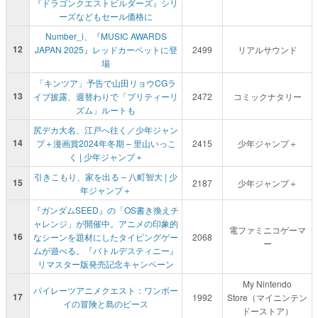
『ドラゴンクエストビルダーズ』シリ
ーズなどもセール価格に
Number_i、『MUSIC AWARDS
12
JAPAN 2025』レッドカーペットに登
2499
リアルサウンド
場
「キンツア」予告で山田リョウCGラ
13
イブ披露、週替わりで「プリティーリ
2472
コミックナタリー
ズム」ルートも
尻デカ大名、江戸へ往く／少年ジャン
14
プ＋漫画賞2024年冬期 – 里山いっこ
2415
少年ジャンプ＋
く | 少年ジャンプ＋
引きこもり、家を出る – 八町智大 | 少
15
2187
少年ジャンプ＋
年ジャンプ＋
『ガンダムSEED』の「OS書き換えチ
ャレンジ」が開催中。アニメの印象的
電ファミニコゲーマ
16
なシーンを題材にしたタイピングゲー
2068
ー
ムが遊べる。『バトルデスティニー』
リマスター版発売記念キャンペーン
My Nintendo
パイレーツアニメクエスト：ワンボー
17
1992
Store（マイニンテン
イの冒険と島のピース
ドーストア）