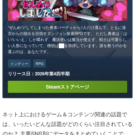
“ぜんめつ”してしまった勇者パーティから1人だけ選んで、ともに迷
宮からの脱出を目指すダンジョン探索RPGです。 ただし勇者は「は
い/いいえ」しか喋れず、魔法使いは魔法が使えず、戦士は可愛らし
い人形になっていて、僧侶は██を崇拝しています。誰を救うのかを
選ぶのは、あなたです。
インディー
RPG
リリース日：2026年第4四半期
Steamストアページ
ネット上におけるゲーム＆コンテンツ関連の話題で
は、いったいどんな話題がどのくらい注目されている
のか？ 主要SNS別にデータをまとめていくことで、