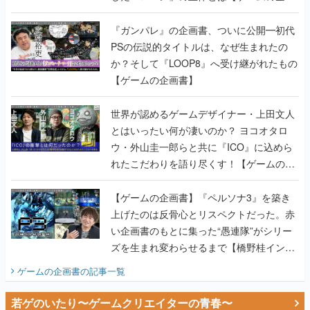
書】
『ガンパレ』の企画書、ついに公開━初代
PSの伝説的タイトルは、なぜ生まれたの
か？そして『LOOP8』へ受け継がれたもの
【ゲームの企画書】
世界が認めるゲームデザイナー・上田文人
とはいったい何が凄いのか？ ヨコオタロ
ウ・外山圭一郎らと共に『ICO』に込めら
れたこだわりを語り尽くす！【ゲームの企
画書】
【ゲームの企画書】『ペルソナ3』を築き
上げたのは反骨心とリスペクトだった。赤
い企画書のもとに集った“愚連隊”がシリー
ズを生まれ変わらせるまで【橋野桂インタ
ビュー】
ゲームの企画書
の記事一覧
若ゲのいたり〜ゲームクリエイターの青春〜