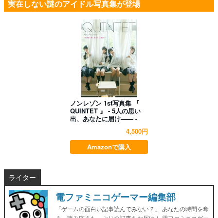
実在しない謎のアイドル写真集が登場
ノンレゾン 1st写真集 『
QUINTET 』 - 5人の思い
出、あなたに届け―― -
4,500円
Amazonで購入
ライター
電ファミニコゲーマー編集部
「ゲームの面白い記事読んでみない？」 あなたの時間を奪
う、読み応えたっぷりの記事をお届け！ 電ファミニコゲー