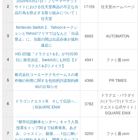
:2025年5月27日 – フリーマーケット
2
サイトにおける任天堂商品の不正な出
17155
任天堂ホームページ
品行為を防止する取り組みについて｜
任天堂
Nintendo Switch 2、Yahoo!オークシ
ョンとYahoo!フリマではなんと「出品
3
6665
AUTOMATON
禁止」に。当面の間は出品自体が規約
違反に
HD-2D版『ドラクエ1＆2』が10月30
4
日に発売決定。Switch2にも対応【ド
4941
ファミ通.com
ラクエ1＆2リメイク】
株式会社コーエーテクモゲームスの著
5
作物の利用に関する包括的許諾契約締
4366
PR TIMES
結のお知らせ
ドラクエ・パラダイ
ドラゴンクエストIII そして伝説へ…
ス(ドラパラ)ドラゴン
6
3782
| SQUARE ENIX
クエスト公式サイト |
SQUARE ENIX
『都市伝説解体センター』キャラ人気
投票をトップ30まで結果発表。あざ
7
み、ジャスミン、廻屋……1位に輝い
3200
ファミ通.com
たのは頼れるあの人。開発スタッフコ