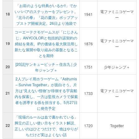
「お前のような特典がいるか!!」でか
いババアのステッカーをプレゼント。
電ファミニコゲーマ
18
1941
『北斗の拳』『花の慶次』ポップアッ
ー
プストア開催決定。26日より池袋で
コーエーテクモゲームスが「にじさん
じ」ANYCOLORと包括的許諾契約の
電ファミニコゲーマ
19
締結を発表。IPの価値を最大限活用し
1876
ー
新たな展開や取り組みの基盤となるこ
とを期待
[20話]サンキューピッチ – 住吉九 | 少
20
1751
少年ジャンプ＋
年ジャンプ＋
2人プレイ用ホラーゲーム『Astrumis
– Survive Together』が面白そう。片
方は“見えない怪物”が徘徊する宇宙船
電ファミニコゲーマ
21
1733
内を探索し、一方は監視カメラで探索
ー
者を誘導する係を担当する。5月27日
に発売予定
「現場のルールは血で書かれている」
脚立の正しい使い方をイラスト解説、
22
1720
Togetter
正しいのはひとつだけで、他はやりが
ちだけど実はよくない話