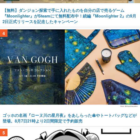
【無料】ダンジョン探索で手に入れたものを自分の店で売るゲーム
『Moonlighter』がSteamにて無料配布中！続編『Moonlighter 2』の9月
2日正式リリースを記念したキャンペーン
4
ゴッホの名画『ローヌ川の星月夜』をあしらった傘やトートバッグなどが
登場。8月7日21時より2日間限定で予約販売
5