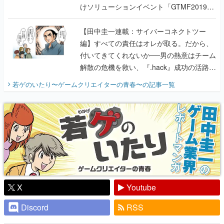
けソリューションイベント「GTMF2019」
に行って、より理解を深めよう【PR】
【田中圭一連載：サイバーコネクトツー
編】すべての責任はオレが取る。だから、
付いてきてくれないか──男の熱意はチーム
解散の危機を救い、『.hack』成功の活路を
開く。業界の快男児・松山 洋に流れる血は
若ゲのいたり〜ゲームクリエイターの青春〜
の記事一覧
『少年ジャンプ』色だった【若ゲのいた
り】
X
Youtube
Discord
RSS