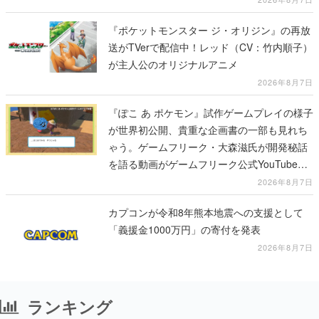
『ポケットモンスター ジ・オリジン』の再放
送がTVerで配信中！レッド（CV：竹内順子）
が主人公のオリジナルアニメ
2026年8月7日
『ぽこ あ ポケモン』試作ゲームプレイの様子
が世界初公開、貴重な企画書の一部も見れち
ゃう。ゲームフリーク・大森滋氏が開発秘話
を語る動画がゲームフリーク公式YouTubeで
公開中
2026年8月7日
カプコンが令和8年熊本地震への支援として
「義援金1000万円」の寄付を発表
2026年8月7日
ランキング