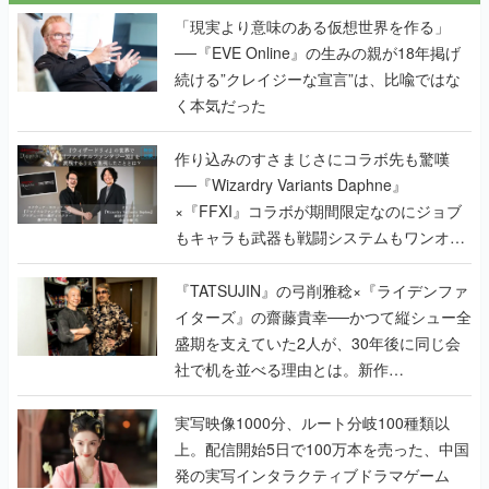
「現実より意味のある仮想世界を作る」
──『EVE Online』の生みの親が18年掲げ
続ける”クレイジーな宣言”は、比喩ではな
く本気だった
作り込みのすさまじさにコラボ先も驚嘆
──『Wizardry Variants Daphne』
×『FFXI』コラボが期間限定なのにジョブ
もキャラも武器も戦闘システムもワンオフ
で作り込まれた理由を両ディレクターに聞
く
『TATSUJIN』の弓削雅稔×『ライデンファ
イターズ』の齋藤貴幸──かつて縦シュー全
盛期を支えていた2人が、30年後に同じ会
社で机を並べる理由とは。新作
『TATSUJIN EXTREME』で初タッグを組
んだレジェンド2人に訊く開発秘話
実写映像1000分、ルート分岐100種類以
上。配信開始5日で100万本を売った、中国
発の実写インタラクティブドラマゲーム