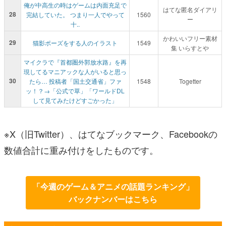
俺が中高生の時はゲームは内面充足で
はてな匿名ダイアリ
28
完結していた。 つまり一人でやって
1560
ー
十..
かわいいフリー素材
29
猫影ポーズをする人のイラスト
1549
集 いらすとや
マイクラで『首都圏外郭放水路』を再
現してるマニアックな人がいると思っ
30
たら… 投稿者「国土交通省」ファ
1548
Togetter
ッ！？→「公式で草」「ワールドDL
して見てみたけどすごかった」
※X（旧Twitter）、はてなブックマーク、Facebookの
数値合計に重み付けをしたものです。
「今週のゲーム＆アニメの話題ランキング」
バックナンバーはこちら