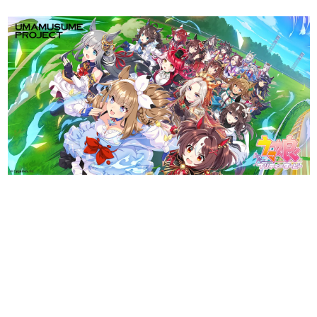
日本のコンテンツ産業やカルチャーに与えた影響を探る企
画です。
日本モバイルゲーム産業史
日本のモバイルゲーム史における主要なトピック・タイト
ルを網羅するほか、開発者へのインタビューや識者による
解説を掲載。約20年の歴史が一望できる決定版！
若ゲのいたり〜ゲームクリエイターの青春〜
『うつヌケ』『ペンと箸』等で知られるマンガ家・田中圭
一先生によるゲーム業界レポートマンガです。
なんでゲームは面白い？
ゲーム開発者・hamatsu氏がゲームの魅力を画面や操作の
具体的な形から解き明かしていく、硬派で骨太な評論連載
です。
ゲームが変えた日本語
「経験値」「裏技」「ラスボス」… ゲームにまつわる言葉
の起源や用法の変遷を、コンピューター文化史研究家・タ
イニーP氏が徹底調査。
カテゴリ
特集記事