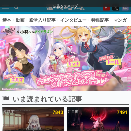
広告をスキップ
赫本
動画
殿堂入り記事
インタビュー
特集記事
マンガ
いま読まれている記事
ピックアップ
注目度
7843
注目度
7491
電ファミのいま読まれている記事ランキング
アプリセール情報