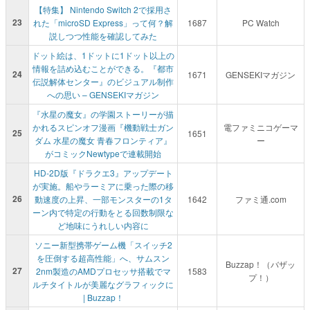
【特集】 Nintendo Switch 2で採用さ
23
れた「microSD Express」って何？解
1687
PC Watch
説しつつ性能を確認してみた
ドット絵は、1ドットに1ドット以上の
情報を詰め込むことができる。『都市
24
1671
GENSEKIマガジン
伝説解体センター』のビジュアル制作
への思い – GENSEKIマガジン
『水星の魔女』の学園ストーリーが描
かれるスピンオフ漫画『機動戦士ガン
電ファミニコゲーマ
25
1651
ダム 水星の魔女 青春フロンティア』
ー
がコミックNewtypeで連載開始
HD-2D版『ドラクエ3』アップデート
が実施。船やラーミアに乗った際の移
26
動速度の上昇、一部モンスターの1タ
1642
ファミ通.com
ーン内で特定の行動をとる回数制限な
ど地味にうれしい内容に
ソニー新型携帯ゲーム機「スイッチ2
を圧倒する超高性能」へ、サムスン
Buzzap！（バザッ
27
2nm製造のAMDプロセッサ搭載でマ
1583
プ！）
ルチタイトルが美麗なグラフィックに
| Buzzap！