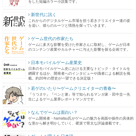
をした短編ホラー小説集です。
新世代に訊く
これからのデジタルゲーム市場を担う若きクリエイター達の姿
を追い、彼らのルーツと情熱を探っていきます。
ゲーム世代の作家たち
ゲームに多大な影響を受けた作家さんに取材し、ゲームが日本
のコンテンツ産業やカルチャーに与えた影響を探る企画です。
日本モバイルゲーム産業史
日本のモバイルゲーム史における主要なトピック・タイトルを
網羅するほか、開発者へのインタビューや識者による解説を掲
載。約20年の歴史が一望できる決定版！
若ゲのいたり〜ゲームクリエイターの青春〜
『うつヌケ』『ペンと箸』等で知られるマンガ家・田中圭一先
生によるゲーム業界レポートマンガです。
なんでゲームは面白い？
ゲーム開発者・hamatsu氏がゲームの魅力を画面や操作の具体的
な形から解き明かしていく、硬派で骨太な評論連載です。
ゲームが変えた日本語