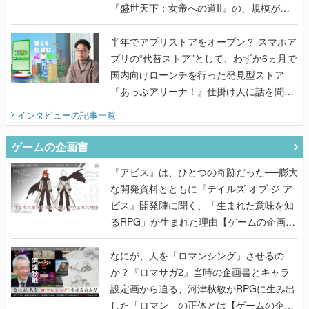
『盛世天下：女帝への道II』の、規模が違
うこだわりをプロデューサーに聞いた
半年でアプリストアをオープン？ スマホア
プリの“代替ストア”として、わずか6ヵ月で
国内向けローンチを行った発見型ストア
『あっぷアリーナ！』仕掛け人に話を聞い
てみた
インタビュー
の記事一覧
ゲームの企画書
『アビス』は、ひとつの奇跡だった──膨大
な開発資料とともに『テイルズ オブ ジ ア
ビス』開発陣に聞く、「生まれた意味を知
るRPG」が生まれた理由【ゲームの企画
書】
なにが、人を「ロマンシング」させるの
か？『ロマサガ2』当時の企画書とキャラ
設定画から迫る、河津秋敏がRPGに生み出
した「ロマン」の正体とは【ゲームの企画