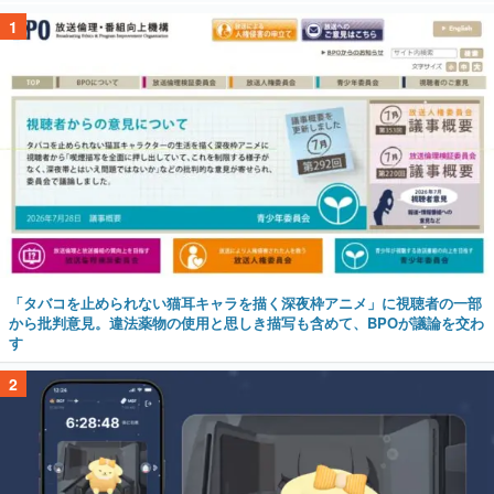
1
「タバコを止められない猫耳キャラを描く深夜枠アニメ」に視聴者の一部
から批判意見。違法薬物の使用と思しき描写も含めて、BPOが議論を交わ
す
2