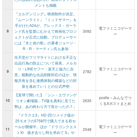
メントも掲載
『エルデンリング』映画制作が決定。
『ムーンライト』『ミッドサマー』を
手がけたA24が、アレックス・ガーラ
電ファミニコゲーマ
8
ンド氏を監督にむかえて映画化プロジ
3092
ー
ェクトが正式に始動。プロデューサー
には『氷と炎の歌』の著者ジョージ・
R・R・マーティン氏も参加
任天堂がフリマサイトにおける不正な
出品行為の防止について発表。メルカ
リ・LINEヤフー・楽天と協力に合
電ファミニコゲーマ
9
2782
意。能動的な出品削除対応のほか、情
ー
報共有を含む連携体制の構築などの対
策を進めていくとの公式声明
【直球で聞いた】「シン・エヴァンゲ
posfie – みんなでつ
10
リオン劇場版…TV版を真剣に見てた
2635
くるXポストまとめ
勢は、あの終わり方で良かったの？」
『ドラクエ3』HD-2Dリメイク版が
25％オフの5758円で購入できる初セ
ールが開催中。ほか『ドラゴンクエス
電ファミニコゲーマ
11
2548
トXI 過ぎ去りし時を求めて S』や
ー