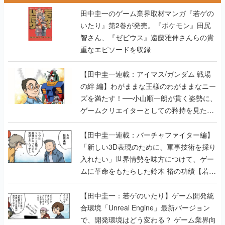
田中圭一のゲーム業界取材マンガ『若ゲの
いたり』第2巻が発売。『ポケモン』田尻
智さん、『ゼビウス』遠藤雅伸さんらの貴
重なエピソードを収録
【田中圭一連載：アイマス/ガンダム 戦場
の絆 編】わがままな王様のわがままなニー
ズを満たす！──小山順一朗が貫く姿勢に、
ゲームクリエイターとしての矜持を見た
【若ゲのいたり最終回】
【田中圭一連載：バーチャファイター編】
「新しい3D表現のために、軍事技術を採り
入れたい」世界情勢を味方につけて、ゲー
ムに革命をもたらした鈴木 裕の功績【若ゲ
のいたり】
【田中圭一：若ゲのいたり】ゲーム開発統
合環境「Unreal Engine」最新バージョン
で、開発環境はどう変わる？ ゲーム業界向