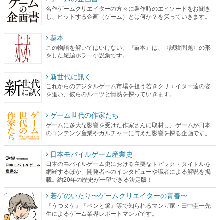
名作ゲームクリエイターの方々に製作時のエピソードをお聞き
し、ヒットする企画（ゲーム）とは何か？を探っていきます。
赫本
この物語を解いてはいけない。『赫本』は、〈試験問題〉の形
をした短編ホラー小説集です。
新世代に訊く
これからのデジタルゲーム市場を担う若きクリエイター達の姿
を追い、彼らのルーツと情熱を探っていきます。
ゲーム世代の作家たち
ゲームに多大な影響を受けた作家さんに取材し、ゲームが日本
のコンテンツ産業やカルチャーに与えた影響を探る企画です。
日本モバイルゲーム産業史
日本のモバイルゲーム史における主要なトピック・タイトルを
網羅するほか、開発者へのインタビューや識者による解説を掲
載。約20年の歴史が一望できる決定版！
若ゲのいたり〜ゲームクリエイターの青春〜
『うつヌケ』『ペンと箸』等で知られるマンガ家・田中圭一先
生によるゲーム業界レポートマンガです。