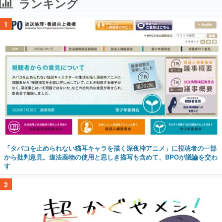
ランキング
1
「タバコを止められない猫耳キャラを描く深夜枠アニメ」に視聴者の一部
から批判意見。違法薬物の使用と思しき描写も含めて、BPOが議論を交わ
す
2