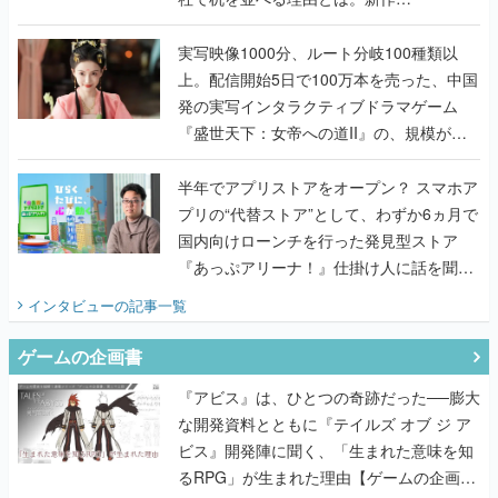
『TATSUJIN EXTREME』で初タッグを組
んだレジェンド2人に訊く開発秘話
実写映像1000分、ルート分岐100種類以
上。配信開始5日で100万本を売った、中国
発の実写インタラクティブドラマゲーム
『盛世天下：女帝への道II』の、規模が違
うこだわりをプロデューサーに聞いた
半年でアプリストアをオープン？ スマホア
プリの“代替ストア”として、わずか6ヵ月で
国内向けローンチを行った発見型ストア
『あっぷアリーナ！』仕掛け人に話を聞い
てみた
インタビュー
の記事一覧
ゲームの企画書
『アビス』は、ひとつの奇跡だった──膨大
な開発資料とともに『テイルズ オブ ジ ア
ビス』開発陣に聞く、「生まれた意味を知
るRPG」が生まれた理由【ゲームの企画