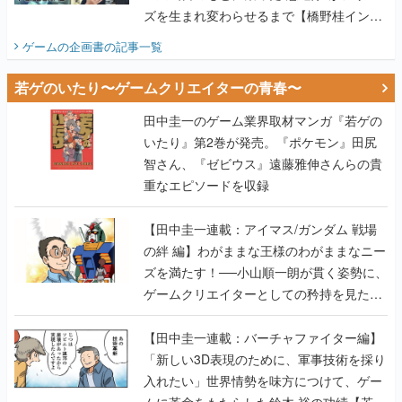
ズを生まれ変わらせるまで【橋野桂インタ
ビュー】
ゲームの企画書
の記事一覧
若ゲのいたり〜ゲームクリエイターの青春〜
田中圭一のゲーム業界取材マンガ『若ゲの
いたり』第2巻が発売。『ポケモン』田尻
智さん、『ゼビウス』遠藤雅伸さんらの貴
重なエピソードを収録
【田中圭一連載：アイマス/ガンダム 戦場
の絆 編】わがままな王様のわがままなニー
ズを満たす！──小山順一朗が貫く姿勢に、
ゲームクリエイターとしての矜持を見た
【若ゲのいたり最終回】
【田中圭一連載：バーチャファイター編】
「新しい3D表現のために、軍事技術を採り
入れたい」世界情勢を味方につけて、ゲー
ムに革命をもたらした鈴木 裕の功績【若ゲ