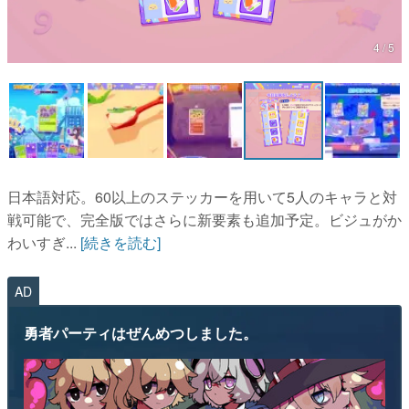
マンガ
4 / 5
女性向け
アプリレビュー
その他
電ファミニコゲーマーとは？
日本語対応。60以上のステッカーを用いて5人のキャラと対
戦可能で、完全版ではさらに新要素も追加予定。ビジュがか
運営：株式会社マレ
わいすぎ...
[続きを読む]
AD
勇者パーティはぜんめつしました。