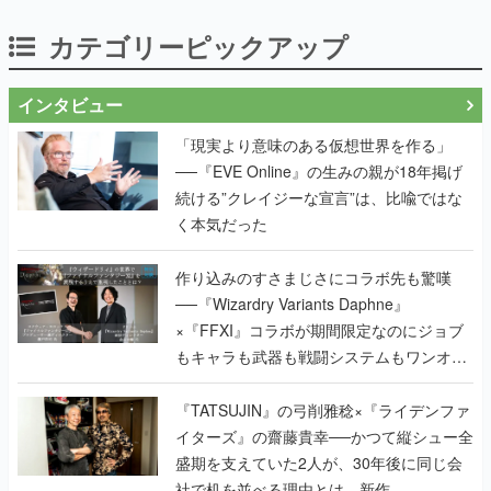
カテゴリーピックアップ
インタビュー
「現実より意味のある仮想世界を作る」
──『EVE Online』の生みの親が18年掲げ
続ける”クレイジーな宣言”は、比喩ではな
く本気だった
作り込みのすさまじさにコラボ先も驚嘆
──『Wizardry Variants Daphne』
×『FFXI』コラボが期間限定なのにジョブ
もキャラも武器も戦闘システムもワンオフ
で作り込まれた理由を両ディレクターに聞
く
『TATSUJIN』の弓削雅稔×『ライデンファ
イターズ』の齋藤貴幸──かつて縦シュー全
盛期を支えていた2人が、30年後に同じ会
社で机を並べる理由とは。新作