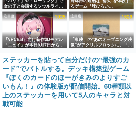
「パリィ」や「ローリング」で
野球部の過酷な“補欠”を体験す
女の子と会話するソウルライク
るゲーム『球ひろい
インタビュー
恋愛ゲーム『小早川さんはソウ
Simulator』が「1件」のウィッ
注目度
1925
注目度
1529
ルライク』無料公開。返事に失
シュリストをもとにチェコ語に
連載・特集一覧
敗すると「YOU DIED」
対応しSNSで話題に。『キング
ダム・カム』開発元やチェコの
プロ野球選手から称賛の声
殿堂入り記事
『VRChat』向け新作3Dモデル
「東映」の“あのオープニング映
SNS拡散数が数千以上！ ページビュー数万以上！ などな
ど。多くの人々に読まれた、電ファミ渾身の“殿堂入り”記
「ニュイ」が本日8月7日から
像”がアクリルブロックに。「東
事をまとめました。
BOOTHにて発売。瞳に光る星
映ヒストリカル グッズコレクシ
や感情豊かな表情が、小悪魔か
ョン」が8月下旬より発売
ステッカーを貼って自分だけの‟最強のカ
ゲームの企画書
わいい
名作ゲームクリエイターの方々に製作時のエピソードをお
ード”でバトルする。デッキ構築型ゲーム
聞きし、ヒットする企画（ゲーム）とは何か？を探ってい
きます。
『ぼくのカードのほーがきみのよりすご
赫本
いもん！』の体験版が配信開始。60種類以
この物語を解いてはいけない。『赫本』は、〈試験問題〉
上のステッカーを用いて5人のキャラと対
の形をした短編ホラー小説集です。
戦可能
新世代に訊く
これからのデジタルゲーム市場を担う若きクリエイター達
の姿を追い、彼らのルーツと情熱を探っていきます。
ゲーム世代の作家たち
ゲームに多大な影響を受けた作家さんに取材し、ゲームが