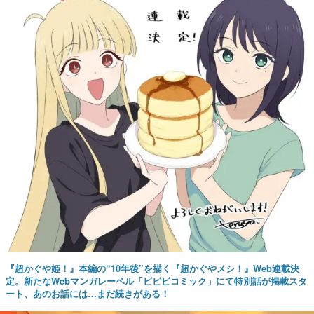
『超かぐや姫！』本編の“10年後”を描く『超かぐやメシ！』Web連載決
定。新たなWebマンガレーベル「ビビビコミック」にて特別話が掲載スタ
ート、あのお話には…まだ続きがある！