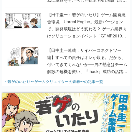
のいたり】
【田中圭一：若ゲのいたり】ゲーム開発統
合環境「Unreal Engine」最新バージョン
で、開発環境はどう変わる？ ゲーム業界向
けソリューションイベント「GTMF2019」
に行って、より理解を深めよう【PR】
【田中圭一連載：サイバーコネクトツー
編】すべての責任はオレが取る。だから、
付いてきてくれないか──男の熱意はチーム
解散の危機を救い、『.hack』成功の活路を
開く。業界の快男児・松山 洋に流れる血は
若ゲのいたり〜ゲームクリエイターの青春〜
の記事一覧
『少年ジャンプ』色だった【若ゲのいた
り】