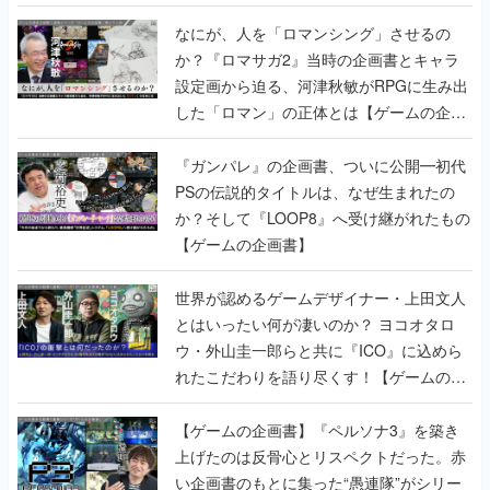
書】
なにが、人を「ロマンシング」させるの
か？『ロマサガ2』当時の企画書とキャラ
設定画から迫る、河津秋敏がRPGに生み出
した「ロマン」の正体とは【ゲームの企画
書】
『ガンパレ』の企画書、ついに公開━初代
PSの伝説的タイトルは、なぜ生まれたの
か？そして『LOOP8』へ受け継がれたもの
【ゲームの企画書】
世界が認めるゲームデザイナー・上田文人
とはいったい何が凄いのか？ ヨコオタロ
ウ・外山圭一郎らと共に『ICO』に込めら
れたこだわりを語り尽くす！【ゲームの企
画書】
【ゲームの企画書】『ペルソナ3』を築き
上げたのは反骨心とリスペクトだった。赤
い企画書のもとに集った“愚連隊”がシリー