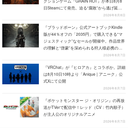
クションゲーム『GRAIN ROT』が本日8月8
日Steamにて発売。迫る“腐敗”から逃げ延
び、持ち帰った家具で基地を再建
2026年8月8日
『ブラッドボーン』公式アートブックKindle
版が44％オフの「2035円」で購入できる“マ
ジェスティック”なセールが開催中。作品世界
の理解と“啓蒙”を深められる狩人様必携の一
冊
2026年8月7日
『VRChat』が『ヒロアカ』とコラボか。詳細
は8月10日10時より「Anique | アニーク」公
式Xにて公開
2026年8月7日
『ポケットモンスター ジ・オリジン』の再放
送がTVerで配信中！レッド（CV：竹内順子）
が主人公のオリジナルアニメ
2026年8月7日