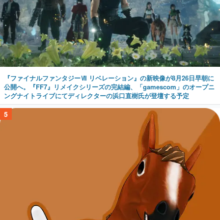
『ファイナルファンタジーⅦ リベレーション』の新映像が8月26日早朝に
公開へ。『FF7』リメイクシリーズの完結編、「gamescom」のオープニ
ングナイトライブにてディレクターの浜口直樹氏が登壇する予定
5