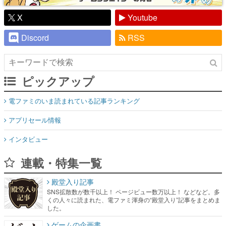
X
Youtube
Discord
RSS
ピックアップ
電ファミのいま読まれている記事ランキング
アプリセール情報
インタビュー
連載・特集一覧
殿堂入り記事
SNS拡散数が数千以上！ ページビュー数万以上！ などなど。多
くの人々に読まれた、電ファミ渾身の“殿堂入り”記事をまとめま
した。
ゲームの企画書