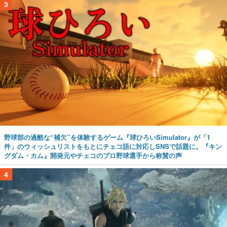
3
野球部の過酷な“補欠”を体験するゲーム『球ひろいSimulator』が「1
件」のウィッシュリストをもとにチェコ語に対応しSNSで話題に。『キン
グダム・カム』開発元やチェコのプロ野球選手から称賛の声
4