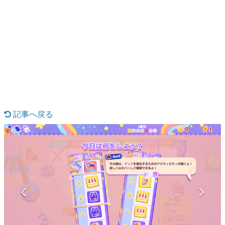
日本のコンテンツ産業やカルチャーに与えた影響を探る企
画です。
日本モバイルゲーム産業史
日本のモバイルゲーム史における主要なトピック・タイト
ルを網羅するほか、開発者へのインタビューや識者による
解説を掲載。約20年の歴史が一望できる決定版！
若ゲのいたり〜ゲームクリエイターの青春〜
『うつヌケ』『ペンと箸』等で知られるマンガ家・田中圭
一先生によるゲーム業界レポートマンガです。
記事へ戻る
なんでゲームは面白い？
ゲーム開発者・hamatsu氏がゲームの魅力を画面や操作の
具体的な形から解き明かしていく、硬派で骨太な評論連載
です。
ゲームが変えた日本語
「経験値」「裏技」「ラスボス」… ゲームにまつわる言葉
の起源や用法の変遷を、コンピューター文化史研究家・タ
イニーP氏が徹底調査。
カテゴリ
特集記事