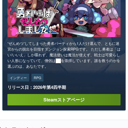
“ぜんめつ”してしまった勇者パーティから1人だけ選んで、ともに迷
宮からの脱出を目指すダンジョン探索RPGです。 ただし勇者は「は
い/いいえ」しか喋れず、魔法使いは魔法が使えず、戦士は可愛らし
い人形になっていて、僧侶は██を崇拝しています。誰を救うのかを
選ぶのは、あなたです。
インディー
RPG
リリース日：2026年第4四半期
Steamストアページ