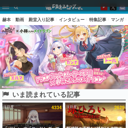
広告をスキップ
赫本
動画
殿堂入り記事
インタビュー
特集記事
マンガ
いま読まれている記事
ピックアップ
注目度
4334
注目度
2629
電ファミのいま読まれている記事ランキング
アプリセール情報