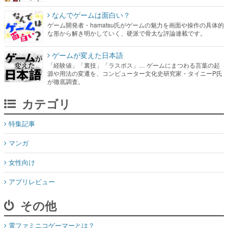
なんでゲームは面白い？
ゲーム開発者・hamatsu氏がゲームの魅力を画面や操作の具体的
な形から解き明かしていく、硬派で骨太な評論連載です。
ゲームが変えた日本語
「経験値」「裏技」「ラスボス」… ゲームにまつわる言葉の起
源や用法の変遷を、コンピューター文化史研究家・タイニーP氏
が徹底調査。
カテゴリ
特集記事
マンガ
女性向け
アプリレビュー
その他
電ファミニコゲーマーとは？