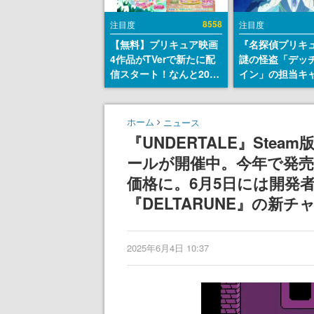
8558
注目度
注目度
【無料】プリキュア映画
『名探偵プリキ
4作品がTVerで新たに配
謎の怪盗「デッ
信スタート！なんと2018
イン」の担当キ
年～2024年の映画ほぼす
天﨑滉平さんと
べてが見放題に、ぶっち
『Re:ゼロから
ゃけありえないラインナ
世界生活』オッ
ホーム
ニュース
ップ
『ヒプノシスマ
『UNDERTALE』Stea
田三郎役など
ールが開催中。今年で発売
価格に。6月5日には開発
『DELTARUNE』の新
2025年6月4日 10:37