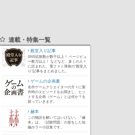
連載・特集一覧
殿堂入り記事
SNS拡散数が数千以上！ ページビュ
ー数万以上！ などなど。多くの人々
に読まれた、電ファミ渾身の“殿堂入
り”記事をまとめました。
ゲームの企画書
名作ゲームクリエイターの方々に製
作時のエピソードをお聞きし、ヒッ
トする企画（ゲーム）とは何か？を
探っていきます。
赫本
この物語を解いてはいけない。『赫
本』は、〈試験問題〉の形をした短
編ホラー小説集です。