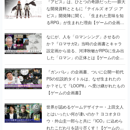
『アビス』は、ひとつの奇跡だった──膨大
な開発資料とともに『テイルズ オブ ジ ア
ビス』開発陣に聞く、「生まれた意味を知
るRPG」が生まれた理由【ゲームの企画
書】
なにが、人を「ロマンシング」させるの
か？『ロマサガ2』当時の企画書とキャラ
設定画から迫る、河津秋敏がRPGに生み出
した「ロマン」の正体とは【ゲームの企画
書】
『ガンパレ』の企画書、ついに公開━初代
PSの伝説的タイトルは、なぜ生まれたの
か？そして『LOOP8』へ受け継がれたもの
【ゲームの企画書】
世界が認めるゲームデザイナー・上田文人
とはいったい何が凄いのか？ ヨコオタロ
ウ・外山圭一郎らと共に『ICO』に込めら
れたこだわりを語り尽くす！【ゲームの企