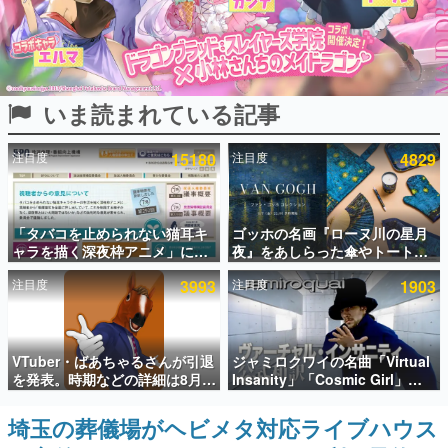
インタビュー
連載・特集一覧
いま読まれている記事
殿堂入り記事
SNS拡散数が数千以上！ ページビュー数万以上！ などな
ど。多くの人々に読まれた、電ファミ渾身の“殿堂入り”記
注目度
15180
注目度
4829
事をまとめました。
ゲームの企画書
名作ゲームクリエイターの方々に製作時のエピソードをお
聞きし、ヒットする企画（ゲーム）とは何か？を探ってい
「タバコを止められない猫耳キ
ゴッホの名画『ローヌ川の星月
きます。
ャラを描く深夜枠アニメ」に視
夜』をあしらった傘やトートバ
聴者の一部から批判意見。違法
ッグなどが登場。8月7日21時よ
赫本
注目度
3993
注目度
1903
薬物の使用と思しき描写も含め
り2日間限定で予約販売
この物語を解いてはいけない。『赫本』は、〈試験問題〉
て、BPOが議論を交わす
の形をした短編ホラー小説集です。
新世代に訊く
VTuber・ばあちゃるさんが引退
ジャミロクワイの名曲「Virtual
これからのデジタルゲーム市場を担う若きクリエイター達
を発表。時期などの詳細は8月9
Insanity」「Cosmic Girl」
の姿を追い、彼らのルーツと情熱を探っていきます。
日15時からの配信で説明
「Canned Heat」公式日本語字
幕付きMVがいきなり公開！
埼玉の葬儀場がヘビメタ対応ライブハウス
ゲーム世代の作家たち
「SUMMER SONIC 2026」での
ゲームに多大な影響を受けた作家さんに取材し、ゲームが