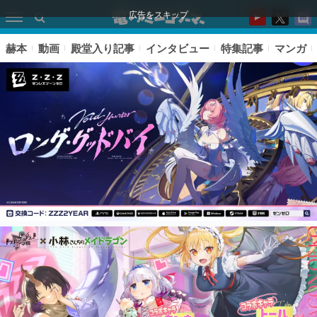
広告をスキップ
赫本
動画
殿堂入り記事
インタビュー
特集記事
マンガ
ピックアップ
電ファミのいま読まれている記事ランキング
アプリセール情報