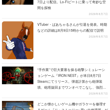
7日より配信。Lo-Fiビートに乗って奇妙な空
間を探検
2026年8月7日
VTuber・ばあちゃるさんが引退を発表。時期
などの詳細は8月9日15時からの配信で説明
2026年8月7日
“手作業”で巨大要塞を操る砲撃シミュレーシ
ョンゲーム『IRON NEST』が本日8月7日
Steamにてリリース。弾道計算から砲弾装
填、砲塔旋回までワンオペでこなし、強烈な
一撃をブチかませるロマンある作品
2026年8月7日
どこか懐かしいゲーム機やガラケーを修理す
るゲーム『リ・ストーリー: 思い出修理屋』が