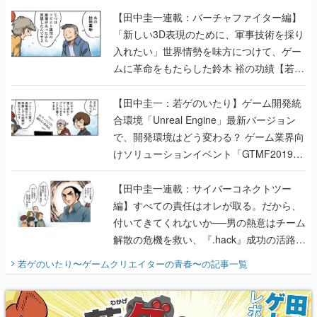
【田中圭一連載：バーチャファイター編】
「新しい3D表現のために、軍事技術を採り
入れたい」世界情勢を味方につけて、ゲー
ムに革命をもたらした鈴木 裕の功績【若ゲ
のいたり】
【田中圭一：若ゲのいたり】ゲーム開発統
合環境「Unreal Engine」最新バージョン
で、開発環境はどう変わる？ ゲーム業界向
けソリューションイベント「GTMF2019」
に行って、より理解を深めよう【PR】
【田中圭一連載：サイバーコネクトツー
編】すべての責任はオレが取る。だから、
付いてきてくれないか──男の熱意はチーム
解散の危機を救い、『.hack』成功の活路を
開く。業界の快男児・松山 洋に流れる血は
若ゲのいたり〜ゲームクリエイターの青春〜
の記事一覧
『少年ジャンプ』色だった【若ゲのいた
り】