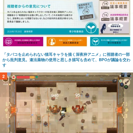
「タバコを止められない猫耳キャラを描く深夜枠アニメ」に視聴者の一部
から批判意見。違法薬物の使用と思しき描写も含めて、BPOが議論を交わ
す
2