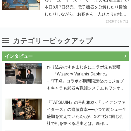
本日8月7日発売。電子機器を分解したり掃除
したりしながら、お客さん一人ひとりの物語
に耳を傾ける
2026年8月7日
カテゴリーピックアップ
インタビュー
作り込みのすさまじさにコラボ先も驚嘆
──『Wizardry Variants Daphne』
×『FFXI』コラボが期間限定なのにジョブ
もキャラも武器も戦闘システムもワンオフ
で作り込まれた理由を両ディレクターに聞
く
『TATSUJIN』の弓削雅稔×『ライデンファ
イターズ』の齋藤貴幸──かつて縦シュー全
盛期を支えていた2人が、30年後に同じ会
社で机を並べる理由とは。新作
『TATSUJIN EXTREME』で初タッグを組