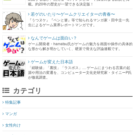
載。約20年の歴史が一望できる決定版！
若ゲのいたり〜ゲームクリエイターの青春〜
『うつヌケ』『ペンと箸』等で知られるマンガ家・田中圭一先
生によるゲーム業界レポートマンガです。
なんでゲームは面白い？
ゲーム開発者・hamatsu氏がゲームの魅力を画面や操作の具体的
な形から解き明かしていく、硬派で骨太な評論連載です。
ゲームが変えた日本語
「経験値」「裏技」「ラスボス」… ゲームにまつわる言葉の起
源や用法の変遷を、コンピューター文化史研究家・タイニーP氏
が徹底調査。
カテゴリ
特集記事
マンガ
女性向け