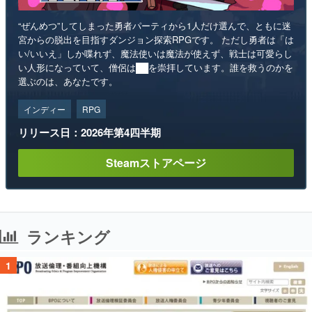
“ぜんめつ”してしまった勇者パーティから1人だけ選んで、ともに迷
宮からの脱出を目指すダンジョン探索RPGです。 ただし勇者は「は
い/いいえ」しか喋れず、魔法使いは魔法が使えず、戦士は可愛らし
い人形になっていて、僧侶は██を崇拝しています。誰を救うのかを
選ぶのは、あなたです。
インディー
RPG
リリース日：2026年第4四半期
Steamストアページ
ランキング
1