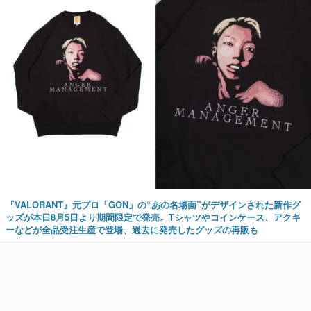
『VALORANT』元プロ「GON」の“あの名場面”がデザインされた新作グ
ッズが本日8月5日より期間限定で発売。Tシャツやコインケース、アクキ
ーなどが全品受注生産で登場、過去に発売したグッズの再販も