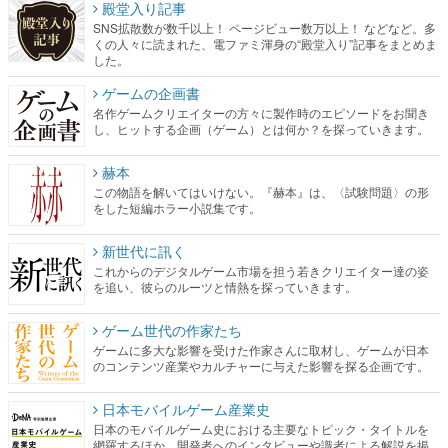
殿堂入り記事
SNS拡散数が数千以上！ ページビュー数万以上！ などなど。多
くの人々に読まれた、電ファミ渾身の“殿堂入り”記事をまとめま
した。
ゲームの企画書
名作ゲームクリエイターの方々に製作時のエピソードをお聞き
し、ヒットする企画（ゲーム）とは何か？を探っていきます。
赫本
この物語を解いてはいけない。『赫本』は、〈試験問題〉の形
をした短編ホラー小説集です。
新世代に訊く
これからのデジタルゲーム市場を担う若きクリエイター達の姿
を追い、彼らのルーツと情熱を探っていきます。
ゲーム世代の作家たち
ゲームに多大な影響を受けた作家さんに取材し、ゲームが日本
のコンテンツ産業やカルチャーに与えた影響を探る企画です。
日本モバイルゲーム産業史
日本のモバイルゲーム史における主要なトピック・タイトルを
網羅するほか、開発者へのインタビューや識者による解説を掲