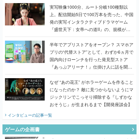
んだレジェンド2人に訊く開発秘話
実写映像1000分、ルート分岐100種類以
上。配信開始5日で100万本を売った、中国
発の実写インタラクティブドラマゲーム
『盛世天下：女帝への道II』の、規模が違
うこだわりをプロデューサーに聞いた
半年でアプリストアをオープン？ スマホア
プリの“代替ストア”として、わずか6ヵ月で
国内向けローンチを行った発見型ストア
『あっぷアリーナ！』仕掛け人に話を聞い
てみた
なぜ “あの花王” がホラーゲームを作ること
になったのか？ 敵に見つからないようにマ
ジックリンでこっそり掃除する『しずかな
おそうじ』が生まれるまで【開発座談会】
インタビュー
の記事一覧
ゲームの企画書