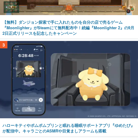
【無料】ダンジョン探索で手に入れたものを自分の店で売るゲーム
『Moonlighter』がSteamにて無料配布中！続編『Moonlighter 2』の9月
2日正式リリースを記念したキャンペーン
3
ハローキティやポムポムプリンと眠れる睡眠サポートアプリ『ゆめたび』
が配信中。キャラごとのASMRや目覚ましアラームも搭載