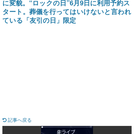
に変貌。“ロックの日”6月9日に利用予約ス
9年ぶりとなる日本公演を記念し
日本のコンテンツ産業やカルチャーに与えた影響を探る企
て
タート。葬儀を行ってはいけないと言われ
画です。
ている「友引の日」限定
日本モバイルゲーム産業史
日本のモバイルゲーム史における主要なトピック・タイト
ルを網羅するほか、開発者へのインタビューや識者による
解説を掲載。約20年の歴史が一望できる決定版！
若ゲのいたり〜ゲームクリエイターの青春〜
『うつヌケ』『ペンと箸』等で知られるマンガ家・田中圭
一先生によるゲーム業界レポートマンガです。
なんでゲームは面白い？
ゲーム開発者・hamatsu氏がゲームの魅力を画面や操作の
具体的な形から解き明かしていく、硬派で骨太な評論連載
です。
ゲームが変えた日本語
「経験値」「裏技」「ラスボス」… ゲームにまつわる言葉
の起源や用法の変遷を、コンピューター文化史研究家・タ
イニーP氏が徹底調査。
カテゴリ
記事へ戻る
特集記事