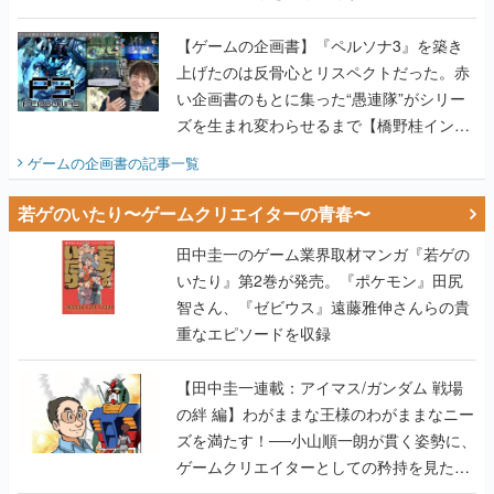
画書】
【ゲームの企画書】『ペルソナ3』を築き
上げたのは反骨心とリスペクトだった。赤
い企画書のもとに集った“愚連隊”がシリー
ズを生まれ変わらせるまで【橋野桂インタ
ビュー】
ゲームの企画書
の記事一覧
若ゲのいたり〜ゲームクリエイターの青春〜
田中圭一のゲーム業界取材マンガ『若ゲの
いたり』第2巻が発売。『ポケモン』田尻
智さん、『ゼビウス』遠藤雅伸さんらの貴
重なエピソードを収録
【田中圭一連載：アイマス/ガンダム 戦場
の絆 編】わがままな王様のわがままなニー
ズを満たす！──小山順一朗が貫く姿勢に、
ゲームクリエイターとしての矜持を見た
【若ゲのいたり最終回】